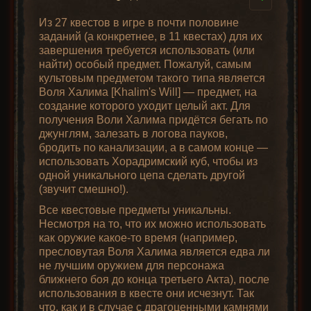
Руна Пул
Очень редкие руны
Из 27 квестов в игре в почти половине
Руна Ум
(Pul) x2 +
v1.10
заданий (а конкретнее, в 11 квестах) для их
В порядке убывания их
(Um)
Мутный
завершения требуется использовать (или
распространенности: Мал (Mal), Ист (Ist), Гул
бриллиант x1
найти) особый предмет. Пожалуй, самым
(Gul), Векс (Vex), Ом (Ohm), Ло (Lo), Сур
культовым предметом такого типа является
(Sur), Бер (Ber), Джа (Jah), Чам (Cham), Зод
Руна Ум
Воля Халима [Khalim's Will] — предмет, на
(Zod). Если найдете одну из таких и решить
Руна Мал
v1.10
создание которого уходит целый акт. Для
(Um) x2 +
продать другому игроку – просите хорошую
(Mal)
получения Воли Халима придётся бегать по
цену, они того стоят!
Глядя на всё вышеперечисленное, можно
Топаз x1
джунглям, залезать в логова пауков,
сделать вывод, что из чернокнижника
Рунные слова
бродить по канализации, а в самом конце —
выйдет гибридный боец – может и
Руна Мал
использовать Хорадримский куб, чтобы из
Руна Ист
заклинаниями пострелять, и демонов
v1.10
(Mal) x2 +
Если вы расположите определенные руны в
одной уникального цепа сделать другой
призвать, и мечом по щам надавать. Однако,
(Ist)
сокетах в правильной последовательности,
(звучит смешно!).
Аметист x1
интересно.
предмет станет уникальным и цвет его
Все квестовые предметы уникальны.
названия сменится на золотой. При этом он
Руна Ист
Новые предметы
Несмотря на то, что их можно использовать
Руна Гул
обретет дополнительные характеристики в
v1.10
как оружие какое-то время (например,
(Ist) x2 +
зависимости от написанного на нем
рунного
(Gul)
Blizzard добавят более 30 (!) новых
пресловутая Воля Халима является едва ли
Сапфир x1
слова
. Учтите,что предмет должен
предметов в игру – в это число входят
не лучшим оружием для персонажа
соответствовать назначению рунного слова
новые комплектные предметы, уникальные
ближнего боя до конца третьего Акта), после
Руна Гул
(если оно предназначено для усиления
предметы, рунные слова и даже новый тип
использования в квесте они исчезнут. Так
Руна Векс
мечей, то не даст бонуса, будучи
v1.10
(Gul) x2 +
предметов для чернокнижника – книги.
что, как и в случае с драгоценными камнями