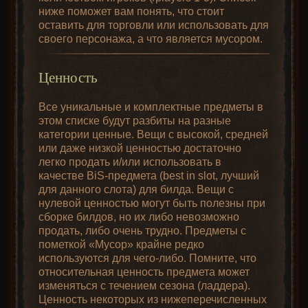
получится просто
буду».
Улучшение Возмездия титана с
ниже поможет вам понять, что стоит
случайное
Церемониального дротика до
Breakpoint, брейкпоинты:
из-за
«Кара» [Smite]
оставить для торговли или использовать для
магическое
Матриаршего дротика хоть и не
того, что вся игра работает на
своего персонажа, а что является мусором.
оружие того же
необходимо, однако заметно
спрайтах, некоторые параметры,
«Рывок» [Charge]
,
типа)
повышает физический урон и
такие как
FCR
(Faster Cast Rate,
применяемый
кражу здоровья и маны.
скорость применения умений),
Когтистыми змеями
Ценность
Магическое
[Claw Vipers] и
FHR
(Faster Hit Recovery,
Используйте Жезл сниженного
оружие с
Оживлёнными
ускоренное восстановление от
сопротивления во вторичном
Все уникальные и комплектные предметы в
гнёздами (1-2
солдатами
ударов),
FBR
(Faster Block Rate,
слоте оружия, чтобы снимать
этом списке будут разбиты на разные
гнезда)
[Reanimated Hordes]
скорость блока) и
IAS
(Increased
категории ценные. Вещи с высокой, средней
невосприимчивость монстров к
(iLVL = 30;
Attack Speed, скорость атаки),
или даже низкой ценностью достаточно
молнии, или же просто
свойства будут
легко продать и/или использовать в
имеют эффект только на
уменьшать их стихийные
случайными; если
Любой
качестве BiS-предмета (best in slot, лучший
определённых пороговых
сопротивления, если на вашем
использовать
для данного слота) для билда. Вещи с
значениях своих бонусов, или
наёмнике ещё нет
безупречный
этот рецепт с
нулевой ценностью могут быть полезны при
же брейкпоинтах.
v1.10
Бесконечности.
самоцвет x3 +
оружием, в
Расчёты
сборке билдов, но их либо невозможно
BRT:
«be right there», «будь
котором не может
Используйте Wizardspike и
магическое
продать, либо очень трудно. Предметы с
здесь».
быть гнёзд
Грозовой щит во вторичном
оружие
пометкой «Мусор» крайне редко
(например,
Основная формула:
слоте оружия только для
Btorch:
Факел адского пламени
используются для чего-либо. Помните, что
дротик),
быстрой и безопасной
(Hellfire Torch)
с бонусами для
относительная ценность предмета может
Вероятность блока
= ((
Шанс блока
получится просто
Телепортации в группе с
Варвара (
уникальный оберег
).
изменяться с течением сезона (ладдера).
+
Классовый бонус
) * (
Ловкость
-
случайное
Варваром, дающим Боевые
Ценность некоторых из нижеперечисленных
BV:
Bone Visage, Костяная
магическое
15)) / (
Уровень персонажа
* 2)