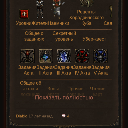
Рецепты
Хорадрического
Уровни
Жители
Наемники
Куба
Святилищ
Общее о
Секретный
заданиях
уровень
Убер-квест
Задания
Задания
Задания
Задания
Задания
I Акта
II Акта
III Акта
IV Акта
V Акта
Общее об
актах и
Зоны
Прочие
Чтение
локациях
ужаса
локации
карт
Показать полностью
Diablo
17 лет назад
4
Карта
Карта
Карта
Карта
Карта