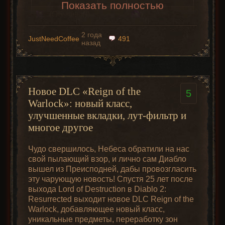
Показать полностью
(Обычный)
Нагрудные
v1.00
Самоцвет/череп
Безупречный
Шлемы
Обручи
доспехи
Щиты
Перчатки
Обув
2 года
x3
самоцвет/череп
JustNeedCoffee
491
назад
Идеальный
Кольца и
Безупречный
v1.00
Пояса
амулеты
самоцвет/череп
самоцвет/череп
Новое DLC «Reign of the
x3
5
Warlock»: новый класс,
Совет: лучше сохранять самоцветы
улучшенные вкладки, лут-фильтр и
безупречного качества, затем улучшая их
многое другое
на святилище самоцветов.
Шлемы
Маски
Щиты
Засушенные
Варвара
друида
паладина
головы
Чудо свершилось, Небеса обратили на нас
свой пылающий взор, и лично сам Диабло
вышел из Преисподней, дабы провозгласить
эту чарующую новость! Спустя 25 лет после
выхода Lord of Destruction в Diablo 2:
Руны
Resurrected выходит новое DLC Reign of the
Оружие
Катары
Сферы
Warlock, добавляющее новый класс,
Ингредиенты
Версия
Результат
амазонки
Убийцы
волшебницы
Гримуары
уникальные предметы, переработку зон