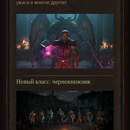
ужаса и многое другое!
Руна Эль
Руна Элд
v1.10
(El) x3
(Eld)
Руна Элд
Руна Тир
v1.10
(Eld) x3
(Tir)
Руна Тир
Руна Неф
v1.10
(Tir) x3
(Nef)
Общее о монстрах
Руна Неф
Руна Эт
v1.10
(Nef) x3
(Eth)
Руна Эт
Руна Ит
Новый класс: чернокнижник
v1.10
(Eth) x3
(Ith)
Боссы
Руна Ит (Ith)
Руна Тал
v1.10
x3
(Tal)
Руна Тал
Руна Рал
v1.10
(Tal) x3
(Ral)