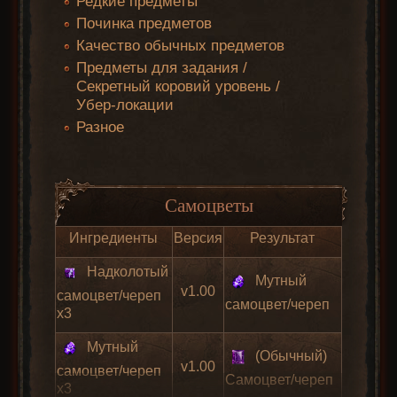
Редкие предметы
Эликсиры
Руны
Камни
Драгоценности
Чармы
Починка предметов
Качество обычных предметов
Предметы для задания /
Секретный коровий уровень /
Убер-локации
Разное
Мечи
Топоры
Луки
Арбалеты
Кинжалы
Дроти
Самоцветы
Ингредиенты
Версия
Результат
Надколотый
Мутный
Древковое
v1.00
Метательное
Маги
самоцвет/череп
Скипетры
Копья
Посохи
самоцвет/череп
оружие
оружие
па
x3
Мутный
(Обычный)
v1.00
самоцвет/череп
Самоцвет/череп
x3