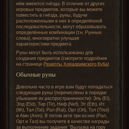
стримить
Создание
обои,
Музыка
сапфир x1
нём имеются гнёзда. В отличие от других
Diablo 2
модификаций
рисунки
из игры
игровых предметов, которые вы можете
Руна Шаэль
поместить в гнёзда, руны, будучи
Руна Дол
Запуск
расположенными в них в определённой
(Shael) x3 +
v1.10
Полезные
Доступные
в
последовательности, могут образовывать
(Dol)
Надколотый
программы
разрешения
Где лежат
оконном
определённые комбинации (т.н. Рунные
рубин x1
и утилиты
в игре
сохранения
режиме
слова), многократно улучшая
характеристики предмета.
Руна Дол
Diablo 2 на
Руны могут быть использованы для
Руна Хел
(Dol) x3 +
Древо навыков «Eldritch» используется для
Запуск Diablo
Nintendo
/players
v1.10
создания предметов (смотрите подробнее
(Hel)
разнообразного усиления оружия с
Урон ядом
2 на Android
Switch
x
Надколотый
на странице
Рецепты Хорадримского Куба
)
помощью ментальной магии. Чернокнижник
изумруд x1
может заставлять своё оружие
Обычные руны
левитировать, нанося рубящие удары,
Руна Хел
метать его астральные проекции, создавать
Довольно часто в игре вам будут попадаться
(Hel) x3 +
Руна Ио (Io)
v1.10
зеркальные копии и многое другое – всего в
следующие руны (перечислены в порядке
Надколотый
ролике-презентации показано не было.
убывания их распространенности): Эль (El),
бриллиант x1
Древо навыков «Demon» направлено на
Элд (Eld), Тир (Tir), Неф (Nef), Эт (Eth), Ит
призыв и контроль демонов. Доступны
(Ith), Тал (Tal), Рал (Ral), Орт (Ort), Тул (Thul)
Руна Ио (Io)
козлоногие (Goatmen) для ближнего боя,
и Амн (Amn). В пятом акте три из них (Рал,
Руна Лум
v1.10
x3 +
Мутный
помутнённые (Tainted) для дальнего и
Орт и Тал) вы получите в качестве награды
(Lum)
осквернители (Defilers) для связывания душ
за выполнение задания "Вылазка на гору
топаз x1