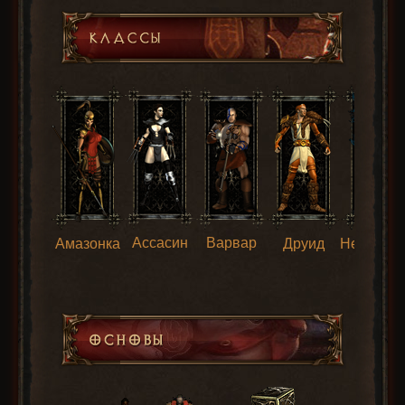
Ассасин
Варвар
Амазонка
Друид
Некрома