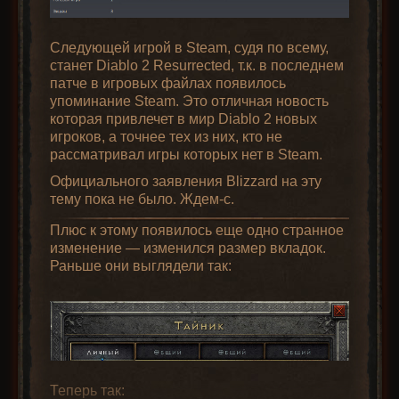
раскрытия потенциала
ЖИВЁЁЁМ, ААААААААА
Улучшение
комплектных
Фух.
Следующей игрой в Steam, судя по всему,
предметов
Дерево умений
станет Diablo 2 Resurrected, т.к. в последнем
В общем, вы меня поняли.
патче в игровых файлах появилось
Ингредиенты
Версия
Результат
Встретимся на просторах Санктуария,
Молот
упоминание Steam. Это отличная новость
Амазонка с Неистовством молний
герои! (новость про ладдер будет чуть
Адской
Кузня
которая привлечет в мир Diablo 2 новых
вкладывается в первую очередь в ветку
позже)
кузни
2
Преисподней
игроков, а точнее тех из них, кто не
Дротиков и копий.
Исключительная
Обычное
(Hell's Forge)
рассматривал игры которых нет в Steam.
(Hell Forge
версия
Вложите по одному очку умений в каждое из
Hammer)
комплектное
комплектного
Официального заявления Blizzard на эту
следующих умений:
оружие +
оружия
тему пока не было. Ждем-с.
(базовый тип
руна Рал x1 +
v2.4
Выпад (Jab)
Плюс к этому появилось еще одно странное
оружия
руна Сол x1
Пробивание (Pierce)
изменение — изменился размер вкладок.
улучшится на
Раньше они выглядели так:
Замедление снарядов (Slow
+
Идеальный
одну ступень:
Missiles)
например,
Камень
изумруд x1
"Короткий меч" ->
души
Кузня
"Гладиус")
Доведите каждое умение из следующего
Мефисто
2
Преисподней
д
списка до максимума в нижеописанном
(Hell's Forge)
(Mephisto's
Элитная
порядке:
Soulstone)
версия
Теперь так:
комплектного