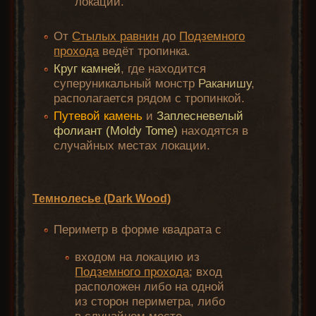
локации.
От
Стылых равнин
до
Подземного
прохода
ведёт тропинка.
Круг камней
, где находится
суперуникальный монстр
Раканишу
,
располагается рядом с тропинкой.
Путевой камень
и
Заплесневелый
фолиант (Moldy Tome)
находятся в
случайных местах локации.
Темнолесье (Dark Wood)
Периметр в форме квадрата с
входом на локацию из
Подземного прохода
; вход
расположен либо на одной
из сторон периметра, либо