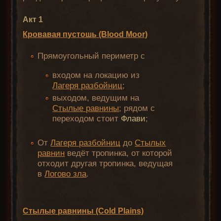
Акт 1
Кровавая пустошь (Blood Moor)
Прямоугольный периметр с
входом на локацию из
Лагеря разбойниц
;
выходом, ведущим на
Стылые равнины
; рядом с
переходом стоит
Флави
;
От
Лагеря разбойниц
до
Стылых
равнин
ведёт тропинка, от которой
отходит другая тропинка, ведущая
в
Логово зла
.
Стылые равнины (Cold Plains)