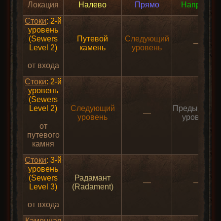
Локация
Налево
Прямо
Направо
Стоки
: 2-й
уровень
(Sewers
Путевой
Следующий
—
Level 2)
камень
уровень
от входа
Стоки
: 2-й
уровень
(Sewers
Level 2)
Следующий
Предыдущи
—
уровень
уровень
от
путевого
камня
Стоки
: 3-й
уровень
(Sewers
Радамант
—
—
Level 3)
(Radament)
от входа
Каменная