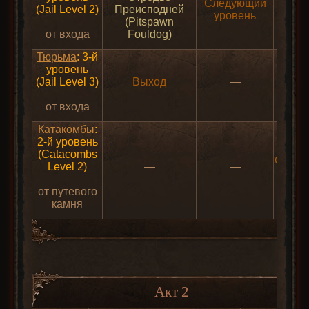
Следующий
(Jail Level 2)
Преисподней
уровень
(Pitspawn
от входа
Fouldog)
Тюрьма
: 3-й
уровень
(Jail Level 3)
Выход
—
от входа
Катакомбы
:
2-й уровень
(Catacombs
След
Level 2)
—
—
уров
от путевого
камня
Акт 2