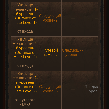
Узилище
Ненависти
: 1-
й уровень
Следующий
(Durance of
—
—
уровень
Hate Level 1)
от входа
Узилище
Ненависти
: 2-
й уровень
Путевой
Следующий
(Durance of
—
камень
уровень
Hate Level 2)
от входа
Узилище
Ненависти
: 2-
й уровень
(Durance of
Следующий
Предыдущий
—
Hate Level 2)
уровень
уровень
от путевого
камня