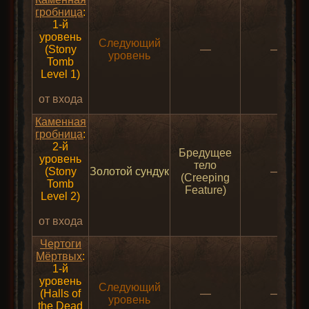
гробница
:
1-й
уровень
Следующий
(Stony
—
—
уровень
Tomb
Level 1)
от входа
Каменная
гробница
:
2-й
Бредущее
уровень
тело
(Stony
Золотой сундук
—
(Creeping
Tomb
Feature)
Level 2)
от входа
Чертоги
Мёртвых
:
1-й
уровень
Следующий
(Halls of
—
—
уровень
the Dead