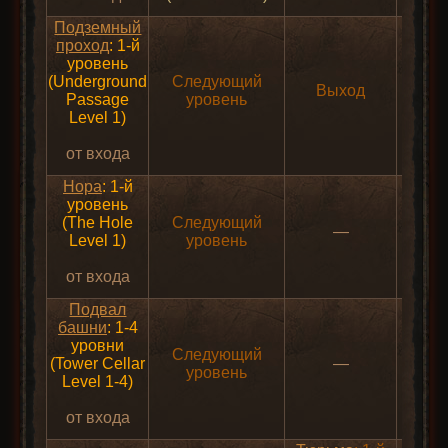
Подземный
проход
: 1-й
уровень
(Underground
Следующий
Выход
Passage
уровень
Level 1)
от входа
Нора
: 1-й
уровень
(The Hole
Следующий
—
Level 1)
уровень
от входа
Подвал
башни
: 1-4
уровни
Следующий
(Tower Cellar
—
уровень
Level 1-4)
от входа