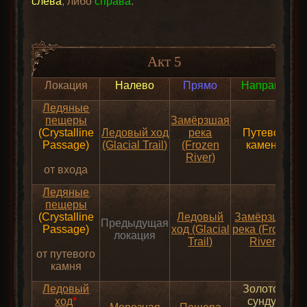
слева
, либо
справа
.
Акт 5
Локация
Налево
Прямо
Направо
Ледяные
пещеры
Замёрзшая
(Crystalline
Ледовый ход
река
Путевой
Passage)
(Glacial Trail)
(Frozen
камень
River)
от входа
Ледяные
пещеры
(Crystalline
Ледовый
Замёрзшая
Предыдущая
Passage)
ход (Glacial
река (Frozen
локация
Trail)
River)
от путевого
камня
Ледовый
Золотой
ход
*
сундук