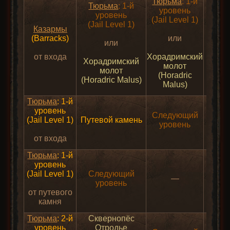
Тюрьма
: 1-й
Тюрьма
: 1-й
уровень
уровень
(Jail Level 1)
(Jail Level 1)
Казармы
(Barracks)
или
или
от входа
Хорадримский
Хорадримский
молот
молот
(Horadric
(Horadric Malus)
Malus)
Тюрьма
: 1-й
уровень
Следующий
(Jail Level 1)
Путевой камень
уровень
от входа
Тюрьма
: 1-й
уровень
(Jail Level 1)
Следующий
Каз
—
уровень
(Barr
от путевого
камня
Тюрьма
: 2-й
Сквернопёс
уровень
Отродье