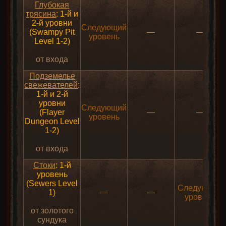
Глубокая
трясина
: 1-й и
2-й уровни
Следующий
(Swampy Pit
—
—
уровень
Level 1-2)
от входа
Подземелье
свежевателей
:
1-й и 2-й
уровни
Следующий
(Flayer
—
—
уровень
Dungeon Level
1-2)
от входа
Стоки
: 1-й
уровень
(Sewers Level
Следующий
1)
—
—
уровень
от золотого
сундука