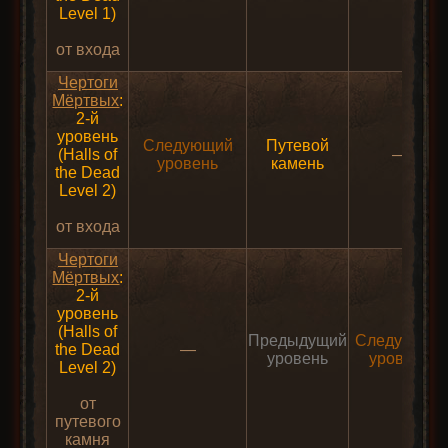
Level 1)
от входа
Чертоги
Мёртвых
:
2-й
уровень
Следующий
Путевой
(Halls of
—
уровень
камень
the Dead
Level 2)
от входа
Чертоги
Мёртвых
:
2-й
уровень
(Halls of
Предыдущий
Следующий
the Dead
—
уровень
уровень
Level 2)
от
путевого
камня