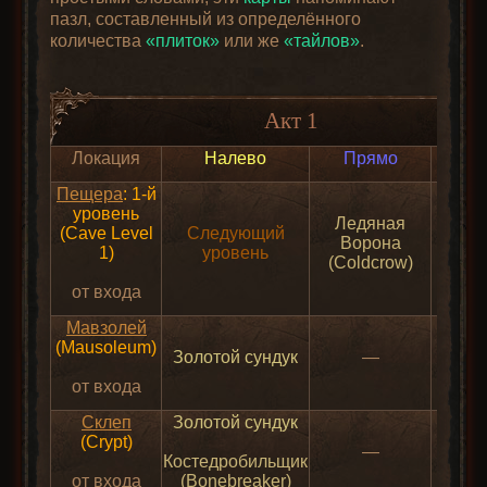
пазл, составленный из определённого
количества
«плиток»
или же
«тайлов»
.
Акт 1
Локация
Налево
Прямо
Нап
Пещера
: 1-й
уровень
Ледяная
(Cave Level
Следующий
Ворона
1)
уровень
(Coldcrow)
от входа
Мавзолей
(Mausoleum)
Золотой сундук
—
от входа
Склеп
Золотой сундук
(Crypt)
—
Костедробильщик
от входа
(Bonebreaker)