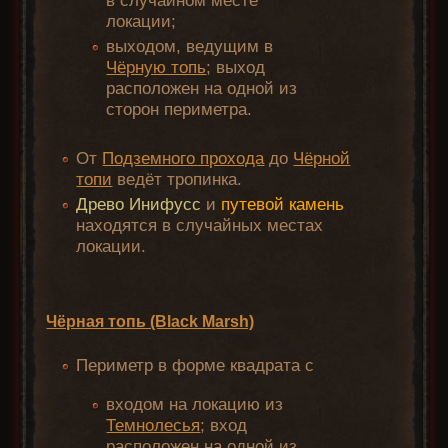
в случайном месте
локации;
выходом, ведущим в
Чёрную топь
; выход
расположен на одной из
сторон периметра.
От
Подземного прохода
до
Чёрной
топи
ведёт тропинка.
Древо Инифусс
и
путевой камень
находятся в случайных местах
локации.
Чёрная топь (Black Marsh)
Периметр в форме квадрата с
входом на локацию из
Темнолесья
; вход
расположен на одной из