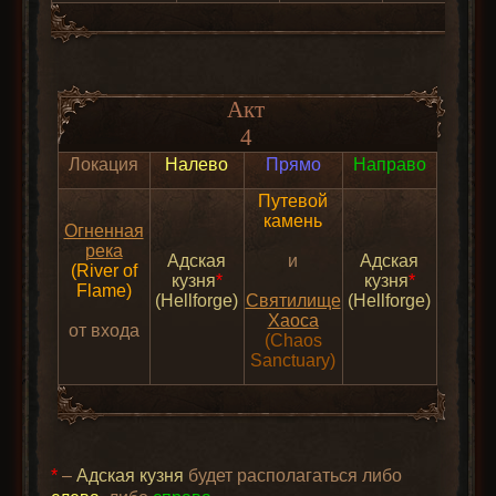
Акт
4
Локация
Налево
Прямо
Направо
Путевой
камень
Огненная
река
Адская
и
Адская
(River of
кузня
*
кузня
*
Flame)
(Hellforge)
Святилище
(Hellforge)
Хаоса
от входа
(Chaos
Sanctuary)
*
–
Адская кузня
будет располагаться либо