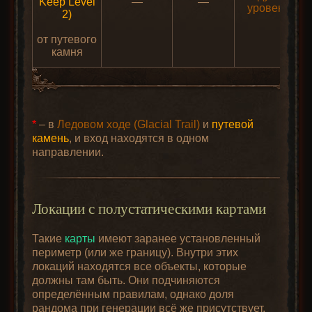
Keep Level
—
—
уровень
2)
от путевого
камня
*
– в
Ледовом ходе (Glacial Trail)
и
путевой
камень
, и вход находятся в одном
направлении.
Локации с полустатическими картами
Такие
карты
имеют заранее установленный
периметр (или же границу). Внутри этих
локаций находятся все объекты, которые
должны там быть. Они подчиняются
определённым правилам, однако доля
рандома при генерации всё же присутствует.