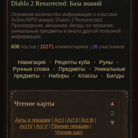
Diablo 2 Resurrected: База знаний
Огромное количество информации о классике
Action-RPG жанра: Diablo 2 Resurrected.
Прохождение, механики, билды по прокачке,
уникальные предметы и много другой полезной
информации
608
постов |
10271
комментариев |
26
участников
Навигация
•
Рецепты куба
•
Руны
•
Рунные слова
•
Предметы
•
Уникальные
предметы
•
Наборы
•
Классы
•
Билды
▲
Чтение карты
2
Акты и локации
|
Act I
|
Act II
|
Act III
|
▼
Act IV
|
Act V
|
Прочие локации
|
Чтение карт