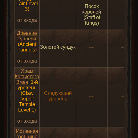
—
—
Lair Level
Посох
3)
королей
(Staff of
от входа
Kings)
Древние
туннели
(Ancient
Золотой сундук
—
—
Tunnels)
от входа
Храм
Когтистого
Змея
: 1-й
уровень
(Claw
Следующий
—
—
Viper
уровень
Temple
Level 1)
от входа
Истинная
гробница