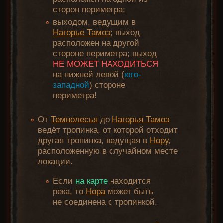
сторон периметра;
выходом, ведущим в
Нагорье Тамоэ
; выход
расположен на другой
стороне периметра; выход
НЕ МОЖЕТ НАХОДИТЬСЯ
на нижней левой (
юго-
западной
) стороне
периметра!
От
Темнолесья
до
Нагорья Тамоэ
ведёт тропинка, от которой отходит
другая тропинка, ведущая в
Нору
,
расположенную в случайном месте
локации.
Если
на карте
находится
река, то
Нора
может быть
не соединена с тропинкой.