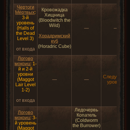
Чертоги
Кровожадка
Мёртвых
:
Хищница
3-й
(Bloodwitch the
уровень
Wild)
(Halls of
—
—
the Dead
Хорадримский
Level 3)
куб
(Horadric Cube)
от входа
Логово
мокриц
: 1-
й и 2-й
уровни
Следующий
(Maggot
—
—
уровень
Lair Level
1-2)
от входа
Ледочервь
Логово
Копатель
мокриц
: 3-
(Coldworm
й уровень
the Burrower)
(Maggot