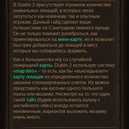
В Diablo 2 присутствует огромное количество
уникальных локаций, в которых легко
запутаться как новичкам, так и опытным
игрокам. Данный гайд сделает ваше
путешествие по Санктуарию немного проще.
Он не только поможет разобраться, как
ориентироваться на
мини-карте
, но и позволит
быстрее добираться до локаций и мест,
которые вы собираетесь фармить.
Как и большинство игр со случайной
генерацией
карты
, Diablo 2 использует систему
«map tiles»
– то есть, как бы «выкладывает»
карту локации
из определённого количество
заранее сгенерированных плиток. Их можно
представить как кусочки одного большого
пазла или мозаики. Несмотря на то, что один
такой
тайл
(будем использовать кальку с
английского «tile») всегда остаётся
неизменным, вариантов выложить мозаику
очень много.