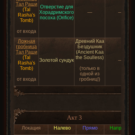
Тал Раши
Отверстие для
(Tal
Хорадримского
—
—
Rasha's
посоха (Orifice)
Tomb)
от входа
Ложная
Древний Каа
гробница
Бездушник
Тал Раши
(Ancient Kaa
(Tal
the Soulless)
Золотой сундук
—
Rasha's
Tomb)
(только в
одной из
от входа
гробниц!)
Акт 3
Локация
Налево
Прямо
Направо