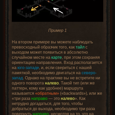
Пример 1
На втором примере вы можете наблюдать
превосходный образчик того, как
тайл
с
выходом может появиться в абсолютно
случайном месте на
карте
, при этом сохраняя
ориентацию направления. Вход располагается
на
юго-западе
, и, если свериться с нашей
памяткой, необходимо двигаться на
северо-
запад
. Однако на практике вы не встретите ни
одного поворота
налево
. Такой тип (или же
паттерн, кому как удобнее) маршрута
называется
«обратным»
(«backwards»), или же
«три раза
направо
— это
налево
». Как
нетрудно догадаться, для того, чтобы
добраться до выхода, необходимо три раза
повернуть
направо
, несмотря на то, что на