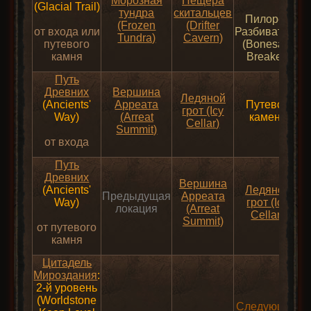
Морозная
Пещера
(Glacial Trail)
тундра
скитальцев
Пилорез
(Frozen
(Drifter
от входа или
Разбиватель
Tundra)
Cavern)
путевого
(Bonesaw
камня
Breaker)
Путь
Древних
Вершина
Ледяной
(Ancients'
Арреата
Путевой
грот (Icy
Way)
(Arreat
камень
Cellar)
Summit)
от входа
Путь
Древних
Вершина
(Ancients'
Ледяной
Предыдущая
Арреата
Way)
грот (Icy
локация
(Arreat
Cellar)
Summit)
от путевого
камня
Цитадель
Мироздания
:
2-й уровень
(Worldstone
Следующий