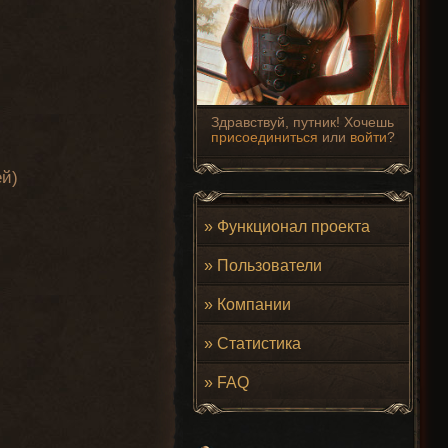
Здравствуй, путник! Хочешь
присоединиться
или
войти
?
ей)
»
Функционал проекта
»
Пользователи
»
Компании
»
Статистика
»
FAQ