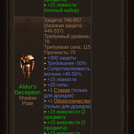
•
+15 ловкости
(полный набор)
Защита: 746-857
(базовая защита:
446-557)
Требуемый уровень:
76
Требуемая сила: 115
Прочность: 70
•
+300 защиты
•
Требования -50%
•
Сопротивляемость
молнии +40-50%
•
+15 ловкости
•
+20 силы
Aldur's
•
+1
Стихии
(только
Deception
для друидов)
Shadow
•
+1
Оборотничество
Plate
(только для друидов)
•
+15 живучести (2
предмета
•
+15 живучести (3
предмета)
•
+15 живучести