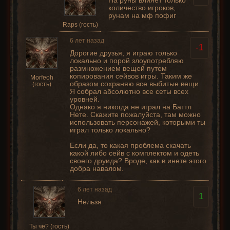
На руны влияет только
количество игроков,
рунам на мф пофиг
Raps (гость)
6 лет назад
-1
Дорогие друзья, я играю только
локально и порой злоупотребляю
размножением вещей путем
копирования сейвов игры. Таким же
Morfeoh
образом сохраняю все выбитые вещи.
(гость)
Я собрал абсолютно все сеты всех
уровней.
Однако я никогда не играл на Баттл
Нете. Скажите пожалуйста, там можно
использовать персонажей, которыми ты
играл только локально?
Если да, то какая проблема скачать
какой либо сейв с комплектом и одеть
своего друида? Вроде, как в инете этого
добра навалом.
6 лет назад
1
Нельзя
Ты чё? (гость)