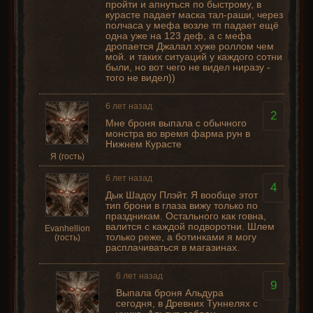
пройти и апнуться по быстрому, в
курасте падает маска тал-раши, через
полчаса у мефа возле тп падает ещё
одна уже на 123 деф, а с мефа
дропается Джалал хуже роллом чем
мой. и таких ситуаций у каждого сотни
были, но вот чего не видел ниразу -
того не видел))
6 лет назад
2
Мне броня выпала с обычного
монстра во время фарма рун в
Нижнем Курасте
Я (гость)
6 лет назад
4
Дык Шадоу Плэйт. Я вообще этот
тип брони в глаза вижу только по
праздникам. Остального как говна,
валится с каждой подворотни. Шлем
Evanhellion
только реже, а ботинками я могу
(гость)
расплачиваться в магазинах.
6 лет назад
9
Выпала броня Альдура
сегодня, в Древних Туннелях с