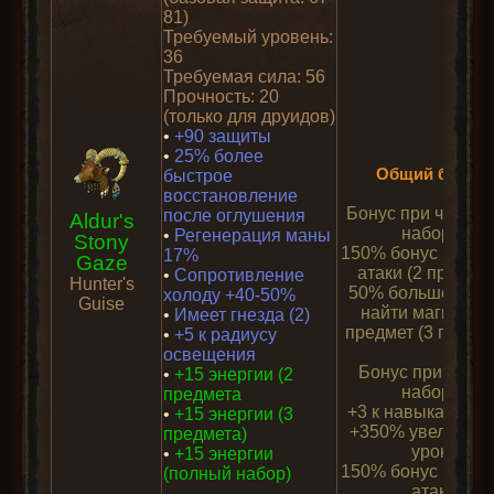
81)
Требуемый уровень:
36
Требуемая сила: 56
Прочность: 20
(только для друидов)
•
+90 защиты
•
25% более
Общий бонус:
быстрое
восстановление
Бонус при частич
после оглушения
Aldur's
наборе:
•
Регенерация маны
Stony
150% бонус к рейт
17%
Gaze
атаки (2 предмет
•
Сопротивление
Hunter's
50% больше шан
холоду +40-50%
Guise
найти магическ
•
Имеет гнезда (2)
предмет (3 предм
•
+5 к радиусу
освещения
Бонус при полн
•
+15 энергии (2
наборе:
предмета
+3 к навыкам дру
•
+15 энергии (3
+350% увеличен
предмета)
урон
*
•
+15 энергии
150% бонус к рейт
(полный набор)
атаки