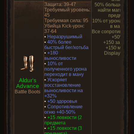
Защита: 39-47
50% больше шан
Требуемый уровень:
найти магическ
45
предмет
Требуемая сила: 95
10% от урона вору
Убийца Kick-урон:
в ману
37-64
Все сопротивляем
•
Неразрушимый
+50%
•
40% более
+150 защиты
быстрый бег/хотьба
+150 маны
•
+180
Display Aura
выносливости
•
10% от
полученного урона
переходит в ману
Aldur's
•
Ускоряет
восстановление
Advance
выносливости на
Battle Boots
+32%
•
+50 здоровья
•
Сопротивление
огню +40-50%
•
+15 ловкости (2
предмета
•
+15 ловкости (3
предмета)