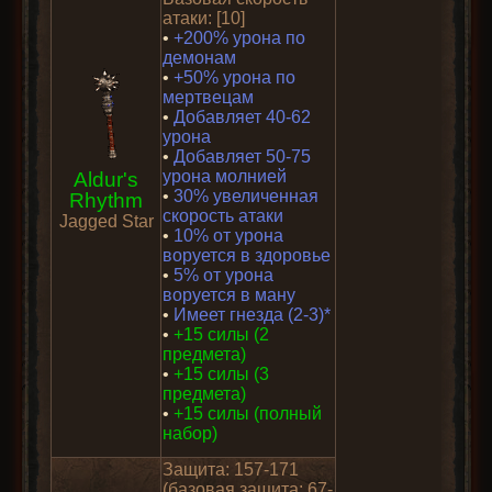
атаки: [10]
•
+200% урона по
демонам
•
+50% урона по
мертвецам
•
Добавляет 40-62
урона
•
Добавляет 50-75
урона молнией
Aldur's
•
30% увеличенная
Rhythm
скорость атаки
Jagged Star
•
10% от урона
воруется в здоровье
•
5% от урона
воруется в ману
•
Имеет гнезда (2-3)*
•
+15 силы (2
предмета)
•
+15 силы (3
предмета)
•
+15 силы (полный
набор)
Защита: 157-171
(базовая защита: 67-