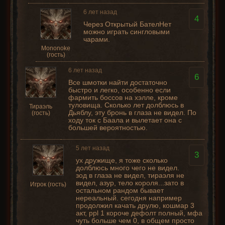
6 лет назад
4
Через Открытый БателНет
можно играть сингловыми
чарами.
Mononoke
(гость)
6 лет назад
6
Все шмотки найти достаточно
быстро и легко, особенно если
фармить боссов на хэлле, кроме
туловища. Сколько лет долблюсь в
Тираэль
Дьяблу, эту бронь в глаза не видел. По
(гость)
ходу ток с Баала и вылетает она с
большей вероятностью.
5 лет назад
3
ух дружище, я тоже сколько
долблюсь много чего не видел.
зод в глаза не видел, тираэля не
видел, азур, тело короля...зато в
Игрок (гость)
остальном рандом бывает
нереальный. сегодня например
продолжил качать друлю, кошмар 3
акт, ppl 1 короче дефолт полный, мфа
чуть больше чем 0, в общем просто