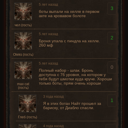
5 лет назад
3
боты выпали на хелле в первом
акте на кровавом болоте
чел (гость)
5 лет назад
2
Броня упала с пиндла на хелле.
260 мф
Oleks (гость)
5 лет назад
0
Полный набор - шлак. Бронь
доступна с 76 уровня, на котором у
тебя будут шмотки куда круче. Хороши
только боты, прям очень хороши
max cat
(гость)
3 года назад
1
Я в этих ботах Найт прошел за
бариску, от Диабло спасли.
Глеб (гость)
4 года назад