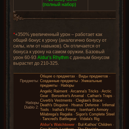
(полный набор)
*
+350% увеличенный урон – работает как
общий бонус к урону (аналогично бонусу от
силы, или от навыков). Он отличается от
бонуса к урону на самом оружии. Базовый
урон 60-93
Aldur's Rhythm
с данным бонусом
вырастет до 210-325.
Общее о предметах
·
Виды предметов
·
Предметы:
Созданные предметы
·
Уникальные
предметы
·
Наборы
Angelic Raiment
·
Arcanna's Tricks
·
Arctic
Gear
·
Berserker's Arsenal
·
Cathan's Traps
·
Civerb's Vestments
·
Cleglaw's Brace
·
Наборы
Death's Disguise
·
Hsarus' Defense
·
Infernal
Diablo 2:
Tools
·
Iratha's Finery
·
Isenhart's Armory
·
Milabrega's Regalia
·
Sigon's Complete Steel
·
Tancred's Battlegear
·
Vidala's Rig
Aldur's Watchtower
·
Bul-Kathos' Children
·