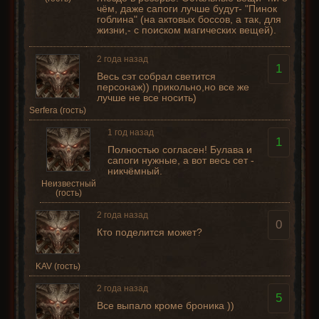
чём, даже сапоги лучше будут- "Пинок
гоблина" (на актовых боссов, а так, для
жизни,- с поиском магических вещей).
2 года назад
1
Весь сэт собрал светится
персонаж)) прикольно,но все же
лучше не все носить)
Serfera (гость)
1 год назад
1
Полностью согласен! Булава и
сапоги нужные, а вот весь сет -
никчёмный.
Неизвестный
(гость)
2 года назад
0
Кто поделится может?
KAV (гость)
2 года назад
5
Все выпало кроме броника ))