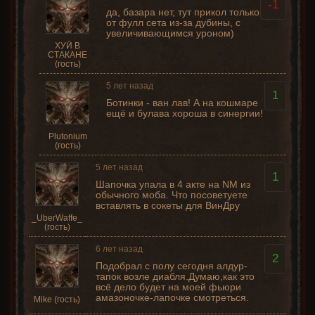
-1
да, базара нет, тут прикол только
от фулл сета из-за дубины, с
увеличивающимся уроном)
ХУЙ В
СТАКАНЕ
(гость)
5 лет назад
1
Ботинки - ван лав! А на кошмаре
ещё и булава хороша в синергии!
Plutonium
(гость)
5 лет назад
1
Шапочка упала в 4 акте на NM из
обычного моба. Что посоветуете
вставлять в сокеты для ВинДру
_UberWaffe_
(гость)
6 лет назад
2
Подобрал с полу сегодня алдур-
тапок возле диабля.Думаю,как это
всё дело будет на моей фьюри
амазоночке-лапочке смотреться.
Mike (гость)