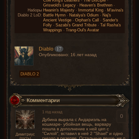
Cow King's Leathers
·
The Disciple
·
Griswold's Legacy
·
Heaven's Brethren
·
Наборы
Hwanin's Majesty
·
Immortal King
·
M'avina's
Diablo 2 LoD:
Battle Hymn
·
Natalya's Odium
·
Naj's
Ancient Vestige
·
Orphan's Call
·
Sander's
Folly
·
Sazabi's Grand Tribute
·
Tal Rasha's
Wrappings
·
Trang-Oul's Avatar
Diablo
17
Опубликовано:
16 лет назад
DIABLO 2
Комментарии
1 год назад
0
Дубина вырала с Андариэль на
кошмаре- убойная вещь, варвару
пошла в дополнение к ней цеп с
"Силой", вставил в неё 2 "Shael" и одно
Димитриус
гнездо в резерве. Остальные вещи- ни о
(гость)