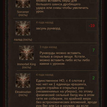
Можно вставить беры для
большого шанса дробящего
удара или охмы чтобы увеличить
урон.
Sorcener
(гость)
4 года назад
-19
засунь рунворд
палад (гость)
3 года назад
7
Рунворды можно вставить
только в серые вещи. Кстати,
можно вставить либо исты либо
камни с уроном.
Immortall King
(гость)
4 года назад
2
Единственное НО, с 4 слотов у
нас нет ни 1 единицы крашинга,
дедли страйка и открытых ран
(незаменимых на уберах), по этому
Eksaksudan
физический сильный билд мы в этом
(гость)
сете не соберем, по крайней мере
без астрономических вложений, вроде
рун Ber или Lo в оружии, да если