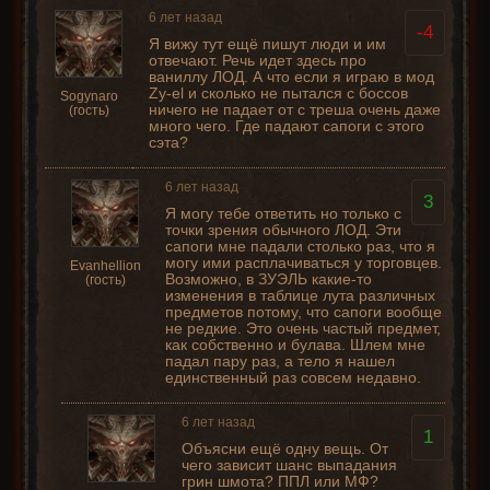
6 лет назад
-4
Я вижу тут ещё пишут люди и им
отвечают. Речь идет здесь про
ваниллу ЛОД. А что если я играю в мод
Zy-el и сколько не пытался с боссов
Sogynaro
ничего не падает от с треша очень даже
(гость)
много чего. Где падают сапоги с этого
сэта?
6 лет назад
3
Я могу тебе ответить но только с
точки зрения обычного ЛОД. Эти
сапоги мне падали столько раз, что я
могу ими расплачиваться у торговцев.
Evanhellion
Возможно, в ЗУЭЛЬ какие-то
(гость)
изменения в таблице лута различных
предметов потому, что сапоги вообще
не редкие. Это очень частый предмет,
как собственно и булава. Шлем мне
падал пару раз, а тело я нашел
единственный раз совсем недавно.
6 лет назад
1
Объясни ещё одну вещь. От
чего зависит шанс выпадания
грин шмота? ППЛ или МФ?