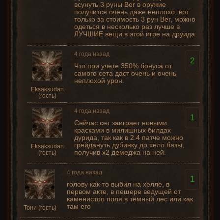
всунуть 3 руны Ber в оружие
получится очень даже неплохо, вот
только за стоимость 3 рун Ber, можно
одеться в несколько раз лучше в
ЛУЧШИЕ вещи в этой игре на друида.
4 года назад
2
Что при учете 350% бонуса от
самого сета даст очень и очень
неплохой урон.
Eksaksudan
(гость)
4 года назад
1
Сейчас сет заиграет новыми
красками в милишных билдах
дурида, так как в 2.4 патче можно
грейдануть дубинку до хелл базы,
Eksaksudan
получив х2 демеджа на ней.
(гость)
4 года назад
1
голову как-то выбил на хелле, в
первом акте, в пещере ведущей от
каменистоо поля в тёмный лес или как
там его
Тони (гость)