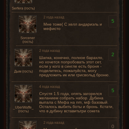
Serfera (гость)
2 года назад
5
Мне тоже( С хелл андариэль и
мефисто
Sorcener
(гость)
2 года назад
2
Шапка, конечно, полное барахло,
но хочется попробовать этот сет,
если у кого в сингле есть броня -
поделитесь, пожалуйста, могу
Дым (гость)
предложить ик или грисвольд броню.
4 года назад
5
Спустя 1.5 года, опять загорелся
желанием собрать набор. Дубина
выпала с Мефа на nm, мф базовый.
Осталось выбить боты и бронь. Кстати,
_UberWaffe_
что в дубину вставитьтри сокета
(гость)
2 года назад
0