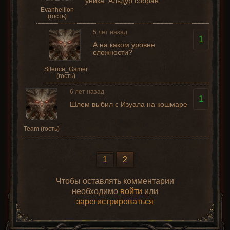
уника. Альдур собран.
Evanhellion
(гость)
5 лет назад
1
А на каком уровне
сложности?
Silence_Gamer
(гость)
6 лет назад
1
Шлем выбил с Изуала на кошмаре
Team (гость)
1
2
Чтобы оставлять комментарии
необходимо
войти
или
зарегистрироваться