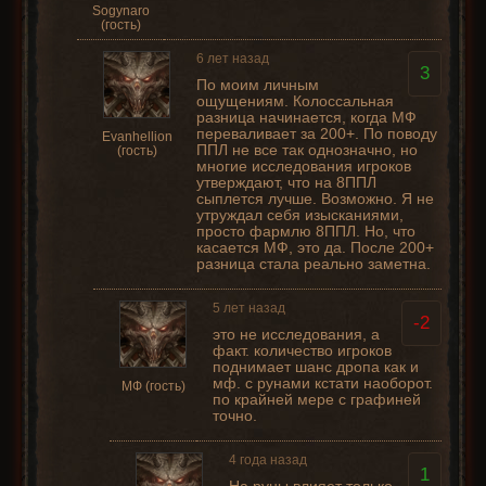
Sogynaro
(гость)
6 лет назад
3
По моим личным
ощущениям. Колоссальная
разница начинается, когда МФ
переваливает за 200+. По поводу
Evanhellion
ППЛ не все так однозначно, но
(гость)
многие исследования игроков
утверждают, что на 8ППЛ
сыплется лучше. Возможно. Я не
утруждал себя изысканиями,
просто фармлю 8ППЛ. Но, что
касается МФ, это да. После 200+
разница стала реально заметна.
5 лет назад
-2
это не исследования, а
факт. количество игроков
поднимает шанс дропа как и
мф. с рунами кстати наоборот.
МФ (гость)
по крайней мере с графиней
точно.
4 года назад
1