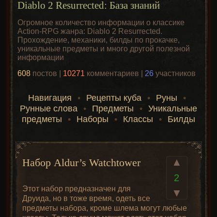
Diablo 2 Resurrected: База знаний
Огромное количество информации о классике
Action-RPG жанра: Diablo 2 Resurrected.
Прохождение, механики, билды по прокачке,
уникальные предметы и много другой полезной
информации
608
постов |
10271
комментариев |
26
участников
Навигация
•
Рецепты куба
•
Руны
•
Рунные слова
•
Предметы
•
Уникальные
предметы
•
Наборы
•
Классы
•
Билды
▲
Набор Aldur’s Watchtower
2
Этот набор предназначен для
▼
Друида, но в тоже время, одеть все
предметы набора, кроме шлема могут любые