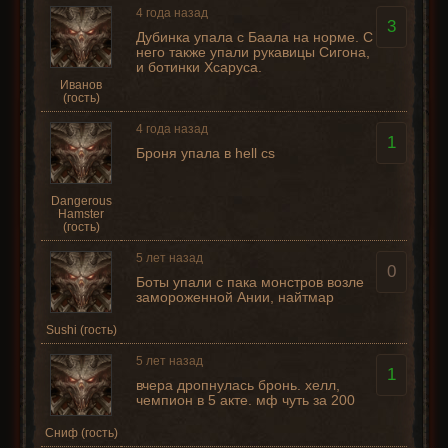
4 года назад
3
Дубинка упала с Баала на норме. С
него также упали рукавицы Сигона,
и ботинки Хсаруса.
Иванов
(гость)
4 года назад
1
Броня упала в hell cs
Dangerous
Hamster
(гость)
5 лет назад
0
Боты упали с пака монстров возле
замороженной Ании, найтмар
Sushi (гость)
5 лет назад
1
вчера дропнулась бронь. хелл,
чемпион в 5 акте. мф чуть за 200
Сниф (гость)