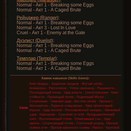
Normal - Акт 1 - Breaking some Eggs
Normal - Акт 1 - A Caged Brute
Рейнджер (Ranger)
:
Normal - Акт 1 - Breaking some Eggs
Normal - Акт 3 - Lost In Love
Cruel - Акт 1 - Enemy at the Gate
Дуэлист (Duelist)
:
Normal - Акт 1 - Breaking some Eggs
Normal - Акт 1 - A Caged Brute
Темплар (Templar)
:
Normal - Акт 1 - Breaking some Eggs
Normal - Акт 1 - A Caged Brute
Камни навыков (Skills Gems):
Клич бездны
·
Защитник предков
·
Жгучая злоба
·
Аниматрон
·
Рассечение
·
Тотем-приманка
·
Решимость
·
Поглощающий тотем
·
Удар власти
·
Землетрясение
·
Клич
стойкости
·
Пылающий тотем
·
Леденящий Молот
·
Сотрясение
·
Тяжелый удар
·
Вестник пепла
·
Призыв к
бессмертию
·
Ледяное сокрушение
·
Удар преисподней
·
Сила
:
Наскок
·
Удар молний
·
Расплавленный панцирь
·
Магмовый
удар
·
Наказание
·
Спасение от огня
·
Воодушевляющий
клич
·
Восполняющий тотем
·
Обжигающие узы
·
Удар
щитом
·
Сотрясающий тотем
·
Статичный разряд
·
Призыв
голема огня
·
Призыв каменного голема
·
Раскол
·
Круговой