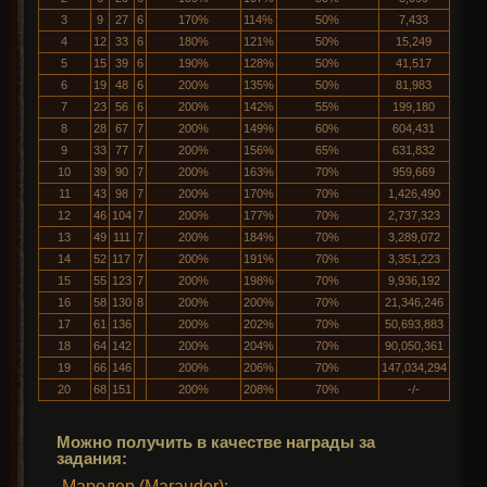
3
9
27
6
170%
114%
50%
7,433
4
12
33
6
180%
121%
50%
15,249
5
15
39
6
190%
128%
50%
41,517
6
19
48
6
200%
135%
50%
81,983
7
23
56
6
200%
142%
55%
199,180
8
28
67
7
200%
149%
60%
604,431
9
33
77
7
200%
156%
65%
631,832
10
39
90
7
200%
163%
70%
959,669
11
43
98
7
200%
170%
70%
1,426,490
12
46
104
7
200%
177%
70%
2,737,323
13
49
111
7
200%
184%
70%
3,289,072
14
52
117
7
200%
191%
70%
3,351,223
15
55
123
7
200%
198%
70%
9,936,192
16
58
130
8
200%
200%
70%
21,346,246
17
61
136
200%
202%
70%
50,693,883
18
64
142
200%
204%
70%
90,050,361
19
66
146
200%
206%
70%
147,034,294
20
68
151
200%
208%
70%
-/-
Можно получить в качестве награды за
задания:
Мародер (Marauder)
: