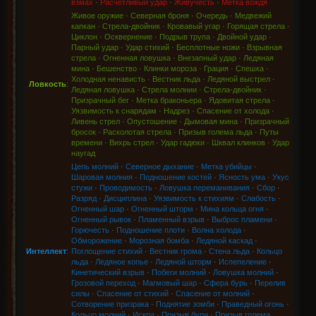
взмах
·
Расчетливый удар
·
Живучесть
·
Метка вождя
Живое оружие
·
Северная броня
·
Очередь
·
Медвежий
капкан
·
Стрела-двойник
·
Кровавый угар
·
Горящая стрела
·
Циклон
·
Осквернение
·
Подрыв трупа
·
Двойной удар
·
Парный удар
·
Удар стихий
·
Бесплотные ножи
·
Взрывная
стрела
·
Огненная ловушка
·
Внезапный удар
·
Ледяная
мина
·
Бешенство
·
Клинки мороза
·
Грация
·
Спешка
·
Холодная ненависть
·
Вестник льда
·
Ледяной выстрел
·
Ловкость
:
Ледяная ловушка
·
Стрела молнии
·
Стрела-двойник
·
Призрачный бег
·
Метка браконьера
·
Ядовитая стрела
·
Уязвимость к снарядам
·
Надрез
·
Спасение от холода
·
Ливень стрел
·
Опустошение
·
Дымовая мина
·
Призрачный
бросок
·
Расколотая стрела
·
Призыв голема льда
·
Путы
времени
·
Вихрь стрел
·
Удар гадюки
·
Шквал клинков
·
Удар
наугад
Цепь молний
·
Северное дыхание
·
Метка убийцы
·
Шаровая молния
·
Подношение костей
·
Ясность ума
·
Укус
стужи
·
Проводимость
·
Ловушка переманивания
·
Сбор
·
Разряд
·
Дисциплина
·
Уязвимость к стихиям
·
Слабость
·
Огненный шар
·
Огненный шторм
·
Мина кольца огня
·
Огненный рывок
·
Пламенный взрыв
·
Выброс пламени
·
Горючесть
·
Подношение плоти
·
Волна холода
·
Обморожение
·
Морозная бомба
·
Ледяной каскад
·
Интеллект
:
Поглощение стихий
·
Вестник грома
·
Стена льда
·
Кольцо
льда
·
Ледяное копье
·
Ледяной шторм
·
Испепеление
·
Кинетический взрыв
·
Побеги молний
·
Ловушка молний
·
Грозовой переход
·
Магмовый шар
·
Сфера бурь
·
Перелив
силы
·
Спасение от стихий
·
Спасение от молний
·
Сотворение призрака
·
Поднятие зомби
·
Праведный огонь
·
Кольцо молний
·
Искра
·
Призыв бури
·
Призыв голема