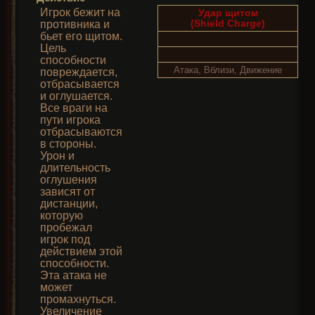
Игрок бежит на
Удар щитом
(Shield Charge)
противника и
бьет его щитом.
Цель
способности
Атака, Вблизи, Движение
повреждается,
отбрасывается
и оглушается.
Все враги на
пути игрока
отбрасываются
в стороны.
Урон и
длительность
оглушения
зависят от
дистанции,
которую
пробежал
игрок под
действием этой
способности.
Эта атака не
может
промахнуться.
Увеличение