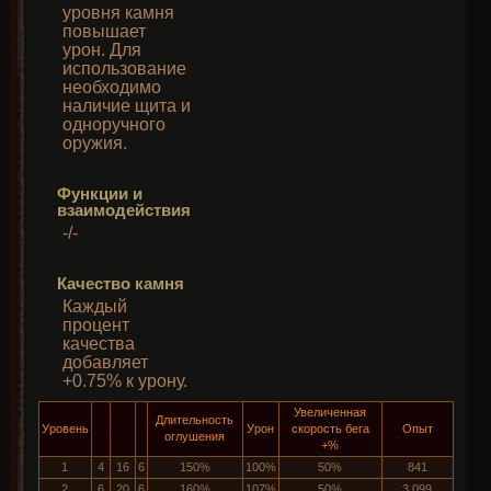
уровня камня
повышает
урон. Для
использование
необходимо
наличие щита и
одноручного
оружия.
Функции и
взаимодействия
-/-
Качество камня
Каждый
процент
качества
добавляет
+0.75% к урону.
Увеличенная
Длительность
Уровень
Урон
скорость бега
Опыт
оглушения
+%
1
4
16
6
150%
100%
50%
841
2
6
20
6
160%
107%
50%
3,099