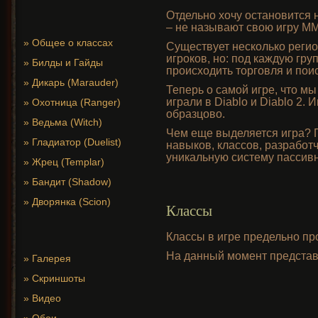
Отдельно хочу остановится н
– не называют свою игру MM
»
Общее о классах
Существует несколько регио
игроков, но: под каждую гру
»
Билды и Гайды
происходить торговля и поис
»
Дикарь (Marauder)
Теперь о самой игре, что мы
играли в Diablo и Diablo 2. 
»
Охотница (Ranger)
образцово.
»
Ведьма (Witch)
Чем еще выделяется игра? 
»
Гладиатор (Duelist)
навыков, классов, разработ
уникальную систему пассивн
»
Жрец (Templar)
»
Бандит (Shadow)
»
Дворянка (Scion)
Классы
Классы в игре предельно про
На данный момент представ
»
Галерея
»
Скриншоты
»
Видео