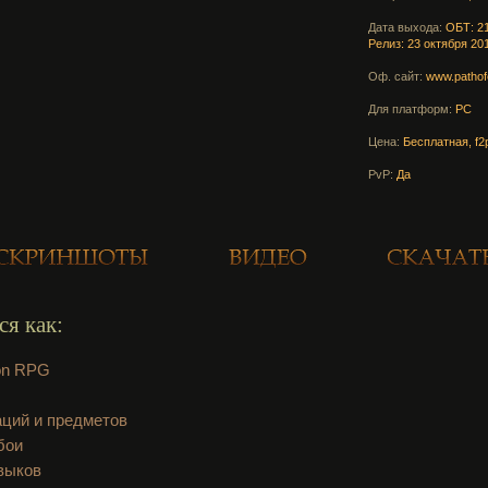
Дата выхода:
ОБТ: 21
Релиз: 23 октября 20
Оф. сайт:
www.pathof
Для платформ:
PC
Цена:
Бесплатная, f2
PvP:
Да
ся как:
on RPG
аций и предметов
бои
выков