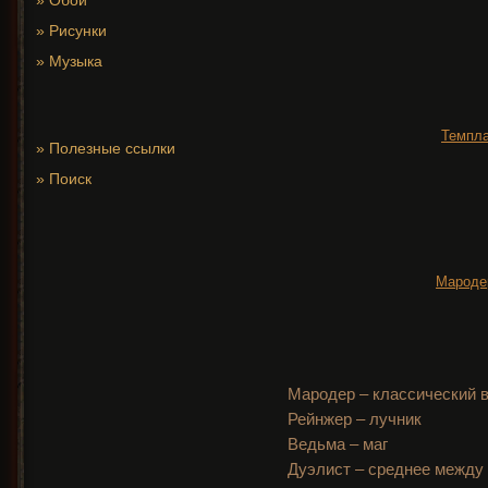
»
Обои
»
Рисунки
»
Музыка
Темпла
»
Полезные ссылки
»
Поиск
Мародер
Мародер – классический 
Рейнжер – лучник
Ведьма – маг
Дуэлист – среднее между