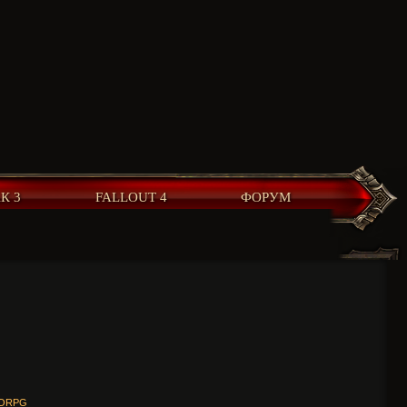
К 3
FALLOUT 4
ФОРУМ
MORPG