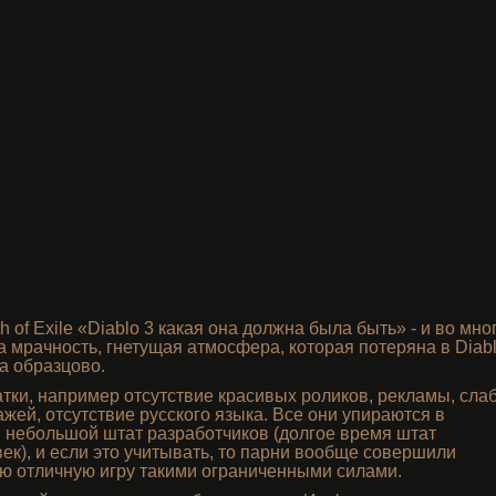
 of Exile «Diablo 3 какая она должна была быть» - и во мно
а мрачность, гнетущая атмосфера, которая потеряна в Diab
а образцово.
татки, например отсутствие красивых роликов, рекламы, сла
ей, отсутствие русского языка. Все они упираются в
 небольшой штат разработчиков (долгое время штат
ек), и если это учитывать, то парни вообще совершили
ую отличную игру такими ограниченными силами.