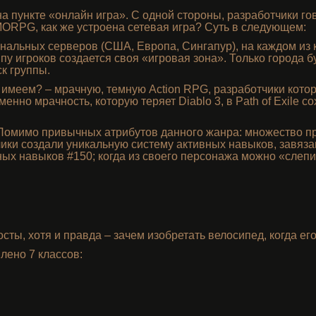
а пункте «онлайн игра». С одной стороны, разработчики гов
ORPG, как же устроена сетевая игра? Суть в следующем:
нальных серверов (США, Европа, Сингапур), на каждом из 
ппу игроков создается своя «игровая зона». Только города 
к группы.
 имеем? – мрачную, темную Action RPG, разработчики которо
Именно мрачность, которую теряет Diablo 3, в Path of Exile 
Помимо привычных атрибутов данного жанра: множество пр
чики создали уникальную систему активных навыков, завяза
ых навыков #150; когда из своего персонажа можно «слепит
сты, хотя и правда – зачем изобретать велосипед, когда ег
лено 7 классов: