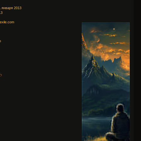
 января 2013
13
exile.com
p