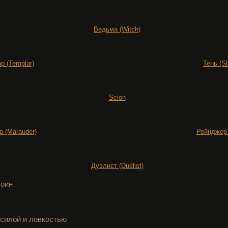
Ведьма (Witch)
р (Templar)
Тень (S
Scion
 (Marauder)
Рейнджер 
Дуэлист (Duelist)
воин
 силой и ловкостью