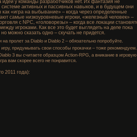
а идей у команды разработчиков нет. Их фантазия не
 системе активных и пассивных навыков, и в будущем они
 как «игра на выбывание» – когда через определенные
ют самые низкоуровневые игроки, «железный человек» –
торговля с NPC, «головорезы» – когда все локации становят
ежду игроками. Как все это будет выглядеть на деле пока
но можно сказать одно – скучать не придется.
на пролет за Diablo и Diablo 2 – обязательно попробуйте.
 игру, придумывать свои способы прокачки – тоже рекомендуем.
iablo 3 вы считаете образцом Action-RPG, а вникание в игровую
гра вам скорее всего не понравится.
о 2011 года):