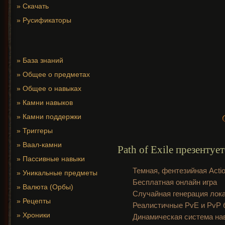
»
Скачать
»
Русификаторы
»
База знаний
»
Общее о предметах
»
Общее о навыках
»
Камни навыков
»
Камни поддержки
»
Триггеры
»
Ваал-камни
Path of Exile презентует
»
Пассивные навыки
Темная, фентезийная Acti
»
Уникальные предметы
Бесплатная онлайн игра
»
Валюта (Орбы)
Случайная генерация лок
»
Рецепты
Реалистичные PvE и PvP 
»
Хроники
Динамическая система на