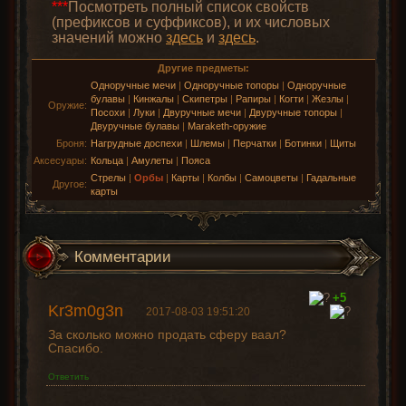
***
Посмотреть полный список свойств
(префиксов и суффиксов), и их числовых
значений можно
здесь
и
здесь
.
Другие предметы:
Одноручные мечи
|
Одноручные топоры
|
Одноручные
булавы
|
Кинжалы
|
Скипетры
|
Рапиры
|
Когти
|
Жезлы
|
Оружие:
Посохи
|
Луки
|
Двуручные мечи
|
Двуручные топоры
|
Двуручные булавы
|
Maraketh-оружие
Броня:
Нагрудные доспехи
|
Шлемы
|
Перчатки
|
Ботинки
|
Щиты
Аксесуары:
Кольца
|
Амулеты
|
Пояса
Стрелы
|
Орбы
|
Карты
|
Колбы
|
Самоцветы
|
Гадальные
Другое:
карты
Комментарии
+5
Kr3m0g3n
2017-08-03 19:51:20
За сколько можно продать сферу ваал?
Спасибо.
Ответить