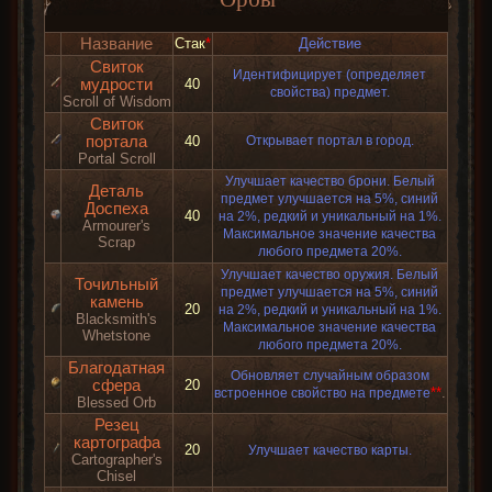
Название
Стак
*
Действие
Свиток
Идентифицирует (определяет
мудрости
40
свойства) предмет.
Scroll of Wisdom
Свиток
портала
40
Открывает портал в город.
Portal Scroll
Улучшает качество брони. Белый
Деталь
предмет улучшается на 5%, синий
Доспеха
40
на 2%, редкий и уникальный на 1%.
Armourer's
Максимальное значение качества
Scrap
любого предмета 20%.
Улучшает качество оружия. Белый
Точильный
предмет улучшается на 5%, синий
камень
20
на 2%, редкий и уникальный на 1%.
Blacksmith's
Максимальное значение качества
Whetstone
любого предмета 20%.
Благодатная
Обновляет случайным образом
сфера
20
**
.
встроенное свойство на предмете
Blessed Orb
Резец
картографа
20
Улучшает качество карты.
Cartographer's
Chisel