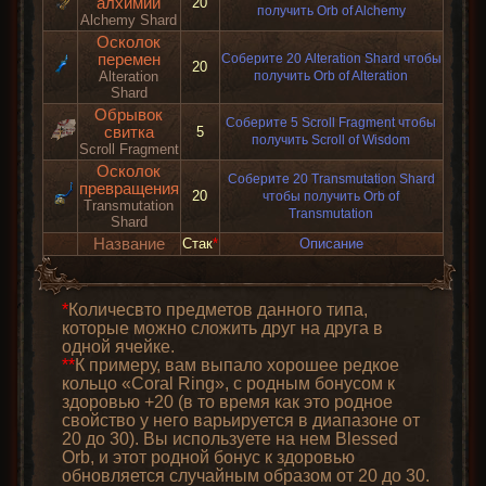
алхимии
20
получить Orb of Alchemy
Alchemy Shard
Осколок
перемен
Соберите 20 Alteration Shard чтобы
20
Alteration
получить Orb of Alteration
Shard
Обрывок
Соберите 5 Scroll Fragment чтобы
свитка
5
получить Scroll of Wisdom
Scroll Fragment
Осколок
Соберите 20 Transmutation Shard
превращения
20
чтобы получить Orb of
Transmutation
Transmutation
Shard
Название
Стак
*
Описание
*
Количесвто предметов данного типа,
которые можно сложить друг на друга в
одной ячейке.
**
К примеру, вам выпало хорошее редкое
кольцо «Coral Ring», с родным бонусом к
здоровью +20 (в то время как это родное
свойство у него варьируется в диапазоне от
20 до 30). Вы используете на нем Blessed
Orb, и этот родной бонус к здоровью
обновляется случайным образом от 20 до 30.