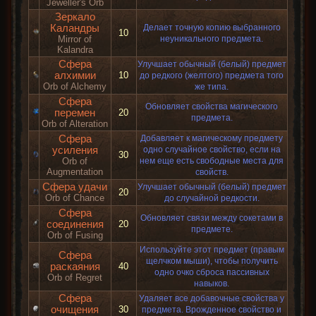
Jeweller's Orb
Зеркало
Каландры
Делает точную копию выбранного
10
Mirror of
неуникального предмета.
Kalandra
Сфера
Улучшает обычный (белый) предмет
алхимии
10
до редкого (желтого) предмета того
Orb of Alchemy
же типа.
Сфера
Обновляет свойства магического
перемен
20
предмета.
Orb of Alteration
Сфера
Добавляет к магическому предмету
усиления
одно случайное свойство, если на
30
Orb of
нем еще есть свободные места для
Augmentation
свойств.
Сфера удачи
Улучшает обычный (белый) предмет
20
Orb of Chance
до случайной редкости.
Сфера
Обновляет связи между сокетами в
соединения
20
предмете.
Orb of Fusing
Используйте этот предмет (правым
Сфера
щелчком мыши), чтобы получить
раскаяния
40
одно очко сброса пассивных
Orb of Regret
навыков.
Сфера
Удаляет все добавочные свойства у
очищения
30
предмета. Врожденное свойство и