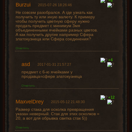
+8
Burzui
2015-07-26 18:26:46
Не совсем разобрался. А где узнать как
получить ту или иную валюту. К примеру
чтобы получить цветную сферу нужно
продать предмет с минимум 3мя
объединенными ячейками разных цветов.
А как получить другие например Сфера
златокузнеца или Сфера соединения?
Ответить
+4
asd
2017-01-31 21:57:27
предмет с 6-ю ячейками у
продавца=сфере златокузнеца
Ответить
+12
MaxvelDrey
2015-05-12 21:48:30
Размер стака для осколка превращения
указан неверный. Стак для этих осколков =
20, а вот для обрывка свитка стак 5))
Ответить