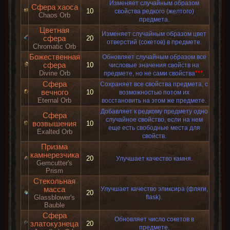
Изменяет случайным образом
Сфера хаоса
10
свойства редкого (желтого)
Chaos Orb
предмета.
Цветная
Изменяет случайным образом цвет
сфера
20
отверстий (сокетов) в предмете.
Chromatic Orb
Божественная
Обновляет случайным образом все
сфера
10
числовые значения свойств на
Divine Orb
***
.
предмете, но не сами свойства
Сфера
Сохраняет все свойства предмета, с
вечного
10
возможностью потом их
Eternal Orb
восстановить на этом же предмете.
Добавляет к редкому предмету одно
Сфера
случайное свойство, если на нем
возвышения
10
еще есть свободные места для
Exalted Orb
свойств.
Призма
камнерезчика
20
Улучшает качество камня.
Gemcutter's
Prism
Стекольная
масса
Улучшает качество эликсира (фляги,
20
Glassblower's
flask).
Bauble
Сфера
Обновляет число сокетов в
златокузнеца
20
предмете.