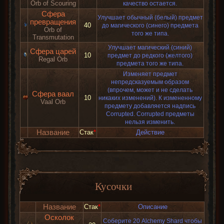
Orb of Scouring
качество остается.
Сфера
Улучшает обычный (белый) предмет
превращения
40
до магического (синего) предмета
Orb of
того же типа.
Transmutation
Улучшает магический (синий)
Сфера царей
10
предмет до редкого (желтого)
Regal Orb
предмета того же типа.
Изменяет предмет
непредсказуемым образом
(впрочем, может и не сделать
Сфера ваал
10
никаких изменений). К измененному
Vaal Orb
предмету добавляется надпись
Corrupted. Corrupted предметы
нельзя изменить.
Название
Стак
*
Действие
Кусочки
Название
Стак
*
Описание
Осколок
Соберите 20 Alchemy Shard чтобы