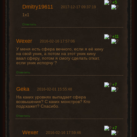
+5
Dmitry19611
2017-12-17 09:37:19
1х1
Ответить
+11
Wexer
2016-02-16 17:57:06
У меня есть сфера вечного, если я её кину
на свой уник, а потом на этот уник кину
ваал сферу, потом я смогу сделать откат,
если уник испорчу ?
Ответить
+7
Geka
2016-02-01 15:55:48
На каких уровнях выпадает сфера
возвышения? С каких монстров? Кто
подскажет? Спасибо.
Ответить
+7
Wexer
2016-02-16 17:59:46