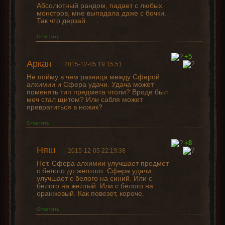
Абсолютный рандом, падает с любых
монстров, мне выпадала даже с бочки.
Так что дерзай.
Ответить
+5
Аркан
2015-12-05 19:15:51
Не пойму в чем разница между Сферой
алхимии и Сфера удачи. Удача может
поменять тип предмета чтоли? Вроде был
меч стал щитом? Или сабля может
превратиться в ножик?
Ответить
+8
Няш
2015-12-05 22:19:38
Нет. Сфера алхимии улучшает предмет
с белого до желтого. Сфера удачи
улучшает с белого на синий. Или с
белого на желтый. Или с белого на
оранжевый. Как повезет, короче.
Ответить