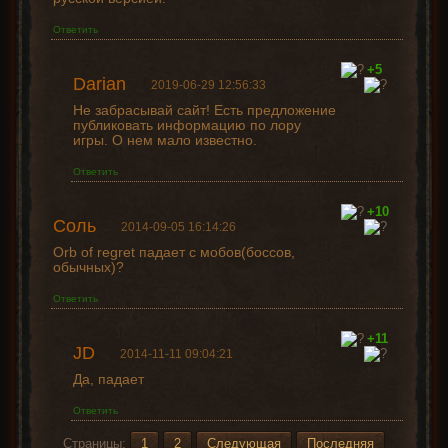
Ответить
+5
Darian
2019-06-29 12:56:33
Не забрасывай сайт! Есть предложение
публиковать информацию по лору
игры. О нем мало известно.
Ответить
+10
Соль
2014-09-05 16:14:26
Orb of regret падает с мобов(боссов,
обычных)?
Ответить
+11
JD
2014-11-11 09:04:21
Да, падает
Ответить
Страницы:
1
2
Следующая
Последняя