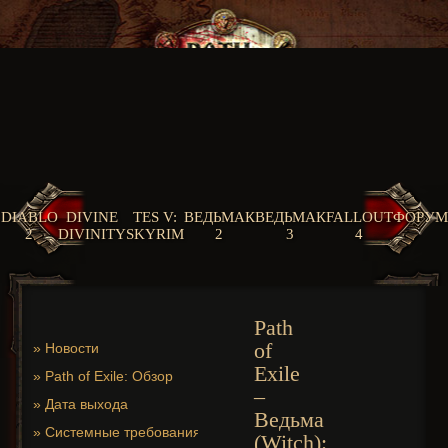
DIABLO
DIVINE
TES V:
ВЕДЬМАК
ВЕДЬМАК
FALLOUT
ФОРУМ
2
DIVINITY
SKYRIM
2
3
4
Path
of
»
Новости
Exile
»
Path of Exile: Обзор
–
»
Дата выхода
Ведьма
»
Системные требования
(Witch):