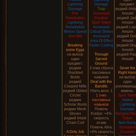
Lightning
Damage
предмет:
Damage
Trap
редкий Amb
Fire
Increased
Amulet
Penetration
Duration
редкий Ja
Lightning
Spell Totem
Amulet
Penetration
Increased
редкий Lap
Minion Speed
Critical Strikes
Amulet
Iron Will
Increased
редкий Gol
Area Of Effect
Amulet
Breaking
Faster Casting
редкий On
some Eggs
Amulet
на выбор
Through
редкий Pa
один
Sacred
Amulet
предмет:
Ground
редкие
2 очка сброса
Sever the
Shackled
пассивных
Right Han
Boots
навыков
на выбор
редкий
Deal with the
один
Clasped Mitts
Bandits
усиливающ
редкий Gilded
Убить всех: 1
камень:
Circlet
1 очко
Spell Tote
редкие
пассивных
Added
Scholar Boots
навыков
Lightning
редкие Mesh
Помочь
Damage
Gloves
Kraityn: +4%
Ranged Atta
редкий Inlaid
скорость
Totem
Chain Coif
атаки
Item Rarit
Помочь Alira:
Increased
A Dirty Job
+4% скорость
Duration