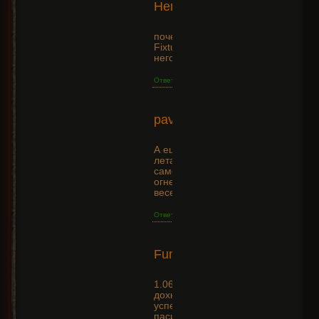
Негодующий
08-04
+9
15:53:24
почему нет задания A
Fixture of Fate и наград за
него?
Ответить
2014-04-
pavlik
01
+21
14:33:52
А еще черепа
летающие
самонаводящиеся
огненные -
веселье а не игра
Ответить
2014-
Funeral_YAR
02-01
+25
09:13:25
1.06 зомби рулят, не
дохнут, убивают босов, не
успеваю сам кинуть (все
пасивки на зомби + аура