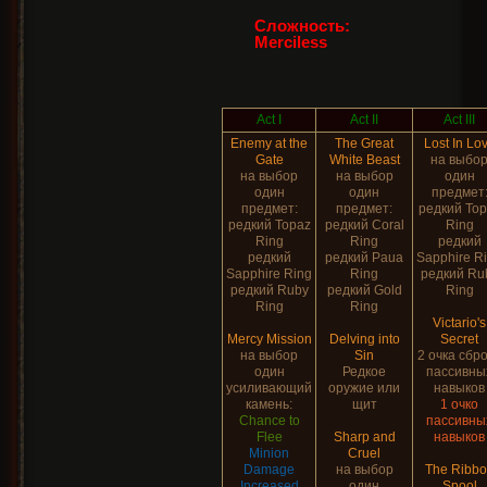
Сложность:
Merciless
Act I
Act II
Act III
Enemy at the
The Great
Lost In Lo
Gate
White Beast
на выбо
на выбор
на выбор
один
один
один
предмет
предмет:
предмет:
редкий Top
редкий Topaz
редкий Coral
Ring
Ring
Ring
редкий
редкий
редкий Paua
Sapphire R
Sapphire Ring
Ring
редкий Ru
редкий Ruby
редкий Gold
Ring
Ring
Ring
Victario's
Mercy Mission
Delving into
Secret
на выбор
Sin
2 очка сбр
один
Редкое
пассивны
усиливающий
оружие или
навыков
камень:
щит
1 очко
Chance to
пассивны
Flee
Sharp and
навыков
Minion
Cruel
Damage
на выбор
The Ribb
Increased
один
Spool