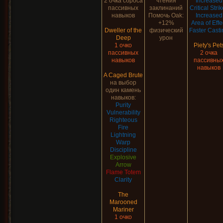
2 очка сброса
чтения
Increased
пассивных
заклинаний
Critical Stri
навыков
Помочь Oak:
Increased
+12%
Area of Effe
Dweller of the
физический
Faster Casti
Deep
урон
1 очко
Piety's Pet
пассивных
2 очка
навыков
пассивны
навыков
A Caged Brute
на выбор
один камень
навыков:
Purity
Vulnerability
Righteous
Fire
Lightning
Warp
Discipline
Explosive
Arrow
Flame Totem
Clarity
The
Marooned
Mariner
1 очко