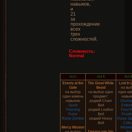
навыков,
и
21
за
прохождение
всех
трех
сложностей.
Сложность:
Normal
Act I
Act II
Act II
Enemy at the
The Great White
Lost In 
Gate
Beast
на вы
на выбор
на выбор один
один ка
один камень
предмет:
навык
навыков:
редкий Chain
Discha
Spark
Belt
Enfee
Freezing
редкий Leather
Frost W
Pulse
Belt
Frostb
Raise Zombie
редкий Heavy
Raise Sp
Belt
Critic
Mercy Mission
Weakn
на выбор
Delving into Sin
Arc