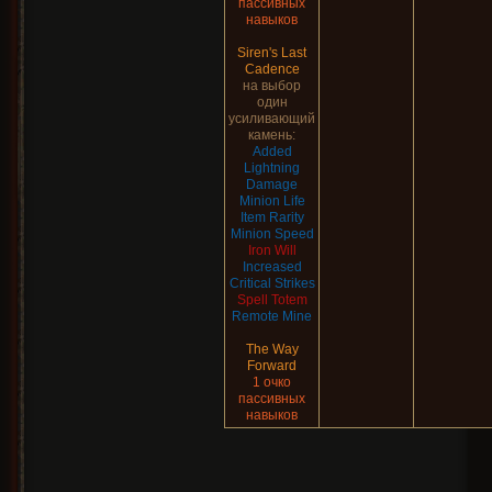
пассивных
навыков
Siren's Last
Cadence
на выбор
один
усиливающий
камень:
Added
Lightning
Damage
Minion Life
Item Rarity
Minion Speed
Iron Will
Increased
Critical Strikes
Spell Totem
Remote Mine
The Way
Forward
1 очко
пассивных
навыков