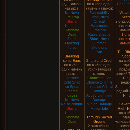
один камень
на выбор один
Conducti
навыков:
камень навыков:
Ice Nova
Flammability
Victari
Fire Trap
Conductivity
Secr
Glacial
Critical
2 очка с
Hammer
Weakness
пассив
Detonate
Frostbite
навык
Dead
Raise Spectre
1 оч
Spark
Shock Nova
пассив
Freezing
Summon
навык
Pulse
Skeletons
Arc
The Ri
Breaking
Spoo
some Eggs
Sharp and Cruel
на вы
на выбор
на выбор один
оди
один камень
усиливающий
предм
навыков:
камень:
редкий 
Firestorm
Chance to Flee
Rin
Cold Snap
Chance to Ignite
редк
Ice Spear
Increased Critical
Sapphire
Ethereal
Damage
редкий 
Knives
Added Lightning
Rin
Ice Nova
Damage
Raise Zombie
Minion Damage
Sever 
Glacial
Minion Life
Right 
Hammer
на вы
Detonate
Through Sacred
оди
Dead
Ground
усилива
2 очка сброса
камен