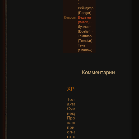
·
Рейнджер
(Ranger)
·
Классы:
Ведьма
(Witch)
·
Дуэлист
(Duelist)
·
Темплар
(Templar)
·
Тень
(Shadow)
Комментарии
2017-07-19
XPeHoPunK
14:54:23
Только начал играть(дошел до 3
акта)Пытаюсь прокачать Ведьму
Суммонера по всем канонам
некра из Диабло 2.
Проклятия(магия
хаоса)+Суммон(зомби, скелеты,
приведения)+самонаводящиеся
огненные головы. Все гайд
готов =)