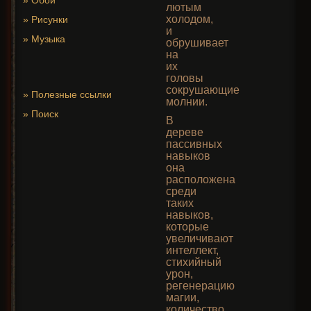
»
Обои
лютым
холодом,
»
Рисунки
и
»
Музыка
обрушивает
на
их
головы
сокрушающие
»
Полезные ссылки
молнии.
»
Поиск
В
дереве
пассивных
навыков
она
расположена
среди
таких
навыков,
которые
увеличивают
интеллект,
стихийный
урон,
регенерацию
магии,
количество