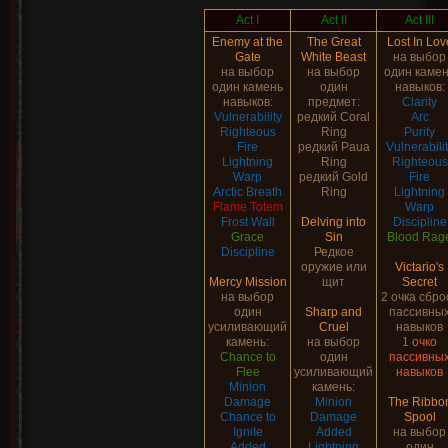
Act I
Act II
Act III
Enemy at the
The Great
Lost In Lov
Gate
White Beast
на выбор
на выбор
на выбор
один каме
один камень
один
навыков:
навыков:
предмет:
Clarity
Vulnerability
редкий Coral
Arc
Righteous
Ring
Purity
Fire
редкий Paua
Vulnerabili
Lightning
Ring
Righteous
Warp
редкий Gold
Fire
Arctic Breath
Ring
Lightning
Flame Totem
Warp
Frost Wall
Delving into
Discipline
Grace
Sin
Blood Rag
Discipline
Редкое
оружие или
Victario's
Mercy Mission
щит
Secret
на выбор
2 очка сбро
один
Sharp and
пассивны
усиливающий
Cruel
навыков
камень:
на выбор
1 очко
Chance to
один
пассивны
Flee
усиливающий
навыков
Minion
камень:
Damage
Minion
The Ribbo
Chance to
Damage
Spool
Ignite
Added
на выбор
Added
Lightning
один