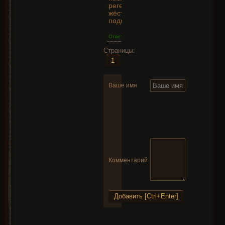
реген здоровья) если
жёсткий замес
подкидываю скелетов
Ответить
Страницы:
1
Ваше имя
Комментарий