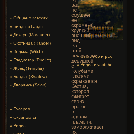
вас
не
смущает
»
Общее о классах
ее
скромный,
»
Билды и Гайды
хрупкий
»
Дикарь (Marauder)
внешний
вид.
»
Охотница (Ranger)
За
этой
»
Ведьма (Witch)
невзрачной
»
Статьи об играх
»
Гладиатор (Duelist)
девушкой
»
Видео с youtube
с
»
Жрец (Templar)
голубыми
глазами
»
Бандит (Shadow)
скрывается
»
Дворянка (Scion)
бестия,
которая
сжигает
своих
врагов
»
Галерея
в
адском
»
Скриншоты
пламени,
»
Видео
замораживает
их