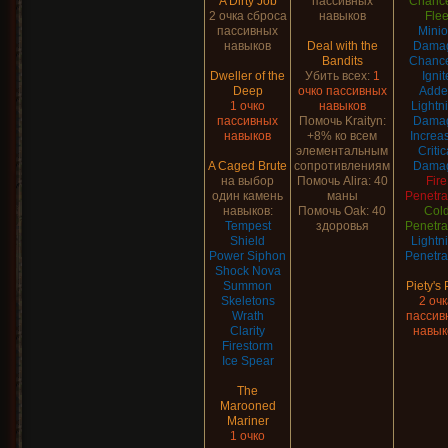
A Dirty Job
пассивных
Chance
2 очка сброса
навыков
Fle
пассивных
Mini
навыков
Deal with the
Dama
Bandits
Chance
Dweller of the
Убить всех:
1
Ignit
Deep
очко пассивных
Adde
1 очко
навыков
Lightn
пассивных
Помочь Kraityn:
Dama
навыков
+8% ко всем
Increa
элементальным
Critic
A Caged Brute
сопротивлениям
Dama
на выбор
Помочь Alira: 40
Fire
один камень
маны
Penetra
навыков:
Помочь Oak: 40
Col
Tempest
здоровья
Penetra
Shield
Lightn
Power Siphon
Penetra
Shock Nova
Summon
Piety's 
Skeletons
2 оч
Wrath
пассив
Clarity
навык
Firestorm
Ice Spear
The
Marooned
Mariner
1 очко