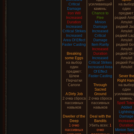
Critical
усиливающий
на выбо
Damage
камень:
один
Iron Will
Chance to
предмет
Increased
Flee
редкий Am
Duration
Minion
Amulet
Increased
Damage
редкий Ja
Critical Strikes
Increased
Amulet
Increased
Critical
редкий Lap
Area Of Effect
Damage
Amulet
Faster Casting
Item Rarity
редкий Go
Increased
Amulet
Breaking
Duration
редкий On
some Eggs
Increased
Amulet
на выбор
Critical Strikes
редкий Pa
один
Increased Area
Amulet
предмет:
Of Effect
Шлем
Faster Casting
Sever th
Перчатки
Right Han
Сапоги
Through
на выбо
Sacred
один
A Dirty Job
Ground
усиливающ
2 очка сброса
2 очка сброса
камень:
пассивных
пассивных
Spell Tot
навыков
навыков
Added
Lightning
Dweller of the
Deal with the
Damage
Deep
Bandits
Increase
1 очко
Убить всех:
1
Duration
пассивных
очко
Minion Spe