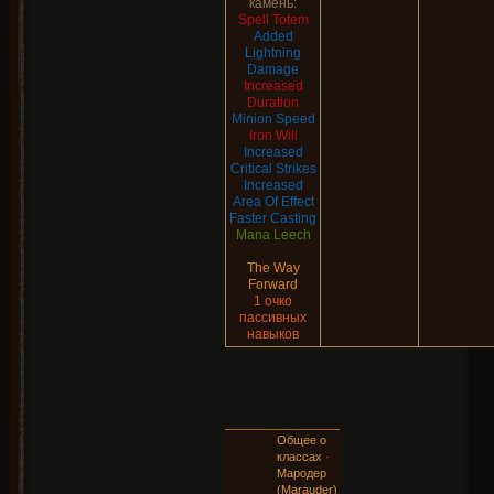
камень:
Spell Totem
Added
Lightning
Damage
Increased
Duration
Minion Speed
Iron Will
Increased
Critical Strikes
Increased
Area Of Effect
Faster Casting
Mana Leech
The Way
Forward
1 очко
пассивных
навыков
Общее о
классах
·
Мародер
(Marauder)