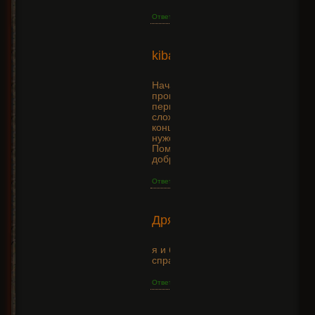
Ответить
2015-
kibaQen
08-05
+5
18:15:04
Начал играть, почти
прошел всю игру на
первом уровне
сложности, ни как до
конца не разберусь,
нужен наставник!
Помогите люди
добрые)
Ответить
2015-
ДряннаяСука
05-24
+8
16:47:10
я и без скелетов
справляюсь!
Ответить
2014-