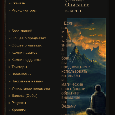
»
Скачать
Описание
класса
»
Русификаторы
Если
вас
»
База знаний
тянет
к
»
Общее о предметах
тайным
знаниям,
»
Общее о навыках
а
»
Камни навыков
в
бою
»
Камни поддержки
вы
»
Триггеры
предпочитаете
использовать
»
Ваал-камни
интеллект
и
»
Пассивные навыки
магические
»
Уникальные предметы
способности,
обратите
»
Валюта (Орбы)
внимание
на
»
Рецепты
Ведьму
»
Хроники
–
пусть