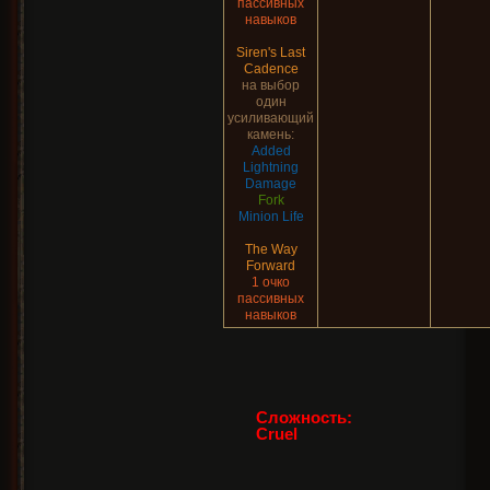
пассивных
навыков
Siren's Last
Cadence
на выбор
один
усиливающий
камень:
Added
Lightning
Damage
Fork
Minion Life
The Way
Forward
1 очко
пассивных
навыков
Сложность:
Cruel