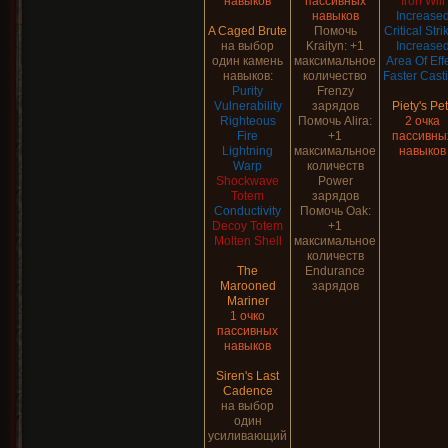
навыков
пассивных
Iron Will
навыков
Increase
A Caged Brute
Помочь
Critical Stri
на выбор
Kraityn: +1
Increase
один камень
максимальное
Area Of Eff
навыков:
количество
Faster Cast
Purity
Frenzy
Vulnerability
зарядов
Piety's Pe
Righteous
Помочь Alira:
2 очка
Fire
+1
пассивны
Lightning
максимальное
навыков
Warp
количеств
Shockwave
Power
Totem
зарядов
Conductivity
Помочь Oak:
Decoy Totem
+1
Molten Shell
максимальное
количеств
The
Endurance
Marooned
зарядов
Mariner
1 очко
пассивных
навыков
Siren's Last
Cadence
на выбор
один
усиливающий