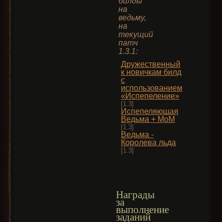
билды
на
ведьму,
на
текущий
патч
1.3.1:
Дружественный
к новичкам билд
с
использованием
«Испепеление»
[1.3]
Испепеляющая
Ведьма + МоМ
[1.3]
Ведьма -
Королева льда
[1.3]
Награды
за
выполнение
заданий