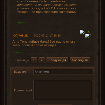
синий камень будет наиболее
адекватен в основной связке вместо
ускорения снарядов? \"
Написано же -
Ускоренное произнесение заклинаний
Ответить
+4
Korveus
2015-06-13 17:46:20
А на Тень пойдет билд?Все равно от его
ветки пойнты потом отходят.
Ответить
Страницы:
1
2
Следующая
Последняя
Ваше имя
Комментарий