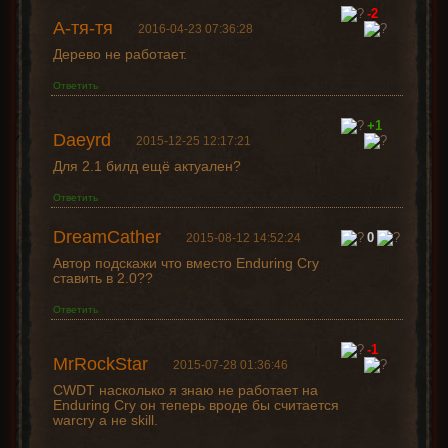
-2
А-тя-тя
2016-04-23 07:36:28
Дерево не работает.
Ответить
+1
Daeyrd
2015-12-25 12:17:21
Для 2.1 билд ещё актуален?
Ответить
DreamCather
0
2015-08-12 14:52:24
Автор подскажи что вместо Enduring Cry
ставить в 2.0??
Ответить
-1
MrRockStar
2015-07-28 01:36:46
CWDT насколько я знаю не работает на
Enduring Cry он теперь вроде бы считается
warcry а не skill.