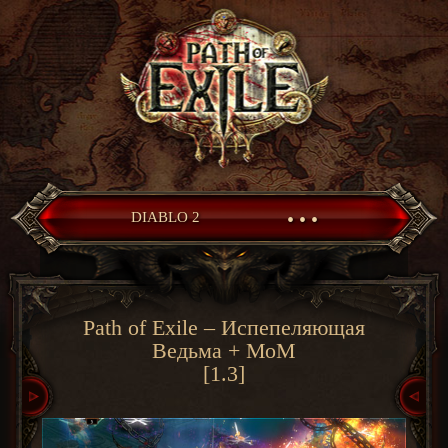
• • •
DIABLO 2
Path of Exile – Испепеляющая
Ведьма + МоМ
[1.3]