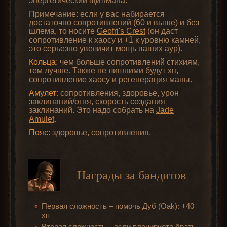
энергетический щит/мана.
Примечание: если у вас набирается
достаточно сопротивлений (60 и выше) и без
шлема, то носите
Geofri's Crest
(он даст
сопротивление к хаосу и +1 к уровню камней,
это серьезно увеличит мощь ваших аур).
Кольца
: чем больше сопротивлений стихиям,
тем лучше. Также не лишними будут хп,
сопротивление хаосу и регенерация маны.
Амулет
: сопротивления, здоровье, урон
заклинаний/огня, скорость создания
заклинаний. Это надо собрать на
Jade
Amulet
.
Пояс
: здоровье, сопротивления.
Награды за бандитов
Первая сложность – помочь Дуб (Oak): +40
хп
Вторая сложность – если планируете брать