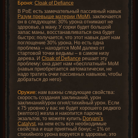
Броня
:
Cloak of Defiance
В PoE есть замечательный пассивный навык
Разум превыше материи (MoM)
, заключается
он в следующем: 30% урона отнимают не
здоровье, а ману. У сорки будет большой
запас маны, восстанавливаться она будет
быстро; получается, что этот навык дает нам
поглощение 30% урона. Но есть одна
проблема – находится MoM далеко от
стартовой точки ведьмы – в самом низу
дерева. И
Cloak of Defiance
решает эту
проблему: она дает нам «бесплатный» MoM
(навык приобретается автоматически, не
надо тратить очки пассивных навыков, чтобы
добраться до него).
Оружие
: нам важны следующие свойства:
скорость создания заклинаний, урон
заклинаний/урон огня/стихийный урон. Если
к 75 уровню у вас не будет хорошего редкого
(желтого) жезла и накопится парочка
экзальтов, то можете купить
Doryani's
Catalyst
, на нем есть все необходимые
свойства и еще приятный бонус – 1% от
стихийного урона воруется в здоровье, это