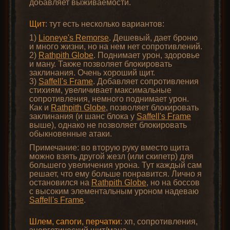
добавляет выживаемости.
Щит
: тут есть несколько вариантов:
1)
Lioneye's Remorse
. Дешевый, дает броню
и много жизни, но на нем нет сопротивлений.
2)
Rathpith Globe
. Поднимает урон, здоровье
и ману. Также позволяет блокировать
заклинания. Очень хороший щит.
3)
Saffell's Frame
. Добавляет сопротивления
стихиям, увеличивает максимальные
сопротивления, немного поднимает урон.
Как и
Rathpith Globe
, позволяет блокировать
заклинания (и шанс блока у
Saffell's Frame
выше), однако не позволяет блокировать
обыкновенные атаки.
Примечание: во вторую руку вместо щита
можно взять другой жезл (или скипетр) для
большего увеличения урона. Тут каждый сам
решает, что ему больше понравится. Лично я
остановился на
Rathpith Globe
, но на боссов
с высоким элементальным уроном надеваю
Saffell's Frame
.
Шлем, сапоги, перчатки
: хп, сопротивления,