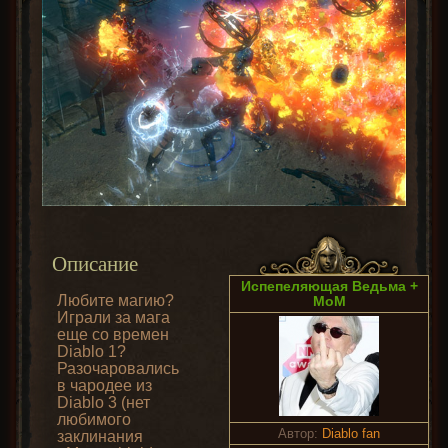
Описание
Испепеляющая Ведьма +
Любите магию?
МоМ
Играли за мага
еще со времен
Diablo 1?
Разочаровались
в чародее из
Diablo 3 (нет
любимого
Автор:
Diablo fan
заклинания