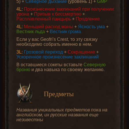
5) +
Северное дыхание
(уровень 1) +
GMP
4L
:
Произнесение заклинаний при получении
урона
+
Призыв к бессмертию
+
Расплавленный панцырь
+
Продление
4L
:
Меньший расход маны
+
Ясность ума
+
Вестник льда
+
Вестник грома
Если у вас Geofri's Crest, то эту связку
необходимо собрать именно в нем.
3L
:
Грозовой переход
+
Сокращение
+
Ускоренное произнесение заклинаний
В оставшиеся сокеты вставьте
Северную
броню
и два навыка по своему желанию.
Предметы
Названия уникальных предметов пока на
английском, их русские названия еще
незивестны