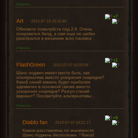
Ответить
+7
Art
2015-07-16 20:15:46
Обновите пожалуйста под 2.0. Очень
понравился билд, а сам еще не шибко
разобрался в механике всех пасивок
Ответить
+1
FlashGreen
2015-07-07 03:05:06
Шанс поджеч имеет место быть, как
альтернатива вместо ускорения снарядов?
Какой синий камень будет наиболее
адекватен в основной связке вместо
ускорения снарядов? Разгул стихий
вариант? Посоветуйте альтернативы...
Ответить
+5
Diablo fan
2015-07-07 10:21:17
Камни расставлены по значимости.
Шанс поджечь бесполезен.
\"Какой