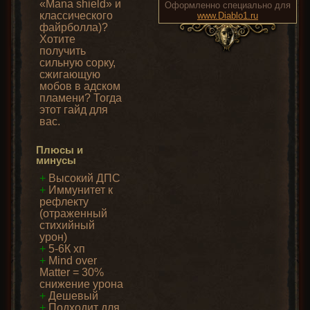
«Mana shield» и
Оформленно специально для
классического
www.Diablo1.ru
файрболла)?
Хотите
получить
сильную сорку,
сжигающую
мобов в адском
пламени? Тогда
этот гайд для
вас.
Плюсы и
минусы
+
Высокий ДПС
+
Иммунитет к
рефлекту
(отраженный
стихийный
урон)
+
5-6К хп
+
Mind over
Matter = 30%
снижение урона
+
Дешевый
+
Подходит для