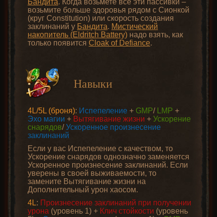
Бандита
. Когда возьмете все эти пассивки –
возьмите больше здоровья рядом с Сионкой
(круг Constitution) или скорость создания
заклинаний у
Бандита
.
Мистический
накопитель (Eldritch Battery)
надо взять, как
только появится
Cloak of Defiance
.
Навыки
4L/5L (броня)
:
Испепеление
+
GMP
/
LMP
+
Эхо магии
+
Вытягивание жизни
+
Ускорение
снарядов
/
Ускоренное произнесение
заклинаний
Если у вас Испепеление с качеством, то
Ускорение снарядов однозначно заменяется
Ускоренное произнесение заклинаний. Если
уверены в своей выживаемости, то
замените Вытягивание жизни на
Дополнительный урон хаосом.
4L
:
Произнесение заклинаний при получении
урона
(уровень 1) +
Клич стойкости
(уровень