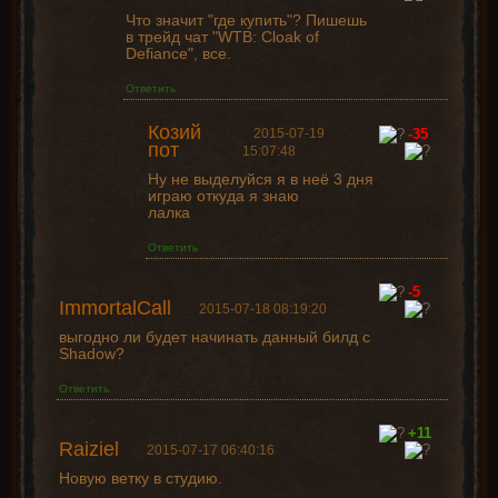
Что значит "где купить"? Пишешь
в трейд чат "WTB: Cloak of
Defiance", все.
Ответить
Козий
2015-07-19
-35
пот
15:07:48
Ну не выделуйся я в неё 3 дня
играю откуда я знаю
лалка
Ответить
-5
ImmortalCall
2015-07-18 08:19:20
выгодно ли будет начинать данный билд с
Shadow?
Ответить
+11
Raiziel
2015-07-17 06:40:16
Новую ветку в студию.