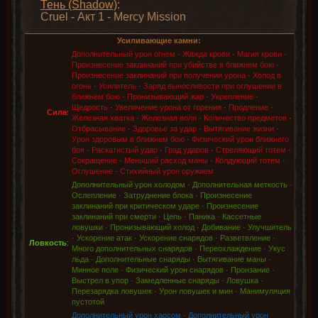
Тень (Shadow)
:
Cruel - Акт 1 - Mercy Mission
Усиливающие камни:
Дополнительный урон огнем
·
Жажда крови
·
Магия крови
·
Произнесение заклинаний при убийстве в ближнем бою
·
Произнесение заклинаний при получении урона
·
Холод в
огонь
·
Усилитель
·
Заряд выносливости при оглушении в
ближнем бою
·
Пронизывающий жар
·
Укрепление
·
Щедрость
·
Увеличение урона от горения
·
Продление
·
Сила
:
Железная хватка
·
Железная воля
·
Количество предметов
·
Отбрасывание
·
Здоровье за удар
·
Вытягивание жизни
·
Урон здоровым в ближнем бою
·
Физический урон ближнего
боя
·
Раскатистый удар
·
Град ударов
·
Стреляющий тотем
·
Сокращение
·
Меньший расход маны
·
Колдующий тотем
·
Оглушение
·
Стихийный урон оружием
Дополнительный урон холодом
·
Дополнительная меткость
·
Ослепление
·
Затруднение блока
·
Произнесение
заклинаний при критическом ударе
·
Произнесение
заклинаний при смерти
·
Цепь
·
Паника
·
Кассетные
ловушки
·
Пронизывающий холод
·
Добивание
·
Улучшитель
·
Ускорение атак
·
Ускорение снарядов
·
Разветвление
·
Ловкость
:
Много дополнительных снарядов
·
Переохлаждение
·
Укус
льда
·
Дополнительные снаряды
·
Вытягивание маны
·
Минное поле
·
Физический урон снарядов
·
Пронзание
·
Выстрел в упор
·
Замедленные снаряды
·
Ловушка
·
Перезарядка ловушек
·
Урон ловушек и мин
·
Манимуляция
пустотой
Дополнительный урон хаосом
·
Дополнительный урон