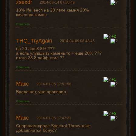
zsexdr
2014-08-14 07:50:49
10% life leech на 20 лвле камня 20%
качества камня
Ответить
+2
THQ_TryAgain
2014-04-09 08:43:45
на 20 лвл 8.8% ???
а есль улудшыть камень то + еше 20% ???
итого 28.8 лайф стил ??
Ответить
+1
Макс
2014-01-05 17:51:58
Вроде нет, уже проверил.
Ответить
+5
Макс
2014-01-05 17:47:21
Снарядам вроде Spectral Throw тоже
добавляется бонус?