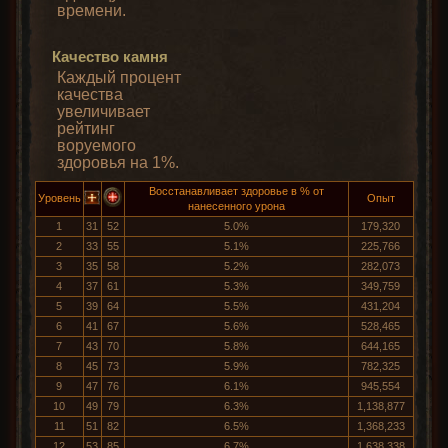
времени.
Качество камня
Каждый процент
качества
увеличивает
рейтинг
воруемого
здоровья на 1%.
Восстанавливает здоровье в % от
Уровень
Опыт
нанесенного урона
1
31
52
5.0%
179,320
2
33
55
5.1%
225,766
3
35
58
5.2%
282,073
4
37
61
5.3%
349,759
5
39
64
5.5%
431,204
6
41
67
5.6%
528,465
7
43
70
5.8%
644,165
8
45
73
5.9%
782,325
9
47
76
6.1%
945,554
10
49
79
6.3%
1,138,877
11
51
82
6.5%
1,368,233
12
53
85
6.7%
1,638,338