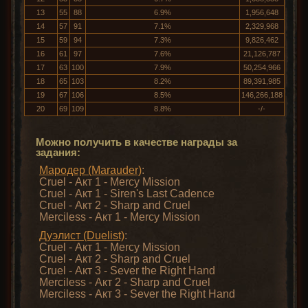
13
55
88
6.9%
1,956,648
14
57
91
7.1%
2,329,968
15
59
94
7.3%
9,826,462
16
61
97
7.6%
21,126,787
17
63
100
7.9%
50,254,966
18
65
103
8.2%
89,391,985
19
67
106
8.5%
146,266,188
20
69
109
8.8%
-/-
Можно получить в качестве награды за
задания:
Мародер (Marauder)
:
Cruel - Акт 1 - Mercy Mission
Cruel - Акт 1 - Siren's Last Cadence
Cruel - Акт 2 - Sharp and Cruel
Merciless - Акт 1 - Mercy Mission
Дуэлист (Duelist)
:
Cruel - Акт 1 - Mercy Mission
Cruel - Акт 2 - Sharp and Cruel
Cruel - Акт 3 - Sever the Right Hand
Merciless - Акт 2 - Sharp and Cruel
Merciless - Акт 3 - Sever the Right Hand