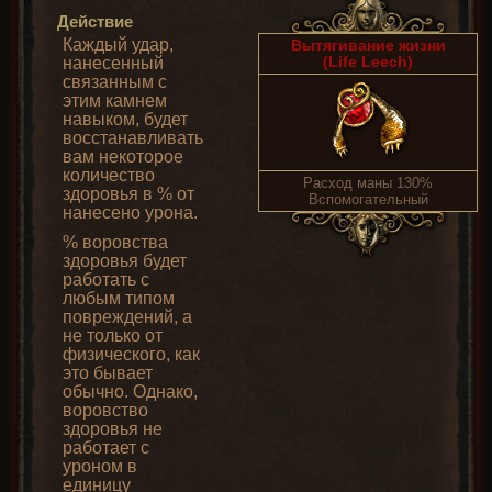
Действие
Каждый удар,
Вытягивание жизни
(Life Leech)
нанесенный
связанным с
этим камнем
навыком, будет
восстанавливать
вам некоторое
количество
Расход маны 130%
здоровья в % от
Вспомогательный
нанесено урона.
% воровства
здоровья будет
работать с
любым типом
повреждений, а
не только от
физического, как
это бывает
обычно. Однако,
воровство
здоровья не
работает с
уроном в
единицу