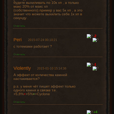
будете выхиливать по 10к хп , а только
макс 20% от макс хп
(собственного).пример у вас 5к хп , а это
значит что можете выхилить себе 1к хп в
секунду .
Ответить
-2
Peri
2015-07-24 00:10:21
с тотемами работает ?
Ответить
-1
Violently
2015-01-10 15:14:36
А эффект от количества камней
настакивается?
p.s. у меня чёт пишет эффект только
одного камня в связке т.е.
+5,8%
+
+5%
+
+Сyclone
Ответить
+4