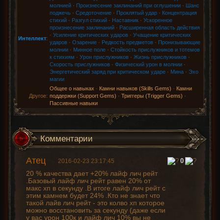
молнией
·
Произнесение заклинаний при оглушении
·
Шанс
поджечь
·
Средоточение
·
Проклятый удар
·
Концентрация
стихий
·
Разгул стихий
·
Наставник
·
Ускоренное
произнесение заклинаний
·
Расширенная область действия
·
Усиление критических ударов
·
Учащение критических
Интеллект
:
ударов
·
Озарение
·
Редкость предметов
·
Пронизывающие
молнии
·
Минное поле
·
Стойкость прислужников и тотемов
к стихиям
·
Урон прислужников
·
Жизнь прислужников
·
Скорость прислужников
·
Физический урон в молнии
·
Энергетический заряд при критическом ударе
·
Мина
·
Эхо
магии
Общее о навыках
·
Камни навыков (Skills Gems)
·
Камни
Другое:
поддержки (Support Gems)
·
Триггеры (Trigger Gems)
·
Пассивные навыки
Комментарии
Атец
0
2016-02-23 23:17:45
20 % качества дает +20% лайф лич рейт
.Базовый лайф лич рейт равен 20% от
макс хп в секунду .В итоге лайф лич рейт с
этим камнем будет 24% .Кто не знает что
такой лайв лич рейт - это колво хп которое
можно восстановить за секунду (даже если
у вас урон 100к и лайф лич 10% вы не