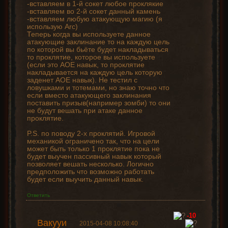
-вставляем в 1-й сокет любое проклякие
-вставляем во 2-й сокет данный камень
-вставляем любую атакующую магию (я
использую Arc)
Теперь когда вы используете данное
атакующие заклинание то на каждую цель
по которой вы бьёте будет накладываться
то проклятие, которое вы используете
(если это АОЕ навык, то проклятие
накладывается на каждую цель которую
заденет АОЕ навык). Не тестил с
ловушками и тотемами, но знаю точно что
если вместо атакующего заклинания
поставить призыв(например зомби) то они
не будут вешать при атаке данное
проклятие.
P.S. по поводу 2-х проклятий. Игровой
механикой ограничено так, что на цели
может быть только 1 проклятие пока не
будет выучен пассивный навык который
позволяет вешать несколько. Логично
предположить что возможно работать
будет если выучить данный навык.
Ответить
-10
Вакууи
2015-04-08 10:08:40