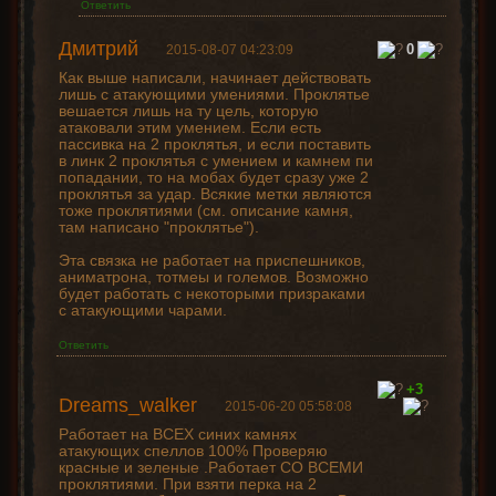
Ответить
Дмитрий
0
2015-08-07 04:23:09
Как выше написали, начинает действовать
лишь с атакующими умениями. Проклятье
вешается лишь на ту цель, которую
атаковали этим умением. Если есть
пассивка на 2 проклятья, и если поставить
в линк 2 проклятья с умением и камнем пи
попадании, то на мобах будет сразу уже 2
проклятья за удар. Всякие метки являются
тоже проклятиями (см. описание камня,
там написано "проклятье").
Эта связка не работает на приспешников,
аниматрона, тотмеы и големов. Возможно
будет работать с некоторыми призраками
с атакующими чарами.
Ответить
+3
Dreams_walker
2015-06-20 05:58:08
Работает на ВСЕХ синих камнях
атакующих спеллов 100% Проверяю
красные и зеленые .Работает СО ВСЕМИ
проклятиями. При взяти перка на 2