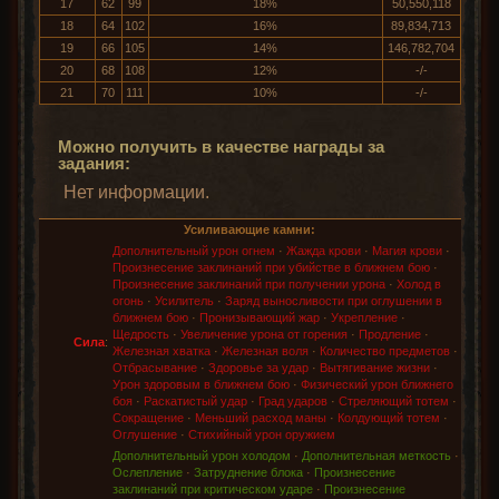
17
62
99
18%
50,550,118
18
64
102
16%
89,834,713
19
66
105
14%
146,782,704
20
68
108
12%
-/-
21
70
111
10%
-/-
Можно получить в качестве награды за
задания:
Нет информации.
Усиливающие камни:
Дополнительный урон огнем
·
Жажда крови
·
Магия крови
·
Произнесение заклинаний при убийстве в ближнем бою
·
Произнесение заклинаний при получении урона
·
Холод в
огонь
·
Усилитель
·
Заряд выносливости при оглушении в
ближнем бою
·
Пронизывающий жар
·
Укрепление
·
Щедрость
·
Увеличение урона от горения
·
Продление
·
Сила
:
Железная хватка
·
Железная воля
·
Количество предметов
·
Отбрасывание
·
Здоровье за удар
·
Вытягивание жизни
·
Урон здоровым в ближнем бою
·
Физический урон ближнего
боя
·
Раскатистый удар
·
Град ударов
·
Стреляющий тотем
·
Сокращение
·
Меньший расход маны
·
Колдующий тотем
·
Оглушение
·
Стихийный урон оружием
Дополнительный урон холодом
·
Дополнительная меткость
·
Ослепление
·
Затруднение блока
·
Произнесение
заклинаний при критическом ударе
·
Произнесение