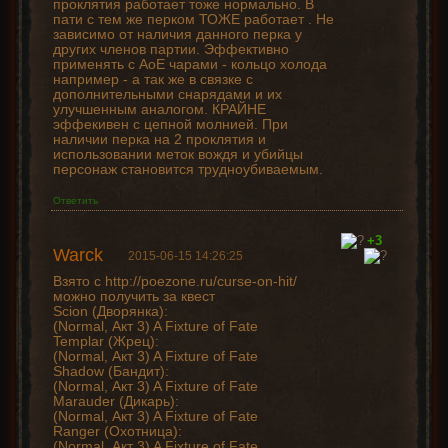
проклятия работает тоже нормально. В
пати с тем же перком ТОЖЕ работает . Не
зависимо от наличия данного перка у
других членов партии. Эффективно
применять с АоЕ чарами - кольцо холода
например - а так же в связке с
дополнительными снарядами и их
улучшенным аналогом. КРАЙНЕ
эффекивен с цепной молнией. При
наличии перка на 2 проклятия и
использовании меток вождя и убийцы
персонаж становится трудноубиваемым.
Ответить
+3
Warck
2015-06-15 14:26:25
Взято с http://poezone.ru/curse-on-hit/
можно получить за квест
Scion (Дворянка):
(Normal, Акт 3) A Fixture of Fate
Templar (Жрец):
(Normal, Акт 3) A Fixture of Fate
Shadow (Бандит):
(Normal, Акт 3) A Fixture of Fate
Marauder (Дикарь):
(Normal, Акт 3) A Fixture of Fate
Ranger (Охотница):
(Normal, Акт 3) A Fixture of Fate