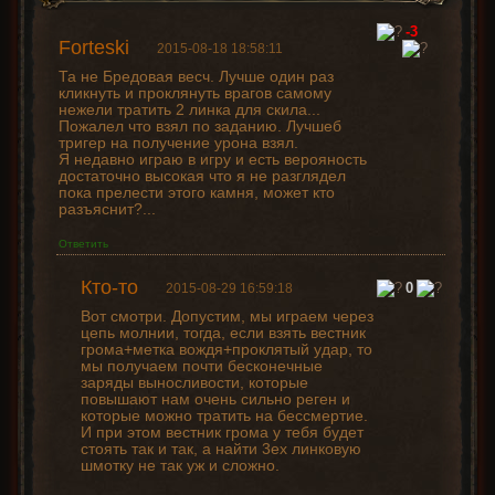
-3
Forteski
2015-08-18 18:58:11
Та не Бредовая весч. Лучше один раз
кликнуть и проклянуть врагов самому
нежели тратить 2 линка для скила...
Пожалел что взял по заданию. Лучшеб
тригер на получение урона взял.
Я недавно играю в игру и есть верояность
достаточно высокая что я не разглядел
пока прелести этого камня, может кто
разъяснит?...
Ответить
Кто-то
0
2015-08-29 16:59:18
Вот смотри. Допустим, мы играем через
цепь молнии, тогда, если взять вестник
грома+метка вождя+проклятый удар, то
мы получаем почти бесконечные
заряды выносливости, которые
повышают нам очень сильно реген и
которые можно тратить на бессмертие.
И при этом вестник грома у тебя будет
стоять так и так, а найти 3ех линковую
шмотку не так уж и сложно.