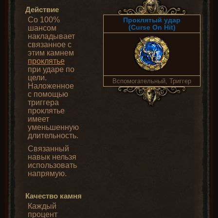
Действие
Со 100%
Проклятый удар
(Curse On Hit)
шансом
накладывает
связанное с
этим камнем
проклятье
при ударе по
цели.
Вспомогательный, Триггер
Наложенное
с помощью
триггера
проклятье
имеет
уменьшенную
длительность.
Связанный
навык нельзя
использовать
напрямую.
Качество камня
Каждый
процент