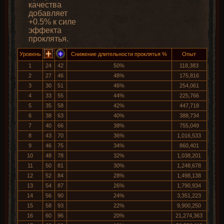
качества
добавляет
+0.5% к силе
эффекта
проклятья.
Уровень
Снижение длительности проклятья %
Опыт
1
24
42
50%
118,383
2
27
46
48%
175,816
3
30
51
46%
254,061
4
33
55
44%
225,766
5
35
58
42%
447,718
6
38
63
40%
388,734
7
40
66
38%
755,049
8
43
70
36%
1,016,533
9
46
75
34%
860,401
10
48
78
32%
1,038,201
11
50
81
30%
1,248,678
12
52
84
28%
1,498,138
13
54
87
26%
1,790,934
14
56
90
24%
3,351,223
15
58
93
22%
9,900,250
16
60
96
20%
21,274,363