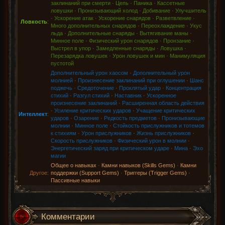
заклинаний при смерти
·
Цепь
·
Паника
·
Кассетные
ловушки
·
Пронизывающий холод
·
Добивание
·
Улучшитель
·
Ускорение атак
·
Ускорение снарядов
·
Разветвление
·
Ловкость
:
Много дополнительных снарядов
·
Переохлаждение
·
Укус
льда
·
Дополнительные снаряды
·
Вытягивание маны
·
Минное поле
·
Физический урон снарядов
·
Пронзание
·
Выстрел в упор
·
Замедленные снаряды
·
Ловушка
·
Перезарядка ловушек
·
Урон ловушек и мин
·
Манимуляция
пустотой
Дополнительный урон хаосом
·
Дополнительный урон
молнией
·
Произнесение заклинаний при оглушении
·
Шанс
поджечь
·
Средоточение
·
Проклятый удар
·
Концентрация
стихий
·
Разгул стихий
·
Наставник
·
Ускоренное
произнесение заклинаний
·
Расширенная область действия
·
Усиление критических ударов
·
Учащение критических
Интеллект
:
ударов
·
Озарение
·
Редкость предметов
·
Пронизывающие
молнии
·
Минное поле
·
Стойкость прислужников и тотемов
к стихиям
·
Урон прислужников
·
Жизнь прислужников
·
Скорость прислужников
·
Физический урон в молнии
·
Энергетический заряд при критическом ударе
·
Мина
·
Эхо
магии
Общее о навыках
·
Камни навыков (Skills Gems)
·
Камни
Другое:
поддержки (Support Gems)
·
Триггеры (Trigger Gems)
·
Пассивные навыки
Комментарии