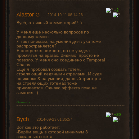
+2
Alastor G
2014-10-11 08:14:26
Bych, отличный комментарий! :)
У меня ещё несколько вопросов по
данному камню:
Я так понимаю, на умения для лука тоже
распространяется?
Я пострелял немного, но не увидел
проклятья на врагах. Видимо, просто не
повезло. У меня оно соединено с Temporal
Chains.
Ещё я пробовал создать тотем,
стреляющий ледяными стрелами. И судя
по иконке & на умении, данный триггер и
на стреляющих тотемах тоже
приживается. Однако эффекта пока не
заметил. :(
Ответить
+20
Bych
2014-09-23 01:35:57
Вот как это работает:
-Берём вещь в которой минимум 3
связанных сокета