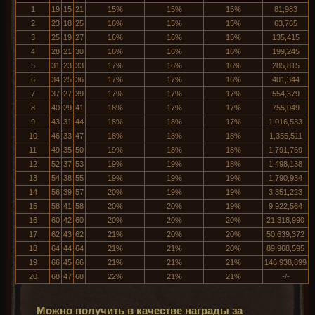
1
19
15
21
15%
15%
15%
81,983
2
23
18
25
16%
15%
15%
63,765
3
25
19
27
16%
16%
15%
135,415
4
28
21
30
16%
16%
16%
199,245
5
31
23
33
17%
16%
16%
285,815
6
34
25
36
17%
17%
16%
401,344
7
37
27
39
17%
17%
17%
554,379
8
40
29
41
18%
17%
17%
755,049
9
43
31
44
18%
18%
17%
1,016,533
10
46
33
47
18%
18%
18%
1,355,511
11
49
35
50
19%
18%
18%
1,791,769
12
52
37
53
19%
19%
18%
1,498,138
13
54
38
55
19%
19%
19%
1,790,934
14
56
39
57
20%
19%
19%
3,351,223
15
58
41
58
20%
20%
19%
9,922,564
16
60
42
60
20%
20%
20%
21,318,990
17
62
43
62
21%
20%
20%
50,639,372
18
64
44
64
21%
21%
20%
89,968,595
19
66
45
66
21%
21%
21%
146,938,899
20
68
47
68
22%
21%
21%
-/-
Можно получить в качестве награды за