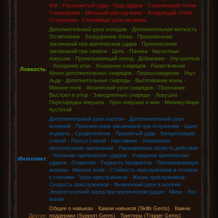
боя
·
Раскатистый удар
·
Град ударов
·
Стреляющий тотем
·
Сокращение
·
Меньший расход маны
·
Колдующий тотем
·
Оглушение
·
Стихийный урон оружием
Дополнительный урон холодом
·
Дополнительная меткость
·
Ослепление
·
Затруднение блока
·
Произнесение
заклинаний при критическом ударе
·
Произнесение
заклинаний при смерти
·
Цепь
·
Паника
·
Кассетные
ловушки
·
Пронизывающий холод
·
Добивание
·
Улучшитель
·
Ускорение атак
·
Ускорение снарядов
·
Разветвление
·
Ловкость
:
Много дополнительных снарядов
·
Переохлаждение
·
Укус
льда
·
Дополнительные снаряды
·
Вытягивание маны
·
Минное поле
·
Физический урон снарядов
·
Пронзание
·
Выстрел в упор
·
Замедленные снаряды
·
Ловушка
·
Перезарядка ловушек
·
Урон ловушек и мин
·
Манимуляция
пустотой
Дополнительный урон хаосом
·
Дополнительный урон
молнией
·
Произнесение заклинаний при оглушении
·
Шанс
поджечь
·
Средоточение
·
Проклятый удар
·
Концентрация
стихий
·
Разгул стихий
·
Наставник
·
Ускоренное
произнесение заклинаний
·
Расширенная область действия
·
Усиление критических ударов
·
Учащение критических
Интеллект
:
ударов
·
Озарение
·
Редкость предметов
·
Пронизывающие
молнии
·
Минное поле
·
Стойкость прислужников и тотемов
к стихиям
·
Урон прислужников
·
Жизнь прислужников
·
Скорость прислужников
·
Физический урон в молнии
·
Энергетический заряд при критическом ударе
·
Мина
·
Эхо
магии
Общее о навыках
·
Камни навыков (Skills Gems)
·
Камни
Другое:
поддержки (Support Gems)
·
Триггеры (Trigger Gems)
·