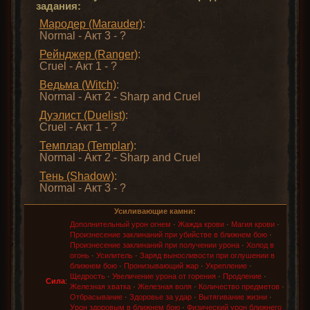
задания:
Мародер (Marauder)
:
Normal - Акт 3 - ?
Рейнджер (Ranger)
:
Cruel - Акт 1 - ?
Ведьма (Witch)
:
Normal - Акт 2 - Sharp and Cruel
Дуэлист (Duelist)
:
Cruel - Акт 1 - ?
Темплар (Templar)
:
Normal - Акт 2 - Sharp and Cruel
Тень (Shadow)
:
Normal - Акт 3 - ?
Усиливающие камни:
Дополнительный урон огнем
·
Жажда крови
·
Магия крови
·
Произнесение заклинаний при убийстве в ближнем бою
·
Произнесение заклинаний при получении урона
·
Холод в
огонь
·
Усилитель
·
Заряд выносливости при оглушении в
ближнем бою
·
Пронизывающий жар
·
Укрепление
·
Щедрость
·
Увеличение урона от горения
·
Продление
·
Сила
:
Железная хватка
·
Железная воля
·
Количество предметов
·
Отбрасывание
·
Здоровье за удар
·
Вытягивание жизни
·
Урон здоровым в ближнем бою
·
Физический урон ближнего