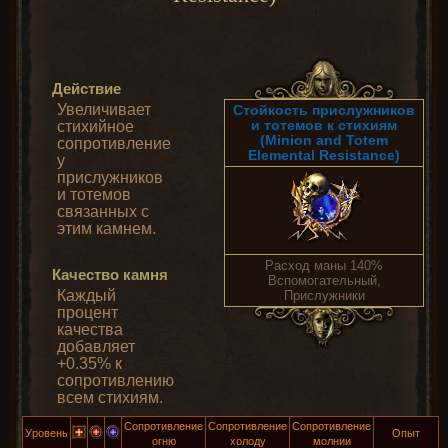
Действие
Увеличивает
Стойкость прислужников
и тотемов к стихиям
стихийное
(Minion and Totem
сопротивление
Elemental Resistance)
у
прислужников
и тотемов
связанных с
этим камнем.
Расход маны 140%
Качество камня
Вспомогательный,
Каждый
Прислужники
процент
качества
добавляет
+0.35% к
сопротивлению
всем стихиям.
Сопротивление
Сопротивление
Сопротивление
Уровень
Опыт
огню
холоду
молнии