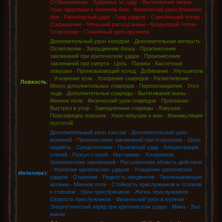
Отбрасывание
·
Здоровье за удар
·
Вытягивание жизни
·
Урон здоровым в ближнем бою
·
Физический урон ближнего
боя
·
Раскатистый удар
·
Град ударов
·
Стреляющий тотем
·
Сокращение
·
Меньший расход маны
·
Колдующий тотем
·
Оглушение
·
Стихийный урон оружием
Дополнительный урон холодом
·
Дополнительная меткость
·
Ослепление
·
Затруднение блока
·
Произнесение
заклинаний при критическом ударе
·
Произнесение
заклинаний при смерти
·
Цепь
·
Паника
·
Кассетные
ловушки
·
Пронизывающий холод
·
Добивание
·
Улучшитель
·
Ускорение атак
·
Ускорение снарядов
·
Разветвление
·
Ловкость
:
Много дополнительных снарядов
·
Переохлаждение
·
Укус
льда
·
Дополнительные снаряды
·
Вытягивание маны
·
Минное поле
·
Физический урон снарядов
·
Пронзание
·
Выстрел в упор
·
Замедленные снаряды
·
Ловушка
·
Перезарядка ловушек
·
Урон ловушек и мин
·
Манимуляция
пустотой
Дополнительный урон хаосом
·
Дополнительный урон
молнией
·
Произнесение заклинаний при оглушении
·
Шанс
поджечь
·
Средоточение
·
Проклятый удар
·
Концентрация
стихий
·
Разгул стихий
·
Наставник
·
Ускоренное
произнесение заклинаний
·
Расширенная область действия
·
Усиление критических ударов
·
Учащение критических
Интеллект
:
ударов
·
Озарение
·
Редкость предметов
·
Пронизывающие
молнии
·
Минное поле
·
Стойкость прислужников и тотемов
к стихиям
·
Урон прислужников
·
Жизнь прислужников
·
Скорость прислужников
·
Физический урон в молнии
·
Энергетический заряд при критическом ударе
·
Мина
·
Эхо
магии