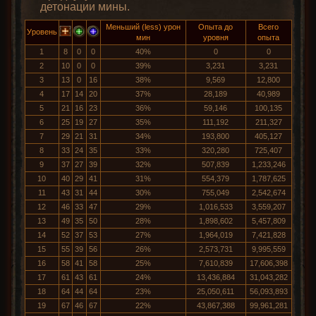
детонации мины.
Меньший (less) урон
Опыта до
Всего
Уровень
мин
уровня
опыта
1
8
0
0
40%
0
0
2
10
0
0
39%
3,231
3,231
3
13
0
16
38%
9,569
12,800
4
17
14
20
37%
28,189
40,989
5
21
16
23
36%
59,146
100,135
6
25
19
27
35%
111,192
211,327
7
29
21
31
34%
193,800
405,127
8
33
24
35
33%
320,280
725,407
9
37
27
39
32%
507,839
1,233,246
10
40
29
41
31%
554,379
1,787,625
11
43
31
44
30%
755,049
2,542,674
12
46
33
47
29%
1,016,533
3,559,207
13
49
35
50
28%
1,898,602
5,457,809
14
52
37
53
27%
1,964,019
7,421,828
15
55
39
56
26%
2,573,731
9,995,559
16
58
41
58
25%
7,610,839
17,606,398
17
61
43
61
24%
13,436,884
31,043,282
18
64
44
64
23%
25,050,611
56,093,893
19
67
46
67
22%
43,867,388
99,961,281