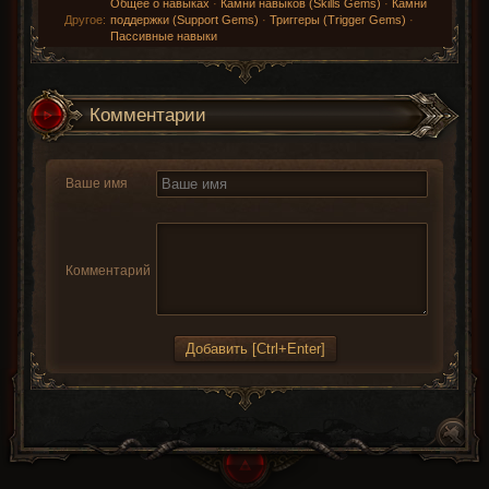
Общее о навыках
·
Камни навыков (Skills Gems)
·
Камни
Другое:
поддержки (Support Gems)
·
Триггеры (Trigger Gems)
·
Пассивные навыки
Комментарии
Ваше имя
Комментарий