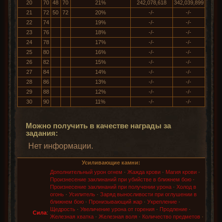
20
70
48
70
21%
242,078,618
342,039,899
21
72
50
72
20%
-/-
-/-
22
74
19%
-/-
-/-
23
76
18%
-/-
-/-
24
78
17%
-/-
-/-
25
80
16%
-/-
-/-
26
82
15%
-/-
-/-
27
84
14%
-/-
-/-
28
86
13%
-/-
-/-
29
88
12%
-/-
-/-
30
90
11%
-/-
-/-
Можно получить в качестве награды за
задания:
Нет информации.
Усиливающие камни:
Дополнительный урон огнем
·
Жажда крови
·
Магия крови
·
Произнесение заклинаний при убийстве в ближнем бою
·
Произнесение заклинаний при получении урона
·
Холод в
огонь
·
Усилитель
·
Заряд выносливости при оглушении в
ближнем бою
·
Пронизывающий жар
·
Укрепление
·
Щедрость
·
Увеличение урона от горения
·
Продление
·
Сила
:
Железная хватка
·
Железная воля
·
Количество предметов
·