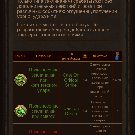
только типа заклинания) срабатывают без
дополнительных действий игрока при
различных событиях: оглушении, получении
урона, удара и т.д.
Пока их не много – всего 6 штук. Но
разработчики обещали добавлять новые
триггеры с новыми версиями.
На
Камень
Название
Действие
английском
С некоторым
Произнесение
шансом
использует
заклинаний
Cast On
связанное
при
Critical
24
140%
заклинание
критическом
Strike
при
ударе
критической
атаке.
Использует
Произнесение
связанное
Cast on
заклинаний
24
заклинание
-/-
Death
при смерти
при вашей
смерти.
С некоторым
Произнесение
шансом