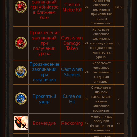
использует
заклинаний
Cast on
связанное
при убийстве
24
140%
Melee Kill
заклинание
в ближнем
при убийстве
бою
врага в
ближнем бою.
Использует
Произнесение
связанное
заклинаний
Cast when
заклинание
при
Damage
24
при получении
-/-
получении
Taken
определенного
количества
урона
урона.
Использует
Произнесение
связанное
заклинаний
Cast when
24
заклинание
-/-
при
Stunned
когда вас
оглушении
оглушают.
С некоторым
шансом
Проклятый
Curse on
накладывает
24
-/-
удар
Hit
на цель
связанное
проклятье.
Наносит удар
врагу при
Возмездие
Reckoning
19
-/-
блоке щитом в
ближнем бою.
Наносит удар