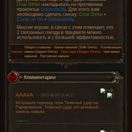
Dual Strike
накладывать на противника
проклятье
Vulnerability
. Для этого вам
необходимо сделать связку:
Dual Strike
+
Curse on Hit
+
Vulnerability
.
Многие игроки, в связи с этим отмечают, что
2 связанных гнезда в предмете можно
использовать и с большей эффективностью.
Общее о навыках
·
Камни навыков (Skills Gems)
·
Усиливающие
Навыки:
камни (Support Gems)
·
Триггеры (Trigger Gems)
·
Vaal-камни
навыков
·
Пассивные навыки
Комментарии
+9
AAAAA
2015-06-03 15:46:17
Исправьте перевод гема Тяжелый удар на
Парирование. Тяжелый удар это активный
камень навыка.
Ответить