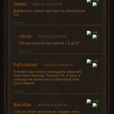
+16
Diablo
2014-12-15 22:38:50
Добавлены новые триггеры из обновления
1.3
Ответить
+8
UltroS
2015-02-11 04:26:44
Обнови количество камней с 6 до 9!
Ответить
+6
PaTrAsKoN
2014-08-16 09:40:16
А можно как нибуть уменьшить задержку
Cast when Damage Taken(0.25, 4 раза в
секунду как написано в характеристике
этого камня)
Ответить
+19
Ban-Ban
2014-08-10 02:54:15
Cast on Death мастхев на хардкор лиге