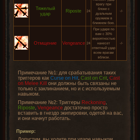
врагу при
Тяжелый
блоке c
Riposte
24
-/-
удар
дуальным
оружием в
ближнем бою.
При ударе по
вам с 30%
вероятностью
Отмщение
Vengeance
24
нанесет
-/-
ответный удар
всем врагам
вблизи.
Примечание №1: для срабатывания таких
триггеров как
Curse on Hit
,
Cast on Crit
,
Cast
on Melee Kill
они должны быть связаны не
только с заклинанием, но и с используемым
навыком.
Примечание №2: Триггеры
Reckoning
,
Riposte
,
Vengeance
достаточно просто
вставить в гнездо экипировки, одетой на вас,
и они начнут работать.
Пример:
Допустим, вы ходите при ударе навыком