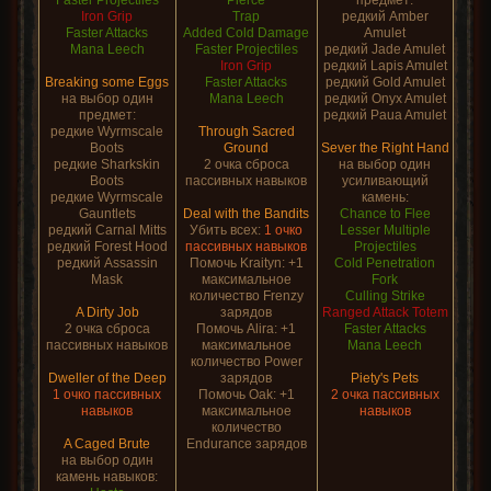
Faster Projectiles
Pierce
предмет:
Iron Grip
Trap
редкий Amber
Faster Attacks
Added Cold Damage
Amulet
Mana Leech
Faster Projectiles
редкий Jade Amulet
Iron Grip
редкий Lapis Amulet
Breaking some Eggs
Faster Attacks
редкий Gold Amulet
на выбор один
Mana Leech
редкий Onyx Amulet
предмет:
редкий Paua Amulet
редкие Wyrmscale
Through Sacred
Boots
Ground
Sever the Right Hand
редкие Sharkskin
2 очка сброса
на выбор один
Boots
пассивных навыков
усиливающий
редкие Wyrmscale
камень:
Gauntlets
Deal with the Bandits
Chance to Flee
редкий Carnal Mitts
Убить всех:
1 очко
Lesser Multiple
редкий Forest Hood
пассивных навыков
Projectiles
редкий Assassin
Помочь Kraityn: +1
Cold Penetration
Mask
максимальное
Fork
количество Frenzy
Culling Strike
A Dirty Job
зарядов
Ranged Attack Totem
2 очка сброса
Помочь Alira: +1
Faster Attacks
пассивных навыков
максимальное
Mana Leech
количество Power
Dweller of the Deep
зарядов
Piety's Pets
1 очко пассивных
Помочь Oak: +1
2 очка пассивных
навыков
максимальное
навыков
количество
A Caged Brute
Endurance зарядов
на выбор один
камень навыков: