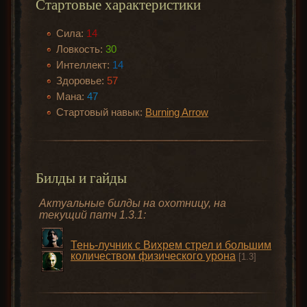
Стартовые характеристики
Сила:
14
Ловкость:
30
Интеллект:
14
Здоровье:
57
Мана:
47
Стартовый навык:
Burning Arrow
Билды и гайды
Актуальные билды на охотницу, на
текущий патч 1.3.1:
Тень-лучник с Вихрем стрел и большим
количеством физического урона
[1.3]