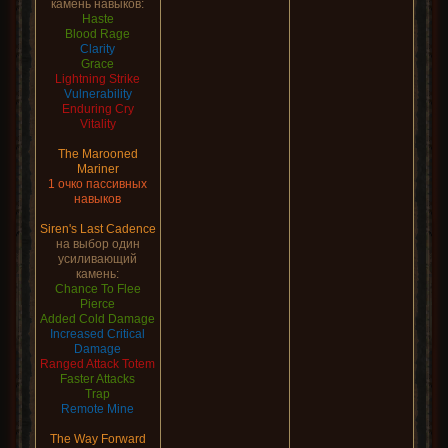
камень навыков:
Haste
Blood Rage
Clarity
Grace
Lightning Strike
Vulnerability
Enduring Cry
Vitality
The Marooned
Mariner
1 очко пассивных
навыков
Siren's Last Cadence
на выбор один
усиливающий
камень:
Chance To Flee
Pierce
Added Cold Damage
Increased Critical
Damage
Ranged Attack Totem
Faster Attacks
Trap
Remote Mine
The Way Forward