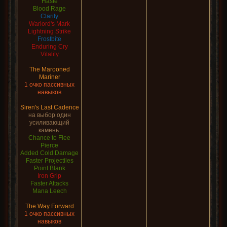
Haste
Blood Rage
Clarity
Warlord's Mark
Lightning Strike
Frostbite
Enduring Cry
Vitality
The Marooned
Mariner
1 очко пассивных
навыков
Siren's Last Cadence
на выбор один
усиливающий
камень:
Chance to Flee
Pierce
Added Cold Damage
Faster Projectiles
Point Blank
Iron Grip
Faster Attacks
Mana Leech
The Way Forward
1 очко пассивных
навыков