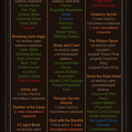
камень навыков:
камень навыков:
Leap Slam
Poison Arrow
Frenzy
Shield Charge
Fire Trap
Projectile Weakness
Double Strike
Wrath
Victario's Secret
Detonate Dead
Frostbite
2 очка сброса
Dual Strike
Puncture
пассивных навыков
Cleave
Hatred
1 очко пассивных
Flicker Strike
навыков
Breaking some Eggs
Whirling Blades
на выбор один
The Ribbon Spool
камень навыков:
Sharp and Cruel
на выбор один
Viper Strike
на выбор один
предмет:
Whirling Blades
усиливающий
редкий Topaz Ring
Rain of Arrows
камень:
редкий Sapphire
Bear Trap
Chance to Flee
Ring
Poison Arrow
Pierce
редкий Ruby Ring
Ice Shot
Lesser Multiple
Double Strike
Projectiles
Sever the Right Hand
Shield Charge
Added Cold Damage
на выбор один
Faster Projectiles
усиливающий
A Dirty Job
Fork
камень:
2 очка сброса
Chance to Flee
пассивных навыков
Through Sacred
Pierce
Ground
Lesser Multiple
Dweller of the Deep
2 очка сброса
Projectiles
1 очко пассивных
пассивных навыков
Added Cold Damage
навыков
Faster Projectiles
Deal with the Bandits
Increased Critical
A Caged Brute
Убить всех:
1 очко
Damage
на выбор один
пассивных навыков
Cold Penetration