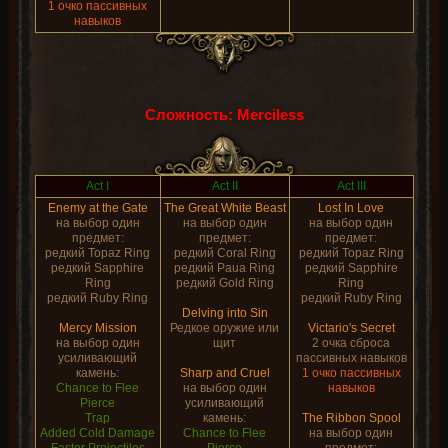
1 очко пассивных
навыков
Сложность: Merciless
Act I
Act II
Act III
Enemy at the Gate
The Great White Beast
Lost In Love
на выбор один
на выбор один
на выбор один
предмет:
предмет:
предмет:
редкий Topaz Ring
редкий Coral Ring
редкий Topaz Ring
редкий Sapphire
редкий Paua Ring
редкий Sapphire
Ring
редкий Gold Ring
Ring
редкий Ruby Ring
редкий Ruby Ring
Delving into Sin
Mercy Mission
Редкое оружие или
Victario's Secret
на выбор один
щит
2 очка сброса
усиливающий
пассивных навыков
камень:
Sharp and Cruel
1 очко пассивных
Chance to Flee
на выбор один
навыков
Pierce
усиливающий
Trap
камень:
The Ribbon Spool
Added Cold Damage
Chance to Flee
на выбор один