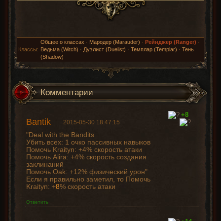
Общее о классах
·
Мародер (Marauder)
·
Рейнджер (Ranger)
·
Классы:
Ведьма (Witch)
·
Дуэлист (Duelist)
·
Темплар (Templar)
·
Тень
(Shadow)
Комментарии
+8
Bantik
2015-05-30 18:47:15
"Deal with the Bandits
Убить всех: 1 очко пассивных навыков
Помочь Kraityn: +4% скорость атаки
Помочь Alira: +4% скорость создания
заклинаний
Помочь Oak: +12% физический урон"
Если я правильно заметил, то Помочь
Kraityn: +
8
% скорость атаки
Ответить