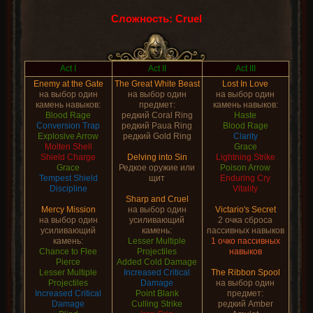
Сложность: Cruel
Act I
Act II
Act III
Enemy at the Gate
The Great White Beast
Lost In Love
на выбор один
на выбор один
на выбор один
камень навыков:
предмет:
камень навыков:
Blood Rage
редкий Coral Ring
Haste
Conversion Trap
редкий Paua Ring
Blood Rage
Explosive Arrow
редкий Gold Ring
Clarity
Molten Shell
Grace
Shield Charge
Delving into Sin
Lightning Strike
Grace
Редкое оружие или
Poison Arrow
Tempest Shield
щит
Enduring Cry
Discipline
Vitality
Sharp and Cruel
Mercy Mission
на выбор один
Victario's Secret
на выбор один
усиливающий
2 очка сброса
усиливающий
камень:
пассивных навыков
камень:
Lesser Multiple
1 очко пассивных
Chance to Flee
Projectiles
навыков
Pierce
Added Cold Damage
Lesser Multiple
Increased Critical
The Ribbon Spool
Projectiles
Damage
на выбор один
Increased Critical
Point Blank
предмет:
Damage
Culling Strike
редкий Amber