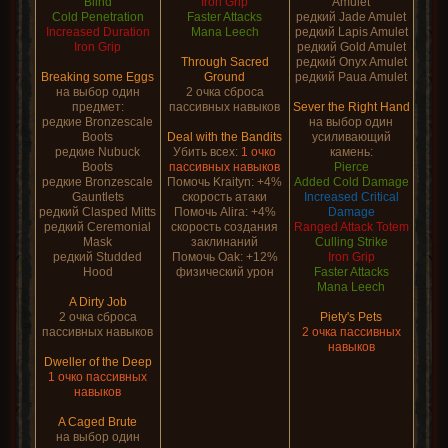
Blind
Iron Grip
Amulet
Cold Penetration
Faster Attacks
редкий Jade Amulet
Increased Duration
Mana Leech
редкий Lapis Amulet
Iron Grip
редкий Gold Amulet
Through Sacred
редкий Onyx Amulet
Breaking some Eggs
Ground
редкий Paua Amulet
на выбор один
2 очка сброса
предмет:
пассивных навыков
Sever the Right Hand
редкие Bronzescale
на выбор один
Boots
Deal with the Bandits
усиливающий
редкие Nubuck
Убить всех:
1 очко
камень:
Boots
пассивных навыков
Pierce
редкие Bronzescale
Помочь Kraityn: +4%
Added Cold Damage
Gauntlets
скорость атаки
Increased Critical
редкий Clasped Mitts
Помочь Alira: +4%
Damage
редкий Ceremonial
скорость создания
Ranged Attack Totem
Mask
заклинаний
Culling Strike
редкий Studded
Помочь Oak: +12%
Iron Grip
Hood
физический урон
Faster Attacks
Mana Leech
A Dirty Job
2 очка сброса
Piety's Pets
пассивных навыков
2 очка пассивных
навыков
Dweller of the Deep
1 очко пассивных
навыков
A Caged Brute
на выбор один