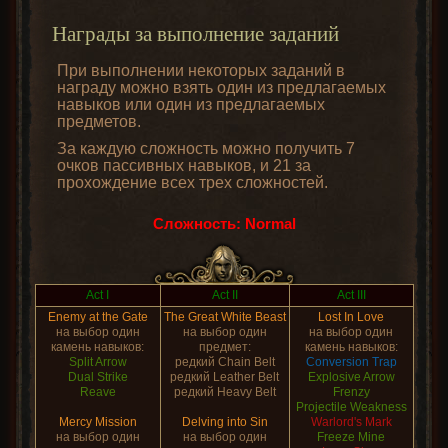
Награды за выполнение заданий
При выполнении некоторых заданий в
награду можно взять один из предлагаемых
навыков или один из предлагаемых
предметов.
За каждую сложность можно получить 7
очков пассивных навыков, и 21 за
прохождение всех трех сложностей.
Сложность: Normal
Act I
Act II
Act III
Enemy at the Gate
The Great White Beast
Lost In Love
на выбор один
на выбор один
на выбор один
камень навыков:
предмет:
камень навыков:
Split Arrow
редкий Chain Belt
Conversion Trap
Dual Strike
редкий Leather Belt
Explosive Arrow
Reave
редкий Heavy Belt
Frenzy
Projectile Weakness
Mercy Mission
Delving into Sin
Warlord's Mark
на выбор один
на выбор один
Freeze Mine