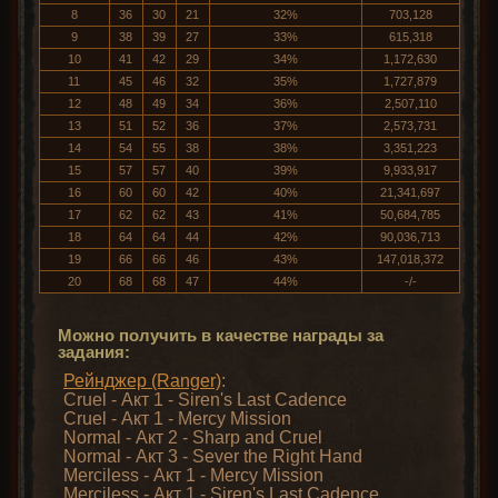
8
36
30
21
32%
703,128
9
38
39
27
33%
615,318
10
41
42
29
34%
1,172,630
11
45
46
32
35%
1,727,879
12
48
49
34
36%
2,507,110
13
51
52
36
37%
2,573,731
14
54
55
38
38%
3,351,223
15
57
57
40
39%
9,933,917
16
60
60
42
40%
21,341,697
17
62
62
43
41%
50,684,785
18
64
64
44
42%
90,036,713
19
66
66
46
43%
147,018,372
20
68
68
47
44%
-/-
Можно получить в качестве награды за
задания:
Рейнджер (Ranger)
:
Cruel - Акт 1 - Siren's Last Cadence
Cruel - Акт 1 - Mercy Mission
Normal - Акт 2 - Sharp and Cruel
Normal - Акт 3 - Sever the Right Hand
Merciless - Акт 1 - Mercy Mission
Merciless - Акт 1 - Siren's Last Cadence