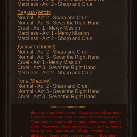
Merciless - Акт 2 - Sharp and Cruel
Ведьма (Witch)
:
Normal - Акт 2 - Sharp and Cruel
Normal - Акт 3 - Sever the Right Hand
Cruel - Акт 1 - Mercy Mission
Merciless - Акт 1 - Mercy Mission
Merciless - Акт 2 - Sharp and Cruel
Дуэлист (Duelist)
:
Normal - Акт 2 - Sharp and Cruel
Normal - Акт 3 - Sever the Right Hand
Cruel - Акт 1 - Mercy Mission
Cruel - Акт 3 - Sever the Right Hand
Merciless - Акт 2 - Sharp and Cruel
Тень (Shadow)
:
Normal - Акт 2 - Sharp and Cruel
Normal - Акт 3 - Sever the Right Hand
Cruel - Акт 3 - Sever the Right Hand
Усиливающие камни:
Дополнительный урон огнем
·
Жажда крови
·
Магия крови
·
Произнесение заклинаний при убийстве в ближнем бою
·
Произнесение заклинаний при получении урона
·
Холод в
огонь
·
Усилитель
·
Заряд выносливости при оглушении в
ближнем бою
·
Пронизывающий жар
·
Укрепление
·
Щедрость
·
Увеличение урона от горения
·
Продление
·