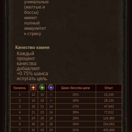
уникальные
(желтые и
боссы)
имеют
полный
иммунитет
к страху
Качество камня
Каждый
процент
качества
добавляет
+0.75% шанса
испугать цель.
Уровень
Шанс бегства цели
Опыт
1
12
15
-/-
25%
15,249
2
15
18
-/-
26%
28,130
3
18
21
14
27%
47,943
4
21
23
16
28%
77,012
5
24
26
18
29%
118,383
6
30
26
18
30%
254,061
7
31
33
23
31%
405,086