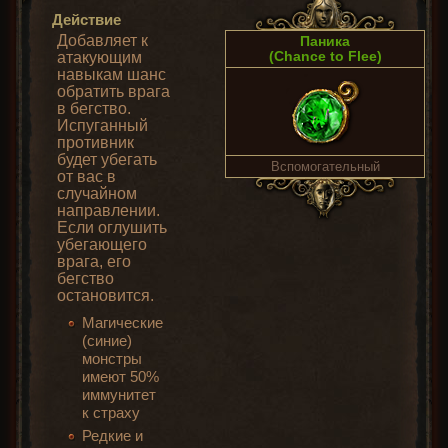
Действие
Добавляет к
Паника
(Chance to Flee)
атакующим
навыкам шанс
обратить врага
в бегство.
Испуганный
противник
будет убегать
Вспомогательный
от вас в
случайном
направлении.
Если оглушить
убегающего
врага, его
бегство
остановится.
Магические
(синие)
монстры
имеют 50%
иммунитет
к страху
Редкие и