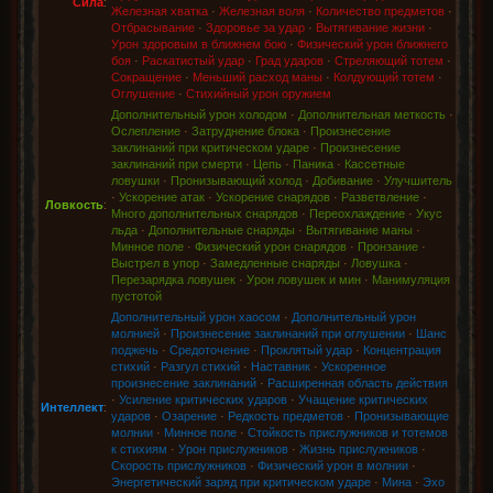
Сила
:
Железная хватка
·
Железная воля
·
Количество предметов
·
Отбрасывание
·
Здоровье за удар
·
Вытягивание жизни
·
Урон здоровым в ближнем бою
·
Физический урон ближнего
боя
·
Раскатистый удар
·
Град ударов
·
Стреляющий тотем
·
Сокращение
·
Меньший расход маны
·
Колдующий тотем
·
Оглушение
·
Стихийный урон оружием
Дополнительный урон холодом
·
Дополнительная меткость
·
Ослепление
·
Затруднение блока
·
Произнесение
заклинаний при критическом ударе
·
Произнесение
заклинаний при смерти
·
Цепь
·
Паника
·
Кассетные
ловушки
·
Пронизывающий холод
·
Добивание
·
Улучшитель
·
Ускорение атак
·
Ускорение снарядов
·
Разветвление
·
Ловкость
:
Много дополнительных снарядов
·
Переохлаждение
·
Укус
льда
·
Дополнительные снаряды
·
Вытягивание маны
·
Минное поле
·
Физический урон снарядов
·
Пронзание
·
Выстрел в упор
·
Замедленные снаряды
·
Ловушка
·
Перезарядка ловушек
·
Урон ловушек и мин
·
Манимуляция
пустотой
Дополнительный урон хаосом
·
Дополнительный урон
молнией
·
Произнесение заклинаний при оглушении
·
Шанс
поджечь
·
Средоточение
·
Проклятый удар
·
Концентрация
стихий
·
Разгул стихий
·
Наставник
·
Ускоренное
произнесение заклинаний
·
Расширенная область действия
·
Усиление критических ударов
·
Учащение критических
Интеллект
:
ударов
·
Озарение
·
Редкость предметов
·
Пронизывающие
молнии
·
Минное поле
·
Стойкость прислужников и тотемов
к стихиям
·
Урон прислужников
·
Жизнь прислужников
·
Скорость прислужников
·
Физический урон в молнии
·
Энергетический заряд при критическом ударе
·
Мина
·
Эхо