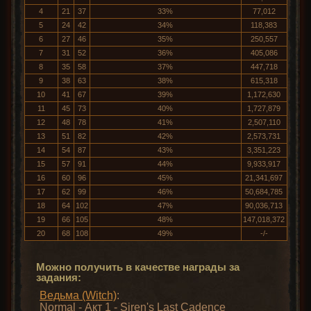
4
21
37
33%
77,012
5
24
42
34%
118,383
6
27
46
35%
250,557
7
31
52
36%
405,086
8
35
58
37%
447,718
9
38
63
38%
615,318
10
41
67
39%
1,172,630
11
45
73
40%
1,727,879
12
48
78
41%
2,507,110
13
51
82
42%
2,573,731
14
54
87
43%
3,351,223
15
57
91
44%
9,933,917
16
60
96
45%
21,341,697
17
62
99
46%
50,684,785
18
64
102
47%
90,036,713
19
66
105
48%
147,018,372
20
68
108
49%
-/-
Можно получить в качестве награды за
задания:
Ведьма (Witch)
:
Normal - Акт 1 - Siren's Last Cadence