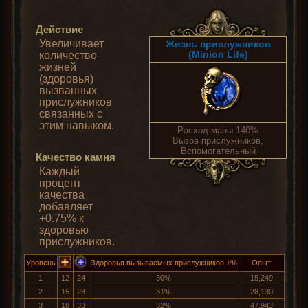
Действие
Увеличивает
Жизнь прислужников
(Minion Life)
количество
жизней
(здоровья)
вызванных
прислужников
связанных с
этим навыком.
Расход маны 140%
Вызов прислужников,
Вспомогательный
Качество камня
Каждый
процент
качества
добавляет
+0.75% к
здоровью
прислужников.
Уровень
Здоровья вызываемых прислужников +%
Опыт
1
12
24
30%
15,249
2
15
28
31%
28,130
3
18
33
32%
47,943