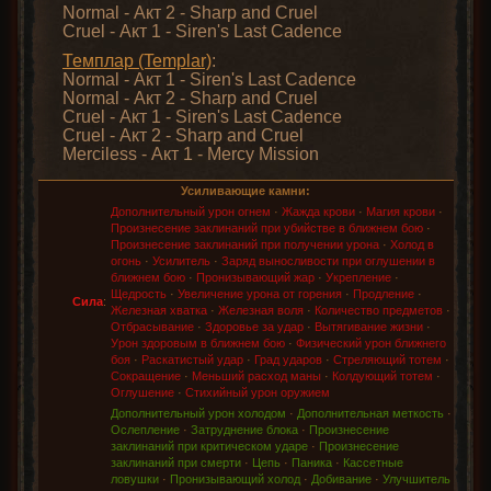
Normal - Акт 2 - Sharp and Cruel
Cruel - Акт 1 - Siren's Last Cadence
Темплар (Templar)
:
Normal - Акт 1 - Siren's Last Cadence
Normal - Акт 2 - Sharp and Cruel
Cruel - Акт 1 - Siren's Last Cadence
Cruel - Акт 2 - Sharp and Cruel
Merciless - Акт 1 - Mercy Mission
Усиливающие камни:
Дополнительный урон огнем
·
Жажда крови
·
Магия крови
·
Произнесение заклинаний при убийстве в ближнем бою
·
Произнесение заклинаний при получении урона
·
Холод в
огонь
·
Усилитель
·
Заряд выносливости при оглушении в
ближнем бою
·
Пронизывающий жар
·
Укрепление
·
Щедрость
·
Увеличение урона от горения
·
Продление
·
Сила
:
Железная хватка
·
Железная воля
·
Количество предметов
·
Отбрасывание
·
Здоровье за удар
·
Вытягивание жизни
·
Урон здоровым в ближнем бою
·
Физический урон ближнего
боя
·
Раскатистый удар
·
Град ударов
·
Стреляющий тотем
·
Сокращение
·
Меньший расход маны
·
Колдующий тотем
·
Оглушение
·
Стихийный урон оружием
Дополнительный урон холодом
·
Дополнительная меткость
·
Ослепление
·
Затруднение блока
·
Произнесение
заклинаний при критическом ударе
·
Произнесение
заклинаний при смерти
·
Цепь
·
Паника
·
Кассетные
ловушки
·
Пронизывающий холод
·
Добивание
·
Улучшитель