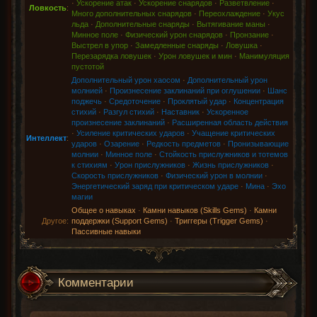
·
Ускорение атак
·
Ускорение снарядов
·
Разветвление
·
Ловкость
:
Много дополнительных снарядов
·
Переохлаждение
·
Укус
льда
·
Дополнительные снаряды
·
Вытягивание маны
·
Минное поле
·
Физический урон снарядов
·
Пронзание
·
Выстрел в упор
·
Замедленные снаряды
·
Ловушка
·
Перезарядка ловушек
·
Урон ловушек и мин
·
Манимуляция
пустотой
Дополнительный урон хаосом
·
Дополнительный урон
молнией
·
Произнесение заклинаний при оглушении
·
Шанс
поджечь
·
Средоточение
·
Проклятый удар
·
Концентрация
стихий
·
Разгул стихий
·
Наставник
·
Ускоренное
произнесение заклинаний
·
Расширенная область действия
·
Усиление критических ударов
·
Учащение критических
Интеллект
:
ударов
·
Озарение
·
Редкость предметов
·
Пронизывающие
молнии
·
Минное поле
·
Стойкость прислужников и тотемов
к стихиям
·
Урон прислужников
·
Жизнь прислужников
·
Скорость прислужников
·
Физический урон в молнии
·
Энергетический заряд при критическом ударе
·
Мина
·
Эхо
магии
Общее о навыках
·
Камни навыков (Skills Gems)
·
Камни
Другое:
поддержки (Support Gems)
·
Триггеры (Trigger Gems)
·
Пассивные навыки
Комментарии