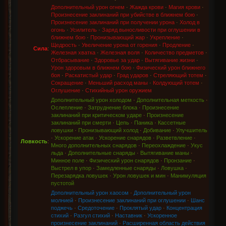
Дополнительный урон огнем
·
Жажда крови
·
Магия крови
·
Произнесение заклинаний при убийстве в ближнем бою
·
Произнесение заклинаний при получении урона
·
Холод в
огонь
·
Усилитель
·
Заряд выносливости при оглушении в
ближнем бою
·
Пронизывающий жар
·
Укрепление
·
Щедрость
·
Увеличение урона от горения
·
Продление
·
Сила
:
Железная хватка
·
Железная воля
·
Количество предметов
·
Отбрасывание
·
Здоровье за удар
·
Вытягивание жизни
·
Урон здоровым в ближнем бою
·
Физический урон ближнего
боя
·
Раскатистый удар
·
Град ударов
·
Стреляющий тотем
·
Сокращение
·
Меньший расход маны
·
Колдующий тотем
·
Оглушение
·
Стихийный урон оружием
Дополнительный урон холодом
·
Дополнительная меткость
·
Ослепление
·
Затруднение блока
·
Произнесение
заклинаний при критическом ударе
·
Произнесение
заклинаний при смерти
·
Цепь
·
Паника
·
Кассетные
ловушки
·
Пронизывающий холод
·
Добивание
·
Улучшитель
·
Ускорение атак
·
Ускорение снарядов
·
Разветвление
·
Ловкость
:
Много дополнительных снарядов
·
Переохлаждение
·
Укус
льда
·
Дополнительные снаряды
·
Вытягивание маны
·
Минное поле
·
Физический урон снарядов
·
Пронзание
·
Выстрел в упор
·
Замедленные снаряды
·
Ловушка
·
Перезарядка ловушек
·
Урон ловушек и мин
·
Манимуляция
пустотой
Дополнительный урон хаосом
·
Дополнительный урон
молнией
·
Произнесение заклинаний при оглушении
·
Шанс
поджечь
·
Средоточение
·
Проклятый удар
·
Концентрация
стихий
·
Разгул стихий
·
Наставник
·
Ускоренное
произнесение заклинаний
·
Расширенная область действия