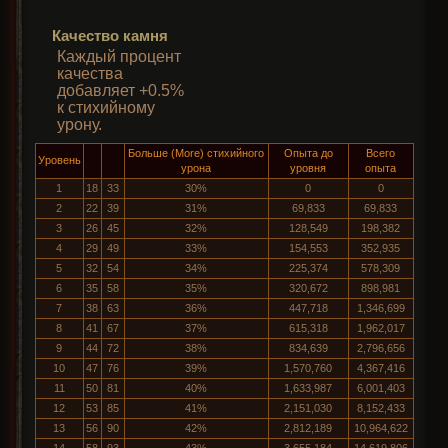
Качество камня
Каждый процент
качества
добавляет +0.5%
к стихийному
урону.
Больше (More) стихийного
Опыта до
Всего
Уровень
урона
уровня
опыта
1
18
33
30%
0
0
2
22
39
31%
69,833
69,833
3
26
45
32%
128,549
198,382
4
29
49
33%
154,553
352,935
5
32
54
34%
225,374
578,309
6
35
58
35%
320,672
898,981
7
38
63
36%
447,718
1,346,699
8
41
67
37%
615,318
1,962,017
9
44
72
38%
834,639
2,796,656
10
47
76
39%
1,570,760
4,367,416
11
50
81
40%
1,633,987
6,001,403
12
53
85
41%
2,151,030
8,152,433
13
56
90
42%
2,812,189
10,964,622