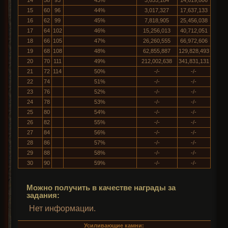
14
58
93
43%
3,655,184
14,619,806
15
60
96
44%
3,017,327
17,637,133
16
62
99
45%
7,818,905
25,456,038
17
64
102
46%
15,256,013
40,712,051
18
66
105
47%
26,260,555
66,972,606
19
68
108
48%
62,855,887
129,828,493
20
70
111
49%
212,002,638
341,831,131
21
72
114
50%
-/-
-/-
22
74
51%
-/-
-/-
23
76
52%
-/-
-/-
24
78
53%
-/-
-/-
25
80
54%
-/-
-/-
26
82
55%
-/-
-/-
27
84
56%
-/-
-/-
28
86
57%
-/-
-/-
29
88
58%
-/-
-/-
30
90
59%
-/-
-/-
Можно получить в качестве награды за
задания:
Нет информации.
Усиливающие камни: