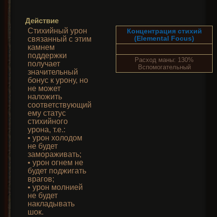
Действие
Стихийный урон
Концентрация стихий
(Elemental Focus)
связанный с этим
камнем
поддержки
Расход маны: 130%
получает
Вспомогательный
значительный
бонус к урону, но
не может
наложить
соответствующий
ему статус
стихийного
урона, т.е.:
• урон холодом
не будет
замораживать;
• урон огнем не
будет поджигать
врагов;
• урон молнией
не будет
накладывать
шок.