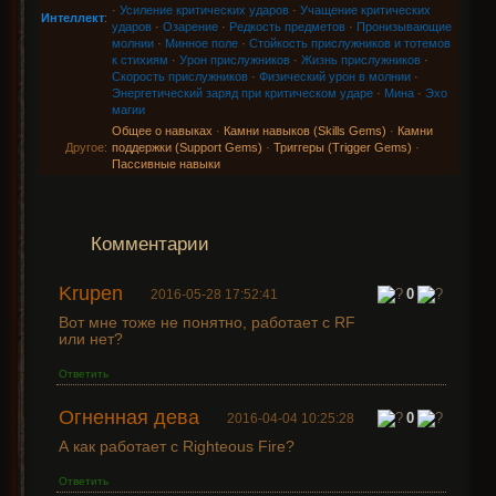
·
Усиление критических ударов
·
Учащение критических
Интеллект
:
ударов
·
Озарение
·
Редкость предметов
·
Пронизывающие
молнии
·
Минное поле
·
Стойкость прислужников и тотемов
к стихиям
·
Урон прислужников
·
Жизнь прислужников
·
Скорость прислужников
·
Физический урон в молнии
·
Энергетический заряд при критическом ударе
·
Мина
·
Эхо
магии
Общее о навыках
·
Камни навыков (Skills Gems)
·
Камни
Другое:
поддержки (Support Gems)
·
Триггеры (Trigger Gems)
·
Пассивные навыки
Комментарии
Krupen
0
2016-05-28 17:52:41
Вот мне тоже не понятно, работает с RF
или нет?
Ответить
Огненная дева
0
2016-04-04 10:25:28
А как работает с Righteous Fire?
Ответить