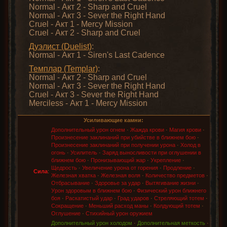
Normal - Акт 2 - Sharp and Cruel
Normal - Акт 3 - Sever the Right Hand
Cruel - Акт 1 - Mercy Mission
Cruel - Акт 2 - Sharp and Cruel
Дуэлист (Duelist)
:
Normal - Акт 1 - Siren's Last Cadence
Темплар (Templar)
:
Normal - Акт 2 - Sharp and Cruel
Normal - Акт 3 - Sever the Right Hand
Cruel - Акт 3 - Sever the Right Hand
Merciless - Акт 1 - Mercy Mission
Усиливающие камни:
Дополнительный урон огнем
·
Жажда крови
·
Магия крови
·
Произнесение заклинаний при убийстве в ближнем бою
·
Произнесение заклинаний при получении урона
·
Холод в
огонь
·
Усилитель
·
Заряд выносливости при оглушении в
ближнем бою
·
Пронизывающий жар
·
Укрепление
·
Щедрость
·
Увеличение урона от горения
·
Продление
·
Сила
:
Железная хватка
·
Железная воля
·
Количество предметов
·
Отбрасывание
·
Здоровье за удар
·
Вытягивание жизни
·
Урон здоровым в ближнем бою
·
Физический урон ближнего
боя
·
Раскатистый удар
·
Град ударов
·
Стреляющий тотем
·
Сокращение
·
Меньший расход маны
·
Колдующий тотем
·
Оглушение
·
Стихийный урон оружием
Дополнительный урон холодом
·
Дополнительная меткость
·