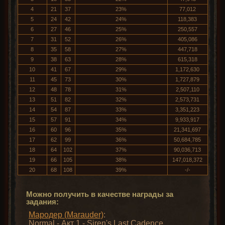
4
21
37
23%
77,012
5
24
42
24%
118,383
6
27
46
25%
250,557
7
31
52
26%
405,086
8
35
58
27%
447,718
9
38
63
28%
615,318
10
41
67
29%
1,172,630
11
45
73
30%
1,727,879
12
48
78
31%
2,507,110
13
51
82
32%
2,573,731
14
54
87
33%
3,351,223
15
57
91
34%
9,933,917
16
60
96
35%
21,341,697
17
62
99
36%
50,684,785
18
64
102
37%
90,036,713
19
66
105
38%
147,018,372
20
68
108
39%
-/-
Можно получить в качестве награды за
задания:
Мародер (Marauder)
:
Normal - Акт 1 - Siren's Last Cadence