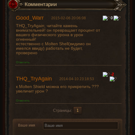
Комментарии
Good_Warr
0
2015-02-06 20:06:08
THQ_TryAgain; читайте камень
внимательней! он превращает процент от
вашего физического урона в урон
огненный!
естественно с Molten Shell(видимо он
имелся ввиду) работать не будет,
проверено
Ответить
-2
THQ_TryAgain
2014-04-10 23:18:53
к Molten Shield можна его прикрепить ???
увеличит урон ?
Ответить
Страницы:
1
Ваше имя