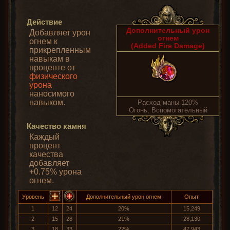
Действие
Дополнительный урон
Добавляет урон
огнем
огнем к
(Added Fire Damage)
прикрепленным
навыкам в
проценте от
физического
урона
наносимого
навыком.
Расход маны 120%
Огонь, Вспомогательный
Качество камня
Каждый
процент
качества
добавляет
+0.75% урона
огнем.
Уровень
Дополнительный урон огнем
Опыт
1
12
24
20%
15,249
2
15
28
21%
28,130
3
18
33
22%
47,943