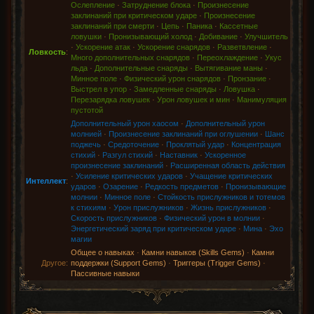
Ослепление
·
Затруднение блока
·
Произнесение
заклинаний при критическом ударе
·
Произнесение
заклинаний при смерти
·
Цепь
·
Паника
·
Кассетные
ловушки
·
Пронизывающий холод
·
Добивание
·
Улучшитель
·
Ускорение атак
·
Ускорение снарядов
·
Разветвление
·
Ловкость
:
Много дополнительных снарядов
·
Переохлаждение
·
Укус
льда
·
Дополнительные снаряды
·
Вытягивание маны
·
Минное поле
·
Физический урон снарядов
·
Пронзание
·
Выстрел в упор
·
Замедленные снаряды
·
Ловушка
·
Перезарядка ловушек
·
Урон ловушек и мин
·
Манимуляция
пустотой
Дополнительный урон хаосом
·
Дополнительный урон
молнией
·
Произнесение заклинаний при оглушении
·
Шанс
поджечь
·
Средоточение
·
Проклятый удар
·
Концентрация
стихий
·
Разгул стихий
·
Наставник
·
Ускоренное
произнесение заклинаний
·
Расширенная область действия
·
Усиление критических ударов
·
Учащение критических
Интеллект
:
ударов
·
Озарение
·
Редкость предметов
·
Пронизывающие
молнии
·
Минное поле
·
Стойкость прислужников и тотемов
к стихиям
·
Урон прислужников
·
Жизнь прислужников
·
Скорость прислужников
·
Физический урон в молнии
·
Энергетический заряд при критическом ударе
·
Мина
·
Эхо
магии
Общее о навыках
·
Камни навыков (Skills Gems)
·
Камни
Другое:
поддержки (Support Gems)
·
Триггеры (Trigger Gems)
·
Пассивные навыки