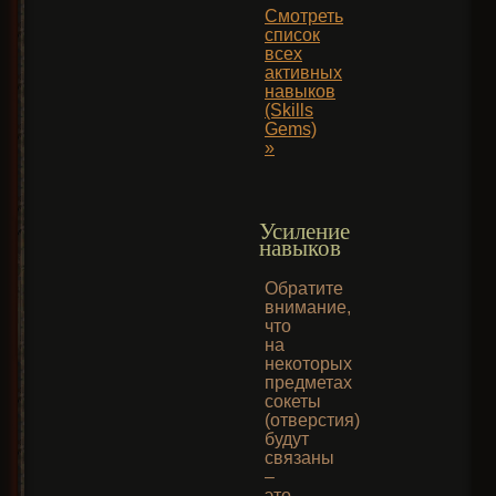
Смотреть
список
всех
активных
навыков
(Skills
Gems)
»
Усиление
навыков
Обратите
внимание,
что
на
некоторых
предметах
сокеты
(отверстия)
будут
связаны
–
это