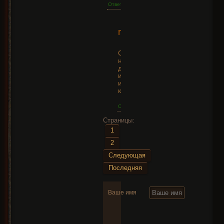
Ответить
2015-
rerg
05-16
+2
09:40:32
Они требуют
накапливать
души для
использования
и имеют более
крутой эффект
Ответить
Страницы:
1
2
Следующая
Последняя
Ваше имя