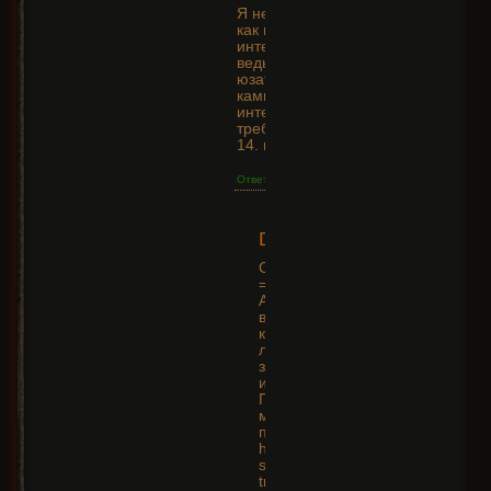
Я не могу понять,
как мне прокачать
интеллект у
ведьмы, я не могу
юзать зеленые
камни, и за низкого
интеллекта. Камень
требует 33 а у меня
14. подскажите плз.
Ответить
Dan
2015-04-09 16:46:02
Стартовый интелект у Ведьмы 
=)
А вот ловкость 14. Будьте
внимательнее. Как писал
комментатор выше, зеленые - э
ловкость. Правда некоторые
зеленые имеют требования к
интелекту.
Поднять количество ловкости
можно вещами или через дере
пассивных скиллов.
http://www.pathofexile.com/passi
skill-
tree/AAAAAgMADY0i9FSubAt90t