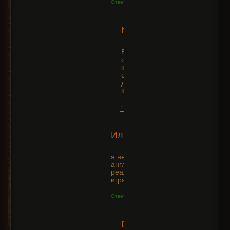
Ответить
2015-
Nickname
05-13
+10
05:45:45
В инвентаре, внизу
слева, под первой
клеточкой будет
отображаться
доступная прокачака
камней.
Ответить
2015-
Илья
03-01
+10
18:16:27
я не знаю
англиский мне
реально будет
играть =) ?
Ответить
2015-
Dan
04-09
+10