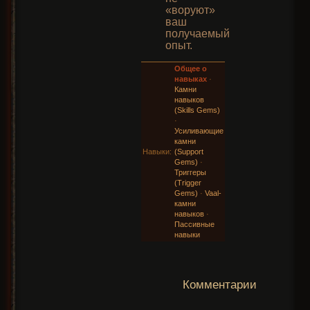
«воруют»
ваш
получаемый
опыт.
Общее о
навыках
·
Камни
навыков
(Skills Gems)
·
Усиливающие
камни
Навыки:
(Support
Gems)
·
Триггеры
(Trigger
Gems)
·
Vaal-
камни
навыков
·
Пассивные
навыки
Комментарии