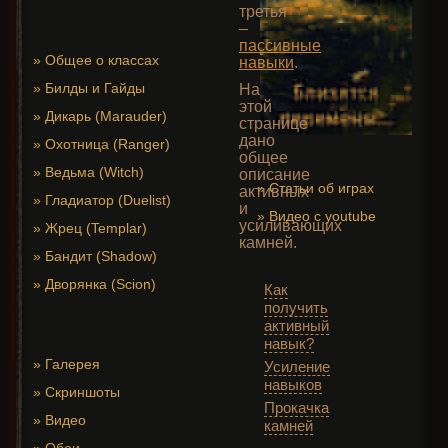
третья
–
пассивные
»
Общее о классах
навыки
.
»
Билды и Гайды
На
этой
»
Дикарь (Marauder)
странице
дано
»
Охотница (Ranger)
общее
»
Ведьма (Witch)
описание
»
Статьи об играх
активных
»
Гладиатор (Duelist)
и
»
Видео с youtube
усиливающих
»
Жрец (Templar)
камней.
»
Бандит (Shadow)
»
Дворянка (Scion)
Как
получить
активный
навык?
»
Галерея
Усиление
навыков
»
Скриншоты
Прокачка
»
Видео
камней