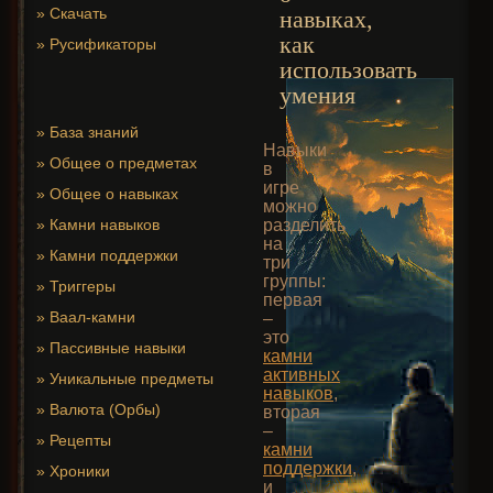
»
Скачать
навыках,
как
»
Русификаторы
использовать
умения
»
База знаний
Навыки
»
Общее о предметах
в
игре
»
Общее о навыках
можно
»
Камни навыков
разделить
на
»
Камни поддержки
три
группы:
»
Триггеры
первая
»
Ваал-камни
–
это
»
Пассивные навыки
камни
активных
»
Уникальные предметы
навыков
,
»
Валюта (Орбы)
вторая
–
»
Рецепты
камни
поддержки
,
»
Хроники
и