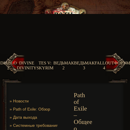
DIABLO
DIVINE
TES V:
ВЕДЬМАК
ВЕДЬМАК
FALLOUT
ФОРУМ
2
DIVINITY
SKYRIM
2
3
4
Path
of
»
Новости
Exile
»
Path of Exile: Обзор
–
»
Дата выхода
Общее
»
Системные требования
о