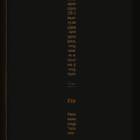
арену..вроде
прокачан..-так там
28-25 уровня
вынесли меня как
тузика за два три
удара...
-зияют,сверкают и
урон какой то не
реальный...
-подскажите что к
чему...
-я нуб
получается...фишку
не рублю...и т.д.
-подскажите мне
тупому...!
Ответить
2014-
Fist
10-14
+18
10:09:03
Некоторые
камни имеют
надпись
"осквернено",
что это значит?