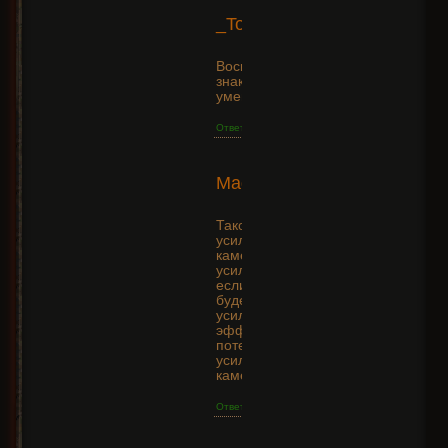
2023-
_Toppo_
09-25
+3
11:18:22
Восклицательный
знак в правом углу
умения что значит?
Ответить
2021-
Madbox
06-12
+3
10:07:49
Такой вопрос,
усилывающий
камень будет
усиливать скилл,
если между ними
будет ещё один
усиливающий ? Или
эффект просто
потеряется об
усиливающий
камень ?
Ответить
2015-