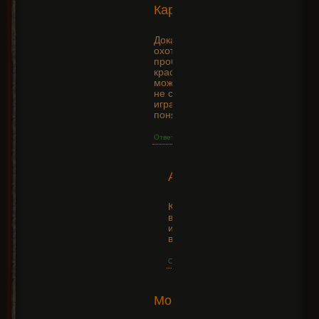
КарликАлкоголиК
09-01
03:55:08
Докачавшись до 66 лвла
охотницей наткнулся на
проблему с маной, лук не даёт
красть ману (уникальный), а как
можно ускорить реген маны?)
не судите строго за вопрос,
играю для фана пока что, что б
понять, что к чему
Ответить
2015-
Anticrio
10-31
+8
19:07:24
Камень Mana Leech
в связанное гнездо
или по пасивкам
выкачать.
Ответить
2015-
Монах1234
05-29
+16
22:36:50