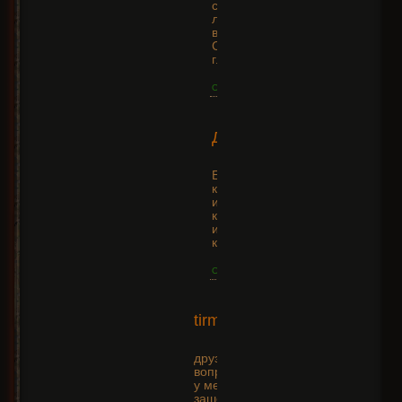
самый простой выход в ветку с
ловкостью, если пойти оттуда
вверх там есть +30 к ловкости.
Суммарно выйдет 64. Этого за
глаза достаточно любой ведьме
Ответить
2015-
Димарик
01-24
+10
17:46:23
Если зеленый
камень, то тебе не
интеллект нужно
качать а ловкость,
интеллект это синие
камни
Ответить
2015-01-
tirman
03
+10
13:07:23
друзья-такой
вопрос.
у меня 33 уровень.-
зашёл на