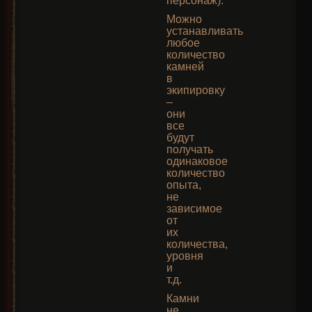
персонаж).
Можно
устанавливать
любое
количество
камней
в
экипировку
–
они
все
будут
получать
одинаковое
количество
опыта,
не
зависимое
от
их
количества,
уровня
и
т.д.
Камни
не