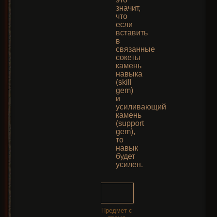
значит,
что
если
вставить
в
связанные
сокеты
камень
навыка
(skill
gem)
и
усиливающий
камень
(support
gem),
то
навык
будет
усилен.
Предмет с