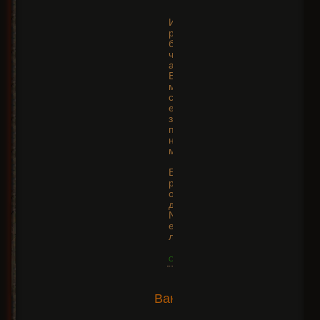
16:39:31
Играть
реально, но
будет теряться
часть
атмосферы.
Всё остальное
можно понять и
с англ., даже
если его не
знаешь. Заодно
подтянешь
некоторые
мелочи )
Был
руссификатор
отдельно
диалогов с
NPC. Ставишь
его, и вообще
лафа.
Ответить
2015-
ВанКук
01-06
+11
22:15:31