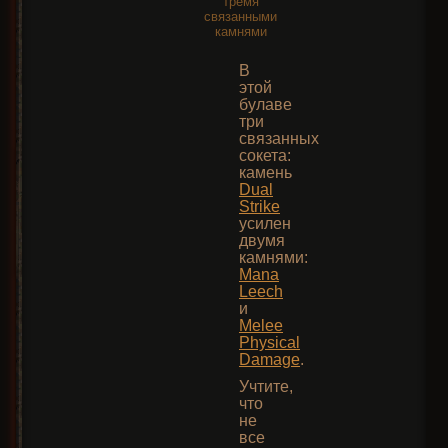
тремя
связанными
камнями
В
этой
булаве
три
связанных
сокета:
камень
Dual
Strike
усилен
двумя
камнями:
Mana
Leech
и
Melee
Physical
Damage
.
Учтите,
что
не
все