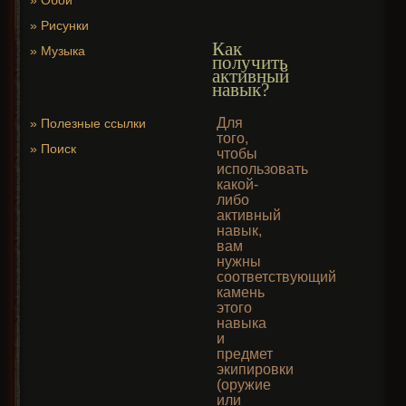
»
Обои
»
Рисунки
Как
»
Музыка
получить
активный
навык?
Для
»
Полезные ссылки
того,
»
Поиск
чтобы
использовать
какой-
либо
активный
навык,
вам
нужны
соответствующий
камень
этого
навыка
и
предмет
экипировки
(оружие
или