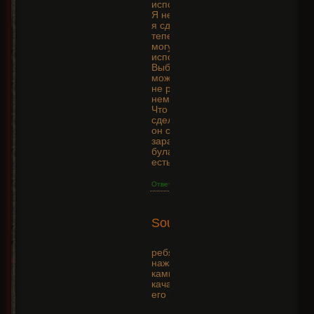
использовать.
Я не знаю что
я сделал, но
теперь я не
могу
использовать.
Выбрать его
можно, но он
не работает и в
нем буква h.
Что нужно
сделать чтобы
он снова
заработал. P.S.
булава у меня
есть.
Ответить
2015-
SoundHolic
05-11
+7
11:04:31
ребят, такая проблема:
нажал отмену на уровне
камня и он больше не
качается. как уломать
его качаться?