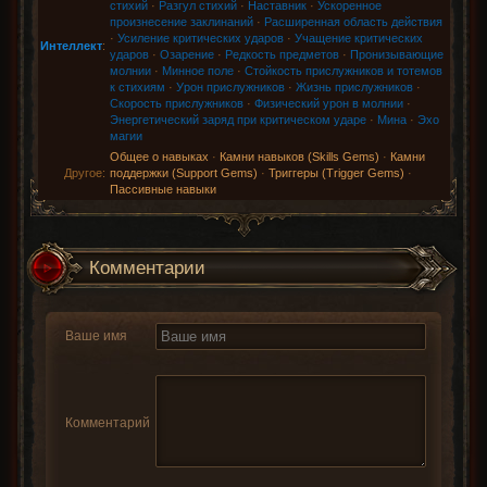
стихий
·
Разгул стихий
·
Наставник
·
Ускоренное
произнесение заклинаний
·
Расширенная область действия
·
Усиление критических ударов
·
Учащение критических
Интеллект
:
ударов
·
Озарение
·
Редкость предметов
·
Пронизывающие
молнии
·
Минное поле
·
Стойкость прислужников и тотемов
к стихиям
·
Урон прислужников
·
Жизнь прислужников
·
Скорость прислужников
·
Физический урон в молнии
·
Энергетический заряд при критическом ударе
·
Мина
·
Эхо
магии
Общее о навыках
·
Камни навыков (Skills Gems)
·
Камни
Другое:
поддержки (Support Gems)
·
Триггеры (Trigger Gems)
·
Пассивные навыки
Комментарии
Ваше имя
Комментарий