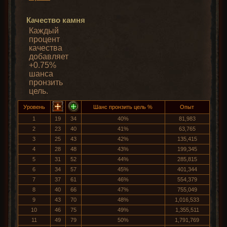
Качество камня
Каждый
процент
качества
добавляет
+0.75%
шанса
пронзить
цель.
Уровень
Шанс пронзить цель %
Опыт
1
19
34
40%
81,983
2
23
40
41%
63,765
3
25
43
42%
135,415
4
28
48
43%
199,345
5
31
52
44%
285,815
6
34
57
45%
401,344
7
37
61
46%
554,379
8
40
66
47%
755,049
9
43
70
48%
1,016,533
10
46
75
49%
1,355,511
11
49
79
50%
1,791,769