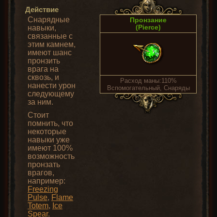
Действие
Снарядные
Пронзание
(Pierce)
навыки,
связанные с
этим камнем,
имеют шанс
пронзить
врага на
сквозь, и
Расход маны:110%
нанести урон
Вспомогательный, Снаряды
следующему
за ним.
Стоит
помнить, что
некоторые
навыки уже
имеют 100%
возможность
пронзать
врагов,
например:
Freezing
Pulse
,
Flame
Totem
,
Ice
Spear
.