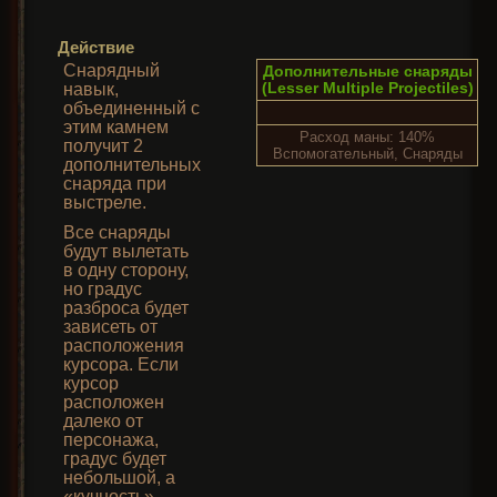
Действие
Снарядный
Дополнительные снаряды
(Lesser Multiple Projectiles)
навык,
объединенный с
этим камнем
Расход маны: 140%
получит 2
Вспомогательный, Снаряды
дополнительных
снаряда при
выстреле.
Все снаряды
будут вылетать
в одну сторону,
но градус
разброса будет
зависеть от
расположения
курсора. Если
курсор
расположен
далеко от
персонажа,
градус будет
небольшой, а
«кучность»