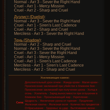
Normal - Акт 3 - Sever the Right Hand
Cruel - Акт 1 - Mercy Mission
Cruel - Акт 2 - Sharp and Cruel
Дуэлист (Duelist)
:
Normal - Акт 3 - Sever the Right Hand
Cruel - Акт 1 - Siren's Last Cadence
Cruel - Акт 2 - Sharp and Cruel
Merciless - Акт 3 - Sever the Right Hand
Тень (Shadow)
:
Normal - Акт 2 - Sharp and Cruel
Normal - Акт 3 - Sever the Right Hand
Cruel - Акт 3 - Sever the Right Hand
Cruel - Акт 1 - Mercy Mission
Cruel - Акт 1 - Siren's Last Cadence
Merciless - Акт 1 - Siren's Last Cadence
Merciless - Акт 2 - Sharp and Cruel
Усиливающие камни:
Дополнительный урон огнем
·
Жажда крови
·
Магия крови
·
Произнесение заклинаний при убийстве в ближнем бою
·
Произнесение заклинаний при получении урона
·
Холод в
огонь
·
Усилитель
·
Заряд выносливости при оглушении в
ближнем бою
·
Пронизывающий жар
·
Укрепление
·
Щедрость
·
Увеличение урона от горения
·
Продление
·
Сила
:
Железная хватка
·
Железная воля
·
Количество предметов
·
Отбрасывание
·
Здоровье за удар
·
Вытягивание жизни
·