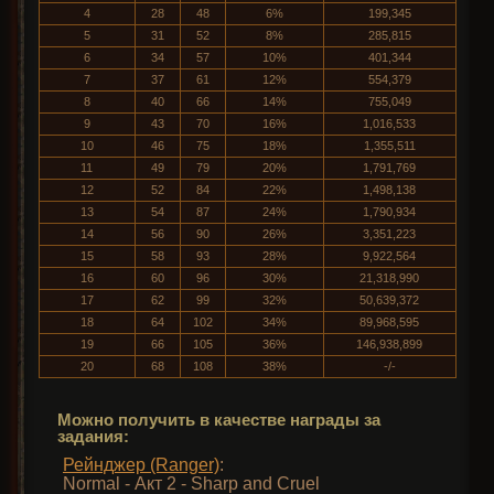
4
28
48
6%
199,345
5
31
52
8%
285,815
6
34
57
10%
401,344
7
37
61
12%
554,379
8
40
66
14%
755,049
9
43
70
16%
1,016,533
10
46
75
18%
1,355,511
11
49
79
20%
1,791,769
12
52
84
22%
1,498,138
13
54
87
24%
1,790,934
14
56
90
26%
3,351,223
15
58
93
28%
9,922,564
16
60
96
30%
21,318,990
17
62
99
32%
50,639,372
18
64
102
34%
89,968,595
19
66
105
36%
146,938,899
20
68
108
38%
-/-
Можно получить в качестве награды за
задания:
Рейнджер (Ranger)
:
Normal - Акт 2 - Sharp and Cruel