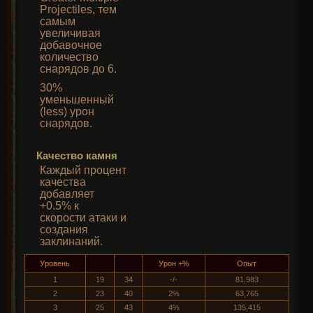
Projectiles, тем
самым
увеличивая
добавочное
количество
снарядов до 6.
30%
уменьшенный
(less) урон
снарядов.
Качество камня
Каждый процент
качества
добавляет
+0.5% к
скорости атаки и
создания
заклинаний.
Уровень
Урон +%
Опыт
1
19
34
-/-
81,983
2
23
40
2%
63,765
3
25
43
4%
135,415