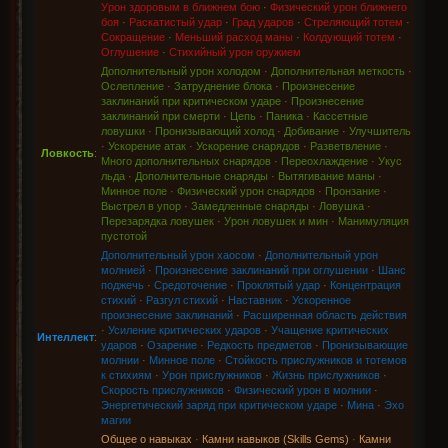
Урон здоровым в ближнем бою
·
Физический урон ближнего
боя
·
Раскатистый удар
·
Град ударов
·
Стреляющий тотем
·
Сокращение
·
Меньший расход маны
·
Колдующий тотем
·
Оглушение
·
Стихийный урон оружием
Дополнительный урон холодом
·
Дополнительная меткость
·
Ослепление
·
Затруднение блока
·
Произнесение
заклинаний при критическом ударе
·
Произнесение
заклинаний при смерти
·
Цепь
·
Паника
·
Кассетные
ловушки
·
Пронизывающий холод
·
Добивание
·
Улучшитель
·
Ускорение атак
·
Ускорение снарядов
·
Разветвление
·
Ловкость
:
Много дополнительных снарядов
·
Переохлаждение
·
Укус
льда
·
Дополнительные снаряды
·
Вытягивание маны
·
Минное поле
·
Физический урон снарядов
·
Пронзание
·
Выстрел в упор
·
Замедленные снаряды
·
Ловушка
·
Перезарядка ловушек
·
Урон ловушек и мин
·
Манимуляция
пустотой
Дополнительный урон хаосом
·
Дополнительный урон
молнией
·
Произнесение заклинаний при оглушении
·
Шанс
поджечь
·
Средоточение
·
Проклятый удар
·
Концентрация
стихий
·
Разгул стихий
·
Наставник
·
Ускоренное
произнесение заклинаний
·
Расширенная область действия
·
Усиление критических ударов
·
Учащение критических
Интеллект
:
ударов
·
Озарение
·
Редкость предметов
·
Пронизывающие
молнии
·
Минное поле
·
Стойкость прислужников и тотемов
к стихиям
·
Урон прислужников
·
Жизнь прислужников
·
Скорость прислужников
·
Физический урон в молнии
·
Энергетический заряд при критическом ударе
·
Мина
·
Эхо
магии
Общее о навыках
·
Камни навыков (Skills Gems)
·
Камни