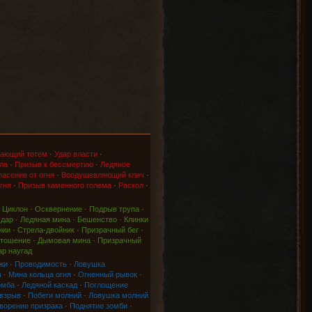
ающий тотем
·
Удар власти
·
ла
·
Призыв к бессмертию
·
Ледяное
асение от огня
·
Воодушевляющий клич
·
гня
·
Призыв каменного голема
·
Раскол
·
·
Циклон
·
Осквернение
·
Подрыв трупа
·
удар
·
Ледяная мина
·
Бешенство
·
Клинки
нии
·
Стрела-двойник
·
Призрачный бег
·
тошение
·
Дымовая мина
·
Призрачный
ар наугад
жи
·
Проводимость
·
Ловушка
м
·
Мина кольца огня
·
Огненный рывок
·
омба
·
Ледяной каскад
·
Поглощение
 взрыв
·
Побеги молний
·
Ловушка молний
ворение призрака
·
Поднятие зомби
·