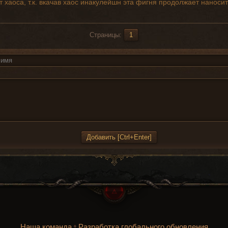
т хаоса, т.к. вкачав хаос инакулейшн эта фигня продолжает наносит
Страницы:
1
Наша команда
Разработка глобального обновления
†