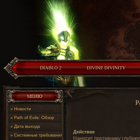
DIABLO 2
DIVINE DIVINITY
P
»
Новости
»
Path of Exile: Обзор
»
Дата выхода
Действие
»
Системные требования
Наносит противнику глубоку