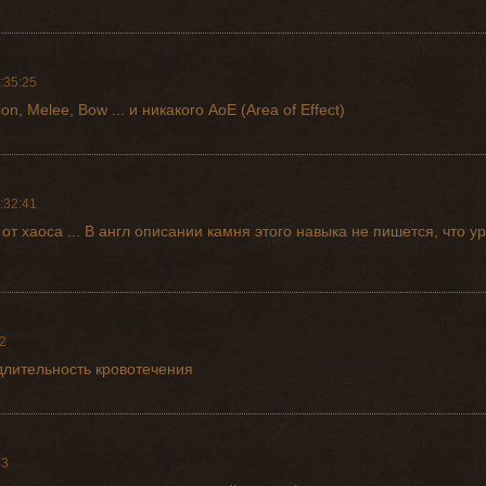
:35:25
ion, Melee, Bow ... и никакого AoE (Area of Effect)
:32:41
 от хаоса ... В англ описании камня этого навыка не пишется, что 
2
 длительность кровотечения
43