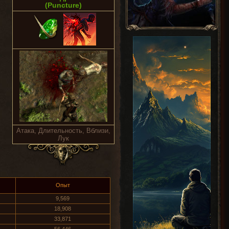
(Puncture)
Атака, Длительность, Вблизи,
Лук
Опыт
9,569
18,908
33,871