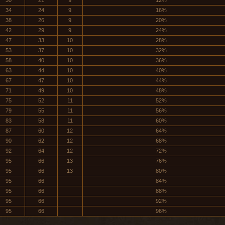
30
21
9
12%
34
24
9
16%
38
26
9
20%
42
29
9
24%
47
33
10
28%
53
37
10
32%
58
40
10
36%
63
44
10
40%
67
47
10
44%
71
49
10
48%
75
52
11
52%
79
55
11
56%
83
58
11
60%
87
60
12
64%
90
62
12
68%
92
64
12
72%
95
66
13
76%
95
66
13
80%
95
66
84%
95
66
88%
95
66
92%
95
66
96%