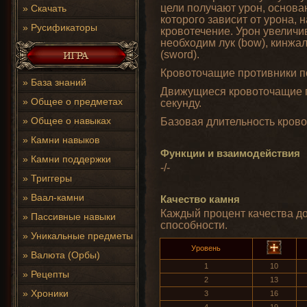
цели получают урон, основа
»
Скачать
которого зависит от урона,
»
Русификаторы
кровотечение. Урон увеличи
необходим лук (bow), кинжал
(sword).
Кровоточащие противники по
»
База знаний
Движущиеся кровоточащие п
»
Общее о предметах
секунду.
»
Общее о навыках
Базовая длительность кровот
»
Камни навыков
Функции и взаимодействия
»
Камни поддержки
-/-
»
Триггеры
»
Ваал-камни
Качество камня
Каждый процент качества д
»
Пассивные навыки
способности.
»
Уникальные предметы
Уровень
»
Валюта (Орбы)
1
10
»
Рецепты
2
13
»
Хроники
3
16