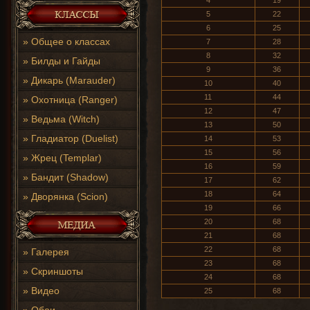
4
19
5
22
6
25
»
Общее о классах
7
28
8
32
»
Билды и Гайды
9
36
»
Дикарь (Marauder)
10
40
11
44
»
Охотница (Ranger)
12
47
»
Ведьма (Witch)
13
50
»
Гладиатор (Duelist)
14
53
15
56
»
Жрец (Templar)
16
59
»
Бандит (Shadow)
17
62
18
64
»
Дворянка (Scion)
19
66
20
68
21
68
22
68
»
Галерея
23
68
»
Скриншоты
24
68
»
Видео
25
68