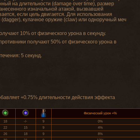
нный на длительности (damage over time), размер
 нанесенного изначальной атакой, вызвавшей
вается, если цель двигается. Для использования
 (dagger), кулачное оружие (claw) или одноручный меч
лучают 10% от физического урона в секунду.
ротивники получают 50% от физического урона в
ечения: 5 секунд.
обавляет +0.75% длительности действия эффекта
Физический урон +%
18
-/-
9
0%
22
15
9
4%
26
18
9
8%