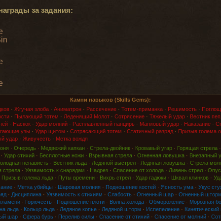
награды за задания:
e
Sin
e
e
Камни навыков (Skills Gems):
дков
·
Жгучая злоба
·
Аниматрон
·
Рассечение
·
Тотем-приманка
·
Решимость
·
Поглощ
ости
·
Пылающий тотем
·
Леденящий Молот
·
Сотрясение
·
Тяжелый удар
·
Вестник пеп
ней
·
Наскок
·
Удар молний
·
Расплавленный панцирь
·
Магмовый удар
·
Наказание
·
Сп
гающие узы
·
Удар щитом
·
Сотрясающий тотем
·
Статичный разряд
·
Призыв голема о
й удар
·
Живучесть
·
Метка вождя
оня
·
Очередь
·
Медвежий капкан
·
Стрела-двойник
·
Кровавый угар
·
Горящая стрела
·
Удар стихий
·
Бесплотные ножи
·
Взрывная стрела
·
Огненная ловушка
·
Внезапный 
олодная ненависть
·
Вестник льда
·
Ледяной выстрел
·
Ледяная ловушка
·
Стрела мол
 стрела
·
Уязвимость к снарядам
·
Надрез
·
Спасение от холода
·
Ливень стрел
·
Опус
·
Призыв голема льда
·
Путы времени
·
Вихрь стрел
·
Удар гадюки
·
Шквал клинков
·
Уд
хание
·
Метка убийцы
·
Шаровая молния
·
Подношение костей
·
Ясность ума
·
Укус сту
ряд
·
Дисциплина
·
Уязвимость к стихиям
·
Слабость
·
Огненный шар
·
Огненный штор
пламени
·
Горючесть
·
Подношение плоти
·
Волна холода
·
Обморожение
·
Морозная б
на льда
·
Кольцо льда
·
Ледяное копье
·
Ледяной шторм
·
Испепеление
·
Кинетический
ый шар
·
Сфера бурь
·
Перелив силы
·
Спасение от стихий
·
Спасение от молний
·
Сот