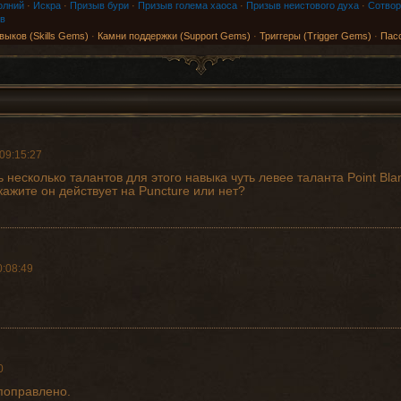
олний
·
Искра
·
Призыв бури
·
Призыв голема хаоса
·
Призыв неистового духа
·
Сотвор
в
выков (Skills Gems)
·
Камни поддержки (Support Gems)
·
Триггеры (Trigger Gems)
·
Пас
09:15:27
ь несколько талантов для этого навыка чуть левее таланта Point Bl
скажите он действует на Puncture или нет?
0:08:49
0
поправлено.