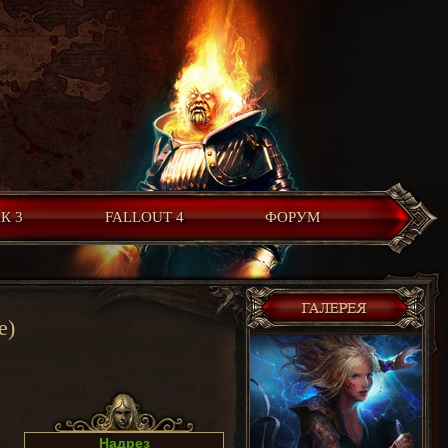
К 3
FALLOUT 4
ФОРУМ
e)
Надрез