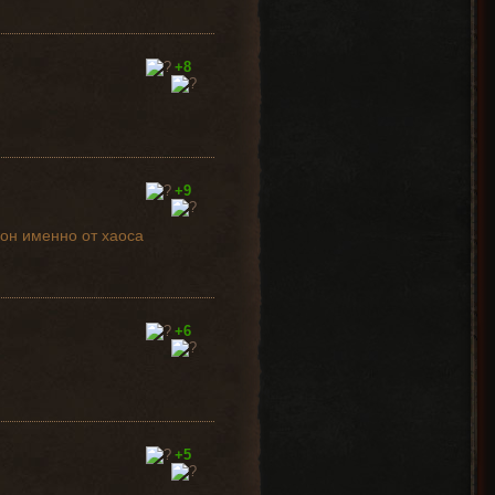
+8
+9
урон именно от хаоса
+6
+5