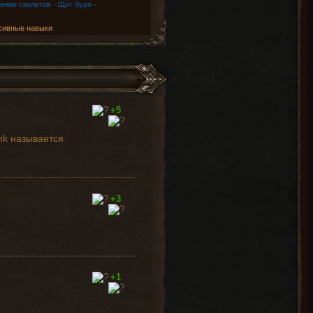
ение скелетов
·
Щит бури
·
сивные навыки
+5
ank называется
+3
+1