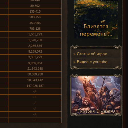
56,446
89,302
135,415
283,759
453,996
703,128
1,061,223
1,570,760
2,286,879
3,289,072
»
Статьи об играх
3,351,223
»
Видео с youtube
9,935,033
21,343,930
50,689,250
90,043,412
147,026,187
-/-
-/-
-/-
-/-
-/-
-/-