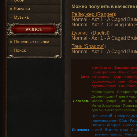
»
Обои
Можно получить в качестве 
»
Рисунки
Рейнджер (Ranger)
:
»
Музыка
Normal - Акт 1 - A Caged Brut
Normal - Акт 2 - Delving into 
Дуэлист (Duelist)
:
Normal - Акт 1 - A Caged Brut
»
Полезные ссылки
Тень (Shadow)
:
»
Поиск
Normal - Акт 1 - A Caged Brut
Клич бездны
·
Защитник пре
Землетрясение
·
Клич стойк
Сила
:
сокрушение
·
Удар преиспод
Восполняющий тотем
·
Обжи
Круговой взмах
·
Расчетливы
Живое оружие
·
Северная бр
Двойной удар
·
Парный удар
Ловкость
:
мороза
·
Грация
·
Спешка
·
Х
Метка браконьера
·
Ядовитая
бросок
·
Расколотая стрела
Цепь молний
·
Северное ды
переманивания
·
Сбор
·
Раз
Пламенный взрыв
·
Выброс 
Интеллект
:
стихий
·
Вестник грома
·
Сте
·
Грозовой переход
·
Магмов