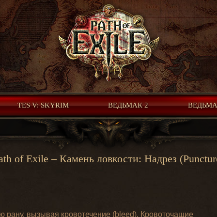
TES V: SKYRIM
ВЕДЬМАК 2
ВЕДЬМА
ath of Exile – Камень ловкости: Надрез (Punctur
ю рану, вызывая кровотечение (bleed). Кровоточащие