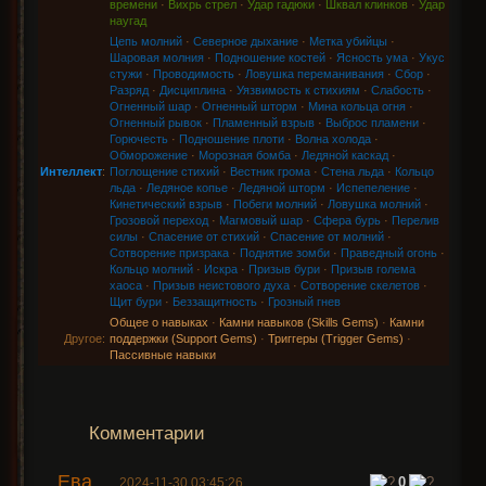
времени
·
Вихрь стрел
·
Удар гадюки
·
Шквал клинков
·
Удар
наугад
Цепь молний
·
Северное дыхание
·
Метка убийцы
·
Шаровая молния
·
Подношение костей
·
Ясность ума
·
Укус
стужи
·
Проводимость
·
Ловушка переманивания
·
Сбор
·
Разряд
·
Дисциплина
·
Уязвимость к стихиям
·
Слабость
·
Огненный шар
·
Огненный шторм
·
Мина кольца огня
·
Огненный рывок
·
Пламенный взрыв
·
Выброс пламени
·
Горючесть
·
Подношение плоти
·
Волна холода
·
Обморожение
·
Морозная бомба
·
Ледяной каскад
·
Интеллект
:
Поглощение стихий
·
Вестник грома
·
Стена льда
·
Кольцо
льда
·
Ледяное копье
·
Ледяной шторм
·
Испепеление
·
Кинетический взрыв
·
Побеги молний
·
Ловушка молний
·
Грозовой переход
·
Магмовый шар
·
Сфера бурь
·
Перелив
силы
·
Спасение от стихий
·
Спасение от молний
·
Сотворение призрака
·
Поднятие зомби
·
Праведный огонь
·
Кольцо молний
·
Искра
·
Призыв бури
·
Призыв голема
хаоса
·
Призыв неистового духа
·
Сотворение скелетов
·
Щит бури
·
Беззащитность
·
Грозный гнев
Общее о навыках
·
Камни навыков (Skills Gems)
·
Камни
Другое:
поддержки (Support Gems)
·
Триггеры (Trigger Gems)
·
Пассивные навыки
Комментарии
Ева
0
2024-11-30 03:45:26