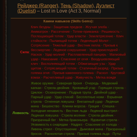
Рейджер (Ranger)
,
Тень (Shadow)
,
Дуэлист
(Duelist)
– Lost in Love (Act 3, Normal)
Камни навыков (Skills Gems):
Клич бездны
·
Защитник предков
·
Жгучая злоба
·
Аниматрон
·
Рассечение
·
Тотем-приманка
·
Решимость
·
Поглощающий тотем
·
Удар власти
·
Землетрясение
·
Клич
стойкости
·
Пылающий тотем
·
Леденящий Молот
·
Сотрясение
·
Тяжелый удар
·
Вестник пепла
·
Призыв к
бессмертию
·
Ледяное сокрушение
·
Удар преисподней
·
Сила
:
Наскок
·
Удар молний
·
Расплавленный панцирь
·
Магмовый
удар
·
Наказание
·
Спасение от огня
·
Воодушевляющий
клич
·
Восполняющий тотем
·
Обжигающие узы
·
Удар
щитом
·
Сотрясающий тотем
·
Статичный разряд
·
Призыв
голема огня
·
Призыв каменного голема
·
Раскол
·
Круговой
взмах
·
Расчетливый удар
·
Живучесть
·
Метка вождя
Живое оружие
·
Северная броня
·
Очередь
·
Медвежий
капкан
·
Стрела-двойник
·
Кровавый угар
·
Горящая стрела
·
Циклон
·
Осквернение
·
Подрыв трупа
·
Двойной удар
·
Парный удар
·
Удар стихий
·
Бесплотные ножи
·
Взрывная
стрела
·
Огненная ловушка
·
Внезапный удар
·
Ледяная
мина
·
Бешенство
·
Клинки мороза
·
Грация
·
Спешка
·
Холодная ненависть
·
Вестник льда
·
Ледяной выстрел
·
Ловкость
:
Ледяная ловушка
·
Стрела молнии
·
Стрела-двойник
·
Призрачный бег
·
Метка браконьера
·
Ядовитая стрела
·
Уязвимость к снарядам
·
Надрез
·
Спасение от холода
·
Ливень стрел
·
Опустошение
·
Дымовая мина
·
Призрачный
бросок
·
Расколотая стрела
·
Призыв голема льда
·
Путы