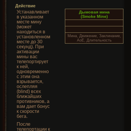
Действие
Устанавливает
Дымовая мина
(Smoke Mine)
в указанном
месте мину
(может
находиться в
Мина, Движение, Заклинание,
установленном
AoE, Длительность
месте до 30
секунд). При
активации
мины вас
телепортирует
к ней,
одновременно
с этим она
взрывается,
ослепляя
(blind) всех
ближайших
противников, а
вам дает бонус
к скорости
бега.
После
телепортации к