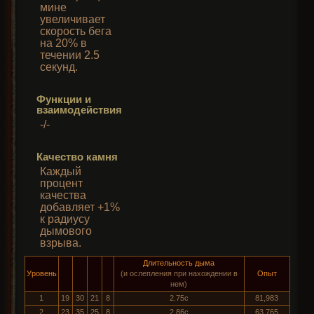
мине
увеличивает
скорость бега
на 20% в
течении 2.5
секунд.
Функции и
взаимодействия
-/-
Качество камня
Каждый
процент
качества
добавляет +1%
к радиусу
дымового
взрыва.
Длительность дыма
Уровень
(и ослепления при нахождении в
Опыт
нем)
1
19
30
21
8
2.75с
81,983
2
23
35
25
8
2.86с
63,765