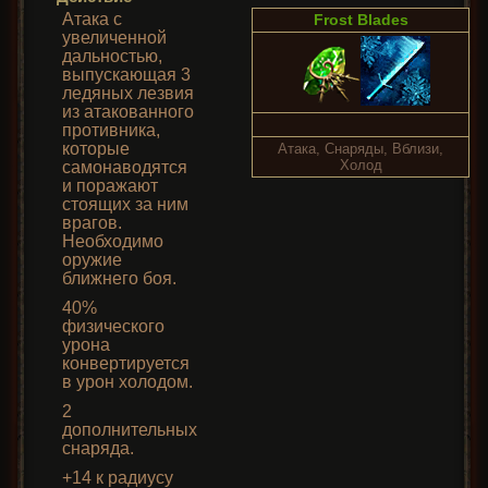
Атака с
Frost Blades
увеличенной
дальностью,
выпускающая 3
ледяных лезвия
из атакованного
противника,
которые
Атака, Снаряды, Вблизи,
Холод
самонаводятся
и поражают
стоящих за ним
врагов.
Необходимо
оружие
ближнего боя.
40%
физического
урона
конвертируется
в урон холодом.
2
дополнительных
снаряда.
+14 к радиусу