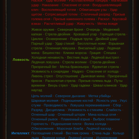
Наскок
·
Удар молний
·
Расплавленный панцирь
·
Магмовый
удар
·
Наказание
·
Спасение от огня
·
Воодушевляющий
клич
·
Восполняющий тотем
·
Обжигающие узы
·
Удар
щитом
·
Сотрясающий тотем
·
Статичный разряд
·
Призыв
голема огня
·
Призыв каменного голема
·
Раскол
·
Круговой
взмах
·
Расчетливый удар
·
Живучесть
·
Метка вождя
Живое оружие
·
Северная броня
·
Очередь
·
Медвежий
капкан
·
Стрела-двойник
·
Кровавый угар
·
Горящая стрела
·
Циклон
·
Осквернение
·
Подрыв трупа
·
Двойной удар
·
Парный удар
·
Удар стихий
·
Бесплотные ножи
·
Взрывная
стрела
·
Огненная ловушка
·
Внезапный удар
·
Ледяная
мина
·
Бешенство
·
Клинки мороза
·
Грация
·
Спешка
·
Холодная ненависть
·
Вестник льда
·
Ледяной выстрел
·
Ловкость
:
Ледяная ловушка
·
Стрела молнии
·
Стрела-двойник
·
Призрачный бег
·
Метка браконьера
·
Ядовитая стрела
·
Уязвимость к снарядам
·
Надрез
·
Спасение от холода
·
Ливень стрел
·
Опустошение
·
Дымовая мина
·
Призрачный
бросок
·
Расколотая стрела
·
Призыв голема льда
·
Путы
времени
·
Вихрь стрел
·
Удар гадюки
·
Шквал клинков
·
Удар
наугад
Цепь молний
·
Северное дыхание
·
Метка убийцы
·
Шаровая молния
·
Подношение костей
·
Ясность ума
·
Укус
стужи
·
Проводимость
·
Ловушка переманивания
·
Сбор
·
Разряд
·
Дисциплина
·
Уязвимость к стихиям
·
Слабость
·
Огненный шар
·
Огненный шторм
·
Мина кольца огня
·
Огненный рывок
·
Пламенный взрыв
·
Выброс пламени
·
Горючесть
·
Подношение плоти
·
Волна холода
·
Обморожение
·
Морозная бомба
·
Ледяной каскад
·
Интеллект
:
Поглощение стихий
·
Вестник грома
·
Стена льда
·
Кольцо
льда
·
Ледяное копье
·
Ледяной шторм
·
Испепеление
·