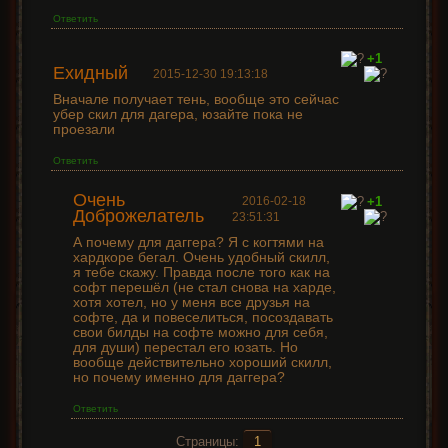
Ответить
+1
Ехидный
2015-12-30 19:13:18
Вначале получает тень, вообще это сейчас
убер скил для дагера, юзайте пока не
проезали
Ответить
Очень
2016-02-18
+1
Доброжелатель
23:51:31
А почему для даггера? Я с когтями на
хардкоре бегал. Очень удобный скилл,
я тебе скажу. Правда после того как на
софт перешёл (не стал снова на харде,
хотя хотел, но у меня все друзья на
софте, да и повеселиться, посоздавать
свои билды на софте можно для себя,
для души) перестал его юзать. Но
вообще действительно хороший скилл,
но почему именно для даггера?
Ответить
Страницы:
1