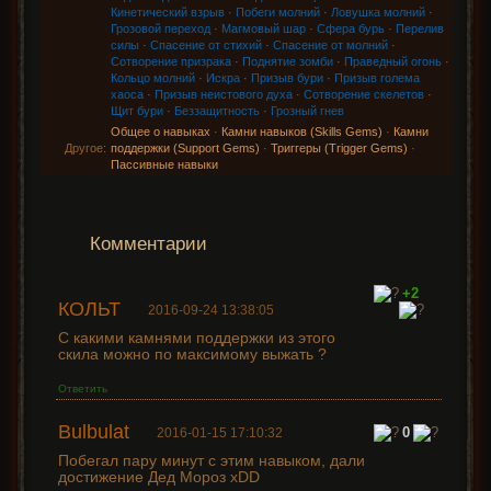
Кинетический взрыв
·
Побеги молний
·
Ловушка молний
·
Грозовой переход
·
Магмовый шар
·
Сфера бурь
·
Перелив
силы
·
Спасение от стихий
·
Спасение от молний
·
Сотворение призрака
·
Поднятие зомби
·
Праведный огонь
·
Кольцо молний
·
Искра
·
Призыв бури
·
Призыв голема
хаоса
·
Призыв неистового духа
·
Сотворение скелетов
·
Щит бури
·
Беззащитность
·
Грозный гнев
Общее о навыках
·
Камни навыков (Skills Gems)
·
Камни
Другое:
поддержки (Support Gems)
·
Триггеры (Trigger Gems)
·
Пассивные навыки
Комментарии
+2
КОЛЬТ
2016-09-24 13:38:05
С какими камнями поддержки из этого
скила можно по максимому выжать ?
Ответить
Bulbulat
0
2016-01-15 17:10:32
Побегал пару минут с этим навыком, дали
достижение Дед Мороз xDD