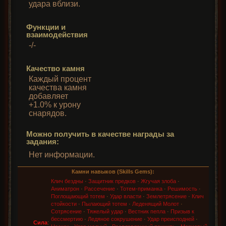
удара вблизи.
Функции и
взаимодействия
-/-
Качество камня
Каждый процент
качества камня
добавляет
+1.0% к урону
снарядов.
Можно получить в качестве награды за
задания:
Нет информации.
Камни навыков (Skills Gems):
Клич бездны
·
Защитник предков
·
Жгучая злоба
·
Аниматрон
·
Рассечение
·
Тотем-приманка
·
Решимость
·
Поглощающий тотем
·
Удар власти
·
Землетрясение
·
Клич
стойкости
·
Пылающий тотем
·
Леденящий Молот
·
Сотрясение
·
Тяжелый удар
·
Вестник пепла
·
Призыв к
бессмертию
·
Ледяное сокрушение
·
Удар преисподней
·
Сила
: