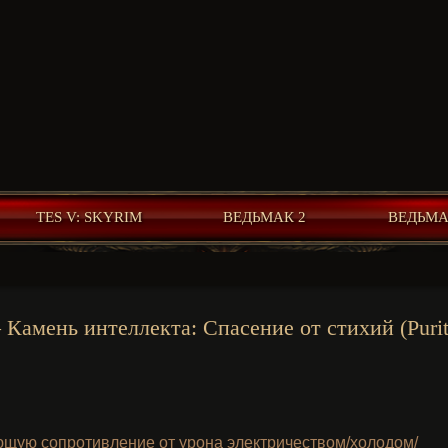
TES V: SKYRIM
ВЕДЬМАК 2
ВЕДЬМА
 – Камень интеллекта: Спасение от стихий (Purit
ющую сопротивление от урона электричеством/холодом/