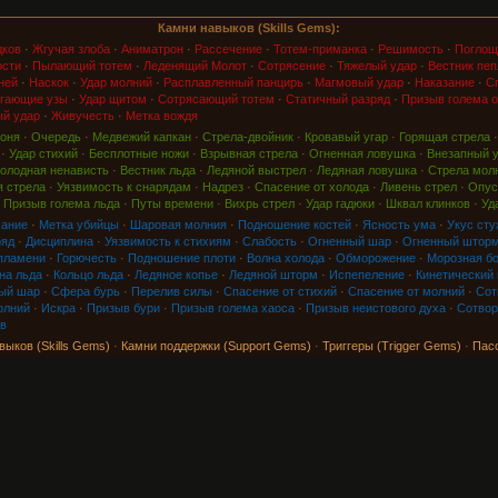
Камни навыков (Skills Gems):
дков
·
Жгучая злоба
·
Аниматрон
·
Рассечение
·
Тотем-приманка
·
Решимость
·
Поглощ
ости
·
Пылающий тотем
·
Леденящий Молот
·
Сотрясение
·
Тяжелый удар
·
Вестник пеп
ней
·
Наскок
·
Удар молний
·
Расплавленный панцирь
·
Магмовый удар
·
Наказание
·
Сп
гающие узы
·
Удар щитом
·
Сотрясающий тотем
·
Статичный разряд
·
Призыв голема о
й удар
·
Живучесть
·
Метка вождя
оня
·
Очередь
·
Медвежий капкан
·
Стрела-двойник
·
Кровавый угар
·
Горящая стрела
·
Удар стихий
·
Бесплотные ножи
·
Взрывная стрела
·
Огненная ловушка
·
Внезапный 
олодная ненависть
·
Вестник льда
·
Ледяной выстрел
·
Ледяная ловушка
·
Стрела мол
 стрела
·
Уязвимость к снарядам
·
Надрез
·
Спасение от холода
·
Ливень стрел
·
Опус
·
Призыв голема льда
·
Путы времени
·
Вихрь стрел
·
Удар гадюки
·
Шквал клинков
·
Уд
хание
·
Метка убийцы
·
Шаровая молния
·
Подношение костей
·
Ясность ума
·
Укус сту
ряд
·
Дисциплина
·
Уязвимость к стихиям
·
Слабость
·
Огненный шар
·
Огненный штор
пламени
·
Горючесть
·
Подношение плоти
·
Волна холода
·
Обморожение
·
Морозная б
на льда
·
Кольцо льда
·
Ледяное копье
·
Ледяной шторм
·
Испепеление
·
Кинетический
ый шар
·
Сфера бурь
·
Перелив силы
·
Спасение от стихий
·
Спасение от молний
·
Сот
олний
·
Искра
·
Призыв бури
·
Призыв голема хаоса
·
Призыв неистового духа
·
Сотвор
в
выков (Skills Gems)
·
Камни поддержки (Support Gems)
·
Триггеры (Trigger Gems)
·
Пас