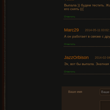
Выпала )) будем тестить. Жа
его снять (((
Ответить
Marc29
2014-05-11 03:02:
А он работает в связке с д
Ответить
JazzOrbison
2014-02-04
Эх, вот бы выпала. Знатная
Ответить
Ваше имя