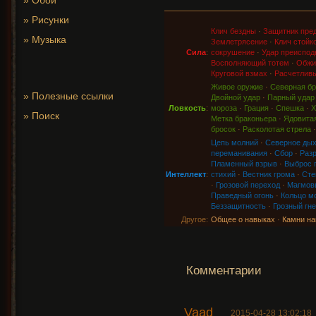
»
Обои
»
Рисунки
Клич бездны
·
Защитник пре
»
Музыка
Землетрясение
·
Клич стойк
Сила
:
сокрушение
·
Удар преиспод
Восполняющий тотем
·
Обжи
Круговой взмах
·
Расчетливы
Живое оружие
·
Северная бр
»
Полезные ссылки
Двойной удар
·
Парный удар
Ловкость
:
мороза
·
Грация
·
Спешка
·
Х
»
Поиск
Метка браконьера
·
Ядовитая
бросок
·
Расколотая стрела
Цепь молний
·
Северное ды
переманивания
·
Сбор
·
Раз
Пламенный взрыв
·
Выброс 
Интеллект
:
стихий
·
Вестник грома
·
Сте
·
Грозовой переход
·
Магмов
Праведный огонь
·
Кольцо м
Беззащитность
·
Грозный гне
Другое:
Общее о навыках
·
Камни на
Комментарии
Vaad
2015-04-28 13:02:18