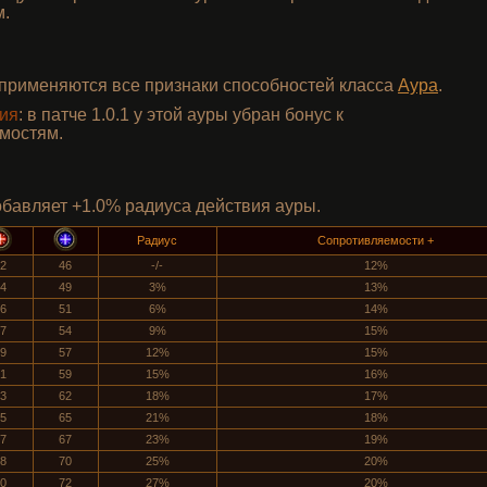
м.
и применяются все признаки способностей класса
Аура
.
ия
: в патче 1.0.1 у этой ауры убран бонус к
мостям.
бавляет +1.0% радиуса действия ауры.
Радиус
Сопротивляемости +
2
46
-/-
12%
4
49
3%
13%
6
51
6%
14%
7
54
9%
15%
9
57
12%
15%
1
59
15%
16%
3
62
18%
17%
5
65
21%
18%
7
67
23%
19%
8
70
25%
20%
0
72
27%
20%