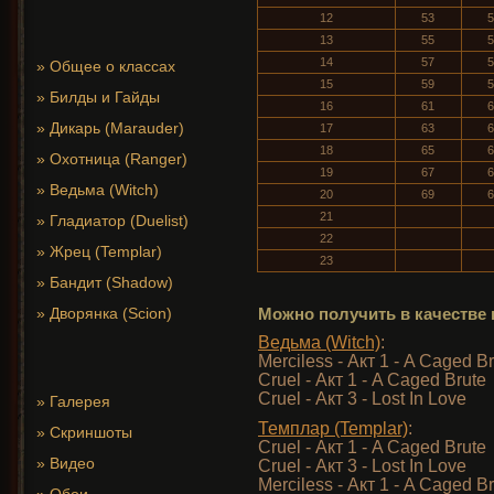
12
53
5
13
55
5
14
57
5
»
Общее о классах
15
59
5
»
Билды и Гайды
16
61
6
»
Дикарь (Marauder)
17
63
6
18
65
6
»
Охотница (Ranger)
19
67
6
»
Ведьма (Witch)
20
69
6
21
»
Гладиатор (Duelist)
22
»
Жрец (Templar)
23
»
Бандит (Shadow)
»
Дворянка (Scion)
Можно получить в качестве 
Ведьма (Witch)
:
Merciless - Акт 1 - A Caged B
Cruel - Акт 1 - A Caged Brute
Cruel - Акт 3 - Lost In Love
»
Галерея
Темплар (Templar)
:
»
Скриншоты
Cruel - Акт 1 - A Caged Brute
»
Видео
Cruel - Акт 3 - Lost In Love
Merciless - Акт 1 - A Caged B