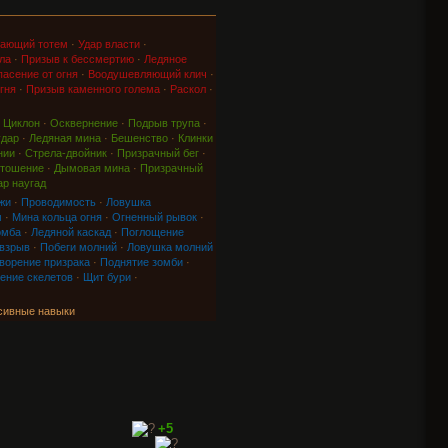
ающий тотем
·
Удар власти
·
ла
·
Призыв к бессмертию
·
Ледяное
асение от огня
·
Воодушевляющий клич
·
гня
·
Призыв каменного голема
·
Раскол
·
·
Циклон
·
Осквернение
·
Подрыв трупа
·
удар
·
Ледяная мина
·
Бешенство
·
Клинки
нии
·
Стрела-двойник
·
Призрачный бег
·
тошение
·
Дымовая мина
·
Призрачный
ар наугад
жи
·
Проводимость
·
Ловушка
м
·
Мина кольца огня
·
Огненный рывок
·
омба
·
Ледяной каскад
·
Поглощение
 взрыв
·
Побеги молний
·
Ловушка молний
ворение призрака
·
Поднятие зомби
·
ение скелетов
·
Щит бури
·
сивные навыки
+5