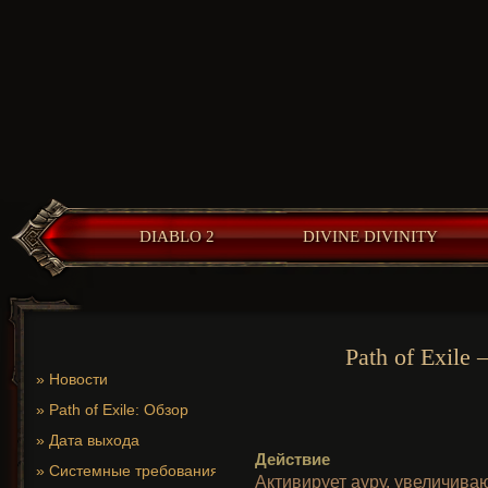
DIABLO 2
DIVINE DIVINITY
Path of Exile
»
Новости
»
Path of Exile: Обзор
»
Дата выхода
Действие
»
Системные требования
Активирует ауру, увеличива