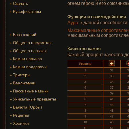
огнем герою и его союзника
»
Скачать
»
Русификаторы
Функции и взаимодействия
Аура
: к данной способност
Максимальные сопротивлен
»
База знаний
максимальным сопротивляе
»
Общее о предметах
Качество камня
»
Общее о навыках
Каждый процент качества до
»
Камни навыков
Уровень
»
Камни поддержки
1
31
3
»
Триггеры
2
33
3
3
35
3
»
Ваал-камни
4
37
3
»
Пассивные навыки
5
39
3
»
Уникальные предметы
6
41
4
7
43
4
»
Валюта (Орбы)
8
45
4
»
Рецепты
9
47
4
10
49
4
»
Хроники
11
51
5