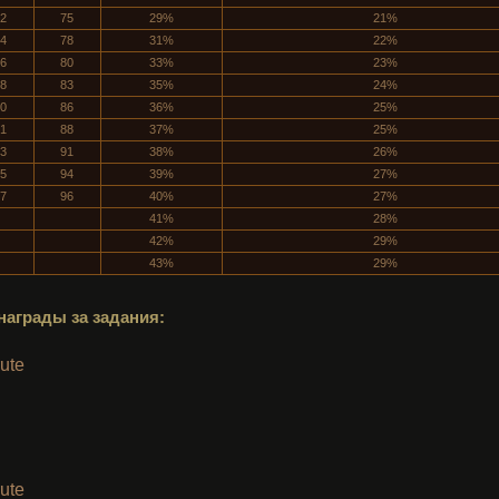
2
75
29%
21%
4
78
31%
22%
6
80
33%
23%
8
83
35%
24%
0
86
36%
25%
1
88
37%
25%
3
91
38%
26%
5
94
39%
27%
7
96
40%
27%
41%
28%
42%
29%
43%
29%
награды за задания:
rute
rute