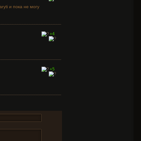
ryti и пока не могу
+4
+5