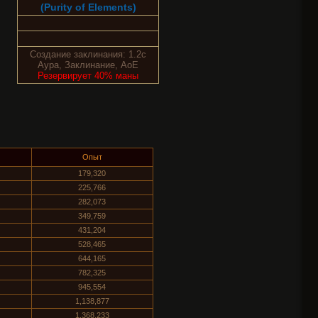
(Purity of Elements)
Создание заклинания: 1.2с
Аура, Заклинание, AoE
Резервирует 40% маны
Опыт
179,320
225,766
282,073
349,759
431,204
528,465
644,165
782,325
945,554
1,138,877
1,368,233