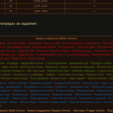
23
1076–1614
-/-
24
1176–1764
-/-
24
1284–1926
-/-
награды за задания:
Камни навыков (Skills Gems):
дков
·
Жгучая злоба
·
Аниматрон
·
Рассечение
·
Тотем-приманка
·
Решимость
·
Поглощ
ости
·
Пылающий тотем
·
Леденящий Молот
·
Сотрясение
·
Тяжелый удар
·
Вестник пеп
ней
·
Наскок
·
Удар молний
·
Расплавленный панцирь
·
Магмовый удар
·
Наказание
·
Сп
гающие узы
·
Удар щитом
·
Сотрясающий тотем
·
Статичный разряд
·
Призыв голема о
й удар
·
Живучесть
·
Метка вождя
оня
·
Очередь
·
Медвежий капкан
·
Стрела-двойник
·
Кровавый угар
·
Горящая стрела
·
Удар стихий
·
Бесплотные ножи
·
Взрывная стрела
·
Огненная ловушка
·
Внезапный 
олодная ненависть
·
Вестник льда
·
Ледяной выстрел
·
Ледяная ловушка
·
Стрела мол
 стрела
·
Уязвимость к снарядам
·
Надрез
·
Спасение от холода
·
Ливень стрел
·
Опус
·
Призыв голема льда
·
Путы времени
·
Вихрь стрел
·
Удар гадюки
·
Шквал клинков
·
Уд
хание
·
Метка убийцы
·
Шаровая молния
·
Подношение костей
·
Ясность ума
·
Укус сту
ряд
·
Дисциплина
·
Уязвимость к стихиям
·
Слабость
·
Огненный шар
·
Огненный штор
пламени
·
Горючесть
·
Подношение плоти
·
Волна холода
·
Обморожение
·
Морозная б
на льда
·
Кольцо льда
·
Ледяное копье
·
Ледяной шторм
·
Испепеление
·
Кинетический
ый шар
·
Сфера бурь
·
Перелив силы
·
Спасение от стихий
·
Спасение от молний
·
Сот
олний
·
Искра
·
Призыв бури
·
Призыв голема хаоса
·
Призыв неистового духа
·
Сотвор
в
выков (Skills Gems)
·
Камни поддержки (Support Gems)
·
Триггеры (Trigger Gems)
·
Пас