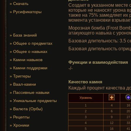
»
Скачать
Создает в указанном месте 
которые не наносят урона в
»
Русификаторы
также на 75% замедляет их р
момента установки взрывае
Морозная бомба (Frost Bom
атакующего навыка с уроном
»
База знаний
Базовая длительность: 3.5 с
»
Общее о предметах
Базовая длительность отриц
»
Общее о навыках
»
Камни навыков
Функции и взаимодействия
»
Камни поддержки
-/-
»
Триггеры
Качество камня
»
Ваал-камни
Каждый процент качества до
»
Пассивные навыки
Уровень
»
Уникальные предметы
1
4
16
»
Валюта (Орбы)
2
6
20
»
Рецепты
3
9
27
4
12
33
»
Хроники
5
16
41