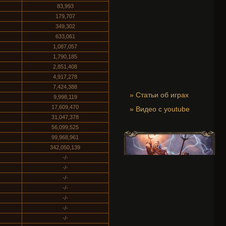
83,993
179,707
349,302
633,061
1,087,057
1,790,185
2,851,408
4,917,278
7,424,388
»
Статьи об играх
9,998,119
17,609,470
»
Видео с youtube
31,047,378
56,099,525
99,968,961
342,050,139
-/-
-/-
-/-
-/-
-/-
-/-
-/-