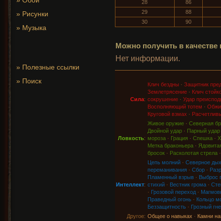
»
Обои
28
86
29
88
»
Рисунки
30
90
»
Музыка
Можно получить в качестве 
Нет информации.
»
Полезные ссылки
»
Поиск
Клич бездны
·
Защитник пре
Землетрясение
·
Клич стойк
Сила
:
сокрушение
·
Удар преиспод
Восполняющий тотем
·
Обжи
Круговой взмах
·
Расчетливы
Живое оружие
·
Северная бр
Двойной удар
·
Парный удар
Ловкость
:
мороза
·
Грация
·
Спешка
·
Х
Метка браконьера
·
Ядовитая
бросок
·
Расколотая стрела
Цепь молний
·
Северное ды
переманивания
·
Сбор
·
Раз
Пламенный взрыв
·
Выброс 
Интеллект
:
стихий
·
Вестник грома
·
Сте
·
Грозовой переход
·
Магмов
Праведный огонь
·
Кольцо м
Беззащитность
·
Грозный гне
Другое:
Общее о навыках
·
Камни на