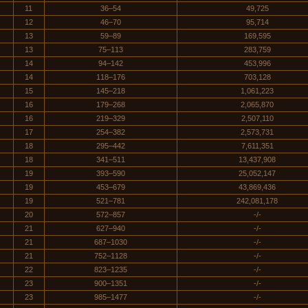
11
36–54
49,725
12
46–70
95,714
13
59–89
169,595
13
75–113
283,759
14
94–142
453,996
14
118–176
703,128
15
145–218
1,061,223
16
179–268
2,065,870
16
219–329
2,507,110
17
254–382
2,573,731
18
295–442
7,611,351
18
341–511
13,437,908
19
393–590
25,052,147
19
453–679
43,869,436
19
521–781
242,081,178
20
572–857
-/-
21
627–940
-/-
21
687–1030
-/-
21
752–1128
-/-
22
823–1235
-/-
23
900–1351
-/-
23
985–1477
-/-