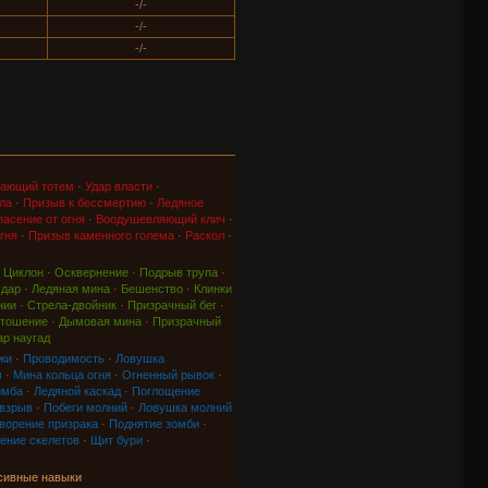
-/-
-/-
-/-
ающий тотем
·
Удар власти
·
ла
·
Призыв к бессмертию
·
Ледяное
асение от огня
·
Воодушевляющий клич
·
гня
·
Призыв каменного голема
·
Раскол
·
·
Циклон
·
Осквернение
·
Подрыв трупа
·
удар
·
Ледяная мина
·
Бешенство
·
Клинки
нии
·
Стрела-двойник
·
Призрачный бег
·
тошение
·
Дымовая мина
·
Призрачный
ар наугад
жи
·
Проводимость
·
Ловушка
м
·
Мина кольца огня
·
Огненный рывок
·
омба
·
Ледяной каскад
·
Поглощение
 взрыв
·
Побеги молний
·
Ловушка молний
ворение призрака
·
Поднятие зомби
·
ение скелетов
·
Щит бури
·
сивные навыки