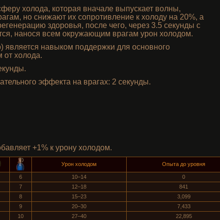
сферу холода, которая вначале выпускает волны,
рагам, но снижают их сопротивление к холоду на 20%, а
егенерацию здоровья, после чего, через 3.5 секунды с
тся, нанося всем окружающим врагам урон холодом.
b) является навыком поддержки для основного
 от холода.
екунды.
ательного эффекта на врагах: 2 секунды.
бавляет +1% к урону холодом.
Урон холодом
Опыта до уровня
6
10–14
0
7
12–18
841
8
15–23
3,099
9
20–30
7,433
10
27–40
22,895