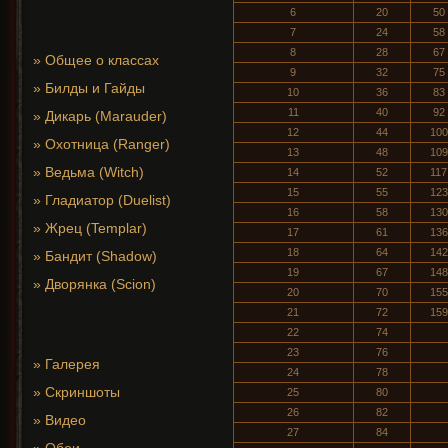
6
20
50
7
24
58
8
28
67
»
Общее о классах
9
32
75
»
Билды и Гайды
10
36
83
11
40
92
»
Дикарь (Marauder)
12
44
100
»
Охотница (Ranger)
13
48
109
»
Ведьма (Witch)
14
52
117
15
55
123
»
Гладиатор (Duelist)
16
58
130
»
Жрец (Templar)
17
61
136
18
64
142
»
Бандит (Shadow)
19
67
148
»
Дворянка (Scion)
20
70
155
21
72
159
22
74
23
76
»
Галерея
24
78
»
Скриншоты
25
80
26
82
»
Видео
27
84