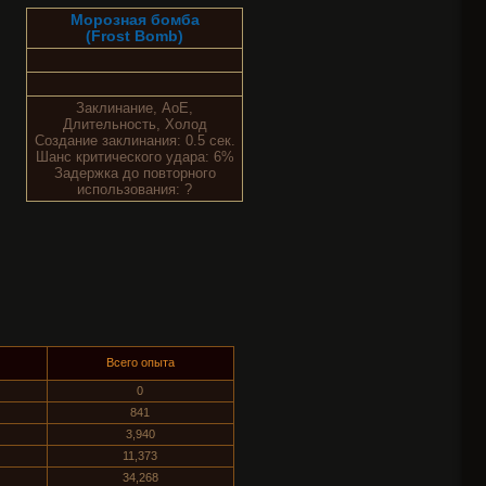
Морозная бомба
(Frost Bomb)
Заклинание, AoE,
Длительность, Холод
Создание заклинания: 0.5 сек.
Шанс критического удара: 6%
Задержка до повторного
использования: ?
Всего опыта
0
841
3,940
11,373
34,268