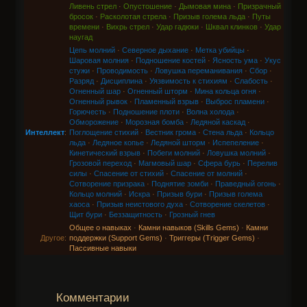
Ливень стрел
·
Опустошение
·
Дымовая мина
·
Призрачный
бросок
·
Расколотая стрела
·
Призыв голема льда
·
Путы
времени
·
Вихрь стрел
·
Удар гадюки
·
Шквал клинков
·
Удар
наугад
Цепь молний
·
Северное дыхание
·
Метка убийцы
·
Шаровая молния
·
Подношение костей
·
Ясность ума
·
Укус
стужи
·
Проводимость
·
Ловушка переманивания
·
Сбор
·
Разряд
·
Дисциплина
·
Уязвимость к стихиям
·
Слабость
·
Огненный шар
·
Огненный шторм
·
Мина кольца огня
·
Огненный рывок
·
Пламенный взрыв
·
Выброс пламени
·
Горючесть
·
Подношение плоти
·
Волна холода
·
Обморожение
·
Морозная бомба
·
Ледяной каскад
·
Интеллект
:
Поглощение стихий
·
Вестник грома
·
Стена льда
·
Кольцо
льда
·
Ледяное копье
·
Ледяной шторм
·
Испепеление
·
Кинетический взрыв
·
Побеги молний
·
Ловушка молний
·
Грозовой переход
·
Магмовый шар
·
Сфера бурь
·
Перелив
силы
·
Спасение от стихий
·
Спасение от молний
·
Сотворение призрака
·
Поднятие зомби
·
Праведный огонь
·
Кольцо молний
·
Искра
·
Призыв бури
·
Призыв голема
хаоса
·
Призыв неистового духа
·
Сотворение скелетов
·
Щит бури
·
Беззащитность
·
Грозный гнев
Общее о навыках
·
Камни навыков (Skills Gems)
·
Камни
Другое:
поддержки (Support Gems)
·
Триггеры (Trigger Gems)
·
Пассивные навыки
Комментарии