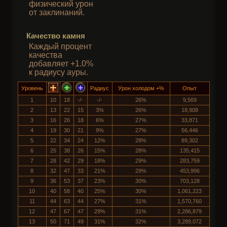
физический урон
от заклинаний.
Качество камня
Каждый процент
качества
добавляет +1.0%
к радиусу ауры.
Уровень
Радиус
Урон холодом +%
Опыт
1
10
18
-/-
-/-
26%
9,569
2
13
22
15
3%
26%
18,908
3
16
26
18
6%
27%
33,871
4
19
30
21
9%
27%
56,446
5
22
34
24
12%
28%
89,302
6
25
38
26
15%
28%
135,415
7
28
42
29
18%
29%
283,759
8
32
47
33
21%
29%
453,996
9
36
53
37
23%
30%
703,128
10
40
58
40
25%
30%
1,061,223
11
44
63
44
27%
31%
1,570,760
12
47
67
47
29%
31%
2,286,879
13
50
71
49
31%
32%
3,289,072