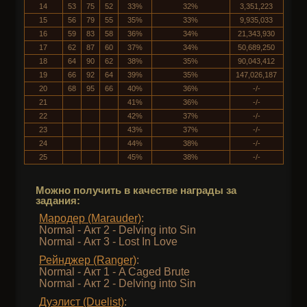
14
53
75
52
33%
32%
3,351,223
15
56
79
55
35%
33%
9,935,033
16
59
83
58
36%
34%
21,343,930
17
62
87
60
37%
34%
50,689,250
18
64
90
62
38%
35%
90,043,412
19
66
92
64
39%
35%
147,026,187
20
68
95
66
40%
36%
-/-
21
41%
36%
-/-
22
42%
37%
-/-
23
43%
37%
-/-
24
44%
38%
-/-
25
45%
38%
-/-
Можно получить в качестве награды за
задания:
Мародер (Marauder)
:
Normal - Акт 2 - Delving into Sin
Normal - Акт 3 - Lost In Love
Рейнджер (Ranger)
:
Normal - Акт 1 - A Caged Brute
Normal - Акт 2 - Delving into Sin
Дуэлист (Duelist)
: