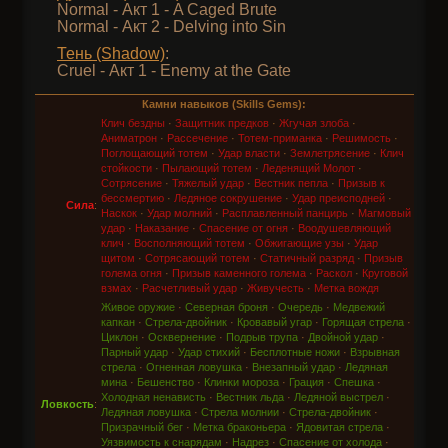
Normal - Акт 1 - A Caged Brute
Normal - Акт 2 - Delving into Sin
Тень (Shadow)
:
Cruel - Акт 1 - Enemy at the Gate
Камни навыков (Skills Gems):
Клич бездны
·
Защитник предков
·
Жгучая злоба
·
Аниматрон
·
Рассечение
·
Тотем-приманка
·
Решимость
·
Поглощающий тотем
·
Удар власти
·
Землетрясение
·
Клич
стойкости
·
Пылающий тотем
·
Леденящий Молот
·
Сотрясение
·
Тяжелый удар
·
Вестник пепла
·
Призыв к
бессмертию
·
Ледяное сокрушение
·
Удар преисподней
·
Сила
:
Наскок
·
Удар молний
·
Расплавленный панцирь
·
Магмовый
удар
·
Наказание
·
Спасение от огня
·
Воодушевляющий
клич
·
Восполняющий тотем
·
Обжигающие узы
·
Удар
щитом
·
Сотрясающий тотем
·
Статичный разряд
·
Призыв
голема огня
·
Призыв каменного голема
·
Раскол
·
Круговой
взмах
·
Расчетливый удар
·
Живучесть
·
Метка вождя
Живое оружие
·
Северная броня
·
Очередь
·
Медвежий
капкан
·
Стрела-двойник
·
Кровавый угар
·
Горящая стрела
·
Циклон
·
Осквернение
·
Подрыв трупа
·
Двойной удар
·
Парный удар
·
Удар стихий
·
Бесплотные ножи
·
Взрывная
стрела
·
Огненная ловушка
·
Внезапный удар
·
Ледяная
мина
·
Бешенство
·
Клинки мороза
·
Грация
·
Спешка
·
Холодная ненависть
·
Вестник льда
·
Ледяной выстрел
·
Ловкость
:
Ледяная ловушка
·
Стрела молнии
·
Стрела-двойник
·
Призрачный бег
·
Метка браконьера
·
Ядовитая стрела
·
Уязвимость к снарядам
·
Надрез
·
Спасение от холода
·