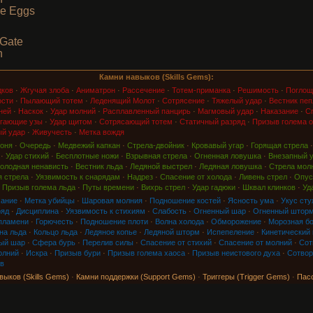
me Eggs
 Gate
n
Камни навыков (Skills Gems):
дков
·
Жгучая злоба
·
Аниматрон
·
Рассечение
·
Тотем-приманка
·
Решимость
·
Поглощ
ости
·
Пылающий тотем
·
Леденящий Молот
·
Сотрясение
·
Тяжелый удар
·
Вестник пеп
ней
·
Наскок
·
Удар молний
·
Расплавленный панцирь
·
Магмовый удар
·
Наказание
·
Сп
гающие узы
·
Удар щитом
·
Сотрясающий тотем
·
Статичный разряд
·
Призыв голема о
й удар
·
Живучесть
·
Метка вождя
оня
·
Очередь
·
Медвежий капкан
·
Стрела-двойник
·
Кровавый угар
·
Горящая стрела
·
Удар стихий
·
Бесплотные ножи
·
Взрывная стрела
·
Огненная ловушка
·
Внезапный 
олодная ненависть
·
Вестник льда
·
Ледяной выстрел
·
Ледяная ловушка
·
Стрела мол
 стрела
·
Уязвимость к снарядам
·
Надрез
·
Спасение от холода
·
Ливень стрел
·
Опус
·
Призыв голема льда
·
Путы времени
·
Вихрь стрел
·
Удар гадюки
·
Шквал клинков
·
Уд
хание
·
Метка убийцы
·
Шаровая молния
·
Подношение костей
·
Ясность ума
·
Укус сту
ряд
·
Дисциплина
·
Уязвимость к стихиям
·
Слабость
·
Огненный шар
·
Огненный штор
пламени
·
Горючесть
·
Подношение плоти
·
Волна холода
·
Обморожение
·
Морозная б
на льда
·
Кольцо льда
·
Ледяное копье
·
Ледяной шторм
·
Испепеление
·
Кинетический
ый шар
·
Сфера бурь
·
Перелив силы
·
Спасение от стихий
·
Спасение от молний
·
Сот
олний
·
Искра
·
Призыв бури
·
Призыв голема хаоса
·
Призыв неистового духа
·
Сотвор
в
выков (Skills Gems)
·
Камни поддержки (Support Gems)
·
Триггеры (Trigger Gems)
·
Пас