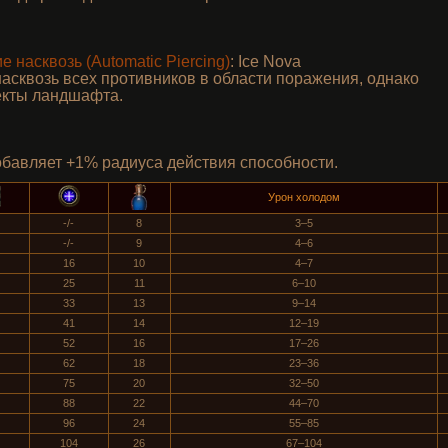
 насквозь (Automatic Piercing)
: Ice Nova
асквозь всех противников в области поражения, однако
екты ландшафта.
обавляет +1% радиуса действия способности.
Урон холодом
-/-
8
3–5
-/-
9
4–6
16
10
4–7
25
11
6–10
33
13
9–14
41
14
12–19
52
16
17–26
62
18
23–36
75
20
32–50
88
22
44–70
96
24
55–85
104
26
67–104