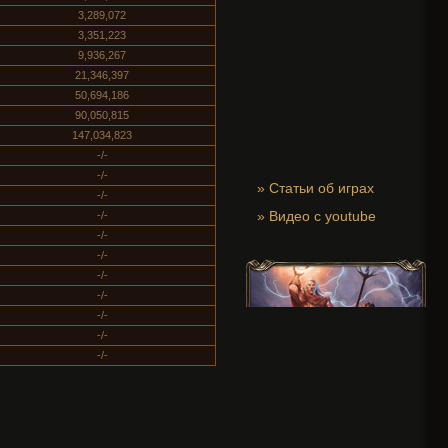
3,289,072
3,351,223
9,936,267
21,346,397
50,694,186
90,050,815
147,034,823
-/-
-/-
»
Статьи об играх
-/-
»
Видео с youtube
-/-
-/-
-/-
-/-
-/-
-/-
-/-
-/-