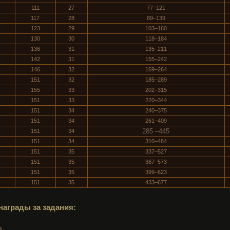
111
27
77–121
117
28
89–139
123
29
103–160
130
30
118–184
136
31
135–211
142
31
155–242
146
32
169–264
151
32
185–289
155
33
202–315
151
33
220–344
151
34
240–375
151
34
261–409
285 –445
151
34
151
34
310–484
151
35
337–527
151
35
367–573
151
35
399–623
151
35
433–677
награды за задания:
n