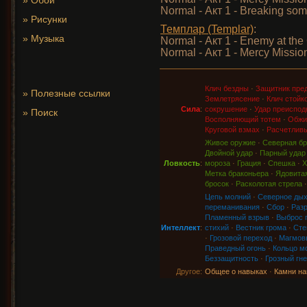
»
Обои
Normal - Акт 1 - Breaking so
»
Рисунки
Темплар (Templar)
:
»
Музыка
Normal - Акт 1 - Enemy at the
Normal - Акт 1 - Mercy Missio
Клич бездны
·
Защитник пре
»
Полезные ссылки
Землетрясение
·
Клич стойк
Сила
:
сокрушение
·
Удар преиспод
»
Поиск
Восполняющий тотем
·
Обжи
Круговой взмах
·
Расчетливы
Живое оружие
·
Северная бр
Двойной удар
·
Парный удар
Ловкость
:
мороза
·
Грация
·
Спешка
·
Х
Метка браконьера
·
Ядовитая
бросок
·
Расколотая стрела
Цепь молний
·
Северное ды
переманивания
·
Сбор
·
Раз
Пламенный взрыв
·
Выброс 
Интеллект
:
стихий
·
Вестник грома
·
Сте
·
Грозовой переход
·
Магмов
Праведный огонь
·
Кольцо м
Беззащитность
·
Грозный гне
Другое:
Общее о навыках
·
Камни на