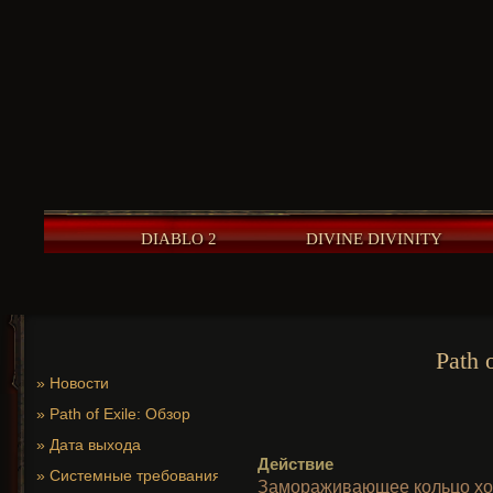
DIABLO 2
DIVINE DIVINITY
Path 
»
Новости
»
Path of Exile: Обзор
»
Дата выхода
Действие
»
Системные требования
Замораживающее кольцо хол