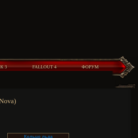
К 3
FALLOUT 4
ФОРУМ
 Nova)
Кольцо льда