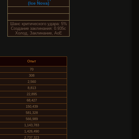
(Ice Nova)
Шанс критического удара: 5%
Создание заклинания: 0.935с
Холод, Заклинание, AoE
Опыт
70
308
2,560
8,813
22,895
68,427
150,439
581,328
566,989
1,143,783
1,426,490
2,737,323