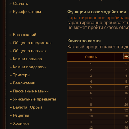
»
Скачать
»
Русификаторы
Функции и взаимодействия
Гарантированное пробивание
гарантированно пробивает н
не может пройти сквозь объ
»
База знаний
Качество камня
»
Общее о предметах
Каждый процент качества д
»
Общее о навыках
Уровень
»
Камни навыков
1
1
»
Камни поддержки
2
2
»
Триггеры
3
4
4
8
»
Ваал-камни
5
12
»
Пассивные навыки
6
16
»
Уникальные предметы
7
21
8
26
»
Валюта (Орбы)
9
32
»
Рецепты
10
38
11
42
»
Хроники
12
46