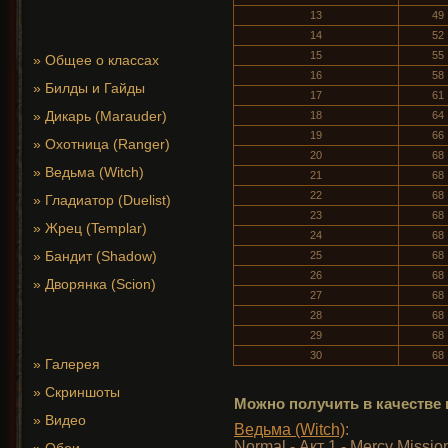
13
49
14
52
15
55
»
Общее о классах
16
58
»
Билды и Гайды
17
61
»
Дикарь (Marauder)
18
64
19
66
»
Охотница (Ranger)
20
68
»
Ведьма (Witch)
21
68
22
68
»
Гладиатор (Duelist)
23
68
»
Жрец (Templar)
24
68
»
Бандит (Shadow)
25
68
26
68
»
Дворянка (Scion)
27
68
28
68
29
68
30
68
»
Галерея
»
Скриншоты
Можно получить в качестве 
»
Видео
Ведьма (Witch)
:
Normal - Акт 1 - Mercy Missio