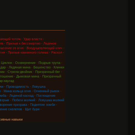
ающий тотем
·
Удар власти
·
ла
·
Призыв к бессмертию
·
Ледяное
асение от огня
·
Воодушевляющий клич
·
гня
·
Призыв каменного голема
·
Раскол
·
·
Циклон
·
Осквернение
·
Подрыв трупа
·
удар
·
Ледяная мина
·
Бешенство
·
Клинки
нии
·
Стрела-двойник
·
Призрачный бег
·
тошение
·
Дымовая мина
·
Призрачный
ар наугад
жи
·
Проводимость
·
Ловушка
м
·
Мина кольца огня
·
Огненный рывок
·
омба
·
Ледяной каскад
·
Поглощение
 взрыв
·
Побеги молний
·
Ловушка молний
ворение призрака
·
Поднятие зомби
·
ение скелетов
·
Щит бури
·
сивные навыки