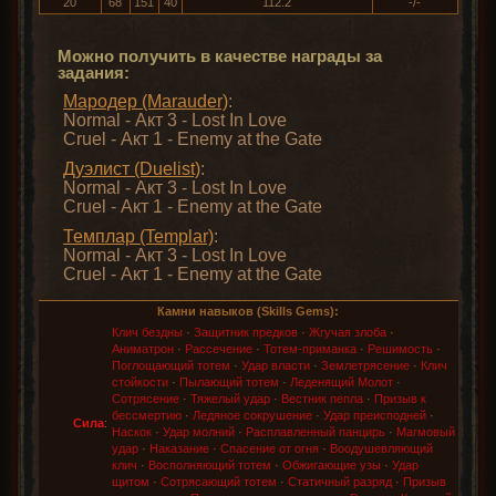
20
68
151
40
112.2
-/-
Можно получить в качестве награды за
задания:
Мародер (Marauder)
:
Normal - Акт 3 - Lost In Love
Cruel - Акт 1 - Enemy at the Gate
Дуэлист (Duelist)
:
Normal - Акт 3 - Lost In Love
Cruel - Акт 1 - Enemy at the Gate
Темплар (Templar)
:
Normal - Акт 3 - Lost In Love
Cruel - Акт 1 - Enemy at the Gate
Камни навыков (Skills Gems):
Клич бездны
·
Защитник предков
·
Жгучая злоба
·
Аниматрон
·
Рассечение
·
Тотем-приманка
·
Решимость
·
Поглощающий тотем
·
Удар власти
·
Землетрясение
·
Клич
стойкости
·
Пылающий тотем
·
Леденящий Молот
·
Сотрясение
·
Тяжелый удар
·
Вестник пепла
·
Призыв к
бессмертию
·
Ледяное сокрушение
·
Удар преисподней
·
Сила
:
Наскок
·
Удар молний
·
Расплавленный панцирь
·
Магмовый
удар
·
Наказание
·
Спасение от огня
·
Воодушевляющий
клич
·
Восполняющий тотем
·
Обжигающие узы
·
Удар
щитом
·
Сотрясающий тотем
·
Статичный разряд
·
Призыв