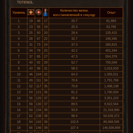
тотема.
Количество жизни,
Уровень
Опыт
восстановленной в секунду
1
19
48
17
20.7
81,983
2
23
56
19
25.3
63,765
3
25
60
20
28.4
135,415
4
28
67
22
32.7
199,345
5
31
73
24
37.3
285,815
6
34
79
25
42.2
401,344
7
37
85
27
47.3
554,379
8
40
92
29
52.7
755,049
9
43
98
31
58.3
1,016,533
10
46
104
32
64.3
1,355,511
11
49
111
34
70.6
1,791,769
12
52
117
35
75.8
1,498,138
13
54
121
36
81.2
1,790,934
14
56
125
37
85.4
3,351,223
15
58
130
37
89.5
9,922,564
16
60
134
38
93.9
21,318,990
17
62
138
38
98.4
50,639,372
18
64
142
39
102.8
89,968,595
19
66
146
39
107.4
146,938,899