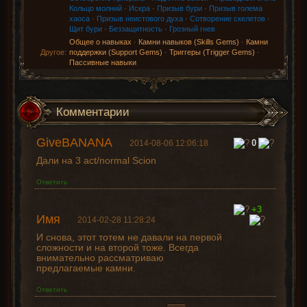
Кольцо молний
·
Искра
·
Призыв бури
·
Призыв голема
хаоса
·
Призыв неистового духа
·
Сотворение скелетов
·
Щит бури
·
Беззащитность
·
Грозный гнев
Общее о навыках
·
Камни навыков (Skills Gems)
·
Камни
Другое:
поддержки (Support Gems)
·
Триггеры (Trigger Gems)
·
Пассивные навыки
Комментарии
GiveBANANA
0
2014-08-06 12:06:18
Дали на 3 act/normal Scion
Ответить
+3
Имя
2014-02-28 11:28:24
И снова, этот тотем не давали на первой
сложности и на второй тоже. Всегда
внимательно рассматриваю
предлагаемые камни.
Ответить