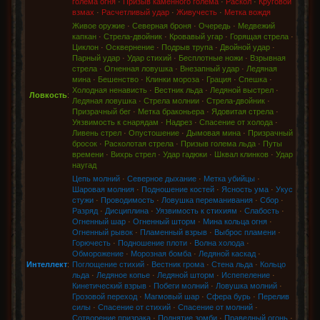
голема огня
·
Призыв каменного голема
·
Раскол
·
Круговой
взмах
·
Расчетливый удар
·
Живучесть
·
Метка вождя
Живое оружие
·
Северная броня
·
Очередь
·
Медвежий
капкан
·
Стрела-двойник
·
Кровавый угар
·
Горящая стрела
·
Циклон
·
Осквернение
·
Подрыв трупа
·
Двойной удар
·
Парный удар
·
Удар стихий
·
Бесплотные ножи
·
Взрывная
стрела
·
Огненная ловушка
·
Внезапный удар
·
Ледяная
мина
·
Бешенство
·
Клинки мороза
·
Грация
·
Спешка
·
Холодная ненависть
·
Вестник льда
·
Ледяной выстрел
·
Ловкость
:
Ледяная ловушка
·
Стрела молнии
·
Стрела-двойник
·
Призрачный бег
·
Метка браконьера
·
Ядовитая стрела
·
Уязвимость к снарядам
·
Надрез
·
Спасение от холода
·
Ливень стрел
·
Опустошение
·
Дымовая мина
·
Призрачный
бросок
·
Расколотая стрела
·
Призыв голема льда
·
Путы
времени
·
Вихрь стрел
·
Удар гадюки
·
Шквал клинков
·
Удар
наугад
Цепь молний
·
Северное дыхание
·
Метка убийцы
·
Шаровая молния
·
Подношение костей
·
Ясность ума
·
Укус
стужи
·
Проводимость
·
Ловушка переманивания
·
Сбор
·
Разряд
·
Дисциплина
·
Уязвимость к стихиям
·
Слабость
·
Огненный шар
·
Огненный шторм
·
Мина кольца огня
·
Огненный рывок
·
Пламенный взрыв
·
Выброс пламени
·
Горючесть
·
Подношение плоти
·
Волна холода
·
Обморожение
·
Морозная бомба
·
Ледяной каскад
·
Интеллект
:
Поглощение стихий
·
Вестник грома
·
Стена льда
·
Кольцо
льда
·
Ледяное копье
·
Ледяной шторм
·
Испепеление
·
Кинетический взрыв
·
Побеги молний
·
Ловушка молний
·
Грозовой переход
·
Магмовый шар
·
Сфера бурь
·
Перелив
силы
·
Спасение от стихий
·
Спасение от молний
·
Сотворение призрака
·
Поднятие зомби
·
Праведный огонь
·