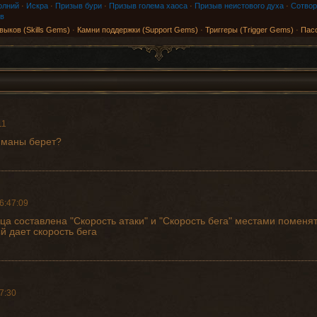
олний
·
Искра
·
Призыв бури
·
Призыв голема хаоса
·
Призыв неистового духа
·
Сотвор
в
выков (Skills Gems)
·
Камни поддержки (Support Gems)
·
Триггеры (Trigger Gems)
·
Пас
11
ра маны берет?
6:47:09
а составлена "Скорость атаки" и "Скорость бега" местами поменят
й дает скорость бега
7:30