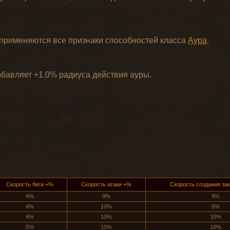
и применяются все признаки способностей класса
Аура
.
бавляет +1.0% радиуса действия ауры.
Скорость бега +%
Скорость атаки +%
Скорость создания за
4%
9%
9%
4%
10%
9%
4%
10%
10%
5%
10%
10%