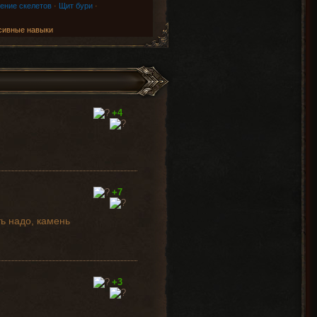
ение скелетов
·
Щит бури
·
сивные навыки
+4
+7
ь надо, камень
+3