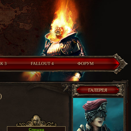
К 3
FALLOUT 4
ФОРУМ
)
Спешка