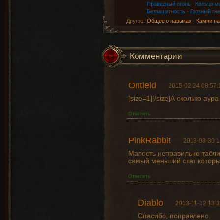
Праведный огонь
·
Кольцо м
Беззащитность
·
Грозный гне
Другое:
Общее о навыках
·
Камни на
Комментарии
Ontield
2015-02-24 08:57:
[size=1][/size]А сколько ау
Ответить
PinkRabbit
2013-08-30 1
Малость неправильно таблиц
самый меньший стат которы
Ответить
Diablo
2013-11-12 13:3
Спасибо, поправлено.