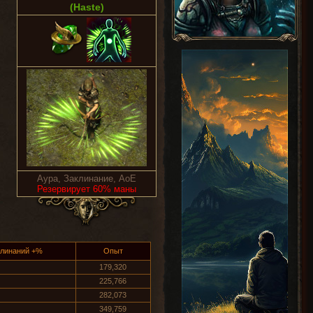
(Haste)
Аура, Заклинание, AoE
Резервирует 60% маны
клинаний +%
Опыт
179,320
225,766
282,073
349,759