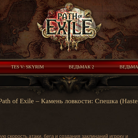
TES V: SKYRIM
ВЕДЬМАК 2
ВЕДЬМА
Path of Exile – Камень ловкости: Спешка (Haste
ю скорость атаки, бега и создания заклинаний игроку и