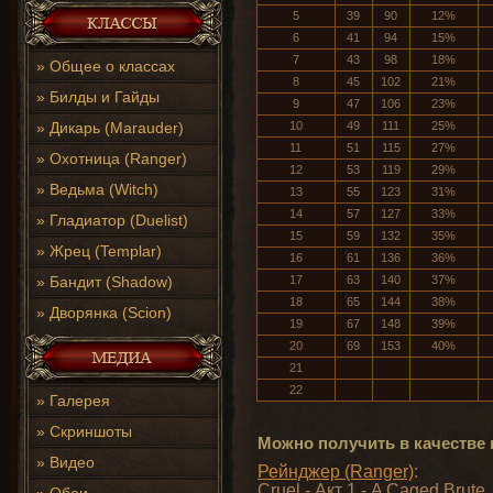
5
39
90
12%
6
41
94
15%
7
43
98
18%
»
Общее о классах
8
45
102
21%
»
Билды и Гайды
9
47
106
23%
»
Дикарь (Marauder)
10
49
111
25%
11
51
115
27%
»
Охотница (Ranger)
12
53
119
29%
»
Ведьма (Witch)
13
55
123
31%
14
57
127
33%
»
Гладиатор (Duelist)
15
59
132
35%
»
Жрец (Templar)
16
61
136
36%
»
Бандит (Shadow)
17
63
140
37%
18
65
144
38%
»
Дворянка (Scion)
19
67
148
39%
20
69
153
40%
21
22
»
Галерея
»
Скриншоты
Можно получить в качестве 
»
Видео
Рейнджер (Ranger)
:
Cruel - Акт 1 - A Caged Brute