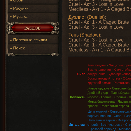
»
Обои
Cruel - Акт 3 - Lost In Love
»
Рисунки
Merciless - Акт 1 - A Caged B
»
Музыка
Дуэлист (Duelist)
:
Cruel - Акт 1 - A Caged Brute
Cruel - Акт 3 - Lost In Love
Тень (Shadow)
:
»
Полезные ссылки
Cruel - Акт 3 - Lost In Love
Cruel - Акт 1 - A Caged Brute
»
Поиск
Merciless - Акт 1 - A Caged B
Клич бездны
·
Защитник пре
Землетрясение
·
Клич стойк
Сила
:
сокрушение
·
Удар преиспод
Восполняющий тотем
·
Обжи
Круговой взмах
·
Расчетливы
Живое оружие
·
Северная бр
Двойной удар
·
Парный удар
Ловкость
:
мороза
·
Грация
·
Спешка
·
Х
Метка браконьера
·
Ядовитая
бросок
·
Расколотая стрела
Цепь молний
·
Северное ды
переманивания
·
Сбор
·
Раз
Пламенный взрыв
·
Выброс 
Интеллект
:
стихий
·
Вестник грома
·
Сте
·
Грозовой переход
·
Магмов