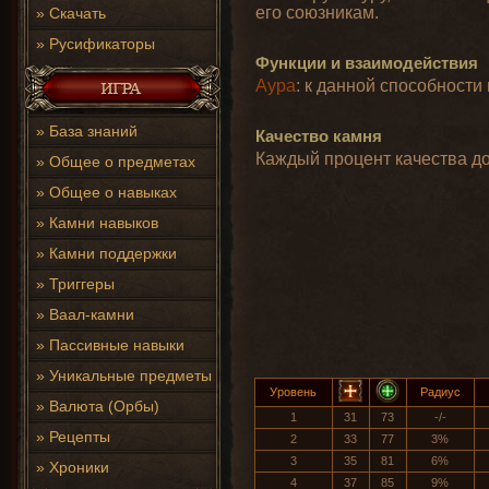
его союзникам.
»
Скачать
»
Русификаторы
Функции и взаимодействия
Аура
: к данной способност
»
База знаний
Качество камня
Каждый процент качества до
»
Общее о предметах
»
Общее о навыках
»
Камни навыков
»
Камни поддержки
»
Триггеры
»
Ваал-камни
»
Пассивные навыки
»
Уникальные предметы
Уровень
Радиус
»
Валюта (Орбы)
1
31
73
-/-
»
Рецепты
2
33
77
3%
3
35
81
6%
»
Хроники
4
37
85
9%