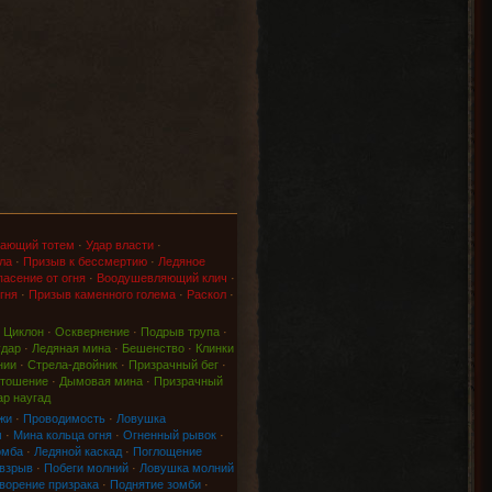
ающий тотем
·
Удар власти
·
ла
·
Призыв к бессмертию
·
Ледяное
асение от огня
·
Воодушевляющий клич
·
гня
·
Призыв каменного голема
·
Раскол
·
·
Циклон
·
Осквернение
·
Подрыв трупа
·
удар
·
Ледяная мина
·
Бешенство
·
Клинки
нии
·
Стрела-двойник
·
Призрачный бег
·
тошение
·
Дымовая мина
·
Призрачный
ар наугад
жи
·
Проводимость
·
Ловушка
м
·
Мина кольца огня
·
Огненный рывок
·
омба
·
Ледяной каскад
·
Поглощение
 взрыв
·
Побеги молний
·
Ловушка молний
ворение призрака
·
Поднятие зомби
·