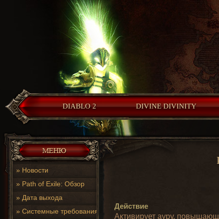
DIABLO 2
DIVINE DIVINITY
»
Новости
»
Path of Exile: Обзор
»
Дата выхода
Действие
»
Системные требования
Активирует ауру, повышающу