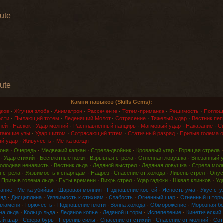
rute
rute
Камни навыков (Skills Gems):
дков
·
Жгучая злоба
·
Аниматрон
·
Рассечение
·
Тотем-приманка
·
Решимость
·
Поглощ
ости
·
Пылающий тотем
·
Леденящий Молот
·
Сотрясение
·
Тяжелый удар
·
Вестник пеп
ней
·
Наскок
·
Удар молний
·
Расплавленный панцирь
·
Магмовый удар
·
Наказание
·
Сп
гающие узы
·
Удар щитом
·
Сотрясающий тотем
·
Статичный разряд
·
Призыв голема о
й удар
·
Живучесть
·
Метка вождя
оня
·
Очередь
·
Медвежий капкан
·
Стрела-двойник
·
Кровавый угар
·
Горящая стрела
·
Удар стихий
·
Бесплотные ножи
·
Взрывная стрела
·
Огненная ловушка
·
Внезапный 
олодная ненависть
·
Вестник льда
·
Ледяной выстрел
·
Ледяная ловушка
·
Стрела мол
 стрела
·
Уязвимость к снарядам
·
Надрез
·
Спасение от холода
·
Ливень стрел
·
Опус
·
Призыв голема льда
·
Путы времени
·
Вихрь стрел
·
Удар гадюки
·
Шквал клинков
·
Уд
хание
·
Метка убийцы
·
Шаровая молния
·
Подношение костей
·
Ясность ума
·
Укус сту
ряд
·
Дисциплина
·
Уязвимость к стихиям
·
Слабость
·
Огненный шар
·
Огненный штор
пламени
·
Горючесть
·
Подношение плоти
·
Волна холода
·
Обморожение
·
Морозная б
на льда
·
Кольцо льда
·
Ледяное копье
·
Ледяной шторм
·
Испепеление
·
Кинетический
ый шар
·
Сфера бурь
·
Перелив силы
·
Спасение от стихий
·
Спасение от молний
·
Сот