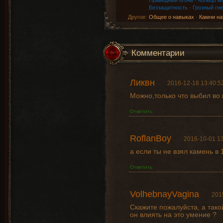
Праведный огонь
·
Кольцо м
Беззащитность
·
Грозный гне
Другое:
Общее о навыках
·
Камни на
Комментарии
Ликвн
2016-12-18 13:40:5
Можно,только что выбил во 
Ответить
RoflanBoy
2016-10-01 13
а если ты не взял камень в 
Ответить
VolhebnayVagina
201
Скажите пожалуйста, а тако
он влиять на это умение ?