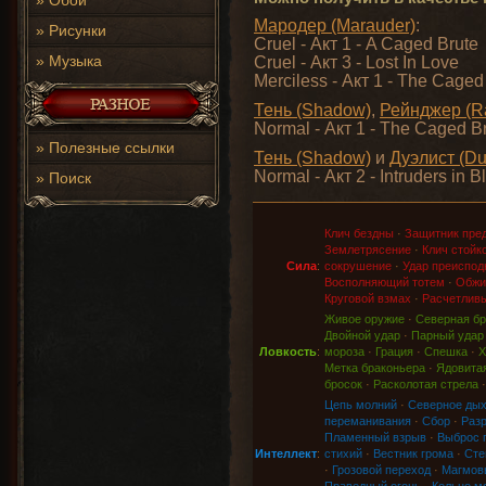
»
Обои
Мародер (Marauder)
:
»
Рисунки
Cruel - Акт 1 - A Caged Brute
»
Музыка
Cruel - Акт 3 - Lost In Love
Merciless - Акт 1 - The Caged
Тень (Shadow)
,
Рейнджер (R
Normal - Акт 1 - The Caged B
»
Полезные ссылки
Тень (Shadow)
и
Дуэлист (Due
Normal - Акт 2 - Intruders in B
»
Поиск
Клич бездны
·
Защитник пре
Землетрясение
·
Клич стойк
Сила
:
сокрушение
·
Удар преиспод
Восполняющий тотем
·
Обжи
Круговой взмах
·
Расчетливы
Живое оружие
·
Северная бр
Двойной удар
·
Парный удар
Ловкость
:
мороза
·
Грация
·
Спешка
·
Х
Метка браконьера
·
Ядовитая
бросок
·
Расколотая стрела
Цепь молний
·
Северное ды
переманивания
·
Сбор
·
Раз
Пламенный взрыв
·
Выброс 
Интеллект
:
стихий
·
Вестник грома
·
Сте
·
Грозовой переход
·
Магмов