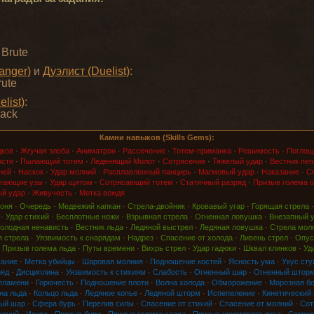
 Brute
anger)
и
Дуэлист (Duelist)
:
rute
list)
:
lack
Камни навыков (Skills Gems):
дков
·
Жгучая злоба
·
Аниматрон
·
Рассечение
·
Тотем-приманка
·
Решимость
·
Поглощ
ости
·
Пылающий тотем
·
Леденящий Молот
·
Сотрясение
·
Тяжелый удар
·
Вестник пеп
ней
·
Наскок
·
Удар молний
·
Расплавленный панцирь
·
Магмовый удар
·
Наказание
·
Сп
гающие узы
·
Удар щитом
·
Сотрясающий тотем
·
Статичный разряд
·
Призыв голема о
й удар
·
Живучесть
·
Метка вождя
оня
·
Очередь
·
Медвежий капкан
·
Стрела-двойник
·
Кровавый угар
·
Горящая стрела
·
Удар стихий
·
Бесплотные ножи
·
Взрывная стрела
·
Огненная ловушка
·
Внезапный 
олодная ненависть
·
Вестник льда
·
Ледяной выстрел
·
Ледяная ловушка
·
Стрела мол
 стрела
·
Уязвимость к снарядам
·
Надрез
·
Спасение от холода
·
Ливень стрел
·
Опус
·
Призыв голема льда
·
Путы времени
·
Вихрь стрел
·
Удар гадюки
·
Шквал клинков
·
Уд
хание
·
Метка убийцы
·
Шаровая молния
·
Подношение костей
·
Ясность ума
·
Укус сту
ряд
·
Дисциплина
·
Уязвимость к стихиям
·
Слабость
·
Огненный шар
·
Огненный штор
пламени
·
Горючесть
·
Подношение плоти
·
Волна холода
·
Обморожение
·
Морозная б
на льда
·
Кольцо льда
·
Ледяное копье
·
Ледяной шторм
·
Испепеление
·
Кинетический
ый шар
·
Сфера бурь
·
Перелив силы
·
Спасение от стихий
·
Спасение от молний
·
Сот