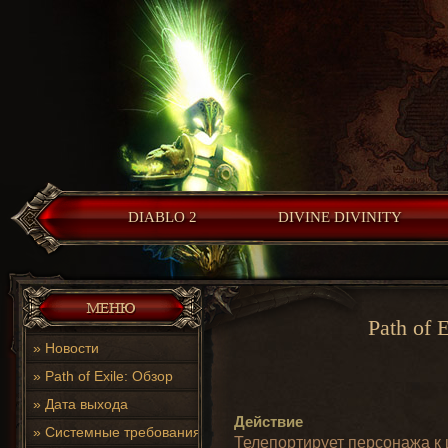
DIABLO 2
DIVINE DIVINITY
Path of 
»
Новости
»
Path of Exile: Обзор
»
Дата выхода
Действие
»
Системные требования
Телепортирует персонажа к 