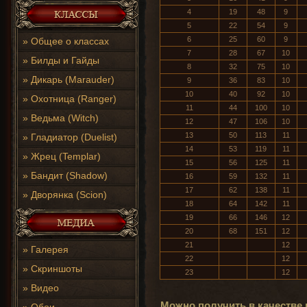
4
19
48
9
5
22
54
9
6
25
60
9
»
Общее о классах
7
28
67
10
»
Билды и Гайды
8
32
75
10
»
Дикарь (Marauder)
9
36
83
10
10
40
92
10
»
Охотница (Ranger)
11
44
100
10
»
Ведьма (Witch)
12
47
106
10
13
50
113
11
»
Гладиатор (Duelist)
14
53
119
11
»
Жрец (Templar)
15
56
125
11
»
Бандит (Shadow)
16
59
132
11
17
62
138
11
»
Дворянка (Scion)
18
64
142
11
19
66
146
12
20
68
151
12
21
12
»
Галерея
22
12
»
Скриншоты
23
12
»
Видео
Можно получить в качестве 