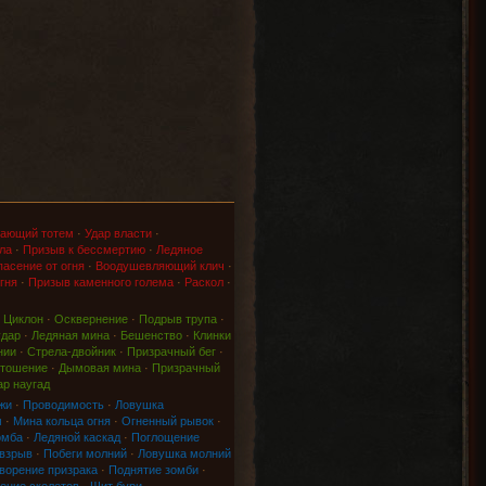
ающий тотем
·
Удар власти
·
ла
·
Призыв к бессмертию
·
Ледяное
асение от огня
·
Воодушевляющий клич
·
гня
·
Призыв каменного голема
·
Раскол
·
·
Циклон
·
Осквернение
·
Подрыв трупа
·
удар
·
Ледяная мина
·
Бешенство
·
Клинки
нии
·
Стрела-двойник
·
Призрачный бег
·
тошение
·
Дымовая мина
·
Призрачный
ар наугад
жи
·
Проводимость
·
Ловушка
м
·
Мина кольца огня
·
Огненный рывок
·
омба
·
Ледяной каскад
·
Поглощение
 взрыв
·
Побеги молний
·
Ловушка молний
ворение призрака
·
Поднятие зомби
·