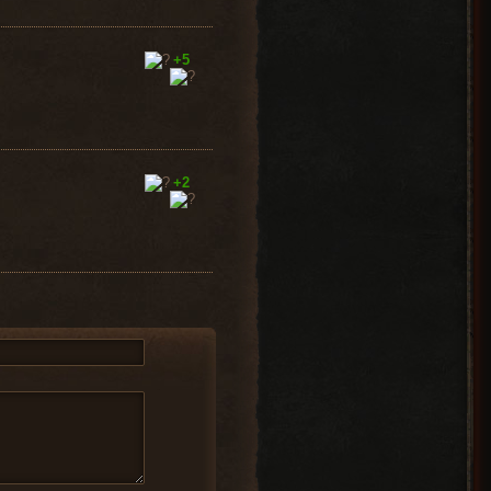
+5
+2