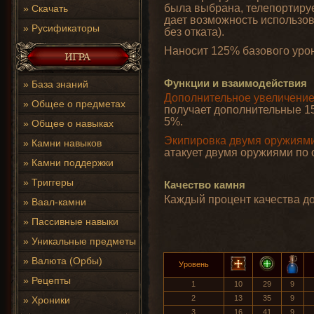
была выбрана, телепортируе
»
Скачать
дает возможность использова
»
Русификаторы
без отката).
Наносит 125% базового уро
Функции и взаимодействия
»
База знаний
Дополнительное увеличение 
»
Общее о предметах
получает дополнительные 15
5%.
»
Общее о навыках
Экипировка двумя оружиям
»
Камни навыков
атакует двумя оружиями по 
»
Камни поддержки
»
Триггеры
Качество камня
Каждый процент качества до
»
Ваал-камни
»
Пассивные навыки
»
Уникальные предметы
»
Валюта (Орбы)
Уровень
»
Рецепты
1
10
29
9
2
13
35
9
»
Хроники
3
16
41
9