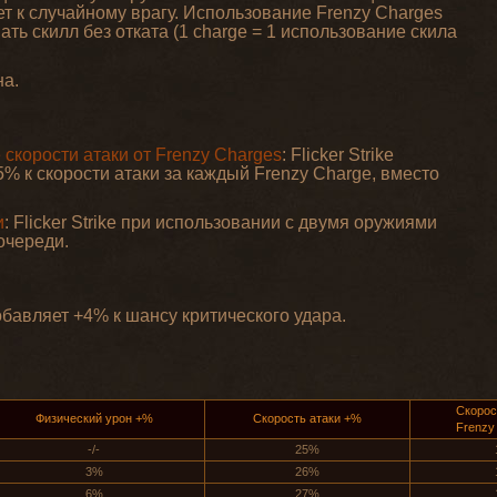
т к случайному врагу. Использование Frenzy Charges
ть скилл без отката (1 charge = 1 использование скила
на.
скорости атаки от Frenzy Charges
: Flicker Strike
% к скорости атаки за каждый Frenzy Charge, вместо
и
: Flicker Strike при использовании с двумя оружиями
очереди.
бавляет +4% к шансу критического удара.
Скорос
Физический урон +%
Скорость атаки +%
Frenzy
-/-
25%
3%
26%
6%
27%