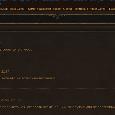
олний
·
Искра
·
Призыв бури
·
Призыв голема хаоса
·
Призыв неистового духа
·
Сотвор
в
выков (Skills Gems)
·
Камни поддержки (Support Gems)
·
Триггеры (Trigger Gems)
·
Пас
2
втором акте с моба
:22:37
1 акте его не возможно получить?
5-07-08 07:37:18
й параметр как "скорость атаки" общий, от оружия или от пассивны