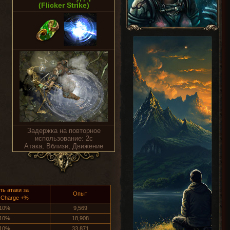
(Flicker Strike)
Задержка на повторное
использование: 2с
Атака, Вблизи, Движение
ть атаки за
Опыт
 Charge +%
10%
9,569
10%
18,908
10%
33,871