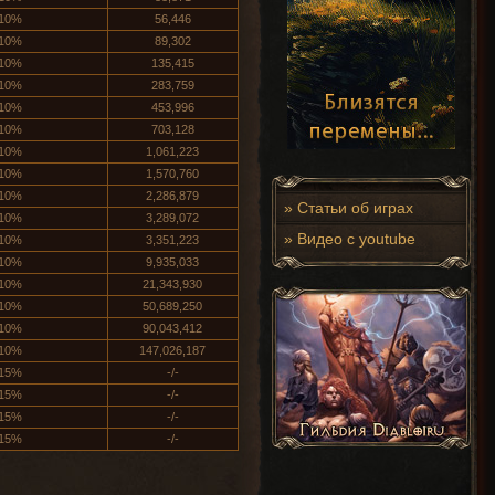
10%
56,446
10%
89,302
10%
135,415
10%
283,759
10%
453,996
10%
703,128
10%
1,061,223
10%
1,570,760
10%
2,286,879
»
Статьи об играх
10%
3,289,072
»
Видео с youtube
10%
3,351,223
10%
9,935,033
10%
21,343,930
10%
50,689,250
10%
90,043,412
10%
147,026,187
15%
-/-
15%
-/-
15%
-/-
15%
-/-