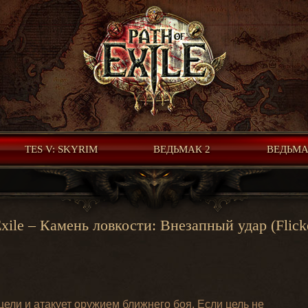
TES V: SKYRIM
ВЕДЬМАК 2
ВЕДЬМА
Exile – Камень ловкости: Внезапный удар (Flicke
цели и атакует оружием ближнего боя. Если цель не