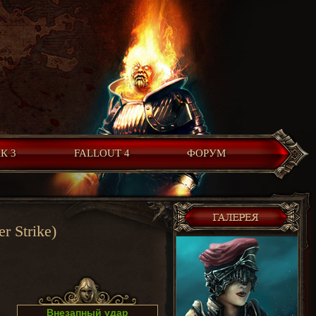
К 3
FALLOUT 4
ФОРУМ
r Strike)
Внезапный удар