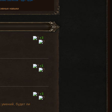
ение скелетов
·
Щит бури
·
сивные навыки
+3
+1
+3
х умений, будет ли