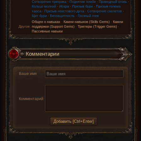
Сотворение призрака
·
Поднятие зомби
·
Праведный огонь
·
Кольцо молний
·
Искра
·
Призыв бури
·
Призыв голема
хаоса
·
Призыв неистового духа
·
Сотворение скелетов
·
Щит бури
·
Беззащитность
·
Грозный гнев
Общее о навыках
·
Камни навыков (Skills Gems)
·
Камни
Другое:
поддержки (Support Gems)
·
Триггеры (Trigger Gems)
·
Пассивные навыки
Комментарии
Ваше имя
Комментарий