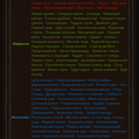
голема огня
·
Призыв каменного голема
·
Раскол
·
Круговой
взмах
·
Расчетливый удар
·
Живучесть
·
Метка вождя
Живое оружие
·
Северная броня
·
Очередь
·
Медвежий
капкан
·
Стрела-двойник
·
Кровавый угар
·
Горящая стрела
·
Циклон
·
Осквернение
·
Подрыв трупа
·
Двойной удар
·
Парный удар
·
Удар стихий
·
Бесплотные ножи
·
Взрывная
стрела
·
Огненная ловушка
·
Внезапный удар
·
Ледяная
мина
·
Бешенство
·
Клинки мороза
·
Грация
·
Спешка
·
Холодная ненависть
·
Вестник льда
·
Ледяной выстрел
·
Ловкость
:
Ледяная ловушка
·
Стрела молнии
·
Стрела-двойник
·
Призрачный бег
·
Метка браконьера
·
Ядовитая стрела
·
Уязвимость к снарядам
·
Надрез
·
Спасение от холода
·
Ливень стрел
·
Опустошение
·
Дымовая мина
·
Призрачный
бросок
·
Расколотая стрела
·
Призыв голема льда
·
Путы
времени
·
Вихрь стрел
·
Удар гадюки
·
Шквал клинков
·
Удар
наугад
Цепь молний
·
Северное дыхание
·
Метка убийцы
·
Шаровая молния
·
Подношение костей
·
Ясность ума
·
Укус
стужи
·
Проводимость
·
Ловушка переманивания
·
Сбор
·
Разряд
·
Дисциплина
·
Уязвимость к стихиям
·
Слабость
·
Огненный шар
·
Огненный шторм
·
Мина кольца огня
·
Огненный рывок
·
Пламенный взрыв
·
Выброс пламени
·
Горючесть
·
Подношение плоти
·
Волна холода
·
Обморожение
·
Морозная бомба
·
Ледяной каскад
·
Интеллект
:
Поглощение стихий
·
Вестник грома
·
Стена льда
·
Кольцо
льда
·
Ледяное копье
·
Ледяной шторм
·
Испепеление
·
Кинетический взрыв
·
Побеги молний
·
Ловушка молний
·
Грозовой переход
·
Магмовый шар
·
Сфера бурь
·
Перелив
силы
·
Спасение от стихий
·
Спасение от молний
·