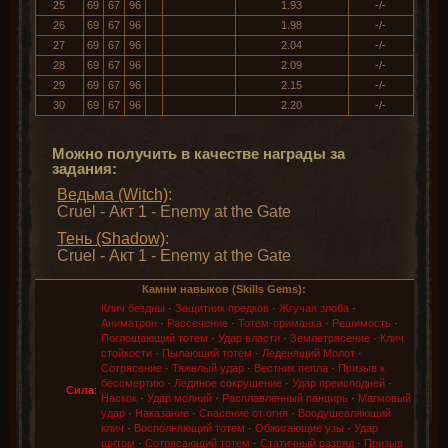
25
69
67
96
1.93
-/-
26
69
67
96
1.98
-/-
27
69
67
96
2.04
-/-
28
69
67
96
2.09
-/-
29
69
67
96
2.15
-/-
30
69
67
96
2.20
-/-
Можно получить в качестве награды за
задания:
Ведьма (Witch)
:
Cruel - Акт 1 - Enemy at the Gate
Тень (Shadow)
:
Cruel - Акт 1 - Enemy at the Gate
Камни навыков (Skills Gems):
Клич бездны
·
Защитник предков
·
Жгучая злоба
·
Аниматрон
·
Рассечение
·
Тотем-приманка
·
Решимость
·
Поглощающий тотем
·
Удар власти
·
Землетрясение
·
Клич
стойкости
·
Пылающий тотем
·
Леденящий Молот
·
Сотрясение
·
Тяжелый удар
·
Вестник пепла
·
Призыв к
бессмертию
·
Ледяное сокрушение
·
Удар преисподней
·
Сила
:
Наскок
·
Удар молний
·
Расплавленный панцирь
·
Магмовый
удар
·
Наказание
·
Спасение от огня
·
Воодушевляющий
клич
·
Восполняющий тотем
·
Обжигающие узы
·
Удар
щитом
·
Сотрясающий тотем
·
Статичный разряд
·
Призыв