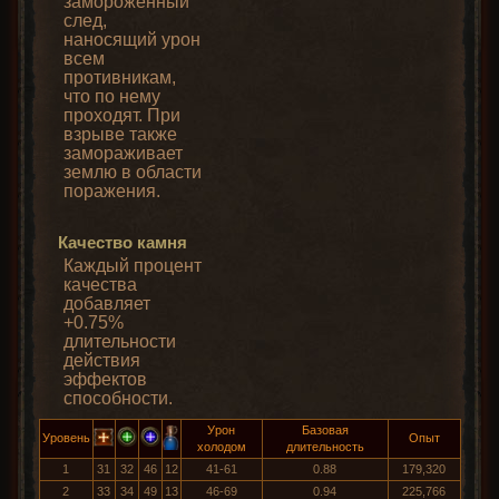
замороженный
след,
наносящий урон
всем
противникам,
что по нему
проходят. При
взрыве также
замораживает
землю в области
поражения.
Качество камня
Каждый процент
качества
добавляет
+0.75%
длительности
действия
эффектов
способности.
Урон
Базовая
Уровень
Опыт
холодом
длительность
1
31
32
46
12
41-61
0.88
179,320
2
33
34
49
13
46-69
0.94
225,766