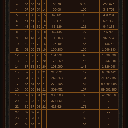
3
35
36
51
14
52-79
0.99
282,073
4
37
37
54
14
60-89
1.05
349,759
5
39
39
57
15
67-101
1.10
431,204
6
41
41
59
16
76-114
1.16
528,465
7
43
43
62
17
86-129
1.21
644,165
8
45
45
65
18
97-145
1.27
782,325
9
47
47
67
18
109-163
1.32
945,554
10
49
48
70
18
123-184
1.35
1,138,877
11
51
50
72
19
138-206
1.38
1,368,233
12
53
52
75
19
154-231
1.40
1,638,338
13
55
54
78
20
173-259
1.43
1,956,648
14
57
56
80
20
193-290
1.46
2,329,968
15
59
58
83
21
216-324
1.49
9,826,462
16
61
60
86
21
242-363
1.51
21,126,787
17
63
61
88
21
270-405
1.54
50,254,966
18
65
63
91
21
301-452
1.57
89,391,985
19
67
65
94
22
336-503
1.60
146,266,188
20
69
67
96
22
374-561
1.65
-/-
21
69
67
96
22
416-624
1.71
-/-
22
69
67
96
1.76
-/-
23
69
67
96
1.82
-/-
24
69
67
96
1.87
-/-