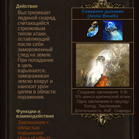
Действие
Северное дыхание
Выстреливает
(Arctic Breath)
ледяной снаряд,
считающийся
стрелковым
типом атаки,
оставляющий
после себя
замороженный
след на земле.
При попадании
в цель
взрывается,
замораживая
землю вокруг и
наносит урон
целям в области
Создание заклинания: 0.8с
поражения.
5% шанса критической атаки
Одно заклинание в секунду
Холод, Заклинание,
Длительность, AoE, Снаряды
Функции и
взаимодействия
Заклинание с
областью
поражения
(Area of effect)
: