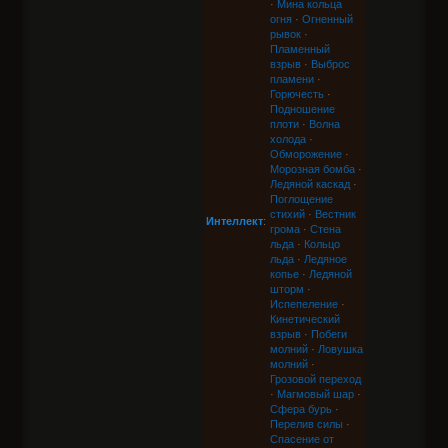
·
Мина кольца
огня
·
Огненный
рывок
·
Пламенный
взрыв
·
Выброс
пламени
·
Горючесть
·
Подношение
плоти
·
Волна
холода
·
Обморожение
·
Морозная бомба
·
Ледяной каскад
·
Поглощение
стихий
·
Вестник
Интеллект
:
грома
·
Стена
льда
·
Кольцо
льда
·
Ледяное
копье
·
Ледяной
шторм
·
Испепеление
·
Кинетический
взрыв
·
Побеги
молний
·
Ловушка
молний
·
Грозовой переход
·
Магмовый шар
·
Сфера бурь
·
Перелив силы
·
Спасение от