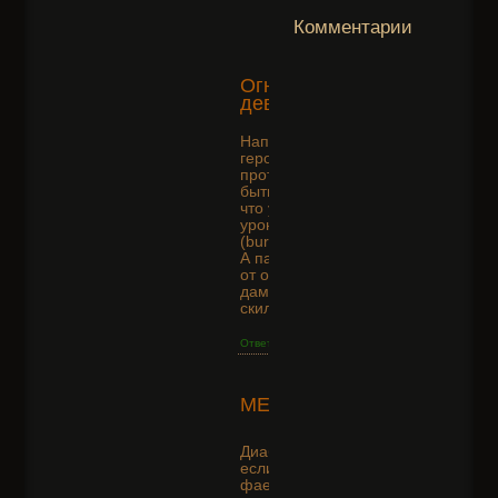
Комментарии
2016-
Огненная
04-04
+2
дева
10:21:29
Написано "Урон как
герою так и
противникам может
быть увеличен всем,
что увеличивает
урон от горения
(burning). "
А пассивки на урон
от огня добавляют
дамаги с этого
скила?
Ответить
2016-
MElHiOR
02-04
0
11:00:12
Диабло, а вот скажем
если к рфу привязан
фаер пенетрейшн, то