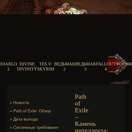
DIABLO
DIVINE
TES V:
ВЕДЬМАК
ВЕДЬМАК
FALLOUT
ФОРУМ
2
DIVINITY
SKYRIM
2
3
4
Path
of
»
Новости
Exile
»
Path of Exile: Обзор
–
»
Дата выхода
Камень
»
Системные требования
интеллекта: