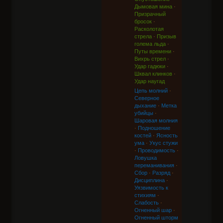
Дымовая мина
·
Призрачный
бросок
·
Расколотая
стрела
·
Призыв
голема льда
·
Путы времени
·
Вихрь стрел
·
Удар гадюки
·
Шквал клинков
·
Удар наугад
Цепь молний
·
Северное
дыхание
·
Метка
убийцы
·
Шаровая молния
·
Подношение
костей
·
Ясность
ума
·
Укус стужи
·
Проводимость
·
Ловушка
переманивания
·
Сбор
·
Разряд
·
Дисциплина
·
Уязвимость к
стихиям
·
Слабость
·
Огненный шар
·
Огненный шторм