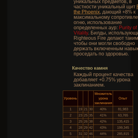
уникальных предметов, в
частности уникальный щит
the Phoenix
, дающий +8% к
максимальному сопротивл
огню, использование
определенных аур:
Purity of
Vitality
. Билды, использующ
Righteous Fire делают таким
чтобы они могли свободно
держать включенным навык
проседать по здоровью.
Качество камня
Каждый процент качества
добавляет +0.75% урона
заклинанием.
Множитель
Уровень
урона
Опыт
заклинания
1
19
21
30
40%
81,983
2
23
25
35
41%
63,765
3
25
26
38
42%
135,415
4
28
29
42
43%
199,345
5
31
32
46
44%
285,815