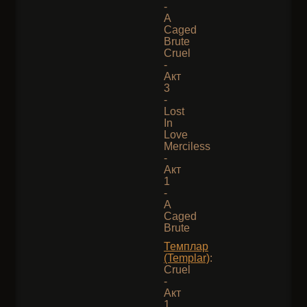
-
A
Caged
Brute
Cruel
-
Акт
3
-
Lost
In
Love
Merciless
-
Акт
1
-
A
Caged
Brute
Темплар
(Templar)
:
Cruel
-
Акт
1