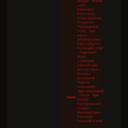
предков
·
Жгучая
злоба
·
Аниматрон
·
Рассечение
·
Тотем-приманка
·
Решимость
·
Поглощающий
тотем
·
Удар
власти
·
Землетрясение
·
Клич стойкости
·
Пылающий тотем
·
Леденящий
Молот
·
Сотрясение
·
Тяжелый удар
·
Вестник пепла
·
Призыв к
бессмертию
·
Ледяное
сокрушение
·
Удар преисподней
·
Наскок
·
Удар
Сила
:
молний
·
Расплавленный
панцирь
·
Магмовый удар
·
Наказание
·
Спасение от огня
·