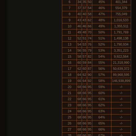
6
34
35
50
45%
401,344
7
37
37
54
46%
554,379
8
40
40
58
47%
755,049
9
43
43
62
48%
1,016,533
10
46
46
66
49%
1,355,511
11
49
48
70
50%
1,791,769
12
52
51
74
51%
1,498,138
13
54
53
76
52%
1,790,934
14
56
55
79
53%
3,351,223
15
58
57
82
54%
9,922,564
16
60
59
84
55%
21,318,990
17
62
60
87
56%
50,639,372
18
64
62
90
57%
89,968,595
19
66
64
92
58%
146,938,899
20
68
66
95
59%
-/-
21
68
66
95
60%
-/-
22
68
66
95
61%
-/-
23
68
66
95
62%
-/-
24
68
66
95
63%
-/-
25
68
66
95
64%
-/-
26
68
66
95
65%
-/-
27
68
66
95
66%
-/-
28
68
66
95
67%
-/-