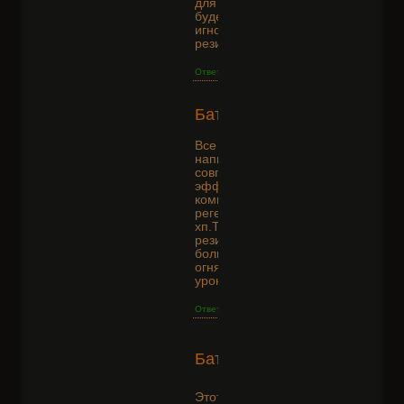
для игрока так же
будет идти
игнорирование
резиста?
Ответить
2014-12-27
+1
Батя
04:42:29
Все что выше
написал не правда)
совпало).Негативный
эффект можно
компенсировать хп
регеном и банками
хп.Так же банкой на
резист от огня.Чем
больше резиста от
огня тем меньше
урона идет.
Ответить
2014-
Батя
12-27
+2
03:37:11
Этот скил не