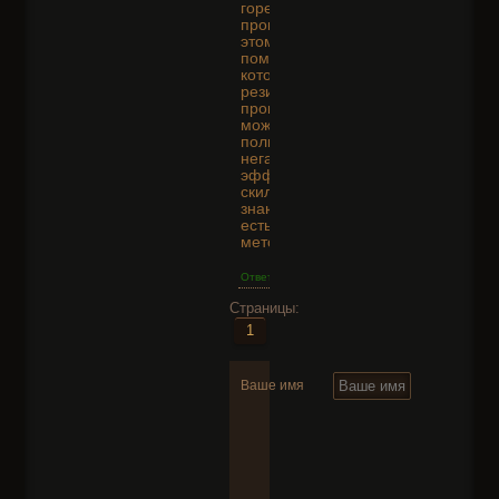
горение ,а
проклятие по
этому с
помощью банки
которая дает
резист от
проклятий
можно
полностью снять
негативный
эффект этого
скила.То что
знаю возможно
есть и другие
методы.
Ответить
Страницы:
1
Ваше имя