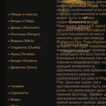
Этот урон может быть уме
сопротивлением к огню. Тот
эффект срабатывает и на 
стоящих противников и так
»
Общее о классах
может быть ослаблен
»
Билды и Гайды
сопротивлением к огню.
Персонажи ровно с 1 пункт
»
Дикарь (Marauder)
здоровья (через пассивный
Chaos Inoculation) не могут
»
Охотница (Ranger)
наносить урон при помощи
»
Ведьма (Witch)
Righteous Fire. Пока Righteo
»
Статьи об играх
активен - он будет поврежд
»
Гладиатор (Duelist)
энергетический щит (energy 
»
Видео с youtube
»
Жрец (Templar)
и запрещать его восстанов
Ключевые и обычные пасс
»
Бандит (Shadow)
навыки и модификаторы на
дающие возможность
»
Дворянка (Scion)
заблокировать или избежат
магического урона не
срабатывают на урон от Ri
Fire. Урон как герою так и
»
Галерея
противникам может быть у
всем, что увеличивает урон
»
Скриншоты
горения (burning). Эффект 
заклинания может быть отм
»
Видео
любой момент любым эффе