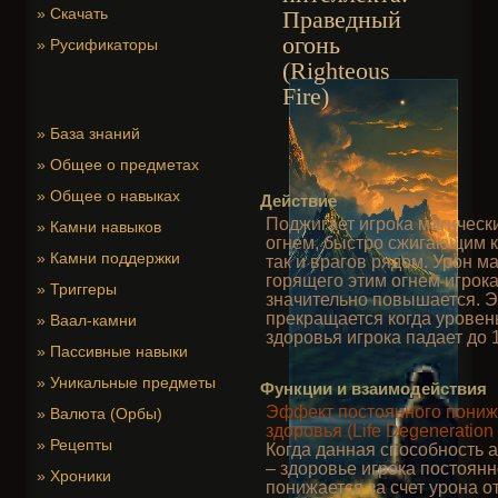
»
Скачать
Праведный
огонь
»
Русификаторы
(Righteous
Fire)
»
База знаний
»
Общее о предметах
»
Общее о навыках
Действие
Поджигает игрока магическ
»
Камни навыков
огнем, быстро сжигающим ка
»
Камни поддержки
так и врагов рядом. Урон ма
горящего этим огнем игрока
»
Триггеры
значительно повышается. 
прекращается когда уровен
»
Ваал-камни
здоровья игрока падает до 1
»
Пассивные навыки
»
Уникальные предметы
Функции и взаимодействия
Эффект постоянного пони
»
Валюта (Орбы)
здоровья (Life Degeneration 
»
Рецепты
Когда данная способность 
– здоровье игрока постоянн
»
Хроники
понижается за счет урона от