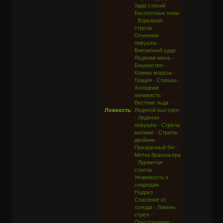
Удар стихий
·
Бесплотные ножи
·
Взрывная
стрела
·
Огненная
ловушка
·
Внезапный удар
·
Ледяная мина
·
Бешенство
·
Клинки мороза
·
Грация
·
Спешка
·
Холодная
ненависть
·
Вестник льда
·
Ловкость
:
Ледяной выстрел
·
Ледяная
ловушка
·
Стрела
молнии
·
Стрела-
двойник
·
Призрачный бег
·
Метка браконьера
·
Ядовитая
стрела
·
Уязвимость к
снарядам
·
Надрез
·
Спасение от
холода
·
Ливень
стрел
·
Опустошение
·