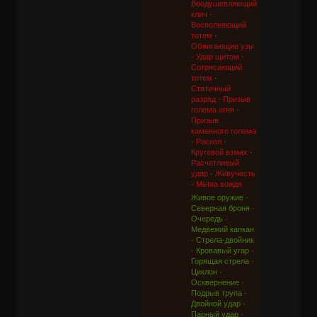
Воодушевляющий
клич
·
Восполняющий
тотем
·
Обжигающие узы
·
Удар щитом
·
Сотрясающий
тотем
·
Статичный
разряд
·
Призыв
голема огня
·
Призыв
каменного голема
·
Раскол
·
Круговой взмах
·
Расчетливый
удар
·
Живучесть
·
Метка вождя
Живое оружие
·
Северная броня
·
Очередь
·
Медвежий капкан
·
Стрела-двойник
·
Кровавый угар
·
Горящая стрела
·
Циклон
·
Осквернение
·
Подрыв трупа
·
Двойной удар
·
Парный удар
·