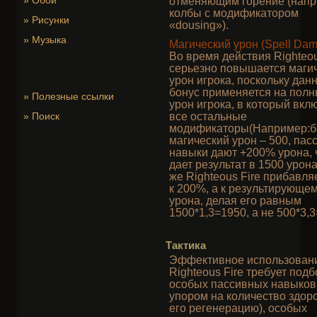
»
Обои
отменяющим горение (нап
колбы с модификатором
»
Рисунки
«dousing»).
»
Музыка
Магический урон (Spell Da
Во время действия Righteou
серьезно повышается маги
урон игрока, поскольку дан
бонус применяется на пол
»
Полезные ссылки
урон игрока, в который вк
»
Поиск
все остальные
модификаторы(Например:б
магический урон – 500, па
навыки дают +200% урона, 
дает результат в 1500 урона
же Righteous Fire прибавля
к 200%, а к результирующе
урона, делая его равным
1500*1,3=1950, а не 500*3,
Тактика
Эффективное использован
Righteous Fire требует подб
особых пассивных навыков 
упором на количество здор
его регенерацию), особых