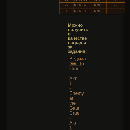
29
68
66
95
68%
-/-
30
68
66
95
69%
-/-
Можно
получить
в
качестве
награды
за
задания:
Ведьма
(Witch)
:
Cruel
-
Акт
1
-
Enemy
at
the
Gate
Cruel
-
Акт
1