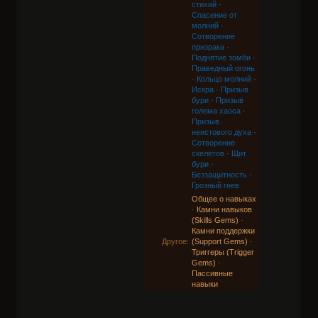
стихий
·
Спасение от
молний
·
Сотворение
призрака
·
Поднятие зомби
·
Праведный огонь
·
Кольцо молний
·
Искра
·
Призыв
бури
·
Призыв
голема хаоса
·
Призыв
неистового духа
·
Сотворение
скелетов
·
Щит
бури
·
Беззащитность
·
Грозный гнев
Общее о навыках
·
Камни навыков
(Skills Gems)
·
Камни поддержки
Другое:
(Support Gems)
·
Триггеры (Trigger
Gems)
·
Пассивные
навыки