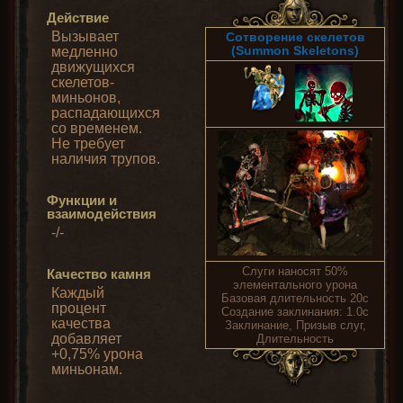
Действие
Вызывает
Сотворение скелетов
(Summon Skeletons)
медленно
движущихся
скелетов-
миньонов,
распадающихся
со временем.
Не требует
наличия трупов.
Функции и
взаимодействия
-/-
Слуги наносят 50%
Качество камня
элементального урона
Каждый
Базовая длительность 20с
процент
Создание заклинания: 1.0с
качества
Заклинание, Призыв слуг,
добавляет
Длительность
+0,75% урона
миньонам.