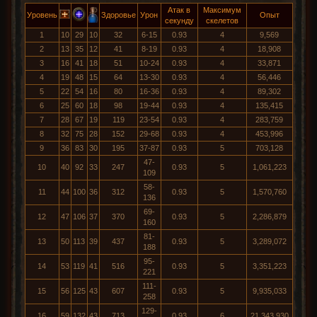
Атак в
Максимум
Уровень
Здоровье
Урон
Опыт
секунду
скелетов
1
10
29
10
32
6-15
0.93
4
9,569
2
13
35
12
41
8-19
0.93
4
18,908
3
16
41
18
51
10-24
0.93
4
33,871
4
19
48
15
64
13-30
0.93
4
56,446
5
22
54
16
80
16-36
0.93
4
89,302
6
25
60
18
98
19-44
0.93
4
135,415
7
28
67
19
119
23-54
0.93
4
283,759
8
32
75
28
152
29-68
0.93
4
453,996
9
36
83
30
195
37-87
0.93
5
703,128
47-
10
40
92
33
247
0.93
5
1,061,223
109
58-
11
44
100
36
312
0.93
5
1,570,760
136
69-
12
47
106
37
370
0.93
5
2,286,879
160
81-
13
50
113
39
437
0.93
5
3,289,072
188
95-
14
53
119
41
516
0.93
5
3,351,223
221
111-
15
56
125
43
607
0.93
5
9,935,033
258
129-
16
59
132
43
713
0.93
6
21,343,930