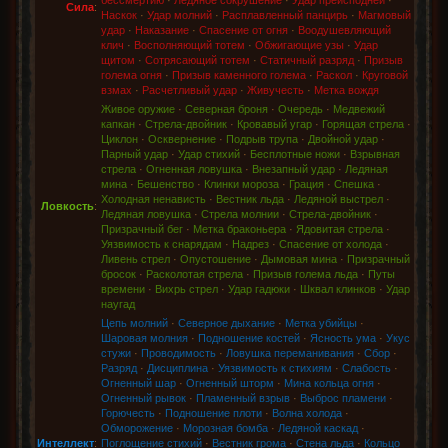
бессмертию
·
Ледяное сокрушение
·
Удар преисподней
·
Сила
:
Наскок
·
Удар молний
·
Расплавленный панцирь
·
Магмовый
удар
·
Наказание
·
Спасение от огня
·
Воодушевляющий
клич
·
Восполняющий тотем
·
Обжигающие узы
·
Удар
щитом
·
Сотрясающий тотем
·
Статичный разряд
·
Призыв
голема огня
·
Призыв каменного голема
·
Раскол
·
Круговой
взмах
·
Расчетливый удар
·
Живучесть
·
Метка вождя
Живое оружие
·
Северная броня
·
Очередь
·
Медвежий
капкан
·
Стрела-двойник
·
Кровавый угар
·
Горящая стрела
·
Циклон
·
Осквернение
·
Подрыв трупа
·
Двойной удар
·
Парный удар
·
Удар стихий
·
Бесплотные ножи
·
Взрывная
стрела
·
Огненная ловушка
·
Внезапный удар
·
Ледяная
мина
·
Бешенство
·
Клинки мороза
·
Грация
·
Спешка
·
Холодная ненависть
·
Вестник льда
·
Ледяной выстрел
·
Ловкость
:
Ледяная ловушка
·
Стрела молнии
·
Стрела-двойник
·
Призрачный бег
·
Метка браконьера
·
Ядовитая стрела
·
Уязвимость к снарядам
·
Надрез
·
Спасение от холода
·
Ливень стрел
·
Опустошение
·
Дымовая мина
·
Призрачный
бросок
·
Расколотая стрела
·
Призыв голема льда
·
Путы
времени
·
Вихрь стрел
·
Удар гадюки
·
Шквал клинков
·
Удар
наугад
Цепь молний
·
Северное дыхание
·
Метка убийцы
·
Шаровая молния
·
Подношение костей
·
Ясность ума
·
Укус
стужи
·
Проводимость
·
Ловушка переманивания
·
Сбор
·
Разряд
·
Дисциплина
·
Уязвимость к стихиям
·
Слабость
·
Огненный шар
·
Огненный шторм
·
Мина кольца огня
·
Огненный рывок
·
Пламенный взрыв
·
Выброс пламени
·
Горючесть
·
Подношение плоти
·
Волна холода
·
Обморожение
·
Морозная бомба
·
Ледяной каскад
·
Интеллект
:
Поглощение стихий
·
Вестник грома
·
Стена льда
·
Кольцо