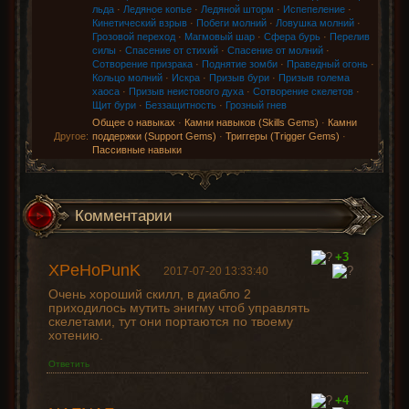
льда
·
Ледяное копье
·
Ледяной шторм
·
Испепеление
·
Кинетический взрыв
·
Побеги молний
·
Ловушка молний
·
Грозовой переход
·
Магмовый шар
·
Сфера бурь
·
Перелив
силы
·
Спасение от стихий
·
Спасение от молний
·
Сотворение призрака
·
Поднятие зомби
·
Праведный огонь
·
Кольцо молний
·
Искра
·
Призыв бури
·
Призыв голема
хаоса
·
Призыв неистового духа
·
Сотворение скелетов
·
Щит бури
·
Беззащитность
·
Грозный гнев
Общее о навыках
·
Камни навыков (Skills Gems)
·
Камни
Другое:
поддержки (Support Gems)
·
Триггеры (Trigger Gems)
·
Пассивные навыки
Комментарии
+3
XPeHoPunK
2017-07-20 13:33:40
Очень хороший скилл, в диабло 2
приходилось мутить энигму чтоб управлять
скелетами, тут они портаются по твоему
хотению.
Ответить
+4