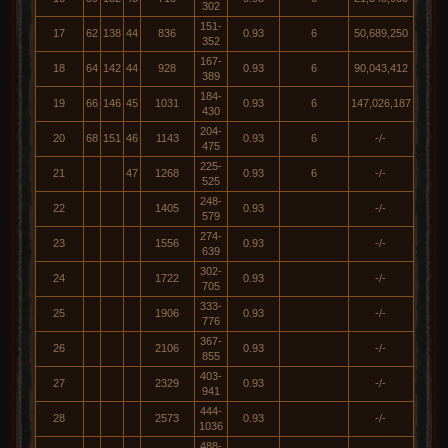
302
151-
17
62
138
44
836
0.93
6
50,689,250
352
167-
18
64
142
44
928
0.93
6
90,043,412
389
184-
19
66
146
45
1031
0.93
6
147,026,187
430
204-
20
68
151
46
1143
0.93
6
-/-
475
225-
21
47
1268
0.93
6
-/-
525
248-
22
1405
0.93
-/-
579
274-
23
1556
0.93
-/-
639
302-
24
1722
0.93
-/-
705
333-
25
1906
0.93
-/-
776
367-
26
2106
0.93
-/-
855
403-
27
2329
0.93
-/-
941
444-
28
2573
0.93
-/-
1036
488-