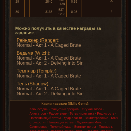
29
2840
0.93
-/-
1139
537-
30
3135
0.93
-/-
1253
Можно получить в качестве награды за
задания:
Рейнджер (Ranger)
:
Normal - Акт 1 - A Caged Brute
Ведьма (Witch)
:
Normal - Акт 1 - A Caged Brute
Normal - Акт 2 - Delving into Sin
Темплар (Templar)
:
Normal - Акт 1 - A Caged Brute
Тень (Shadow)
:
Normal - Акт 1 - A Caged Brute
Normal - Акт 2 - Delving into Sin
Камни навыков (Skills Gems):
Клич бездны
·
Защитник предков
·
Жгучая злоба
·
Аниматрон
·
Рассечение
·
Тотем-приманка
·
Решимость
·
Поглощающий тотем
·
Удар власти
·
Землетрясение
·
Клич
стойкости
·
Пылающий тотем
·
Леденящий Молот
·
Сотрясение
·
Тяжелый удар
·
Вестник пепла
·
Призыв к