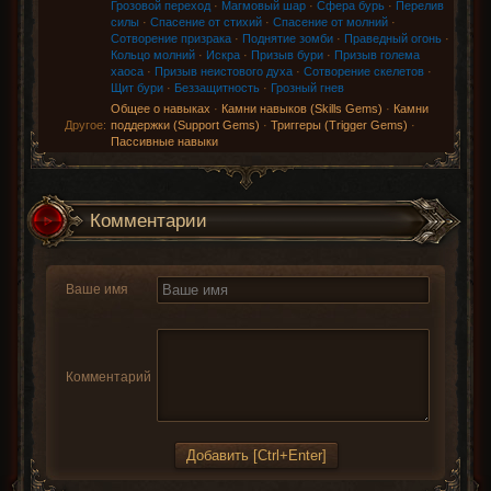
Грозовой переход
·
Магмовый шар
·
Сфера бурь
·
Перелив
силы
·
Спасение от стихий
·
Спасение от молний
·
Сотворение призрака
·
Поднятие зомби
·
Праведный огонь
·
Кольцо молний
·
Искра
·
Призыв бури
·
Призыв голема
хаоса
·
Призыв неистового духа
·
Сотворение скелетов
·
Щит бури
·
Беззащитность
·
Грозный гнев
Общее о навыках
·
Камни навыков (Skills Gems)
·
Камни
Другое:
поддержки (Support Gems)
·
Триггеры (Trigger Gems)
·
Пассивные навыки
Комментарии
Ваше имя
Комментарий