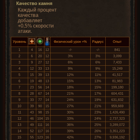
Качество камня
Каждый процент
качества
добавляет
+0,5% скорости
атаки.
Уровень
Физический урон +%
Радиус
Опыт
1
4
16
12
-/-
-/-
841
2
6
20
12
3%
3%
3,099
3
9
27
12
6%
6%
7,433
4
12
33
13
9%
9%
15,249
5
15
39
13
12%
11%
41,517
6
19
48
13
15%
13%
81,983
7
23
56
14
18%
15%
199,180
8
28
67
14
21%
17%
604,431
9
33
77
14
24%
19%
631,832
10
39
90
15
27%
21%
959,669
11
43
98
15
30%
23%
1,426,490
12
46
104
15
33%
24%
2,737,323
13
49
111
16
36%
25%
3,289,072
14
52
117
16
39%
26%
3,351,223
15
55
123
16
42%
27%
9,936,192