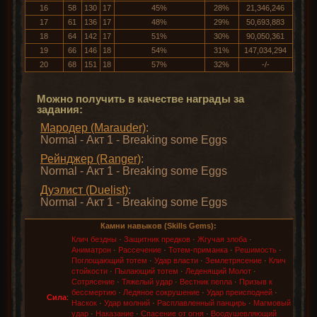
16
58
130
17
45%
28%
21,346,246
17
61
136
17
48%
29%
50,693,883
18
64
142
17
51%
30%
90,050,361
19
66
146
18
54%
31%
147,034,294
20
68
151
18
57%
32%
-/-
Можно получить в качестве награды за
задания:
Мародер (Marauder)
:
Normal - Акт 1 - Breaking some Eggs
Рейнджер (Ranger)
:
Normal - Акт 1 - Breaking some Eggs
Дуэлист (Duelist)
:
Normal - Акт 1 - Breaking some Eggs
Камни навыков (Skills Gems):
Клич бездны
·
Защитник предков
·
Жгучая злоба
·
Аниматрон
·
Рассечение
·
Тотем-приманка
·
Решимость
·
Поглощающий тотем
·
Удар власти
·
Землетрясение
·
Клич
стойкости
·
Пылающий тотем
·
Леденящий Молот
·
Сотрясение
·
Тяжелый удар
·
Вестник пепла
·
Призыв к
бессмертию
·
Ледяное сокрушение
·
Удар преисподней
·
Сила
:
Наскок
·
Удар молний
·
Расплавленный панцирь
·
Магмовый
удар
·
Наказание
·
Спасение от огня
·
Воодушевляющий