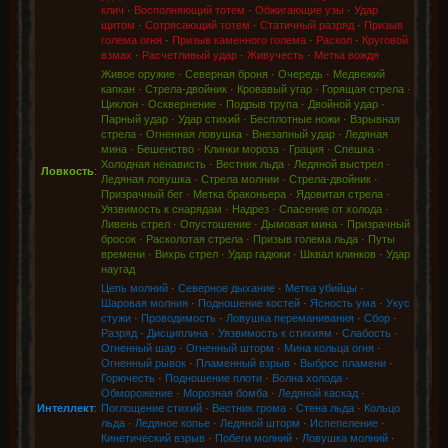
клич
·
Восполняющий тотем
·
Обжигающие узы
·
Удар
щитом
·
Сотрясающий тотем
·
Статичный разряд
·
Призыв
голема огня
·
Призыв каменного голема
·
Раскол
·
Круговой
взмах
·
Расчетливый удар
·
Живучесть
·
Метка вождя
Живое оружие
·
Северная броня
·
Очередь
·
Медвежий
капкан
·
Стрела-двойник
·
Кровавый угар
·
Горящая стрела
·
Циклон
·
Осквернение
·
Подрыв трупа
·
Двойной удар
·
Парный удар
·
Удар стихий
·
Бесплотные ножи
·
Взрывная
стрела
·
Огненная ловушка
·
Внезапный удар
·
Ледяная
мина
·
Бешенство
·
Клинки мороза
·
Грация
·
Спешка
·
Холодная ненависть
·
Вестник льда
·
Ледяной выстрел
·
Ловкость
:
Ледяная ловушка
·
Стрела молнии
·
Стрела-двойник
·
Призрачный бег
·
Метка браконьера
·
Ядовитая стрела
·
Уязвимость к снарядам
·
Надрез
·
Спасение от холода
·
Ливень стрел
·
Опустошение
·
Дымовая мина
·
Призрачный
бросок
·
Расколотая стрела
·
Призыв голема льда
·
Путы
времени
·
Вихрь стрел
·
Удар гадюки
·
Шквал клинков
·
Удар
наугад
Цепь молний
·
Северное дыхание
·
Метка убийцы
·
Шаровая молния
·
Подношение костей
·
Ясность ума
·
Укус
стужи
·
Проводимость
·
Ловушка переманивания
·
Сбор
·
Разряд
·
Дисциплина
·
Уязвимость к стихиям
·
Слабость
·
Огненный шар
·
Огненный шторм
·
Мина кольца огня
·
Огненный рывок
·
Пламенный взрыв
·
Выброс пламени
·
Горючесть
·
Подношение плоти
·
Волна холода
·
Обморожение
·
Морозная бомба
·
Ледяной каскад
·
Интеллект
:
Поглощение стихий
·
Вестник грома
·
Стена льда
·
Кольцо
льда
·
Ледяное копье
·
Ледяной шторм
·
Испепеление
·
Кинетический взрыв
·
Побеги молний
·
Ловушка молний
·