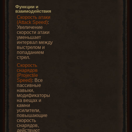
Функции и
взаимодействия
Скорость атаки
(Attack Speed)
:
Увеличение
скорости атаки
уменьшает
интервал между
выстрелом и
попаданием
стрел.
Скорость
снарядов
(Projectile
Speed)
: Все
пассивные
навыки,
модификаторы
на вещах и
камни
усилители,
повышающие
скорость
снарядов,
действуют