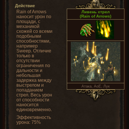
Действие
Rain of Arrows
Ливень стрел
(Rain of Arrows)
наносит урон по
площади, с
механикой
схожей со всеми
подобными
способностями,
например
Sweep. Отличие
только в
отсутствии
ограничения по
дальности и
небольшая
задержка между
выстрелом и
Атака, AoE, Лук
попаданием
стрел. Весь урон
от способности
наносится
единовременно.
Эффективность
урона: 75%