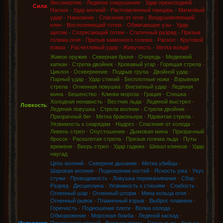
бессмертию
·
Ледяное сокрушение
·
Удар преисподней
·
Сила
:
Наскок
·
Удар молний
·
Расплавленный панцирь
·
Магмовый
удар
·
Наказание
·
Спасение от огня
·
Воодушевляющий
клич
·
Восполняющий тотем
·
Обжигающие узы
·
Удар
щитом
·
Сотрясающий тотем
·
Статичный разряд
·
Призыв
голема огня
·
Призыв каменного голема
·
Раскол
·
Круговой
взмах
·
Расчетливый удар
·
Живучесть
·
Метка вождя
Живое оружие
·
Северная броня
·
Очередь
·
Медвежий
капкан
·
Стрела-двойник
·
Кровавый угар
·
Горящая стрела
·
Циклон
·
Осквернение
·
Подрыв трупа
·
Двойной удар
·
Парный удар
·
Удар стихий
·
Бесплотные ножи
·
Взрывная
стрела
·
Огненная ловушка
·
Внезапный удар
·
Ледяная
мина
·
Бешенство
·
Клинки мороза
·
Грация
·
Спешка
·
Холодная ненависть
·
Вестник льда
·
Ледяной выстрел
·
Ловкость
:
Ледяная ловушка
·
Стрела молнии
·
Стрела-двойник
·
Призрачный бег
·
Метка браконьера
·
Ядовитая стрела
·
Уязвимость к снарядам
·
Надрез
·
Спасение от холода
·
Ливень стрел
·
Опустошение
·
Дымовая мина
·
Призрачный
бросок
·
Расколотая стрела
·
Призыв голема льда
·
Путы
времени
·
Вихрь стрел
·
Удар гадюки
·
Шквал клинков
·
Удар
наугад
Цепь молний
·
Северное дыхание
·
Метка убийцы
·
Шаровая молния
·
Подношение костей
·
Ясность ума
·
Укус
стужи
·
Проводимость
·
Ловушка переманивания
·
Сбор
·
Разряд
·
Дисциплина
·
Уязвимость к стихиям
·
Слабость
·
Огненный шар
·
Огненный шторм
·
Мина кольца огня
·
Огненный рывок
·
Пламенный взрыв
·
Выброс пламени
·
Горючесть
·
Подношение плоти
·
Волна холода
·
Обморожение
·
Морозная бомба
·
Ледяной каскад
·