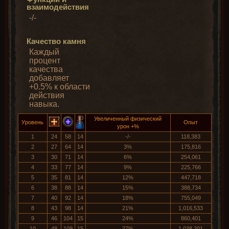
взаимодействия
-/-
Качество камня
Каждый
процент
качества
добавляет
+0.5% к области
действия
навыка.
Увеличенный физический
Уровень
Опыт
урон +%
1
24
58
14
-/-
118,383
2
27
64
14
3%
175,816
3
30
71
14
6%
254,061
4
33
77
14
9%
225,766
5
35
81
14
12%
447,718
6
38
88
14
15%
388,734
7
40
92
14
18%
755,049
8
43
98
14
21%
1,016,533
9
46
104
15
24%
860,401
10
48
109
15
27%
1,038,201