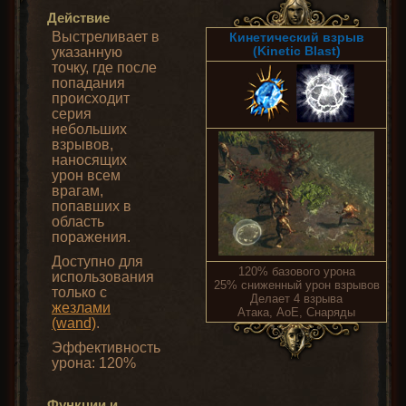
Действие
Выстреливает в
Кинетический взрыв
(Kinetic Blast)
указанную
точку, где после
попадания
происходит
серия
небольших
взрывов,
наносящих
урон всем
врагам,
попавших в
область
поражения.
Доступно для
120% базового урона
использования
25% сниженный урон взрывов
только с
Делает 4 взрыва
жезлами
Атака, AoE, Снаряды
(wand)
.
Эффективность
урона: 120%
Функции и