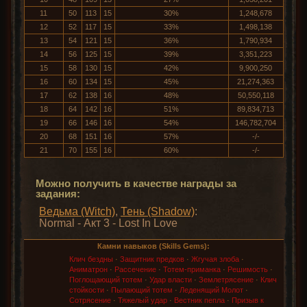
11
50
113
15
30%
1,248,678
12
52
117
15
33%
1,498,138
13
54
121
15
36%
1,790,934
14
56
125
15
39%
3,351,223
15
58
130
15
42%
9,900,250
16
60
134
15
45%
21,274,363
17
62
138
16
48%
50,550,118
18
64
142
16
51%
89,834,713
19
66
146
16
54%
146,782,704
20
68
151
16
57%
-/-
21
70
155
16
60%
-/-
Можно получить в качестве награды за
задания:
Ведьма (Witch)
,
Тень (Shadow)
:
Normal - Акт 3 - Lost In Love
Камни навыков (Skills Gems):
Клич бездны
·
Защитник предков
·
Жгучая злоба
·
Аниматрон
·
Рассечение
·
Тотем-приманка
·
Решимость
·
Поглощающий тотем
·
Удар власти
·
Землетрясение
·
Клич
стойкости
·
Пылающий тотем
·
Леденящий Молот
·
Сотрясение
·
Тяжелый удар
·
Вестник пепла
·
Призыв к