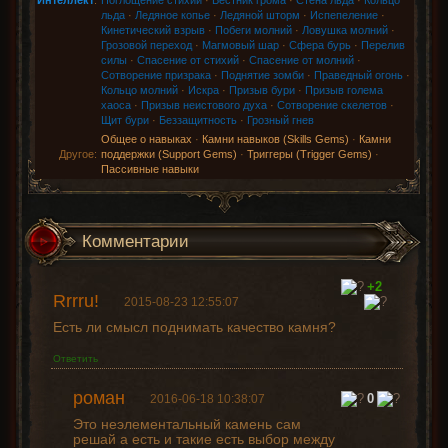
Интеллект
:
Поглощение стихий
·
Вестник грома
·
Стена льда
·
Кольцо
льда
·
Ледяное копье
·
Ледяной шторм
·
Испепеление
·
Кинетический взрыв
·
Побеги молний
·
Ловушка молний
·
Грозовой переход
·
Магмовый шар
·
Сфера бурь
·
Перелив
силы
·
Спасение от стихий
·
Спасение от молний
·
Сотворение призрака
·
Поднятие зомби
·
Праведный огонь
·
Кольцо молний
·
Искра
·
Призыв бури
·
Призыв голема
хаоса
·
Призыв неистового духа
·
Сотворение скелетов
·
Щит бури
·
Беззащитность
·
Грозный гнев
Общее о навыках
·
Камни навыков (Skills Gems)
·
Камни
Другое:
поддержки (Support Gems)
·
Триггеры (Trigger Gems)
·
Пассивные навыки
Комментарии
+2
Rrrru!
2015-08-23 12:55:07
Есть ли смысл поднимать качество камня?
Ответить
роман
0
2016-06-18 10:38:07
Это неэлементальный камень сам
решай а есть и такие есть выбор между