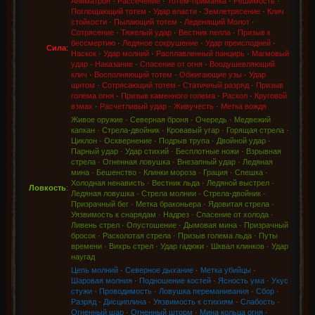
Аниматрон
·
Рассечение
·
Тотем-приманка
·
Решимость
·
Поглощающий тотем
·
Удар власти
·
Землетрясение
·
Клич
стойкости
·
Пылающий тотем
·
Леденящий Молот
·
Сотрясение
·
Тяжелый удар
·
Вестник пепла
·
Призыв к
бессмертию
·
Ледяное сокрушение
·
Удар преисподней
·
Сила
:
Наскок
·
Удар молний
·
Расплавленный панцирь
·
Магмовый
удар
·
Наказание
·
Спасение от огня
·
Воодушевляющий
клич
·
Восполняющий тотем
·
Обжигающие узы
·
Удар
щитом
·
Сотрясающий тотем
·
Статичный разряд
·
Призыв
голема огня
·
Призыв каменного голема
·
Раскол
·
Круговой
взмах
·
Расчетливый удар
·
Живучесть
·
Метка вождя
Живое оружие
·
Северная броня
·
Очередь
·
Медвежий
капкан
·
Стрела-двойник
·
Кровавый угар
·
Горящая стрела
·
Циклон
·
Осквернение
·
Подрыв трупа
·
Двойной удар
·
Парный удар
·
Удар стихий
·
Бесплотные ножи
·
Взрывная
стрела
·
Огненная ловушка
·
Внезапный удар
·
Ледяная
мина
·
Бешенство
·
Клинки мороза
·
Грация
·
Спешка
·
Холодная ненависть
·
Вестник льда
·
Ледяной выстрел
·
Ловкость
:
Ледяная ловушка
·
Стрела молнии
·
Стрела-двойник
·
Призрачный бег
·
Метка браконьера
·
Ядовитая стрела
·
Уязвимость к снарядам
·
Надрез
·
Спасение от холода
·
Ливень стрел
·
Опустошение
·
Дымовая мина
·
Призрачный
бросок
·
Расколотая стрела
·
Призыв голема льда
·
Путы
времени
·
Вихрь стрел
·
Удар гадюки
·
Шквал клинков
·
Удар
наугад
Цепь молний
·
Северное дыхание
·
Метка убийцы
·
Шаровая молния
·
Подношение костей
·
Ясность ума
·
Укус
стужи
·
Проводимость
·
Ловушка переманивания
·
Сбор
·
Разряд
·
Дисциплина
·
Уязвимость к стихиям
·
Слабость
·
Огненный шар
·
Огненный шторм
·
Мина кольца огня
·