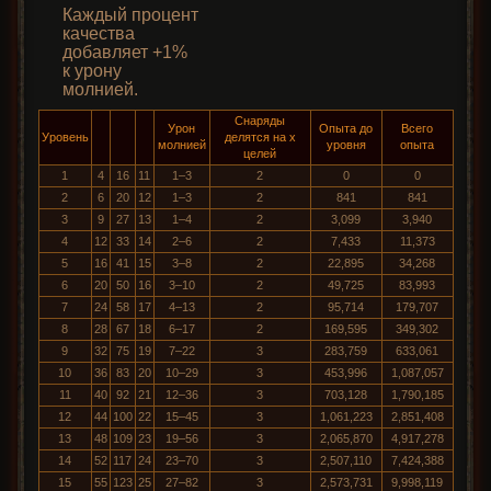
Каждый процент
качества
добавляет +1%
к урону
молнией.
Снаряды
Урон
Опыта до
Всего
Уровень
делятся на x
молнией
уровня
опыта
целей
1
4
16
11
1–3
2
0
0
2
6
20
12
1–3
2
841
841
3
9
27
13
1–4
2
3,099
3,940
4
12
33
14
2–6
2
7,433
11,373
5
16
41
15
3–8
2
22,895
34,268
6
20
50
16
3–10
2
49,725
83,993
7
24
58
17
4–13
2
95,714
179,707
8
28
67
18
6–17
2
169,595
349,302
9
32
75
19
7–22
3
283,759
633,061
10
36
83
20
10–29
3
453,996
1,087,057
11
40
92
21
12–36
3
703,128
1,790,185
12
44
100
22
15–45
3
1,061,223
2,851,408
13
48
109
23
19–56
3
2,065,870
4,917,278
14
52
117
24
23–70
3
2,507,110
7,424,388
15
55
123
25
27–82
3
2,573,731
9,998,119