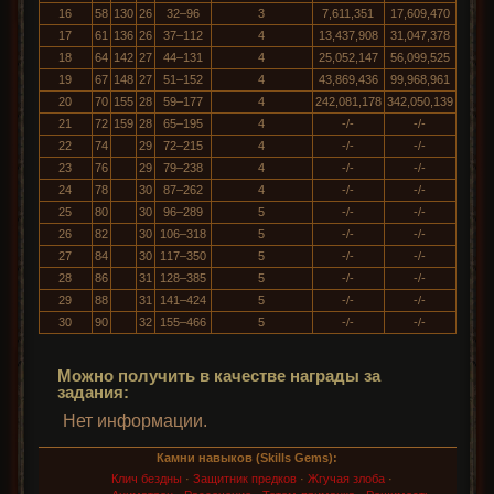
16
58
130
26
32–96
3
7,611,351
17,609,470
17
61
136
26
37–112
4
13,437,908
31,047,378
18
64
142
27
44–131
4
25,052,147
56,099,525
19
67
148
27
51–152
4
43,869,436
99,968,961
20
70
155
28
59–177
4
242,081,178
342,050,139
21
72
159
28
65–195
4
-/-
-/-
22
74
29
72–215
4
-/-
-/-
23
76
29
79–238
4
-/-
-/-
24
78
30
87–262
4
-/-
-/-
25
80
30
96–289
5
-/-
-/-
26
82
30
106–318
5
-/-
-/-
27
84
30
117–350
5
-/-
-/-
28
86
31
128–385
5
-/-
-/-
29
88
31
141–424
5
-/-
-/-
30
90
32
155–466
5
-/-
-/-
Можно получить в качестве награды за
задания:
Нет информации.
Камни навыков (Skills Gems):
Клич бездны
·
Защитник предков
·
Жгучая злоба
·