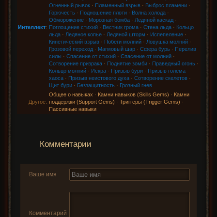
Огненный рывок
·
Пламенный взрыв
·
Выброс пламени
·
Горючесть
·
Подношение плоти
·
Волна холода
·
Обморожение
·
Морозная бомба
·
Ледяной каскад
·
Интеллект
:
Поглощение стихий
·
Вестник грома
·
Стена льда
·
Кольцо
льда
·
Ледяное копье
·
Ледяной шторм
·
Испепеление
·
Кинетический взрыв
·
Побеги молний
·
Ловушка молний
·
Грозовой переход
·
Магмовый шар
·
Сфера бурь
·
Перелив
силы
·
Спасение от стихий
·
Спасение от молний
·
Сотворение призрака
·
Поднятие зомби
·
Праведный огонь
·
Кольцо молний
·
Искра
·
Призыв бури
·
Призыв голема
хаоса
·
Призыв неистового духа
·
Сотворение скелетов
·
Щит бури
·
Беззащитность
·
Грозный гнев
Общее о навыках
·
Камни навыков (Skills Gems)
·
Камни
Другое:
поддержки (Support Gems)
·
Триггеры (Trigger Gems)
·
Пассивные навыки
Комментарии
Ваше имя
Комментарий