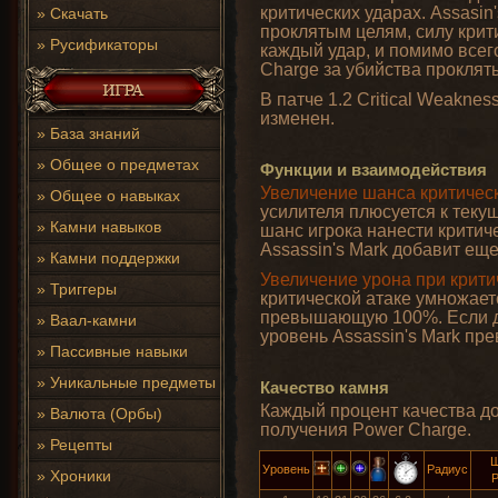
критических ударах. Assasin
»
Скачать
проклятым целям, силу крит
»
Русификаторы
каждый удар, и помимо всег
Charge за убийства проклят
В патче 1.2 Critical Weakne
изменен.
»
База знаний
»
Общее о предметах
Функции и взаимодействия
Увеличение шанса критичес
»
Общее о навыках
усилителя плюсуется к теку
»
Камни навыков
шанс игрока нанести критич
Assassin's Mark добавит еще
»
Камни поддержки
Увеличение урона при крити
»
Триггеры
критической атаке умножает
превышающую 100%. Если да
»
Ваал-камни
уровень Assassin's Mark пре
»
Пассивные навыки
»
Уникальные предметы
Качество камня
Каждый процент качества д
»
Валюта (Орбы)
получения Power Charge.
»
Рецепты
Ш
Уровень
Радиус
»
Хроники
P