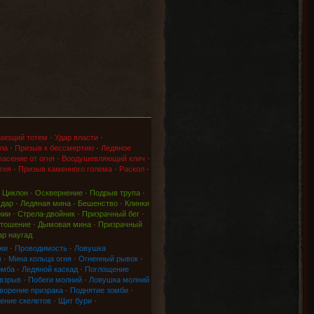
ающий тотем
·
Удар власти
·
ла
·
Призыв к бессмертию
·
Ледяное
асение от огня
·
Воодушевляющий клич
·
гня
·
Призыв каменного голема
·
Раскол
·
·
Циклон
·
Осквернение
·
Подрыв трупа
·
удар
·
Ледяная мина
·
Бешенство
·
Клинки
нии
·
Стрела-двойник
·
Призрачный бег
·
тошение
·
Дымовая мина
·
Призрачный
ар наугад
жи
·
Проводимость
·
Ловушка
м
·
Мина кольца огня
·
Огненный рывок
·
омба
·
Ледяной каскад
·
Поглощение
 взрыв
·
Побеги молний
·
Ловушка молний
ворение призрака
·
Поднятие зомби
·
ение скелетов
·
Щит бури
·