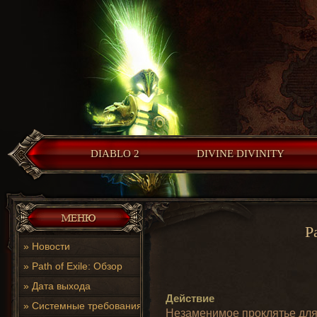
DIABLO 2
DIVINE DIVINITY
P
»
Новости
»
Path of Exile: Обзор
»
Дата выхода
Действие
»
Системные требования
Незаменимое проклятье для 