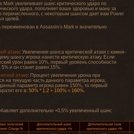
's Mark увеличивает шанс критического удара по
ического удара, пополняет ваше здоровью и ману за
о перечисленного, с некоторым шансом дает вам Power
ых целей.
ss переименован в Assassin's Mark и значительно
кой атаки
: Увеличение шанса критической атаки с камня-
щему шансу игрока нанести критическую атаку. Если
еский урон равен 10%, первый уровень способности
 5% и он станет равен 15%.
ческой атаке
: Процент увеличения урона при
ся на текущую часть данного параметра игрока,
нный параметр игрока равен 150%, то первый
вратит его в:
50% * 1,2 + 100% = 160%
.
обавляет дополнительно +0,5% увеличенный шанс
анс получения
Дополнительный шанс
Дополнительная сила
ower Charge %
критического удара +%
критического удара +%