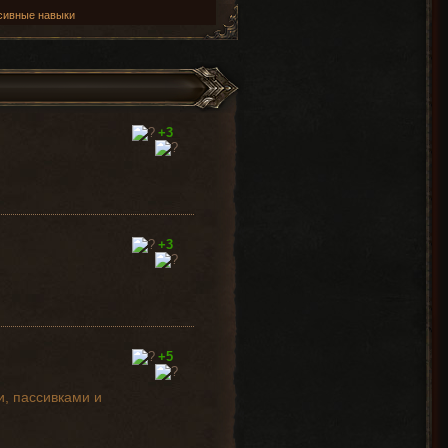
сивные навыки
+3
+3
+5
и, пассивками и