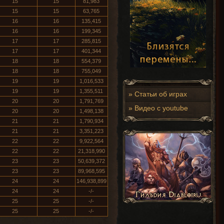
15
15
81,983
15
15
63,765
16
16
135,415
16
16
199,345
17
17
285,815
17
17
401,344
18
18
554,379
18
18
755,049
19
19
1,016,533
19
19
1,355,511
»
Статьи об играх
20
20
1,791,769
»
Видео с youtube
20
20
1,498,138
21
21
1,790,934
21
21
3,351,223
22
22
9,922,564
22
22
21,318,990
23
23
50,639,372
23
23
89,968,595
24
24
146,938,899
24
24
-/-
25
25
-/-
25
25
-/-