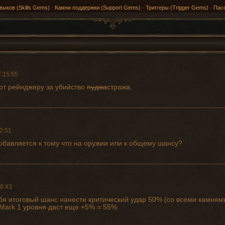
выков (Skills Gems)
·
Камни поддержки (Support Gems)
·
Триггеры (Trigger Gems)
·
Пас
:15:55
ают рейнджеру за убийство
пуджа
стража.
2:51
обавляется к тому что на оружии или к общему шансу?
6:43
бя итоговый шанс нанести критический удар 50% (со всеми камням
 Mark 1 уровня даст еще +5% = 55%