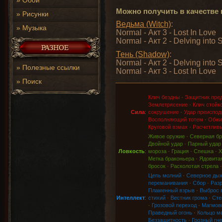
»
Обои
Можно получить в качестве 
»
Рисунки
Ведьма (Witch)
:
»
Музыка
Normal - Акт 3 - Lost In Love
Normal - Акт 2 - Delving into 
Тень (Shadow)
:
Normal - Акт 2 - Delving into 
»
Полезные ссылки
Normal - Акт 3 - Lost In Love
»
Поиск
Клич бездны
·
Защитник пре
Землетрясение
·
Клич стойк
Сила
:
сокрушение
·
Удар преиспод
Восполняющий тотем
·
Обжи
Круговой взмах
·
Расчетливы
Живое оружие
·
Северная бр
Двойной удар
·
Парный удар
Ловкость
:
мороза
·
Грация
·
Спешка
·
Х
Метка браконьера
·
Ядовитая
бросок
·
Расколотая стрела
Цепь молний
·
Северное ды
переманивания
·
Сбор
·
Раз
Пламенный взрыв
·
Выброс 
Интеллект
:
стихий
·
Вестник грома
·
Сте
·
Грозовой переход
·
Магмов
Праведный огонь
·
Кольцо м
Беззащитность
·
Грозный гне