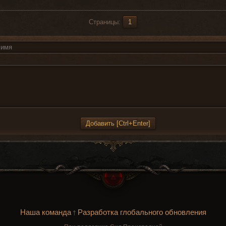
Страницы:
1
Наша команда
Разработка глобального обновления
†