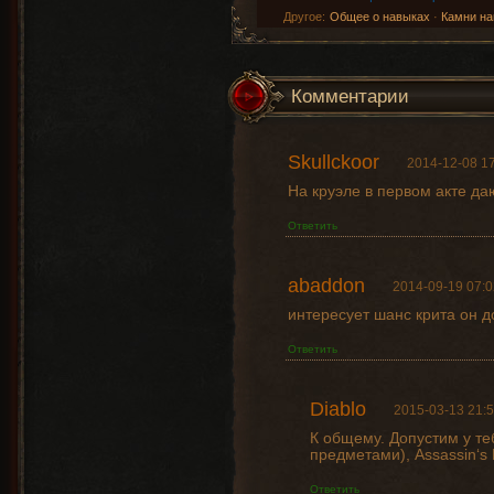
Другое:
Общее о навыках
·
Камни на
Комментарии
Skullckoor
2014-12-08 17
На круэле в первом акте д
Ответить
abaddon
2014-09-19 07:0
интересует шанс крита он д
Ответить
Diablo
2015-03-13 21:5
К общему. Допустим у те
предметами), Assassin‘s
Ответить