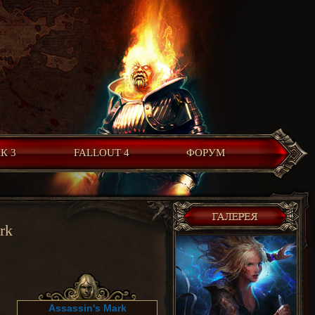
К 3
FALLOUT 4
ФОРУМ
rk
Assassin's Mark