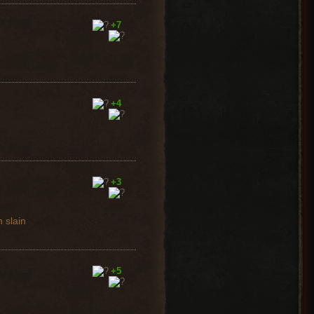
+7
+4
+3
 slain
+5