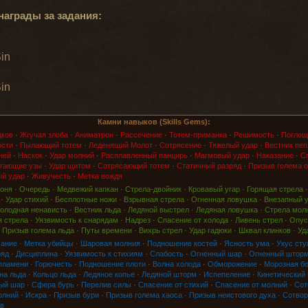
награды за задания:
Sin
Sin
Камни навыков (Skills Gems):
дков
·
Жгучая злоба
·
Аниматрон
·
Рассечение
·
Тотем-приманка
·
Решимость
·
Поглощ
ости
·
Пылающий тотем
·
Леденящий Молот
·
Сотрясение
·
Тяжелый удар
·
Вестник пеп
ней
·
Наскок
·
Удар молний
·
Расплавленный панцирь
·
Магмовый удар
·
Наказание
·
Сп
гающие узы
·
Удар щитом
·
Сотрясающий тотем
·
Статичный разряд
·
Призыв голема о
й удар
·
Живучесть
·
Метка вождя
оня
·
Очередь
·
Медвежий капкан
·
Стрела-двойник
·
Кровавый угар
·
Горящая стрела
·
Удар стихий
·
Бесплотные ножи
·
Взрывная стрела
·
Огненная ловушка
·
Внезапный 
олодная ненависть
·
Вестник льда
·
Ледяной выстрел
·
Ледяная ловушка
·
Стрела мол
 стрела
·
Уязвимость к снарядам
·
Надрез
·
Спасение от холода
·
Ливень стрел
·
Опус
·
Призыв голема льда
·
Путы времени
·
Вихрь стрел
·
Удар гадюки
·
Шквал клинков
·
Уд
хание
·
Метка убийцы
·
Шаровая молния
·
Подношение костей
·
Ясность ума
·
Укус сту
ряд
·
Дисциплина
·
Уязвимость к стихиям
·
Слабость
·
Огненный шар
·
Огненный штор
пламени
·
Горючесть
·
Подношение плоти
·
Волна холода
·
Обморожение
·
Морозная б
на льда
·
Кольцо льда
·
Ледяное копье
·
Ледяной шторм
·
Испепеление
·
Кинетический
ый шар
·
Сфера бурь
·
Перелив силы
·
Спасение от стихий
·
Спасение от молний
·
Сот
олний
·
Искра
·
Призыв бури
·
Призыв голема хаоса
·
Призыв неистового духа
·
Сотвор
в