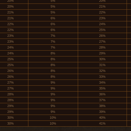
20%
5%
20%
20%
5%
21%
21%
5%
22%
21%
6%
23%
22%
6%
24%
22%
6%
25%
23%
7%
26%
23%
7%
27%
24%
7%
28%
24%
8%
29%
25%
8%
30%
25%
8%
31%
26%
8%
32%
26%
8%
33%
27%
9%
34%
27%
9%
35%
28%
9%
36%
28%
9%
37%
29%
9%
38%
29%
9%
39%
30%
10%
40%
30%
10%
41%