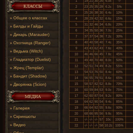
1
19
21
30
26
6.0с
-/-
2
23
25
35
28
6.2с
5%
3
25
26
38
30
6.4с
10%
»
Общее о классах
4
28
29
42
32
6.6с
15%
5
31
32
46
34
6.8с
20%
»
Билды и Гайды
6
34
35
50
36
7.0с
25%
»
Дикарь (Marauder)
7
37
37
54
38
7.2с
30%
»
Охотница (Ranger)
8
40
40
58
40
7.4с
35%
9
43
43
62
43
7.6с
40%
»
Ведьма (Witch)
10
46
46
66
45
7.8с
45%
»
Гладиатор (Duelist)
11
49
48
70
48
8.0с
50%
12
52
51
74
49
8.2с
55%
»
Жрец (Templar)
13
54
53
76
50
8.4с
60%
»
Бандит (Shadow)
14
56
55
79
51
8.6с
65%
»
Дворянка (Scion)
15
58
57
82
52
8.8с
70%
16
60
59
84
53
9.0с
75%
17
62
60
87
54
9.2с
80%
18
64
62
90
54
9.4с
85%
»
Галерея
19
66
64
92
55
9.6с
90%
20
68
66
95
56
9.8с
95%
»
Скриншоты
21
-/-
-/-
-/-
57
10с
100%
»
Видео
22
-/-
-/-
-/-
58
10.2с
105%