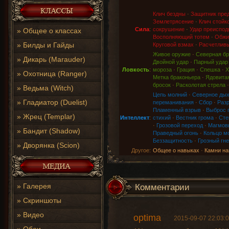
Клич бездны
·
Защитник пре
Землетрясение
·
Клич стойк
Сила
:
сокрушение
·
Удар преиспод
»
Общее о классах
Восполняющий тотем
·
Обжи
»
Билды и Гайды
Круговой взмах
·
Расчетливы
Живое оружие
·
Северная бр
»
Дикарь (Marauder)
Двойной удар
·
Парный удар
Ловкость
:
мороза
·
Грация
·
Спешка
·
Х
»
Охотница (Ranger)
Метка браконьера
·
Ядовитая
бросок
·
Расколотая стрела
»
Ведьма (Witch)
Цепь молний
·
Северное ды
»
Гладиатор (Duelist)
переманивания
·
Сбор
·
Раз
Пламенный взрыв
·
Выброс 
»
Жрец (Templar)
Интеллект
:
стихий
·
Вестник грома
·
Сте
·
Грозовой переход
·
Магмов
»
Бандит (Shadow)
Праведный огонь
·
Кольцо м
Беззащитность
·
Грозный гне
»
Дворянка (Scion)
Другое:
Общее о навыках
·
Камни на
»
Галерея
Комментарии
»
Скриншоты
»
Видео
optima
2015-09-07 22:03: