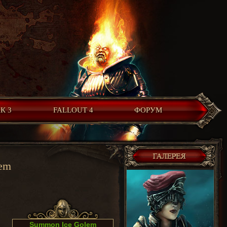
К 3
FALLOUT 4
ФОРУМ
lem
Summon Ice Golem