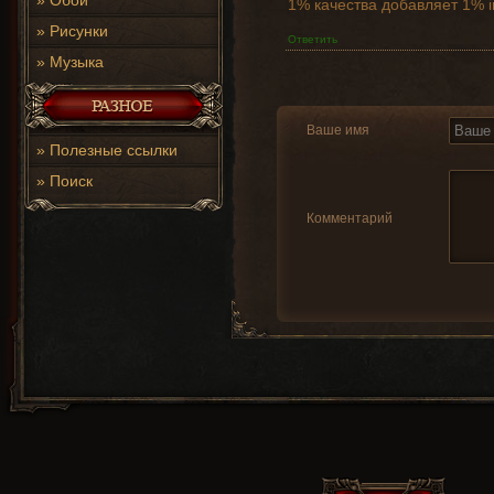
»
Обои
1% качества добавляет 1% i
»
Рисунки
Ответить
»
Музыка
Ваше имя
»
Полезные ссылки
»
Поиск
Комментарий