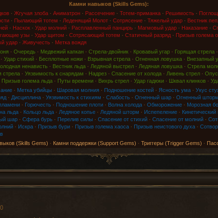
Камни навыков (Skills Gems):
дков
·
Жгучая злоба
·
Аниматрон
·
Рассечение
·
Тотем-приманка
·
Решимость
·
Поглощ
ости
·
Пылающий тотем
·
Леденящий Молот
·
Сотрясение
·
Тяжелый удар
·
Вестник пеп
ней
·
Наскок
·
Удар молний
·
Расплавленный панцирь
·
Магмовый удар
·
Наказание
·
Сп
гающие узы
·
Удар щитом
·
Сотрясающий тотем
·
Статичный разряд
·
Призыв голема о
й удар
·
Живучесть
·
Метка вождя
оня
·
Очередь
·
Медвежий капкан
·
Стрела-двойник
·
Кровавый угар
·
Горящая стрела
·
Удар стихий
·
Бесплотные ножи
·
Взрывная стрела
·
Огненная ловушка
·
Внезапный 
олодная ненависть
·
Вестник льда
·
Ледяной выстрел
·
Ледяная ловушка
·
Стрела мол
 стрела
·
Уязвимость к снарядам
·
Надрез
·
Спасение от холода
·
Ливень стрел
·
Опус
·
Призыв голема льда
·
Путы времени
·
Вихрь стрел
·
Удар гадюки
·
Шквал клинков
·
Уд
хание
·
Метка убийцы
·
Шаровая молния
·
Подношение костей
·
Ясность ума
·
Укус сту
ряд
·
Дисциплина
·
Уязвимость к стихиям
·
Слабость
·
Огненный шар
·
Огненный штор
пламени
·
Горючесть
·
Подношение плоти
·
Волна холода
·
Обморожение
·
Морозная б
на льда
·
Кольцо льда
·
Ледяное копье
·
Ледяной шторм
·
Испепеление
·
Кинетический
ый шар
·
Сфера бурь
·
Перелив силы
·
Спасение от стихий
·
Спасение от молний
·
Сот
олний
·
Искра
·
Призыв бури
·
Призыв голема хаоса
·
Призыв неистового духа
·
Сотвор
в
выков (Skills Gems)
·
Камни поддержки (Support Gems)
·
Триггеры (Trigger Gems)
·
Пас
00