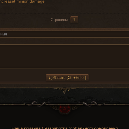
ncreaset minion damage
Страницы:
1
Наша команда
Разработка глобального обновления
†