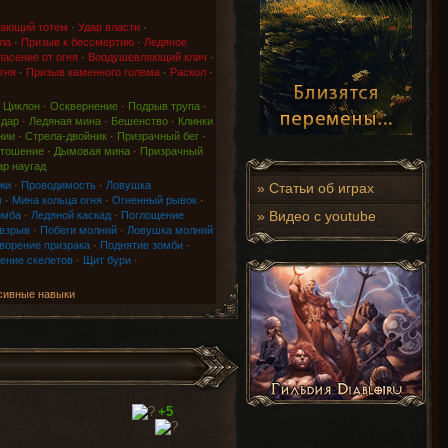
ающий тотем
·
Удар власти
·
ла
·
Призыв к бессмертию
·
Ледяное
асение от огня
·
Воодушевляющий клич
·
гня
·
Призыв каменного голема
·
Раскол
·
·
Циклон
·
Осквернение
·
Подрыв трупа
·
удар
·
Ледяная мина
·
Бешенство
·
Клинки
нии
·
Стрела-двойник
·
Призрачный бег
·
тошение
·
Дымовая мина
·
Призрачный
ар наугад
жи
·
Проводимость
·
Ловушка
»
Статьи об играх
м
·
Мина кольца огня
·
Огненный рывок
·
»
Видео с youtube
омба
·
Ледяной каскад
·
Поглощение
 взрыв
·
Побеги молний
·
Ловушка молний
ворение призрака
·
Поднятие зомби
·
ение скелетов
·
Щит бури
·
сивные навыки
+5