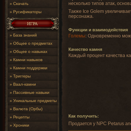
несколько типов атак, осно
»
Скачать
Также Ice Golem увеличивае
»
Русификаторы
персонажа.
Функции и взаимодействия
»
База знаний
Големы
: Одновременно можн
»
Общее о предметах
Качество камня
»
Общее о навыках
Каждый процент качества к
»
Камни навыков
»
Камни поддержки
»
Триггеры
»
Ваал-камни
»
Пассивные навыки
»
Уникальные предметы
»
Валюта (Орбы)
Как получить:
»
Рецепты
Продается у NPC Petarus and 
»
Хроники