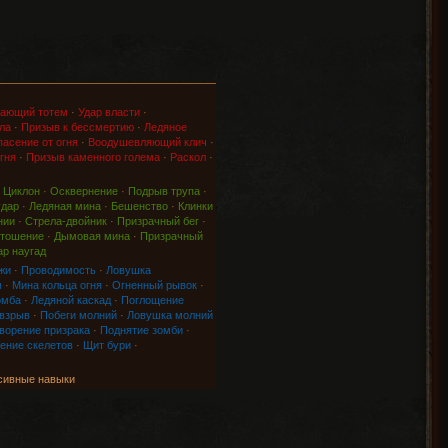
ающий тотем
·
Удар власти
·
ла
·
Призыв к бессмертию
·
Ледяное
асение от огня
·
Воодушевляющий клич
·
гня
·
Призыв каменного голема
·
Раскол
·
·
Циклон
·
Осквернение
·
Подрыв трупа
·
удар
·
Ледяная мина
·
Бешенство
·
Клинки
нии
·
Стрела-двойник
·
Призрачный бег
·
тошение
·
Дымовая мина
·
Призрачный
ар наугад
жи
·
Проводимость
·
Ловушка
м
·
Мина кольца огня
·
Огненный рывок
·
омба
·
Ледяной каскад
·
Поглощение
 взрыв
·
Побеги молний
·
Ловушка молний
ворение призрака
·
Поднятие зомби
·
ение скелетов
·
Щит бури
·
сивные навыки