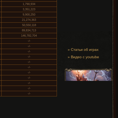
1,790,934
3,351,223
9,900,250
21,274,363
50,550,118
89,834,713
146,782,704
-/-
-/-
»
Статьи об играх
-/-
»
Видео с youtube
-/-
-/-
-/-
-/-
-/-
-/-
-/-
-/-