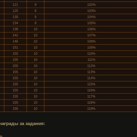
121
9
102%
125
9
103%
130
9
104%
134
9
105%
138
10
106%
142
10
107%
146
10
108%
151
10
109%
155
10
110%
155
10
111%
155
10
112%
155
10
113%
155
10
114%
155
10
115%
155
10
116%
155
10
117%
155
10
118%
155
10
119%
награды за задания:
te