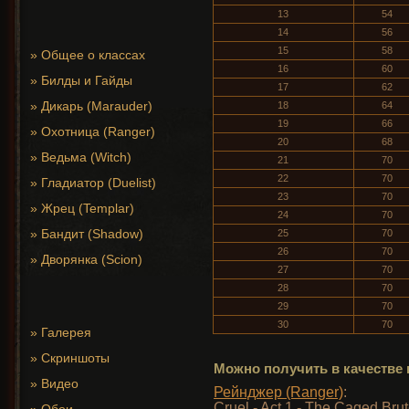
13
54
14
56
15
58
»
Общее о классах
16
60
»
Билды и Гайды
17
62
»
Дикарь (Marauder)
18
64
19
66
»
Охотница (Ranger)
20
68
»
Ведьма (Witch)
21
70
22
70
»
Гладиатор (Duelist)
23
70
»
Жрец (Templar)
24
70
»
Бандит (Shadow)
25
70
26
70
»
Дворянка (Scion)
27
70
28
70
29
70
30
70
»
Галерея
»
Скриншоты
Можно получить в качестве 
»
Видео
Рейнджер (Ranger)
:
Cruel - Act 1 - The Caged Bru