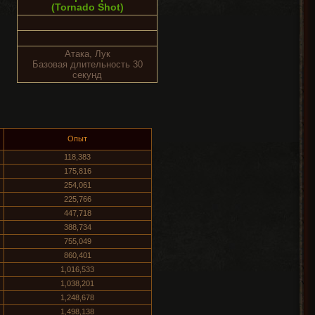
(Tornado Shot)
Атака, Лук
Базовая длительность 30
секунд
Опыт
118,383
175,816
254,061
225,766
447,718
388,734
755,049
860,401
1,016,533
1,038,201
1,248,678
1,498,138