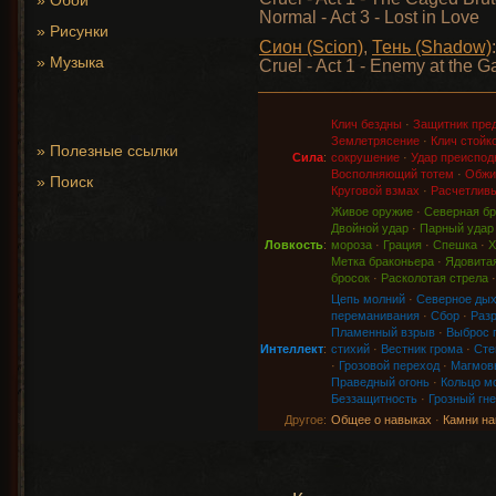
»
Обои
Normal - Act 3 - Lost in Love
»
Рисунки
Сион (Scion)
,
Тень (Shadow)
:
»
Музыка
Cruel - Act 1 - Enemy at the G
Клич бездны
·
Защитник пре
Землетрясение
·
Клич стойк
»
Полезные ссылки
Сила
:
сокрушение
·
Удар преиспод
Восполняющий тотем
·
Обжи
»
Поиск
Круговой взмах
·
Расчетливы
Живое оружие
·
Северная бр
Двойной удар
·
Парный удар
Ловкость
:
мороза
·
Грация
·
Спешка
·
Х
Метка браконьера
·
Ядовитая
бросок
·
Расколотая стрела
Цепь молний
·
Северное ды
переманивания
·
Сбор
·
Раз
Пламенный взрыв
·
Выброс 
Интеллект
:
стихий
·
Вестник грома
·
Сте
·
Грозовой переход
·
Магмов
Праведный огонь
·
Кольцо м
Беззащитность
·
Грозный гне
Другое:
Общее о навыках
·
Камни на