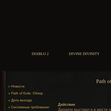
DIABLO 2
DIVINE DIVINITY
Path o
»
Новости
»
Path of Exile: Обзор
»
Дата выхода
Действие
»
Системные требования
Делаете выстрел и в месте 