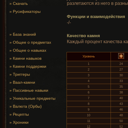
разлетаются из него в разн
»
Скачать
»
Русификаторы
Функции и взаимодействия
-/-
»
База знаний
Качество камня
Каждый процент качества ка
»
Общее о предметах
»
Общее о навыках
Уровень
»
Камни навыков
1
24
»
Камни поддержки
2
27
»
Триггеры
3
30
4
33
»
Ваал-камни
5
35
»
Пассивные навыки
6
38
»
Уникальные предметы
7
40
8
43
»
Валюта (Орбы)
9
46
»
Рецепты
10
48
11
50
»
Хроники
12
52