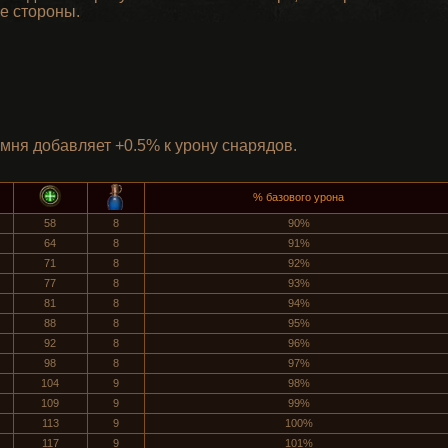
ые стороны.
мня добавляет +0.5% к урону снарядов.
% базового урона
58
8
90%
64
8
91%
71
8
92%
77
8
93%
81
8
94%
88
8
95%
92
8
96%
98
8
97%
104
9
98%
109
9
99%
113
9
100%
117
9
101%