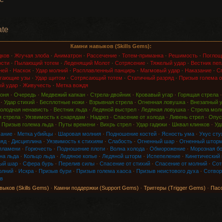
ate
Камни навыков (Skills Gems):
дков
·
Жгучая злоба
·
Аниматрон
·
Рассечение
·
Тотем-приманка
·
Решимость
·
Поглощ
ости
·
Пылающий тотем
·
Леденящий Молот
·
Сотрясение
·
Тяжелый удар
·
Вестник пеп
ней
·
Наскок
·
Удар молний
·
Расплавленный панцирь
·
Магмовый удар
·
Наказание
·
Сп
гающие узы
·
Удар щитом
·
Сотрясающий тотем
·
Статичный разряд
·
Призыв голема о
й удар
·
Живучесть
·
Метка вождя
оня
·
Очередь
·
Медвежий капкан
·
Стрела-двойник
·
Кровавый угар
·
Горящая стрела
·
Удар стихий
·
Бесплотные ножи
·
Взрывная стрела
·
Огненная ловушка
·
Внезапный 
олодная ненависть
·
Вестник льда
·
Ледяной выстрел
·
Ледяная ловушка
·
Стрела мол
 стрела
·
Уязвимость к снарядам
·
Надрез
·
Спасение от холода
·
Ливень стрел
·
Опус
·
Призыв голема льда
·
Путы времени
·
Вихрь стрел
·
Удар гадюки
·
Шквал клинков
·
Уд
хание
·
Метка убийцы
·
Шаровая молния
·
Подношение костей
·
Ясность ума
·
Укус сту
ряд
·
Дисциплина
·
Уязвимость к стихиям
·
Слабость
·
Огненный шар
·
Огненный штор
пламени
·
Горючесть
·
Подношение плоти
·
Волна холода
·
Обморожение
·
Морозная б
на льда
·
Кольцо льда
·
Ледяное копье
·
Ледяной шторм
·
Испепеление
·
Кинетический
ый шар
·
Сфера бурь
·
Перелив силы
·
Спасение от стихий
·
Спасение от молний
·
Сот
олний
·
Искра
·
Призыв бури
·
Призыв голема хаоса
·
Призыв неистового духа
·
Сотвор
в
выков (Skills Gems)
·
Камни поддержки (Support Gems)
·
Триггеры (Trigger Gems)
·
Пас