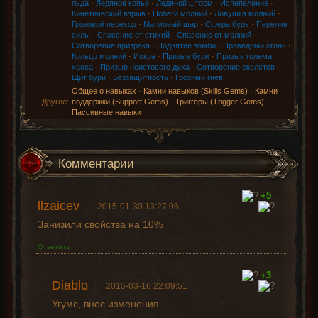
льда
·
Ледяное копье
·
Ледяной шторм
·
Испепеление
·
Кинетический взрыв
·
Побеги молний
·
Ловушка молний
·
Грозовой переход
·
Магмовый шар
·
Сфера бурь
·
Перелив
силы
·
Спасение от стихий
·
Спасение от молний
·
Сотворение призрака
·
Поднятие зомби
·
Праведный огонь
·
Кольцо молний
·
Искра
·
Призыв бури
·
Призыв голема
хаоса
·
Призыв неистового духа
·
Сотворение скелетов
·
Щит бури
·
Беззащитность
·
Грозный гнев
Общее о навыках
·
Камни навыков (Skills Gems)
·
Камни
Другое:
поддержки (Support Gems)
·
Триггеры (Trigger Gems)
·
Пассивные навыки
Комментарии
+5
llzaicev
2015-01-30 13:27:06
Занизили свойства на 10%
Ответить
+3
Diablo
2015-03-16 22:09:51
Угумс, внес изменения.