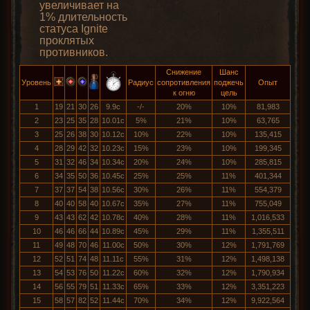
увеличивает на
1% длительность
статуса Ignite
проклятых
противников.
Снижение
Шанс
Уровень
Радиус
сопротивления
поджечь
Опыт
к огню
цель
1
19
21
30
26
9.9с
-/-
20%
10%
81,983
2
23
25
35
28
10.01с
5%
21%
10%
63,765
3
25
26
38
30
10.12с
10%
22%
10%
135,415
4
28
29
42
32
10.23с
15%
23%
10%
199,345
5
31
32
46
34
10.34с
20%
24%
10%
285,815
6
34
35
50
36
10.45с
25%
25%
11%
401,344
7
37
37
54
38
10.56с
30%
26%
11%
554,379
8
40
40
58
40
10.67с
35%
27%
11%
755,049
9
43
43
62
42
10.78с
40%
28%
11%
1,016,533
10
46
46
66
44
10.89с
45%
29%
11%
1,355,511
11
49
48
70
46
11.00с
50%
30%
12%
1,791,769
12
52
51
74
48
11.11с
55%
31%
12%
1,498,138
13
54
53
76
50
11.22с
60%
32%
12%
1,790,934
14
56
55
79
51
11.33с
65%
33%
12%
3,351,223
15
58
57
82
52
11.44с
70%
34%
12%
9,922,564