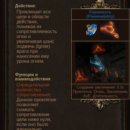
Действие
Проклинает все
Горючесть
(Flammability)
цели в области
действия,
понижая их
сопротивляемость
огню и
увеличивая шанс
поджечь (Ignite)
врага при
нанесении ему
урона огнем.
Функции и
взаимодействия
Отрицательное
Создание заклинания: 0.5с
количество
Проклятье, Огонь, Заклинание,
сопротивления
:
AoE, Длительность
Данное проклятие
позволяет
снижать
сопротивление
цели ниже нуля,
если оно было
изначально