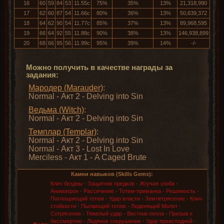
16
60
59
84
53
11.55с
75%
35%
13%
21,318,990
17
62
60
87
54
11.66с
80%
36%
13%
50,639,372
18
64
62
90
54
11.77с
85%
37%
13%
89,968,595
19
66
64
92
55
11.88с
90%
38%
13%
146,938,899
20
68
66
95
56
11.99с
95%
39%
14%
-/-
Можно получить в качестве награды за
задания:
Мародер (Marauder)
:
Normal - Акт 2 - Delving into Sin
Ведьма (Witch)
:
Normal - Акт 2 - Delving into Sin
Темплар (Templar)
:
Normal - Акт 2 - Delving into Sin
Normal - Акт 3 - Lost In Love
Merciless - Акт 1 - A Caged Brute
Камни навыков (Skills Gems):
Клич бездны
·
Защитник предков
·
Жгучая злоба
·
Аниматрон
·
Рассечение
·
Тотем-приманка
·
Решимость
·
Поглощающий тотем
·
Удар власти
·
Землетрясение
·
Клич
стойкости
·
Пылающий тотем
·
Леденящий Молот
·
Сотрясение
·
Тяжелый удар
·
Вестник пепла
·
Призыв к
бессмертию
·
Ледяное сокрушение
·
Удар преисподней
·