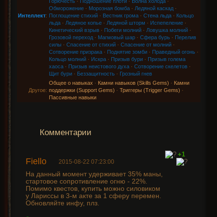
Горючесть
·
Подношение плоти
·
Волна холода
·
Обморожение
·
Морозная бомба
·
Ледяной каскад
·
Интеллект
:
Поглощение стихий
·
Вестник грома
·
Стена льда
·
Кольцо
льда
·
Ледяное копье
·
Ледяной шторм
·
Испепеление
·
Кинетический взрыв
·
Побеги молний
·
Ловушка молний
·
Грозовой переход
·
Магмовый шар
·
Сфера бурь
·
Перелив
силы
·
Спасение от стихий
·
Спасение от молний
·
Сотворение призрака
·
Поднятие зомби
·
Праведный огонь
·
Кольцо молний
·
Искра
·
Призыв бури
·
Призыв голема
хаоса
·
Призыв неистового духа
·
Сотворение скелетов
·
Щит бури
·
Беззащитность
·
Грозный гнев
Общее о навыках
·
Камни навыков (Skills Gems)
·
Камни
Другое:
поддержки (Support Gems)
·
Триггеры (Trigger Gems)
·
Пассивные навыки
Комментарии
+1
Fiello
2015-08-22 07:23:00
На данный момент удерживает 35% маны,
стартовое сопротивление огню - 22%.
Помимо квестов, купить можно силовиком
у Лариссы в 3-м акте за 1 сферу перемен.
Обновляйте инфу, плз.