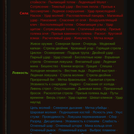
стойкости
·
Пылающий тотем
·
Леденящий Молот
·
Сотрясение
·
Тяжелый удар
·
Вестник пепла
·
Призыв к
бессмертию
·
Ледяное сокрушение
·
Удар преисподней
·
Сила
:
Наскок
·
Удар молний
·
Расплавленный панцирь
·
Магмовый
удар
·
Наказание
·
Спасение от огня
·
Воодушевляющий
клич
·
Восполняющий тотем
·
Обжигающие узы
·
Удар
щитом
·
Сотрясающий тотем
·
Статичный разряд
·
Призыв
голема огня
·
Призыв каменного голема
·
Раскол
·
Круговой
взмах
·
Расчетливый удар
·
Живучесть
·
Метка вождя
Живое оружие
·
Северная броня
·
Очередь
·
Медвежий
капкан
·
Стрела-двойник
·
Кровавый угар
·
Горящая стрела
·
Циклон
·
Осквернение
·
Подрыв трупа
·
Двойной удар
·
Парный удар
·
Удар стихий
·
Бесплотные ножи
·
Взрывная
стрела
·
Огненная ловушка
·
Внезапный удар
·
Ледяная
мина
·
Бешенство
·
Клинки мороза
·
Грация
·
Спешка
·
Холодная ненависть
·
Вестник льда
·
Ледяной выстрел
·
Ловкость
:
Ледяная ловушка
·
Стрела молнии
·
Стрела-двойник
·
Призрачный бег
·
Метка браконьера
·
Ядовитая стрела
·
Уязвимость к снарядам
·
Надрез
·
Спасение от холода
·
Ливень стрел
·
Опустошение
·
Дымовая мина
·
Призрачный
бросок
·
Расколотая стрела
·
Призыв голема льда
·
Путы
времени
·
Вихрь стрел
·
Удар гадюки
·
Шквал клинков
·
Удар
наугад
Цепь молний
·
Северное дыхание
·
Метка убийцы
·
Шаровая молния
·
Подношение костей
·
Ясность ума
·
Укус
стужи
·
Проводимость
·
Ловушка переманивания
·
Сбор
·
Разряд
·
Дисциплина
·
Уязвимость к стихиям
·
Слабость
·
Огненный шар
·
Огненный шторм
·
Мина кольца огня
·
Огненный рывок
·
Пламенный взрыв
·
Выброс пламени
·