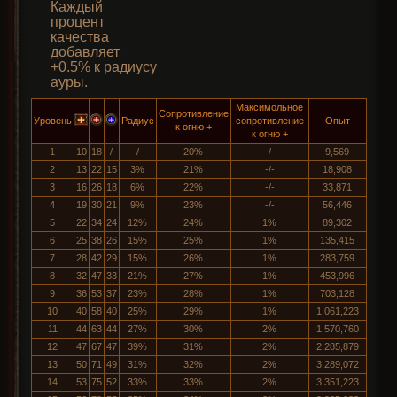
Каждый
процент
качества
добавляет
+0.5% к радиусу
ауры.
Максимольное
Сопротивление
Уровень
Радиус
сопротивление
Опыт
к огню +
к огню +
1
10
18
-/-
-/-
20%
-/-
9,569
2
13
22
15
3%
21%
-/-
18,908
3
16
26
18
6%
22%
-/-
33,871
4
19
30
21
9%
23%
-/-
56,446
5
22
34
24
12%
24%
1%
89,302
6
25
38
26
15%
25%
1%
135,415
7
28
42
29
15%
26%
1%
283,759
8
32
47
33
21%
27%
1%
453,996
9
36
53
37
23%
28%
1%
703,128
10
40
58
40
25%
29%
1%
1,061,223
11
44
63
44
27%
30%
2%
1,570,760
12
47
67
47
39%
31%
2%
2,285,879
13
50
71
49
31%
32%
2%
3,289,072
14
53
75
52
33%
33%
2%
3,351,223