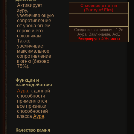
Активирует
Спасение от огня
(Purity of Fire)
ауру,
увеличивающую
сопротивление
от урона огнем
Создание заклинания: 1.2с
герою и его
Аура, Заклинание, AoE
союзникам.
Резервирует 40% маны
Также
увеличивает
максимальное
сопротивление
к огню (базово:
75%).
Функции и
взаимодействия
Аура
: к данной
способности
применяются
все признаки
способностей
класса
Аура
.
Качество камня