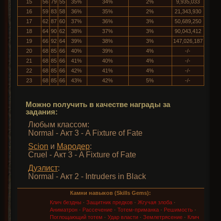
15
56
79
55
35%
34%
2%
9,935,033
16
59
83
58
36%
35%
2%
21,343,930
17
62
87
60
37%
36%
3%
50,689,250
18
64
90
62
38%
37%
3%
90,043,412
19
66
92
64
39%
38%
3%
147,026,187
20
68
85
66
40%
39%
4%
-/-
21
68
85
66
41%
40%
4%
-/-
22
68
85
66
42%
41%
4%
-/-
23
68
85
66
43%
42%
5%
-/-
Можно получить в качестве награды за
задания:
Любым классом:
Normal - Акт 3 - A Fixture of Fate
Scion
и
Мародер
:
Cruel - Акт 3 - A Fixture of Fate
Дуэлист
:
Normal - Акт 2 - Intruders in Black
Камни навыков (Skills Gems):
Клич бездны
·
Защитник предков
·
Жгучая злоба
·
Аниматрон
·
Рассечение
·
Тотем-приманка
·
Решимость
·
Поглощающий тотем
·
Удар власти
·
Землетрясение
·
Клич