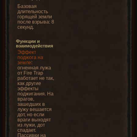
Базовая
длительность
горящей земли
после взрыва: 8
секунд.
Функции и
взаимодействия
Эффект
поджога на
земле
:
огненная лужа
от Fire Trap
работает не так,
как другие
эффекты
поджигания. На
врагов,
зашедших в
лужу вешается
дот, но если
враги выходят
из лужи, дот
спадает.
Пассивки на