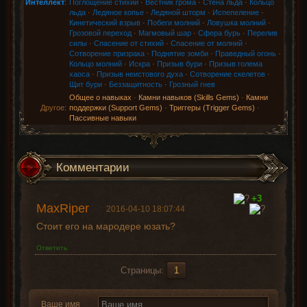
Интеллект
:
Поглощение стихий
·
Вестник грома
·
Стена льда
·
Кольцо
льда
·
Ледяное копье
·
Ледяной шторм
·
Испепеление
·
Кинетический взрыв
·
Побеги молний
·
Ловушка молний
·
Грозовой переход
·
Магмовый шар
·
Сфера бурь
·
Перелив
силы
·
Спасение от стихий
·
Спасение от молний
·
Сотворение призрака
·
Поднятие зомби
·
Праведный огонь
·
Кольцо молний
·
Искра
·
Призыв бури
·
Призыв голема
хаоса
·
Призыв неистового духа
·
Сотворение скелетов
·
Щит бури
·
Беззащитность
·
Грозный гнев
Общее о навыках
·
Камни навыков (Skills Gems)
·
Камни
Другое:
поддержки (Support Gems)
·
Триггеры (Trigger Gems)
·
Пассивные навыки
Комментарии
+3
MaxRiper
2016-04-10 18:07:44
Стоит его на мародере юзать?
Ответить
Страницы:
1
Ваше имя