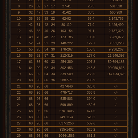
7
21
33
23
16
19-28
17.8
150,439
8
26
39
27
17
27-41
25.5
581,328
9
32
47
33
19
41-62
38.3
566,989
10
38
55
38
22
62-92
56.4
1,143,783
11
42
61
42
24
80-119
71.9
1,426,490
12
46
66
46
26
103-154
91.1
2,737,323
13
49
70
48
27
123-185
108.0
3,289,072
14
52
74
51
29
148-222
127.7
3,351,223
15
55
78
54
30
178-267
150.5
9,936,267
16
58
82
57
31
212-319
177.0
21,346,397
17
61
86
60
33
254-380
207.8
50,694,186
18
64
90
62
34
302-453
243.3
90,050,815
19
66
92
64
34
339-509
268.5
147,034,823
20
68
95
66
36
380-571
295.9
-/-
21
68
95
66
427-640
325.8
-/-
22
68
95
66
478-717
358.5
-/-
23
68
95
66
535-803
394.0
-/-
24
68
95
66
599-899
432.6
-/-
25
68
95
66
670-1005
474.6
-/-
26
68
95
66
749-1124
520.2
-/-
27
68
95
66
837-1256
569.6
-/-
28
68
95
66
935-1402
623.2
-/-
29
68
95
66
1044-1566
681.3
-/-