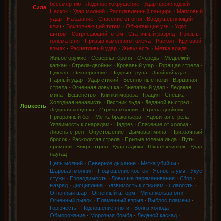
бессмертию
·
Ледяное сокрушение
·
Удар преисподней
·
Сила
:
Наскок
·
Удар молний
·
Расплавленный панцирь
·
Магмовый
удар
·
Наказание
·
Спасение от огня
·
Воодушевляющий
клич
·
Восполняющий тотем
·
Обжигающие узы
·
Удар
щитом
·
Сотрясающий тотем
·
Статичный разряд
·
Призыв
голема огня
·
Призыв каменного голема
·
Раскол
·
Круговой
взмах
·
Расчетливый удар
·
Живучесть
·
Метка вождя
Живое оружие
·
Северная броня
·
Очередь
·
Медвежий
капкан
·
Стрела-двойник
·
Кровавый угар
·
Горящая стрела
·
Циклон
·
Осквернение
·
Подрыв трупа
·
Двойной удар
·
Парный удар
·
Удар стихий
·
Бесплотные ножи
·
Взрывная
стрела
·
Огненная ловушка
·
Внезапный удар
·
Ледяная
мина
·
Бешенство
·
Клинки мороза
·
Грация
·
Спешка
·
Холодная ненависть
·
Вестник льда
·
Ледяной выстрел
·
Ловкость
:
Ледяная ловушка
·
Стрела молнии
·
Стрела-двойник
·
Призрачный бег
·
Метка браконьера
·
Ядовитая стрела
·
Уязвимость к снарядам
·
Надрез
·
Спасение от холода
·
Ливень стрел
·
Опустошение
·
Дымовая мина
·
Призрачный
бросок
·
Расколотая стрела
·
Призыв голема льда
·
Путы
времени
·
Вихрь стрел
·
Удар гадюки
·
Шквал клинков
·
Удар
наугад
Цепь молний
·
Северное дыхание
·
Метка убийцы
·
Шаровая молния
·
Подношение костей
·
Ясность ума
·
Укус
стужи
·
Проводимость
·
Ловушка переманивания
·
Сбор
·
Разряд
·
Дисциплина
·
Уязвимость к стихиям
·
Слабость
·
Огненный шар
·
Огненный шторм
·
Мина кольца огня
·
Огненный рывок
·
Пламенный взрыв
·
Выброс пламени
·
Горючесть
·
Подношение плоти
·
Волна холода
·
Обморожение
·
Морозная бомба
·
Ледяной каскад
·