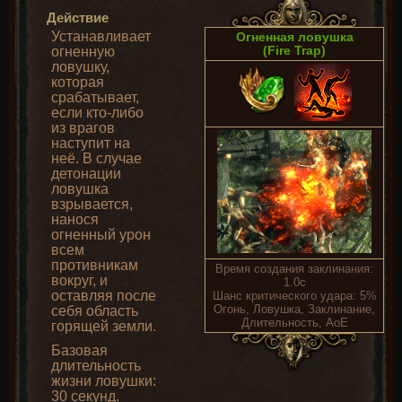
Действие
Устанавливает
Огненная ловушка
(Fire Trap)
огненную
ловушку,
которая
срабатывает,
если кто-либо
из врагов
наступит на
неё. В случае
детонации
ловушка
взрывается,
нанося
огненный урон
всем
противникам
Время создания заклинания:
вокруг, и
1.0с
оставляя после
Шанс критического удара: 5%
Огонь, Ловушка, Заклинание,
себя область
Длительность, AoE
горящей земли.
Базовая
длительность
жизни ловушки:
30 секунд.