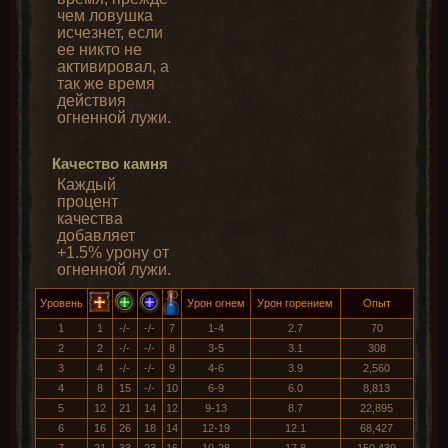
чем ловушка
исчезнет, если
ее никто не
активировал, а
так же время
действия
огненной лужи.
Качество камня
Каждый
процент
качества
добавляет
+1.5% урону от
огненной лужи.
Уровень
Урон огнем
Урон горением
Опыт
1
1
-/-
-/-
7
1-4
2.7
70
2
2
-/-
-/-
8
3-5
3.1
308
3
4
-/-
-/-
9
4-6
3.9
2,560
4
8
15
-/-
10
6-9
6.0
8,813
5
12
21
14
12
9-13
8.7
22,895
6
16
26
18
14
12-19
12.1
68,427