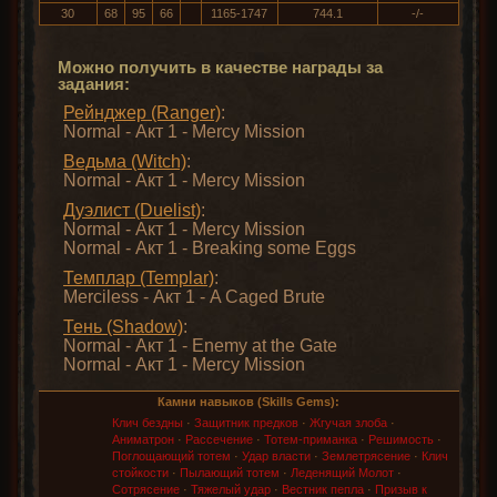
30
68
95
66
1165-1747
744.1
-/-
Можно получить в качестве награды за
задания:
Рейнджер (Ranger)
:
Normal - Акт 1 - Mercy Mission
Ведьма (Witch)
:
Normal - Акт 1 - Mercy Mission
Дуэлист (Duelist)
:
Normal - Акт 1 - Mercy Mission
Normal - Акт 1 - Breaking some Eggs
Темплар (Templar)
:
Merciless - Акт 1 - A Caged Brute
Тень (Shadow)
:
Normal - Акт 1 - Enemy at the Gate
Normal - Акт 1 - Mercy Mission
Камни навыков (Skills Gems):
Клич бездны
·
Защитник предков
·
Жгучая злоба
·
Аниматрон
·
Рассечение
·
Тотем-приманка
·
Решимость
·
Поглощающий тотем
·
Удар власти
·
Землетрясение
·
Клич
стойкости
·
Пылающий тотем
·
Леденящий Молот
·
Сотрясение
·
Тяжелый удар
·
Вестник пепла
·
Призыв к