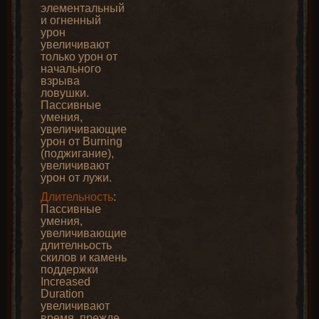
элементальный
и огненный
урон
увеличивают
только урон от
начального
взрыва
ловушки.
Пассивные
умения,
увеличивающие
урон от Burning
(поджигание),
увеличивают
урон от лужи.
Длительность
:
Пассивные
умения,
увеличивающие
длителньость
скилов и камень
поддержки
Increased
Duration
увеличивают
время, прежде