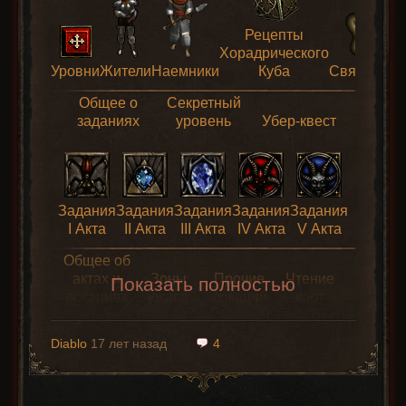
Рецепты
Хорадрического
Уровни
Жители
Наемники
Куба
Святилищ
Общее о
Секретный
заданиях
уровень
Убер-квест
Задания
Задания
Задания
Задания
Задания
I Акта
II Акта
III Акта
IV Акта
V Акта
Общее об
актах и
Зоны
Прочие
Чтение
Показать полностью
локациях
ужаса
локации
карт
Diablo
17 лет назад
4
Карта
Карта
Карта
Карта
Карта