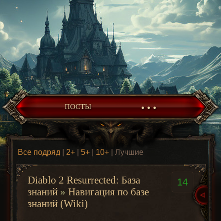
• • •
ПОСТЫ
Все подряд
|
2+
|
5+
|
10+
| Лучшие
Diablo 2 Resurrected: База
14
знаний
»
Навигация по базе
знаний (Wiki)