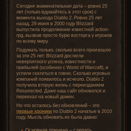
стримить
Создание
обои,
Музыка
Сегодня знаменательная дата – ровно 25
Diablo 2
модификаций
рисунки
из игры
лет (только вдумайтесь в этот срок) с
момента выхода Diablo 2. Ровно 25 лет
Запуск
назад, 29 июня в 2000 году Blizzard
Полезные
Доступные
в
выпустила продолжение известной action-
программы
разрешения
Где лежат
оконном
Первым делом отправляюсь за
rpg, вызвав просто бурю восторга у игроков
и утилиты
в игре
сохранения
режиме
Хорадримским Кубом
, потому что сундук
по всему миру.
забит камнями 1-го уровня, и хочется как
Подумать только, сколько всего произошло
Diablo 2 на
можно быстрее объединить их и освободить
за эти 25 лет: Blizzard достигли
Запуск Diablo
Nintendo
/players
место.
невероятного успеха, известности и
Урон ядом
2 на Android
Switch
x
прибылей (особенно с World of Warcraft), и
успели скатиться в говно. Сколько игровых
компаний появилось и исчезло. Diablo 2
получила вторую жизнь с переизданием
Resurrected. Даже наш сайт обновился и
переехал на новый домен.
Но что осталось без обновлений – это
первые хроники
по Diablo 2 начатые в 2010
году. Мысль обновить их была давно:
Основная причина – сделать