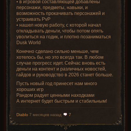
• в игровой составляющей добавлены
Эликсиры
Руны
Камни
Драгоценности
Чармы
персонажи, предметы, навыки, и
возможность прокачивать персонажей и
устраивать PvP
• нашел новую работу, с которой начал
откладывать деньги, чтобы потом опять
уволиться на годик, и плотно позаниматься
Dusk World
Конечно сделано сильно меньше, чем
Мечи
Топоры
Луки
Арбалеты
Кинжалы
Дроти
хотелось бы, но это всегда так. В любом
случае прогресс идет. Сейчас вновь есть
деньги на контент и различных новостей,
гайдов и руководство в 2026 станет больше.
Пусть новый год принесет нам много
хороших игр
Древковое
Метательное
Маги
Рандом радует ценными находками
Скипетры
Копья
Посохи
оружие
оружие
па
А интернет будет быстрым и стабильным!
Diablo
7 месяцев назад
7