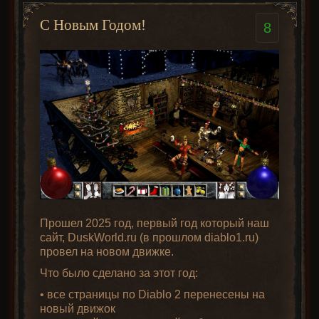
I Акта
II Акта
III Акта
IV Акта
V Акта
С Новым Годом!
8
Общее о
Виды
Сокетные
Магические
предметах
предметов
предметы
предметы
Редкие
Созданные
Уникальные
предметы
предметы
предметы
Наборы
Прошел 2025 год, первый год который наш
Квестовые
Ценность
Префиксы и
сайт, DuskWorld.ru (в прошлом diablo1.ru)
предметы
предметов
суффиксы
провел на новом движке.
Что было сделано за этот год:
• все страницы по Diablo 2 перенесены на
новый движок