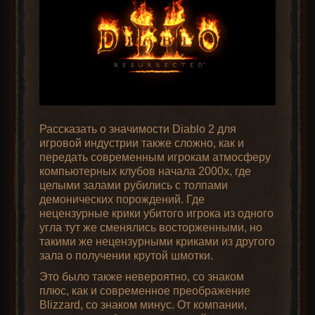
Алмазы. Если вставить их в щит
то будут давать сопротивления
ко всем стихиям, что очень
ценно на первых уровнях.
Рубины. Если вставить их в
шлем или броню будут
добавлять здоровье – полезно
при игре на хардкоре, чтобы
Рассказать о значимости Diablo 2 для
персонаж был более живучим.
игровой индустрии также сложно, как и
Сапфиры. Если вставить их в
передать современным игрокам атмосферу
шлем или броню будут
Ну что ж, погнали. Класс – амазонка. Ник –
компьютерных клубов начала 2000х, где
добавлять ману – полезно когда
HellWalkiriya, и разумеется не забываем
целыми залами рубились с толпами
маны не хватает.
включить хардкорный режим – когда у
демонических порождений. Где
персонажа только одна жизнь, и нет права
Топазы. Если вставить их в
нецензурные крики убитого игрока из одного
на ошибку.
шлем или броню будут давать
угла тут же сменялись восторженными, но
такими же нецензурными криками из другого
шанс нахождения магического
зала о получении крутой шмотки.
предмета (или, простыми
словами, просто шанс найти
Это было также невероятно, со знаком
хороший предмет). На случай
плюс, как и современное преображение
когда всего хватает, и хочется
Blizzard, со знаком минус. От компании,