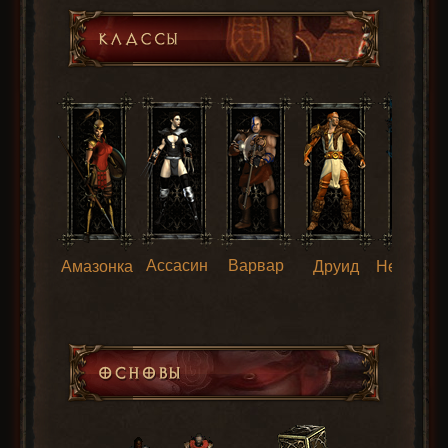
Ассасин
Варвар
Амазонка
Друид
Некрома