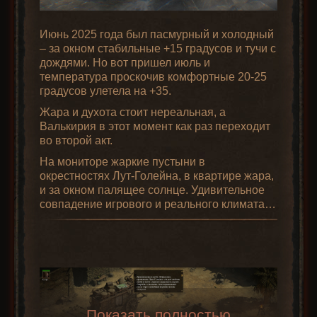
Июнь 2025 года был пасмурный и холодный
– за окном стабильные +15 градусов и тучи с
дождями. Но вот пришел июль и
температура проскочив комфортные 20-25
градусов улетела на +35.
Жара и духота стоит нереальная, а
Общее о монстрах
Валькирия в этот момент как раз переходит
во второй акт.
На мониторе жаркие пустыни в
окрестностях Лут-Голейна, в квартире жара,
и за окном палящее солнце. Удивительное
совпадение игрового и реального климата…
Боссы
Показать полностью