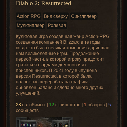
Diablo 2: Resurrected
Action RPG
Вид сверху
Синглплеер
Мультиплеер
Ролевая
Культовая игра создавшая жанр Action-RPG
созданная компанией Blizzard в те годы,
когда это была великая компания дарившая
нам великолепные игры. Продолжение
первой части, в которой игроку предстоит
сразиться с ордами демонов и их
приспешников. В 2021 году выпущена
версия Resurrected, в которой была
полностью переработана графика,
обновлен баланс и сделано много других
улучшений.
28
в любимых |
12
скриншотов |
1
обзоров |
5
сообществ