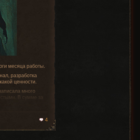
increaseCastSpeed
Превосходный
increaseMagicAccuracy
Резной Лук
addMagicAccuracy
оги месяца работы.
нал, разработка
какой ценности.
написала много
устыми. В сумме за
о позаниматься
4
атизировать этот
increaseCastSpeed
Превосходный
ь другие элементы,
increaseMagicAccuracy
Эльфийский