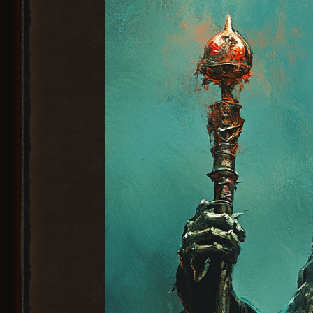
Охотничий
Лук
5
2
(Hunting Bow)
Будет возможность изучить существующие механик
Новое дерево пассивных навыков
Боевой
длинный Лук
9
0
Дерево пассивных навыков полностью переделано —
(War Longbow)
количество пассивных навыков выросло почти в пят