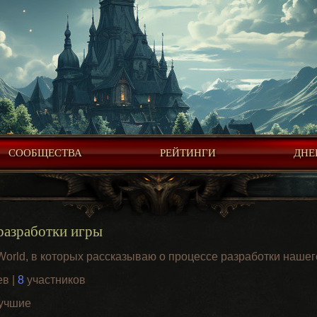
СООБЩЕСТВА
РЕЙТИНГИ
ДНЕ
разработки игры
World, в которых рассказываю о процессе разработки нашег
в |
8
участников
Лучшие