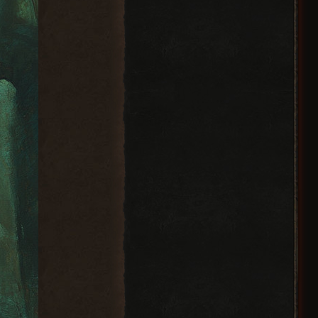
increaseCastSpeed
Превосходный
increaseMagicAccuracy
Охотничий Лук
addMagicAccuracy
increaseCastSpeed
Превосходный
increaseMagicAccuracy
Боевой
й демо-версии, а
addMagicAccuracy
длинный Лук