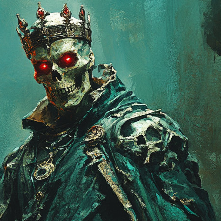
Физический
урон: 26
Скорость
атаки: 1.2
Шанс
критического
5
40
0
90
894
да
удара 15%
Сила
критического
удара 250%
Меткость
25%
Физический
урон: 60
и, и поэкспериментировать с их комбинацией.
Скорость
атаки: 0.9
Шанс
критического
70
0
120
1609
да
 оно стало в четыре раза больше того, что было во второ
удара 10%
ь раз: с 27 до 128
Сила
критического