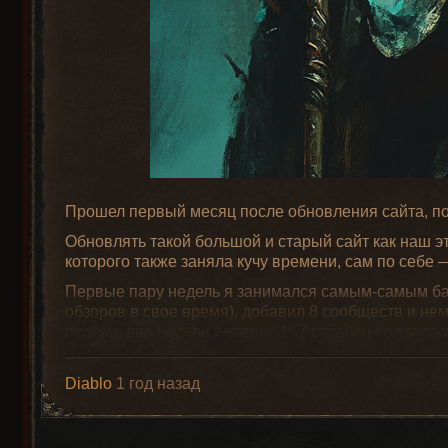
Резной Лук
9
3
(Carved Bow)
Прошел первый месяц после обновления сайта, пор
Обновлять такой большой и старый сайт как наш э
которого также заняла кучу времени, сам по себе 
Первые пару недель я занимался самым-самым баз
обзоров в свое время), добавил 8 сообществ и нем
первые две недели перенес 157 страниц со старог
Дальше можно было переключаться на игровой фун
контентом, и перенести весь раздел по Diablo 2, 
Diablo
1 год назад
И пошли долгие дни нуднейшей, однообразной руч
Эльфийский
процесс нельзя — потому что там многое нужно пе
Лук
13
0