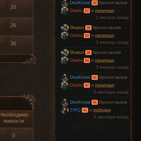
DeoKristal
бросил вызов
43
20
Diablo
и
проиграл
57
2 месяца назад
26
Shatun
бросил вызов
28
Diablo
и
проиграл
54
3 месяца назад
36
Shatun
бросил вызов
28
Diablo
и
проиграл
54
3 месяца назад
DeoKristal
бросил вызов
42
Diablo
и
проиграл
47
5 месяцев назад
DeoKristal
бросил вызов
41
ZIRQ
и
победил
41
Необходимо
5 месяцев назад
ловкости
0