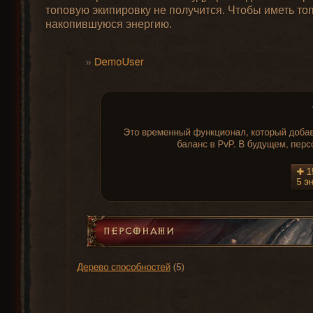
топовую экипировку не получится. Чтобы иметь топ
накопившуюся энергию.
Необходимый
Необх
Иконка
Название
уровень
си
Длинный Лук
1
0
(Longbow)