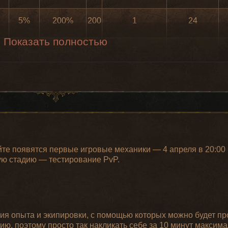
5%
200%
200
1
24
Показать полностью
5%
200%
245
2
30
5%
200%
190
2
30
5%
200%
270
2
45
йте появятся первые игровые механики — 4 апреля в 20:00
ую стадию — тестирование PvP.
ю градацию предметов – на каких уровнях будет появлятьс
бавить вариативность. Луки, например, теперь стали двух т
атаки и больший шанс критического урона. Длинные луки –
я опыта и экипировки, с помощью которых можно будет про
Луки
ию, поэтому просто так накликать себе за 10 минут максим