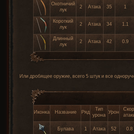
Охотничий
2
Атака
35
1
лук
Короткий
2
Атака
34
1.1
лук
Длинный
2
Атака
42
0.9
лук
Или дробящее оружие, всего 5 штук и все одноруч
Тип
Скор
Иконка
Название
Ряд
Урон
урона
атак
Булава
1
Атака
52
0.8