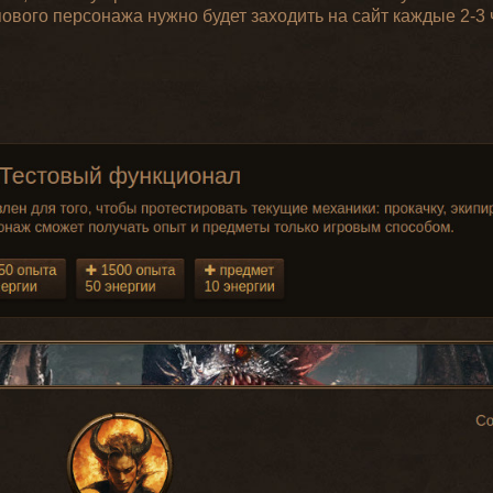
ового персонажа нужно будет заходить на сайт каждые 2-3 
Свойства
(качество
одимо
Необходимо
Необходимо
Две
Вес
Цена
материала:
лы
ловкости
интеллекта
руки
1.0, стихия:
физическая)
Физический
урон: 17
Скорость
атаки: 0.9
Шанс
критического
30
0
120
496
да
удара 10%
Сила
критического
удара 200%
Меткость
25%
Физический
урон: 12
Скорость