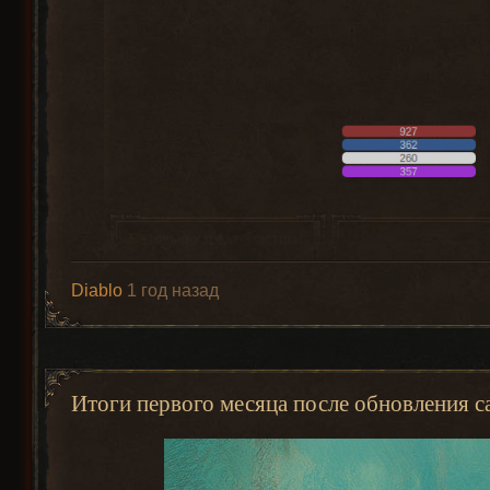
Короткий Лук
1
1
(Short Bow)
Diablo
1 год назад
Композитный
Лук
5
0
(Composite
Bow)
Итоги первого месяца после обновления с