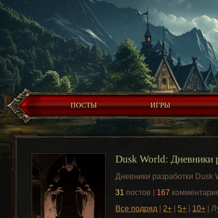
ПОСТЫ
ИГРЫ
Dusk World: Дневники 
Дневники разработки Dusk 
31
постов |
167
комментарие
Все подряд
|
2+
|
5+
|
10+
| 