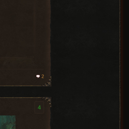
increaseCastSpeed
Превосходный
increaseMagicAccuracy
Короткий Лук
addMagicAccuracy
2
increaseCastSpeed
Превосходный
increaseMagicAccuracy
Композитный
addMagicAccuracy
Лук
4