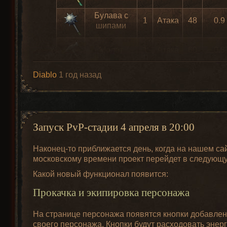
Булава с
1
Атака
48
0.9
шипами
Молот
1
Атака
60
0.8
Diablo
1 год назад
Кистень
1
Атака
46
1
Тяжелый
1
Атака
80
0.7
молот
Запуск PvP-стадии 4 апреля в 20:00
Наконец-то приближается день, когда на нашем са
московскому времени проект перейдет в следующ
Что нужно было сделать? Во первых сделать четку
Какой новый функционал появится:
предметов, ну и расширить ассортимент оружия, до
длинные. Короткие имеют более высокую скорость 
Прокачка и экипировка персонажа
На странице персонажа появятся кнопки добавлени
своего персонажа. Кнопки будут расходовать энерг