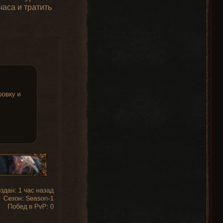
часа и тратить
Пример
Исключенные
названия
свойства
с префиксом
increaseCastSpeed
Превосходный
increaseMagicAccuracy
Длинный Лук
addMagicAccuracy