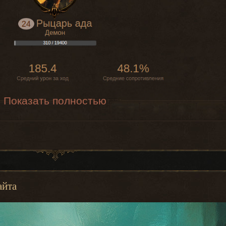
атаки: 1.2
Шанс
критического
5
24
0
90
496
да
удара 15%
Сила
критического
удара 250%
Меткость
25%
Показать полностью
Физический
урон: 38
Скорость
атаки: 0.9
Шанс
критического
50
0
120
894
да
удара 10%
Сила
айта
критического
удара 200%
Меткость
25%