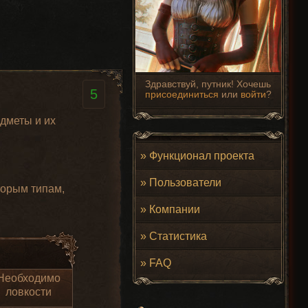
Здравствуй, путник! Хочешь
5
присоединиться
или
войти
?
дметы и их
»
Функционал проекта
»
Пользователи
торым типам,
»
Компании
»
Статистика
»
FAQ
Необходимо
ловкости