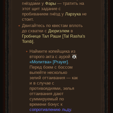
гнёздами у
Фары
— тратить на
этот щит задание с
пробиванием гнёзд у
Ларзука
не
стоит.
Двигайтесь по квестам вплоть
до схватки с
Дюриэлем
в
Гробнице Тал Раши [Tal Rasha's
Tomb]
.
Наймите копейщика из
второго акта с аурой
«Молитва» [Prayer]
.
Перед боем с боссом
выпейте несколько
зелий оттаивания — как
и в случае с
противоядиями, зелья
оттаивания дают
суммируемый по
времени бонус к
сопротивлению льду
.