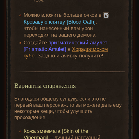
Можно вложить больше очков в
Кровавую клятву [Blood Oath]
,
чтобы нанесённый вам урон
переходил на вашего демона.
Создайте
призматический амулет
[Prismatic Amulet]
в
Хорадримском
кубе
. Заодно и ачивку получите!
Варианты снаряжения
Благодаря общему сундуку, если это не
первый ваш персонаж, то вы можете дать ему
некоторые вещи, чтобы улучшить
прохождение.
Кожа змеемага [Skin of the
Vipermagi]
– лучший нагрудный