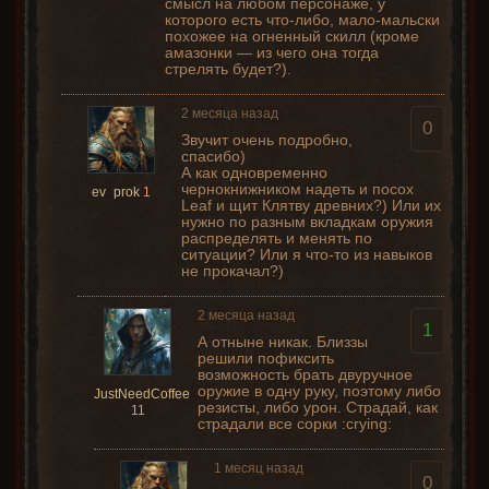
смысл на любом персонаже, у
которого есть что-либо, мало-мальски
похожее на огненный скилл (кроме
амазонки — из чего она тогда
стрелять будет?).
2 месяца назад
0
Звучит очень подробно,
спасибо)
А как одновременно
чернокнижником надеть и посох
ev_prok
1
Leaf и щит Клятву древних?) Или их
нужно по разным вкладкам оружия
распределять и менять по
ситуации? Или я что-то из навыков
не прокачал?)
2 месяца назад
1
А отныне никак. Близзы
решили пофиксить
возможность брать двуручное
оружие в одну руку, поэтому либо
JustNeedCoffee
резисты, либо урон. Страдай, как
11
страдали все сорки :crying:
1 месяц назад
0