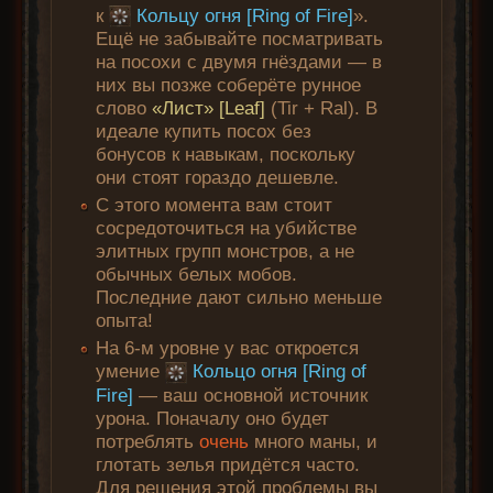
к
Кольцу огня [Ring of Fire]
».
Ещё не забывайте посматривать
на посохи с двумя гнёздами — в
них вы позже соберёте рунное
слово
«Лист» [Leaf]
(Tir + Ral). В
идеале купить посох без
бонусов к навыкам, поскольку
они стоят гораздо дешевле.
С этого момента вам стоит
сосредоточиться на убийстве
элитных групп монстров, а не
обычных белых мобов.
Последние дают сильно меньше
опыта!
На 6-м уровне у вас откроется
умение
Кольцо огня [Ring of
Fire]
— ваш основной источник
урона. Поначалу оно будет
потреблять
очень
много маны, и
глотать зелья придётся часто.
Для решения этой проблемы вы