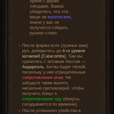
броня с двумя
гнёздами. Важно:
убедитесь, что эти
вещи не
магические
,
иначе у вас не
получится собрать
рунное слово.
После фарма всех (нужных вам)
рун, доберитесь до
4-го уровня
катакомб [Catacombs]
. Там вы
сразитесь с актовым боссом —
Андариэль
. Битва будет лёгкой,
поскольку у неё отрицательные
сопротивления огню
. Не
забудьте также выпить
несколько противоядий, чтобы
получить бонус к
сопротивлению яду
(бонусы
складываются по времени).
После успешного убийства в