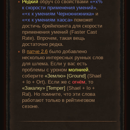
Редкий
обруч со свойствами
«+x%
к скорости применения умений»
,
«+x к умениям Чернокнижника»
и
«+x к умениям хаоса»
поможет
достичь брейкпоинта для скорости
применения умений (Faster Cast
Rate). Впрочем, такая вещь
достаточно редка.
В
патче 2.6
было добавлено
несколько интересных рунных слов
для шлема. Если у вас есть
проблемы с уроном
молнией
,
соберите
«Землю» [Ground]
(Shael
+ Io + Ort). Если же с
огнём
, то
«Закалку» [Temper]
(Shael + Io +
Ral). Но помните, что эти слова
работают только в рейтинговом
сезоне.