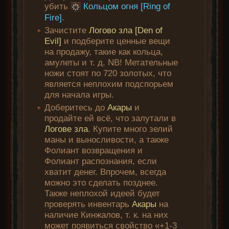
убить
Кольцом огня [Ring of
Fire]
.
Зачистите
Логово зла [Den of
Evil]
и подберите ценные вещи
на продажу, такие как кольца,
амулеты и т. д. NB! Метательные
ножи стоят по 720 золотых, что
является неплохим подспорьем
для начала игры.
Доберитесь до
Акары
и
продайте ей всё, что залутали в
Логове зла
. Купите много зелий
маны и выносливости, а также
Фолиант возвращения и
Фолиант распознания, если
хватит денег. Впрочем, всегда
можно это сделать позднее.
Также неплохой идеей будет
проверять инвентарь
Акары
на
наличие Кинжалов, т. к. на них
может появиться свойство «+1-3