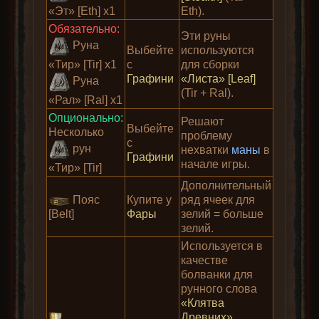
«Эт» [Eth] x1
Eth).
Обязательно:
Эти руны
Руна
Выбейте
используются
«Тир» [Tir] x1
с
для сборки
Графини
«Листа» [Leaf]
Руна
(Tir + Ral).
«Рал» [Ral] x1
Опционально:
Решают
Выбейте
Несколько
проблему
с
рун
нехватки
маны
в
Графини
начале игры.
«Тир» [Tir]
Дополнительный
Пояс
Купите у
ряд ячеек для
[Belt]
Фары
зелий = больше
зелий.
Используется в
качестве
болванки для
рунного слова
«Клятва
Древних»