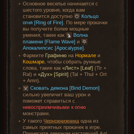
Основное веселье начинается с
шестого уровня, когда вам
становится доступно
Кольцо
огня [Ring of Fire]
. По мере прокачки
вы получите более мощные
умения, такие как
Волна
пламени [Flame Wave]
и
Апокалипсис [Apocalypse]
.
Фармите
Графиню
на
Нормале
и
Кошмаре
, чтобы собрать рунные
слова, такие как
«Лист» [Leaf]
(Tir +
Ral) и
«Дух» [Spirit]
(Tal + Thul + Ort
+ Amn).
Сковать демона [Bind Demon]
сильно увеличит ваш урон и
поможет справиться с
невосприимчивыми к огню
монстрами.
У такого
Чернокнижника
одна из
самых приятных прокачек в игре.
Принесите демонам настоящий Ад!