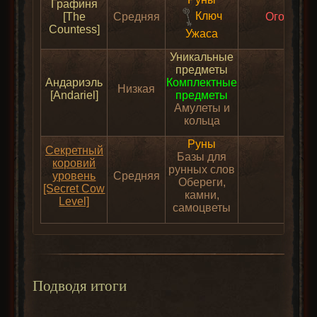
Графиня
Ключ
[The
Средняя
Огонь
,
лё
Countess]
Ужаса
Уникальные
предметы
Андариэль
Комплектные
Низкая
–
[Andariel]
предметы
Амулеты и
кольца
Руны
Секретный
Базы для
коровий
рунных слов
уровень
Средняя
–
Обереги,
[Secret Cow
камни,
Level]
самоцветы
Подводя итоги