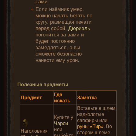
сами.
Если наёмник умер,
можно начать бегать по
кругу, размещая печати
перед собой.
Дюриэль
погонится за вами и
будет постоянно
замедляться, а вы
сможете безопасно
нанести ему урон.
Полезные предметы
Где
Предмет
Заметка
искать
Вставьте в шлем
надколотые
Купите у
сапфиры или
Чарси
руны «Тир»
. Во
или
Наголовник
втором шлеме
выбейте