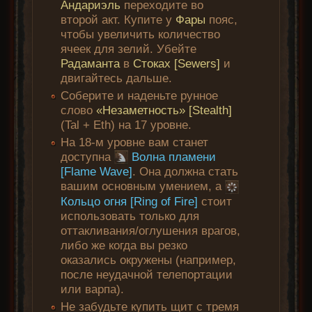
Андариэль
переходите во
второй акт. Купите у
Фары
пояс,
чтобы увеличить количество
ячеек для зелий. Убейте
Радаманта
в
Стоках [Sewers]
и
двигайтесь дальше.
Соберите и наденьте рунное
слово
«Незаметность» [Stealth]
(Tal + Eth) на 17 уровне.
На 18-м уровне вам станет
доступна
Волна пламени
[Flame Wave]
. Она должна стать
вашим основным умением, а
Кольцо огня [Ring of Fire]
стоит
использовать только для
оттакливания/оглушения врагов,
либо же когда вы резко
оказались окружены (например,
после неудачной телепортации
или варпа).
Не забудьте купить щит с тремя