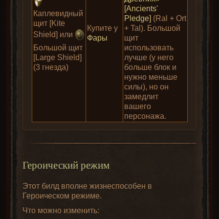
[Ancients'
Каплевидный
Pledge]
(Ral + Ort
щит [Kite
Купите у
+ Tal). Большой
Shield] или
Фары
щит
Большой щит
использовать
[Large Shield]
лучше (у него
(3 гнезда)
больше блок и
нужно меньше
силы), но он
замедлит
вашего
персонажа.
Героический режим
Этот билд вполне жизнеспособен в
Героическом режиме.
Что можно изменить: