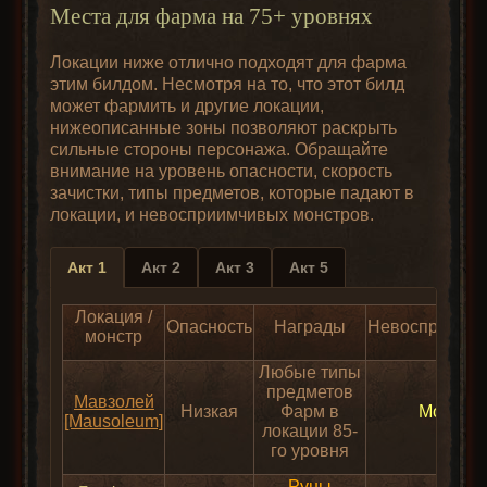
Места для фарма на 75+ уровнях
Локации ниже отлично подходят для фарма
этим билдом. Несмотря на то, что этот билд
может фармить и другие локации,
нижеописанные зоны позволяют раскрыть
сильные стороны персонажа. Обращайте
внимание на уровень опасности, скорость
зачистки, типы предметов, которые падают в
локации, и невосприимчивых монстров.
Акт 1
Акт 2
Акт 3
Акт 5
Локация /
Опасность
Награды
Невосприимчи
монстр
Любые типы
предметов
Мавзолей
Низкая
Фарм в
Молния
[Mausoleum]
локации 85-
го уровня
Руны