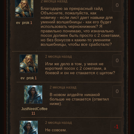
2 месяца назад
0
Благодарю за прекрасный гайд
Объясните, пожалуйста, как
новичку - если лист дает навыки для
умений волшебницы - как его будет
ev_prok
1
использовать чернокнижник? Я
правильно понимаю, что изначально
посох должен быть просто с 2 сокетами,
но без бонусов к каким-то умениям
волшебницы, чтобы все сработало?
2 месяца назад
0
Или же дело в том, у меня не
короткий посох с 2 сокетами, а
боевой и он не стакается с щитом?
ev_prok
1
2 месяца назад
0
В новом апдейте никакой
больше не стакается (ответил
ниже).
JustNeedCoffee
11
2 месяца назад
-1
Не совсем.