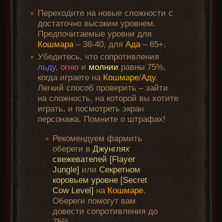
Переходите на новые сложности с
достаточно высоким уровнем.
Предпочитаемые уровни для
Кошмара
– 38-40, для
Ада
– 65+.
Убедитесь, что сопротивления
льду
,
огню
и
молнии
равны 75%,
когда играете на
Кошмаре
/
Аду
.
Легкий способ проверить – зайти
на сложность, на которой вы хотите
играть, и посмотреть экран
персонажа. Помните о штрафах!
Рекомендуем фармить
обереги в
Джунглях
свежевателей [Flayer
Jungle]
или
Секретном
коровьем уровне [Secret
Cow Level]
на
Кошмаре
.
Обереги помогут вам
довести сопротивления до
75%.