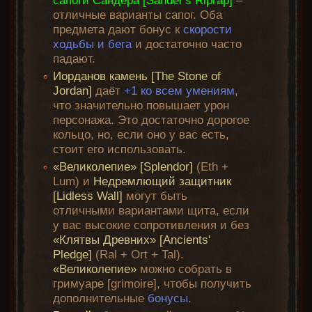
сапоги Сандера [Sander's Riprap]
–
отличные варианты сапог. Оба
предмета дают бонус к
скорости
ходьбы и бега
и достаточно часто
падают.
Иорданов камень [The Stone of
Jordan]
даёт
+1 ко всем умениям
,
что значительно повышает урон
персонажа. Это достаточно дорогое
кольцо, но, если оно у вас есть,
стоит его использовать.
«Великолепие» [Splendor]
(Eth +
Lum) и
Недремлющий защитник
[Lidless Wall]
могут быть
отличными вариантами щита, если
у вас высокие сопротивления и без
«Клятвы Древних» [Ancients'
Pledge]
(Ral + Ort + Tal).
«Великолепие»
можно собрать в
гримуаре [grimoire], чтобы получить
дополнительные
бонусы
.