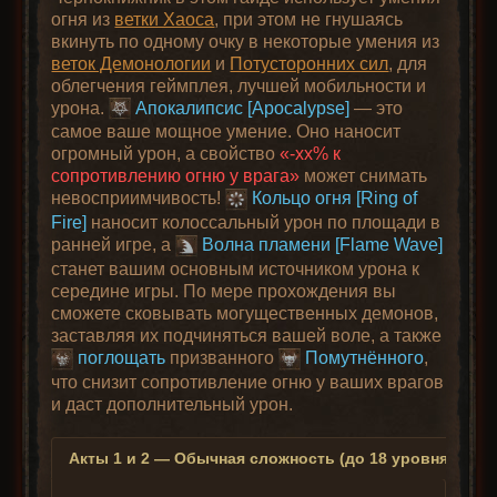
огня из
ветки Хаоса
, при этом не гнушаясь
вкинуть по одному очку в некоторые умения из
веток Демонологии
и
Потусторонних сил
, для
облегчения геймплея, лучшей мобильности и
урона.
Апокалипсис [Apocalypse]
— это
самое ваше мощное умение. Оно наносит
огромный урон, а свойство
«-xx% к
сопротивлению огню у врага»
может снимать
невосприимчивость!
Кольцо огня [Ring of
Fire]
наносит колоссальный урон по площади в
ранней игре, а
Волна пламени [Flame Wave]
станет вашим основным источником урона к
середине игры. По мере прохождения вы
сможете сковывать могущественных демонов,
заставляя их подчиняться вашей воле, а также
поглощать
призванного
Помутнённого
,
что снизит сопротивление огню у ваших врагов
и даст дополнительный урон.
Акты 1 и 2 — Обычная сложность (до 18 уровня)