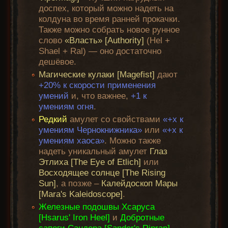
доспех, который можно надеть на
колдуна во время ранней прокачки.
Также можно собрать новое рунное
слово
«Власть» [Authority]
(Hel +
Shael + Ral) — оно достаточно
дешёвое.
Магические кулаки [Magefist]
дают
+20% к скорости применения
умений
и, что важнее,
+1 к
умениям огня
.
Редкий
амулет со свойствами
«+x к
умениям Чернокнижника»
или
«+x к
умениям хаоса»
. Можно также
надеть уникальный амулет
Глаз
Этлиха [The Eye of Etlich]
или
Восходящее солнце [The Rising
Sun]
, а позже –
Калейдоскоп Мары
[Mara's Kaleidoscope]
.
Железные подошвы Хсаруса
[Hsarus' Iron Heel]
и
Добротные