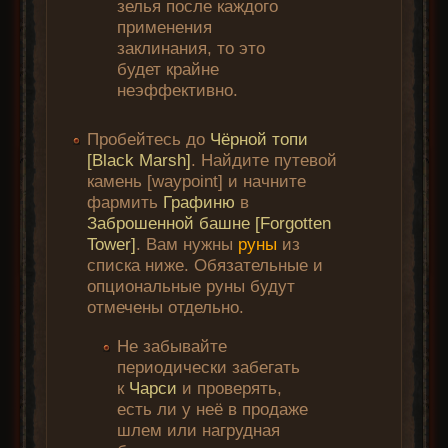
зелья после каждого
применения
заклинания, то это
будет крайне
неэффективно.
Пробейтесь до
Чёрной топи
[Black Marsh]
. Найдите путевой
камень [waypoint] и начните
фармить
Графиню
в
Заброшенной башне [Forgotten
Tower]
. Вам нужны
руны
из
списка ниже. Обязательные и
опциональные руны будут
отмечены отдельно.
Не забывайте
периодически забегать
к
Чарси
и проверять,
есть ли у неё в продаже
шлем или нагрудная