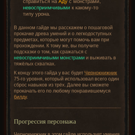
справиться на
Аду
с монстрами,
невосприимчивыми
к какому-то
типу урона.
В данном гайде мы расскажем о пошаговой
прокачке древа умений и о легкодоступных
предметах, которые могут помочь вам при
прохождении. К тому же, вы получите
подсказки о том, как сражаться с
невосприимчивыми монстрами
и выживать в
тяжёлых схватках.
К концу этого гайда у вас будет
Чернокнижник
75-го уровня, который использовал всего один
сброс навыков из трёх. Далее вы сможете
прокачать его по любому понравившемуся
билду
.
Прогрессия персонажа
Чернокнижник в этом гайде использует умения