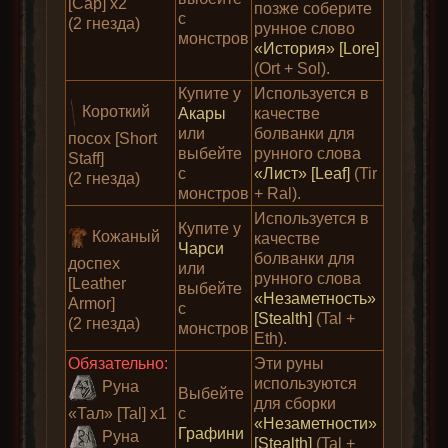
[Cap] x2
позже соберите
с
(2 гнезда)
рунное слово
монстров
«История» [Lore]
(Ort + Sol).
Купите у
Используется в
Короткий
Акары
качестве
или
болванки для
посох [Short
выбейте
рунного слова
Staff]
с
«Лист» [Leaf]
(Tir
(2 гнезда)
монстров
+ Ral).
Используется в
Купите у
Кожаный
качестве
Чарси
болванки для
доспех
или
рунного слова
[Leather
выбейте
«Незаметность»
Armor]
с
[Stealth]
(Tal +
(2 гнезда)
монстров
Eth).
Обязательно:
Эти руны
используются
Руна
Выбейте
для сборки
«Тал» [Tal] x1
с
«Незаметности»
Графини
Руна
[Stealth]
(Tal +