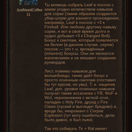
Ты можешь собрать Leaf в посохе с
каким угодно количеством навыков
JustNeedCoffee
для сорки (таким образом создаются
11
убер-штуки для раннего прохождения,
например, Leaf в посохе с +3 к
Fireball. Или любому другому навыку
сорки, я вот в своё время долго и
нудно добывал +3 к Charged Bolt).
Бонус к скиллам, который появляется
на белом (в данном случае, сером)
посохе — это т. н. врождённые
(inherent) бонусы. Они не являются
магическими и не мешают созданию
рунвордов.
Лист, помимо навыков для
волшебницы, также даёт бонус к
просто огненным скиллам (поставил
бы тут курсив, но увы). Т. е. нацепив
Leaf, доп. уровни огненных навыков
получат также ассасинка с FB, WoF и
WoI, чернокнижник с веткой огня,
паладин с Holy Fire, друид с Fire
Claws (пускай и выглядит бредово) и,
вроде бы, некромант с Corpse
Explosion (тут могу ошибиться, дело
было давно, я был пьян).
Так что собирать Tir + Ral имеет