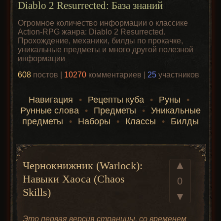
Diablo 2 Resurrected: База знаний
Огромное количество информации о классике
Action-RPG жанра: Diablo 2 Resurrected.
Прохождение, механики, билды по прокачке,
уникальные предметы и много другой полезной
информации
608
постов |
10270
комментариев |
25
участников
Навигация
•
Рецепты куба
•
Руны
•
Рунные слова
•
Предметы
•
Уникальные
предметы
•
Наборы
•
Классы
•
Билды
▲
Чернокнижник (Warlock):
Навыки Хаоса (Chaos
0
Skills)
▼
Это первая версия страницы, со временем