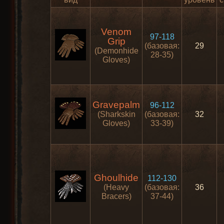
Venom
97-118
Grip
(базовая:
29
(Demonhide
28-35)
Gloves)
Gravepalm
96-112
(Sharkskin
(базовая:
32
Gloves)
33-39)
Ghoulhide
112-130
(Heavy
(базовая:
36
Bracers)
37-44)