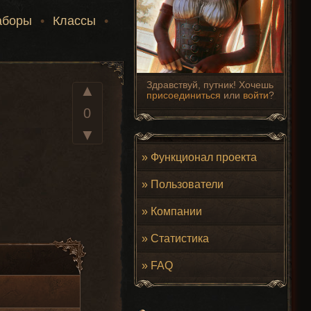
аборы
•
Классы
•
Здравствуй, путник! Хочешь
▲
присоединиться
или
войти
?
0
▼
»
Функционал проекта
»
Пользователи
»
Компании
»
Статистика
»
FAQ