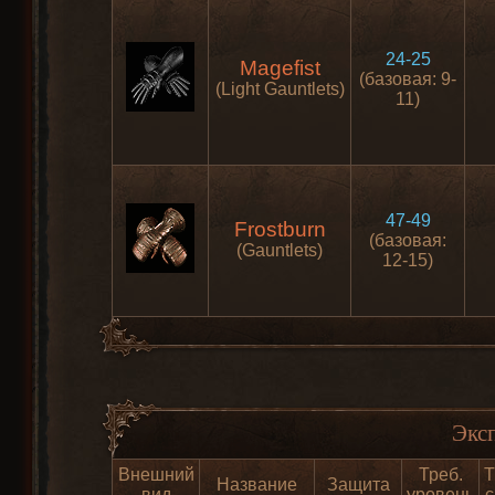
24-25
Magefist
(базовая: 9-
(Light Gauntlets)
11)
47-49
Frostburn
(базовая:
(Gauntlets)
12-15)
Экс
Внешний
Треб.
Т
Название
Защита
вид
уровень