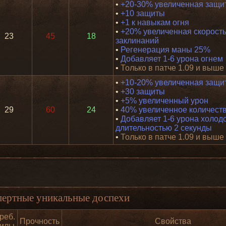
•
+20-30% увеличенная защи
•
+10 защиты
•
+1 к навыкам огня
•
+20% увеличенная скорость
23
45
18
заклинаний
•
Регенерация маны 25%
•
Добавляет 1-6 урона огнем
•
Только в патче 1.09 и выше
•
+10-20% увеличенная защи
•
+30 защиты
•
+5% увеличенный урон
29
60
24
•
40% увеличенное количест
•
Добавляет 1-6 урона холод
длительностью 2 секунды
•
Только в патче 1.09 и выше
пертные уникальные доспехи
реб.
Прочность
Свойства
силы