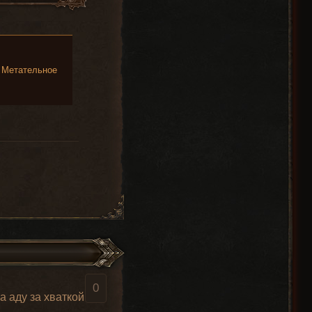
|
Метательное
0
а аду за хваткой