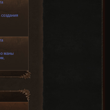
та
 создания
та
во маны
ом,