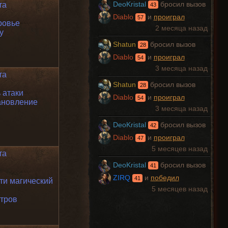
та
DeoKristal
бросил вызов
43
Diablo
и
проиграл
57
ровье
2 месяца назад
у
Shatun
бросил вызов
28
Diablo
и
проиграл
54
3 месяца назад
та
Shatun
бросил вызов
28
 атаки
Diablo
и
проиграл
54
ановление
3 месяца назад
DeoKristal
бросил вызов
42
Diablo
и
проиграл
47
5 месяцев назад
та
DeoKristal
бросил вызов
41
ZIRQ
и
победил
41
ти магический
5 месяцев назад
стров