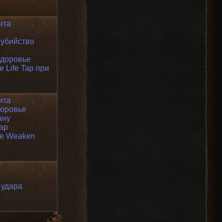
ита
 убийство
здоровье
 Life Tap при
ита
доровье
ану
дар
ие Weaken
 удара