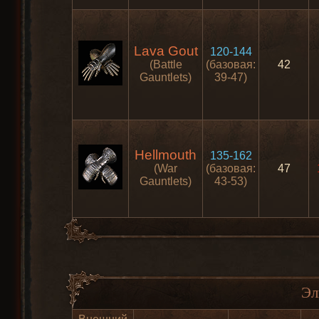
Lava Gout
120-144
(Battle
(базовая:
42
Gauntlets)
39-47)
Hellmouth
135-162
(War
(базовая:
47
Gauntlets)
43-53)
Эл