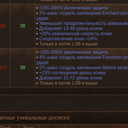
•
+150-200% увеличенная защита
•
2% шанс создать заклинание Enchant уро
ударе
•
Уменьшает продолжительность заморозк
88
38
•
Добавляет 13-46 урона огнем
•
+20% увеличенная скорость атаки
•
Сопротивление огню +24%
•
Только в патче 1.09 и выше
•
+150-200% увеличенная защита
•
4% шанс создать заклинание Firestorm ур
ударе
110
39
•
2% шанс создать заклинание Meteor уров
•
+15% поглощения урона огнем
•
Добавляет 15-72 урона огнем
•
Только в патче 1.09 и выше
итные уникальные доспехи