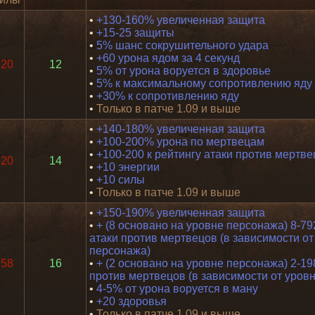
•
+130-160% увеличенная защита
•
+15-25 защиты
•
5% шанс сокрушительного удара
•
+60 урона ядом за 4 секунд
20
12
•
5% от урона воруется в здоровье
•
5% к максимальному сопротивлению яду
•
+30% к сопротивлению яду
•
Только в патче 1.09 и выше
•
+140-180% увеличенная защита
•
+100-200% урона по мертвецам
•
+100-200 к рейтингу атаки против мертв
20
14
•
+10 энергии
•
+10 силы
•
Только в патче 1.09 и выше
•
+150-190% увеличенная защита
•
+ (8 основано на уровне персонажа) 8-79
атаки против мертвецов (в зависимости от
персонажа)
58
16
•
+ (2 основано на уровне персонажа) 2-19
против мертвецов (в зависимости от уров
•
4-5% от урона воруется в ману
•
+20 здоровья
•
Только в патче 1.09 и выше