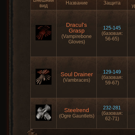
Внешний
Название
Защита
вид
у
Dracul's
125-145
Grasp
(базовая:
(Vampirebone
56-65)
Gloves)
129-149
Soul Drainer
(базовая:
(Vambraces)
59-67)
232-281
Steelrend
(базовая:
(Ogre Gauntlets)
62-71)