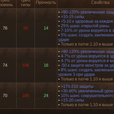
Треб.
Треб.
Прочность
Свойства
ровень
силы
•
+90-120% увеличенная защ
•
+10-15 силы
•
+5-10 к здоровью за каждое
•
25% шанс открытой раны
76
50
14
•
7-10% от урона воруется в 
•
5% шанс создать заклинание
ударе
•
Только в патче 1.10 и выше
•
+90-120% увеличенная защ
•
4-7% от урона воруется в з
•
4-7% от урона воруется в м
74
106
16
•
-50 к защите монстров за у
•
8% шанс создать заклинан
уровня 3 при ударе
•
Только в патче 1.10 и выше
•
+170-210 защиты
•
+30-60% увеличенный урон
70
185
24
•
10% шанс сокрушительного
•
+15-20 силы
•
Только в патче 1.10 и выше