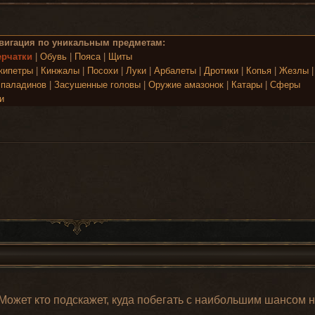
вигация по уникальным предметам:
ерчатки
|
Обувь
|
Пояса
|
Щиты
кипетры
|
Кинжалы
|
Посохи
|
Луки
|
Арбалеты
|
Дротики
|
Копья
|
Жезлы
паладинов
|
Засушенные головы
|
Оружие амазонок
|
Катары
|
Сферы
и
 Может кто подскажет, куда побегать с наибольшим шансом н