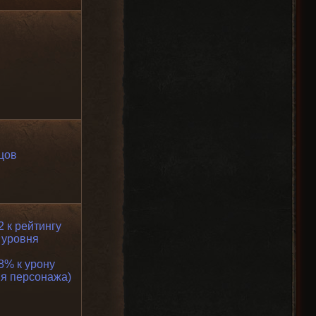
ецов
2 к рейтингу
 уровня
8% к урону
ня персонажа)