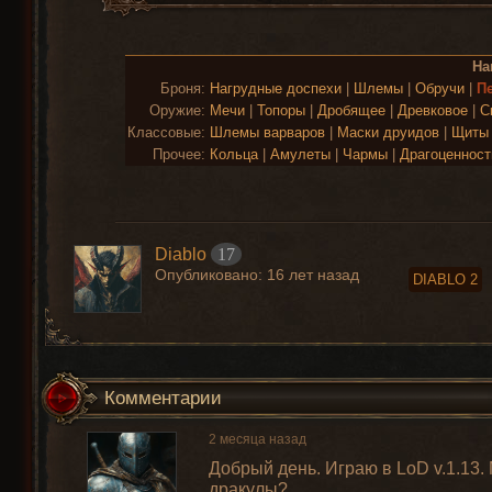
На
Броня:
Нагрудные доспехи
|
Шлемы
|
Обручи
|
П
Оружие:
Мечи
|
Топоры
|
Дробящее
|
Древковое
|
С
Классовые:
Шлемы варваров
|
Маски друидов
|
Щиты 
Прочее:
Кольца
|
Амулеты
|
Чармы
|
Драгоценност
Diablo
17
Опубликовано:
16 лет назад
DIABLO 2
Комментарии
2 месяца назад
Добрый день. Играю в LoD v.1.13.
дракулы?