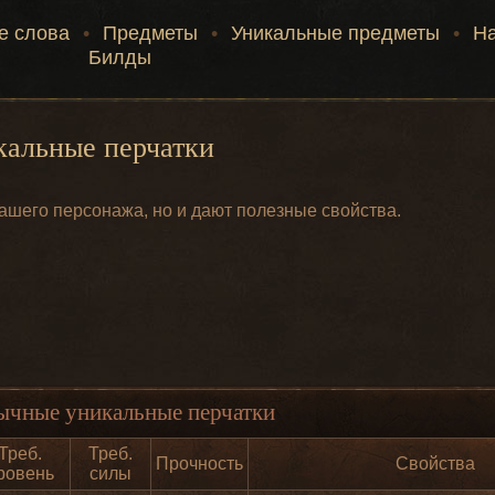
е слова
•
Предметы
•
Уникальные предметы
•
Н
Билды
кальные перчатки
ашего персонажа, но и дают полезные свойства.
ычные уникальные перчатки
Треб.
Треб.
Прочность
Свойства
ровень
силы