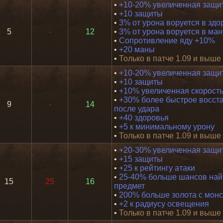
•
+10-20% увеличенная защи
•
+10 защиты
•
3% от урона воруется в здо
5
-
12
•
3% от урона воруется в ман
•
Сопротивление яду +10%
•
+20 маны
•
Только в патче 1.09 и выше
•
+10-20% увеличенная защи
•
+10 защиты
•
+10% увеличенная скорость
•
+30% более быстрое восст
9
-
14
после удара
•
+40 здоровья
•
+5 к минимальному урону
•
Только в патче 1.09 и выше
•
+20-30% увеличенная защи
•
+15 защиты
•
+25 к рейтингу атаки
•
25-40% больше шансов най
15
25
16
предмет
•
200% больше золота с мон
•
+2 к радиусу освещения
•
Только в патче 1.09 и выше