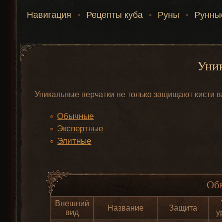
Навигация
•
Рецепты куба
•
Руны
•
Рунны
Уни
Уникальные перчатки не только защищают кисти в
Обычные
Экспертные
Элитные
Об
Внешний
Название
Защита
вид
у